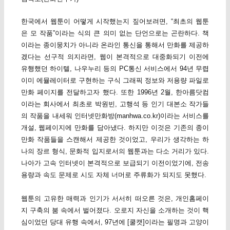
한국에서 웹툰이 어떻게 시작했는지 짚어보려면, “최초의 웹툰
은 모 작품”이라는 식의 큰 의미 없는 단언으로는 곤란하다. 책
이라는 종이뭉치가 아니라 온라인 통신을 통해서 만화를 제공하
겠다는 선구적 의지라면, 웹이 본격적으로 대중화되기 이전에
유행했던 하이텔, 나우누리 등의 PC통신 서비스에서 94년 무렵
이미 에뮬레이터로 구현하는 구식 그래픽 정보와 저용량 파일로
만화 페이지를 전달하고자 했다. 또한 1996년 2월, 한아름닷컴
이라는 회사에서 최초로 박원빈, 고행석 등 인기 대본소 작가들
의 작품을 내세워 인터넷만화방(manhwa.co.kr)이라는 서비스를
개설, 웹페이지에 만화를 담아냈다. 하지만 이것은 기존의 종이
만화 작품들을 스캔해서 제공한 것이었고, 우리가 생각하는 하
나의 장르 형식, 문화적 입지로서의 웹툰과는 다소 거리가 있다.
나아가 고속 인터넷이 본격적으로 보급되기 이전이었기에, 전송
용량과 속도 문제로 시도 자체 너머로 주류화가 되지도 못했다.
웹툰의 고유한 매력과 인기가 서서히 떠오른 것은, 개인홈페이
지 구축의 붐 속에서 벌어졌다. 오로지 자신을 소개하는 것이 핵
심이었던 당대 유행 속에서, 97년에 [쿨캣]이라는 필명과 고양이