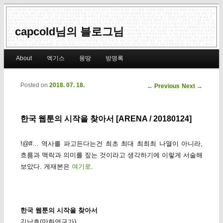
capcold님의 블로그님
Main menu
About
엑기스
몽땅
방명록
Skip to primary content
Skip to secondary content
Posted on
2018. 07. 18.
Post navigation
←
Previous
Next
→
한국 웹툰의 시작을 찾아서 [ARENA / 20180124]
!@#… 역사를 파고든다는건 최초 최대 최최최 나열이 아니라,
흐름과 맥락과 의미를 짚는 것이라고 생각하기에 이렇게 서술해
보았다. 게재본은
여기로
.
한국 웹툰의 시작을 찾아서
김낙호(만화연구가)