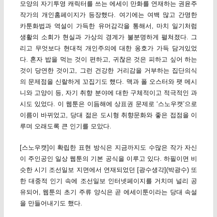
모양의 자기투영 캐릭터를 쓰는 에세이 만화를 연재하는 권윤주
작가의 개인홈페이지가 등장했다. 여기에는 여백 많고 간명한
카툰화법과 역설이 가득한 유머감각을 통해서, 마치 일기처럼
생활의 소회가 현실과 가상의 경계가 불분명하게 펼쳐졌다. 그
리고 무엇보다 현대적 개인주의에 대한 옹호가 가득 담겨있었
다. 혼자 밥을 먹는 것이 편하고, 귀찮은 것은 피하고 싶어 하는
것이 당연한 것이고, 그런 건강한 거리감을 거부하는 집단의식
의 문제점을 신랄하게 꼬집기도 했다. 맥과 폴 오스터와 팻 메시
니와 고양이 등, 자기 취향 분야에 대한 구체적이고 적극적인 과
시도 있었다. 이 웹툰은 이듬해에 상표권 문제로 ‘스노우캣’으로
이름이 바뀌었고, 당대 젊은 도시형 취향문화와 좋은 접점을 이
루며 오래도록 큰 인기를 모았다.
[스노우캣]이 확립한 표현 방식은 지금까지도 수많은 작가 자신
이 주인공인 일상 웹툰의 기본 공식을 이루고 있다. 하필이면 비
슷한 시기 조선일보 지면에서 연재되었던 [광수생각](박광수) 또
한 대중적 인기 속에 조선일보 인터넷페이지를 거치며 널리 공
유되어, 웹툰의 초기 주류 양식은 곧 에세이툰이라는 당대 속설
을 만들어내기도 했다.