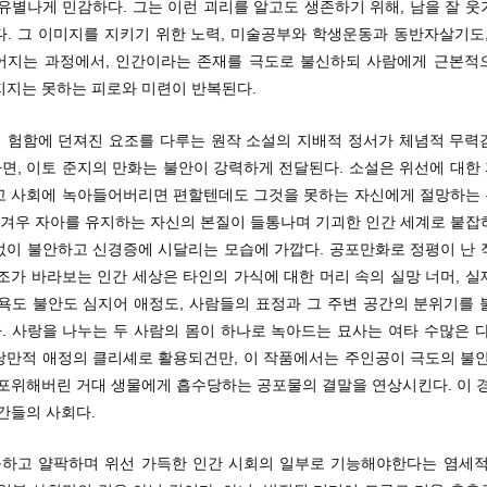
유별나게 민감하다. 그는 이런 괴리를 알고도 생존하기 위해, 남을 잘 
다. 그 이미지를 지키기 위한 노력, 미술공부와 학생운동과 동반자살기도,
어지는 과정에서, 인간이라는 존재를 극도로 불신하되 사람에게 근본적
지지는 못하는 피로와 미련이 반복된다.
 험함에 던져진 요조를 다루는 원작 소설의 지배적 정서가 체념적 무력
면, 이토 준지의 만화는 불안이 강력하게 전달된다. 소설은 위선에 대한
고 사회에 녹아들어버리면 편할텐데도 그것을 못하는 자신에게 절망하는
는 겨우 자아를 유지하는 자신의 본질이 들통나며 기괴한 인간 세계로 붙잡
없이 불안하고 신경증에 시달리는 모습에 가깝다. 공포만화로 정평이 난 
조가 바라보는 인간 세상은 타인의 가식에 대한 머리 속의 실망 너머, 
탐욕도 불안도 심지어 애정도, 사람들의 표정과 그 주변 공간의 분위기를 
. 사랑을 나누는 두 사람의 몸이 하나로 녹아드는 묘사는 여타 수많은 다
낭만적 애정의 클리셰로 활용되건만, 이 작품에서는 주인공이 극도의 불안
 포위해버린 거대 생물에게 흡수당하는 공포물의 결말을 연상시킨다. 이 경
간들의 사회다.
하고 얄팍하며 위선 가득한 인간 시회의 일부로 기능해야한다는 염세적