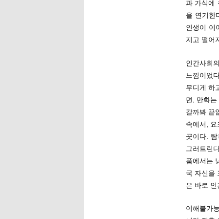
과 가식에 
을 연기한
인생이 이
지고 떨어
인간사회의
느낌이었다
무디게 하
면, 만화
갈까봐 끝
속에서, 요
곳이다. 
그러트린다
품에서는 
국 자신을
은 바로 인
이해불가능