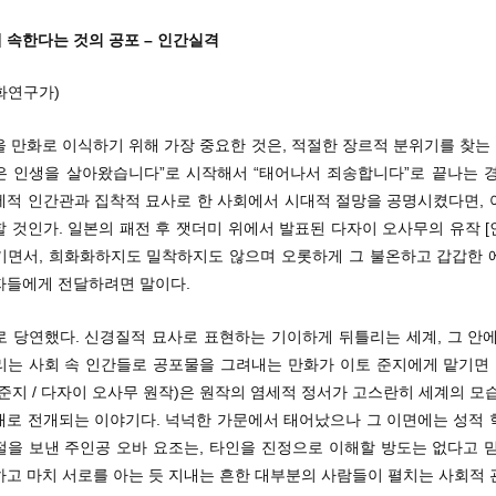
 속한다는 것의 공포 – 인간실격
화연구가)
 만화로 이식하기 위해 가장 중요한 것은, 적절한 장르적 분위기를 찾는 
은 인생을 살아왔습니다”로 시작해서 “태어나서 죄송합니다”로 끝나는 경
세적 인간관과 집착적 묘사로 한 사회에서 시대적 절망을 공명시켰다면, 
 것인가. 일본의 패전 후 잿더미 위에서 발표된 다자이 오사무의 유작 
기면서, 희화화하지도 밀착하지도 않으며 오롯하게 그 불온하고 갑갑한 
자들에게 전달하려면 말이다.
로 당연했다. 신경질적 묘사로 표현하는 기이하게 뒤틀리는 세계, 그 안에
리는 사회 속 인간들로 공포물을 그려내는 만화가 이토 준지에게 맡기면 된
준지 / 다자이 오사무 원작)은 원작의 염세적 정서가 고스란히 세계의 모
채로 전개되는 이야기다. 넉넉한 가문에서 태어났으나 그 이면에는 성적 
절을 보낸 주인공 오바 요조는, 타인을 진정으로 이해할 방도는 없다고 믿
하고 마치 서로를 아는 듯 지내는 흔한 대부분의 사람들이 펼치는 사회적 