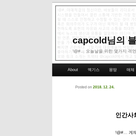
capcold님의
!@#… 오늘날을 위한 몇가지 격언
Main menu
About
엑기스
몽땅
매체
Skip to primary content
Skip to secondary content
Posted on
2018. 12. 24.
인간사회
!@#… 