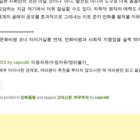
일본 사회만의 것은 아닐 것이다. 아니, 발전된 미디어 도구로 더욱 촘
요당하는 지금 여기에서 더욱 절실할 수도 있다. 자학적 원작의 매력도 
세계의 굴레의 공포를 효과적으로 그려내는 이토 준지 만화를 펼쳐볼 이유
==============
 문화비평 코너 타이거살롱 연재. 만화비평과 사회적 지향점을 슬쩍 엮
021 by capcold
. 이동자유/수정자유/영리불가_
 매우 마이너한 관계로, 여러분이 추천을 뿌리지 않으시면 딱 여러분만 읽고 끝
t
as posted in
만화품평
and tagged
고대신문
,
허무주의
by
capcold
.