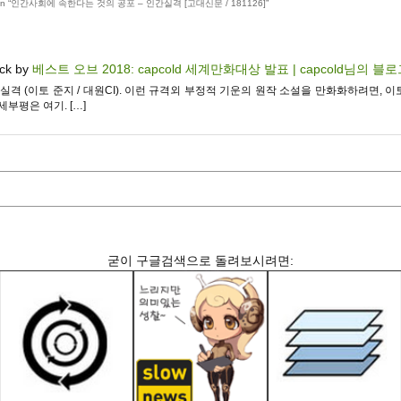
n “
인간사회에 속한다는 것의 공포 – 인간실격 [고대신문 / 181126]
”
ck by
베스트 오브 2018: capcold 세계만화대상 발표 | capcold님의 블
간실격 (이토 준지 / 대원CI). 이런 규격외 부정적 기운의 원작 소설을 만화화하려면, 
세부평은 여기. […]
굳이 구글검색으로 돌려보시려면: