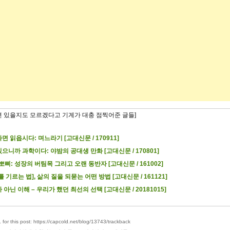
련 있을지도 모르겠다고 기계가 대충 점찍어준 글들]
면 읽읍시다: 며느라기 [고대신문 / 170911]
으니까 과학이다: 야밤의 공대생 만화 [고대신문 / 170801]
 뽀삐: 성장의 버팀목 그리고 오랜 동반자 [고대신문 / 161002]
를 기르는 법], 삶의 질을 되묻는 어떤 방법 [고대신문 / 161121]
 아닌 이해 – 우리가 했던 최선의 선택 [고대신문 / 20181015]
for this post: https://capcold.net/blog/13743/trackback