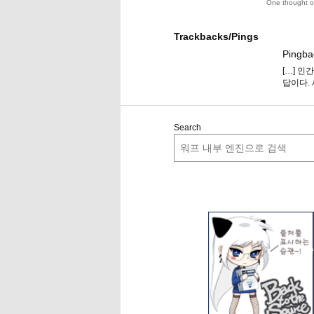
One thought o
Trackbacks/Pings
Pingba
[…] 인
답이다. 
Search