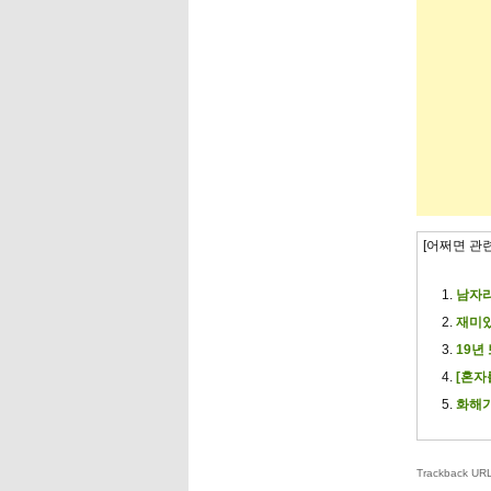
[어쩌면 관
남자라
재미있
19년
[혼자
화해가
Trackback URL 