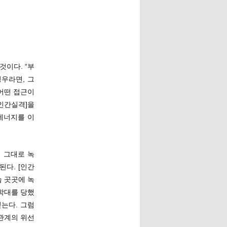
것이다. “부
우라면, 그
어떤 접근이
[인간실격]을
에너지를 이
 그대로 녹
다. [인간
습 곳곳에 녹
학대를 당했
는다. 그럼
관계의 위선