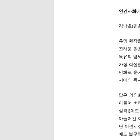
인간사회에
김낙호(만
유명 원작을
끄러움 많
특유의 염
가장 적절할
만화로 옮
시대의 독
답은 의외
아들어 버
실격](이토
아들어간 
던 어린시
에도 불구