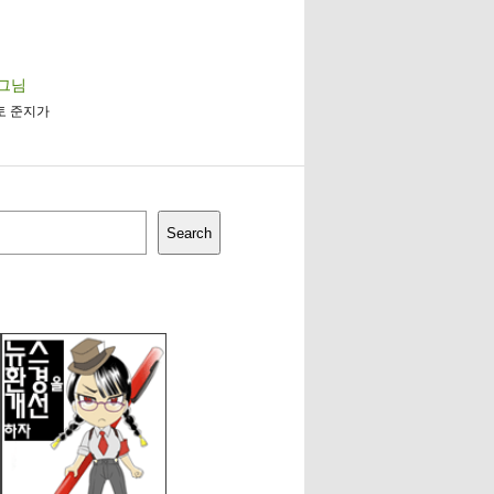
로그님
이토 준지가
Search