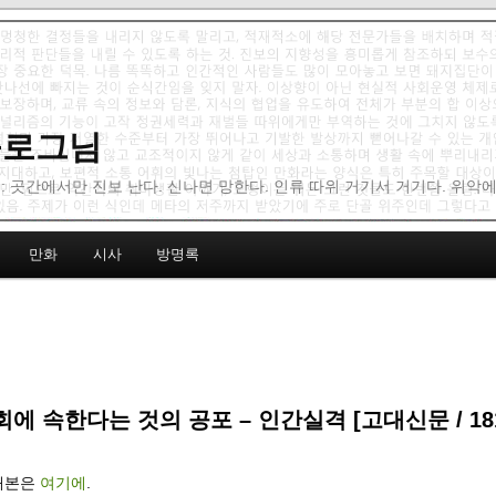
 블로그님
: 곳간에서만 진보 난다. 신나면 망한다. 인류 따위 거기서 거기다. 위악
만화
시사
방명록
에 속한다는 것의 공포 – 인간실격 [고대신문 / 181
게재본은
여기에
.