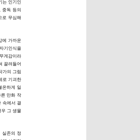
웃기는 인기인
 중독 등의
으로 무심해
감에 가까운
 자기인식을
 무게감이라
혀 끌려들어
작가의 그림
실제로 기괴한
불온하게 일
른 만화 작
 속에서 결
우 그 생물
 실존의 정