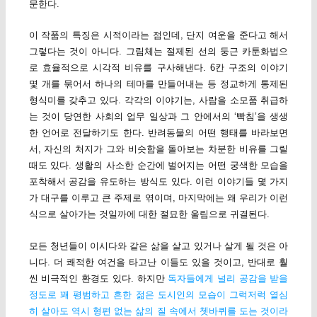
문한다.
이 작품의 특징은 시적이라는 점인데, 단지 여운을 준다고 해서
그렇다는 것이 아니다. 그림체는 절제된 선의 둥근 카툰화법으
로 효율적으로 시각적 비유를 구사해낸다. 6칸 구조의 이야기
몇 개를 묶어서 하나의 테마를 만들어내는 등 정교하게 통제된
형식미를 갖추고 있다. 각각의 이야기는, 사람을 소모품 취급하
는 것이 당연한 사회의 업무 일상과 그 안에서의 ‘빡침’을 생생
한 언어로 전달하기도 한다. 반려동물의 어떤 행태를 바라보면
서, 자신의 처지가 그와 비슷함을 돌아보는 차분한 비유를 그릴
때도 있다. 생활의 사소한 순간에 벌어지는 어떤 궁색한 모습을
포착해서 공감을 유도하는 방식도 있다. 이런 이야기들 몇 가지
가 대구를 이루고 큰 주제로 엮이며, 마지막에는 왜 우리가 이런
식으로 살아가는 것일까에 대한 절묘한 울림으로 귀결된다.
모든 청년들이 이시다와 같은 삶을 살고 있거나 살게 될 것은 아
니다. 더 쾌적한 여건을 타고난 이들도 있을 것이고, 반대로 훨
씬 비극적인 환경도 있다. 하지만
독자들에게 널리 공감을 받을
정도로 꽤 평범하고 흔한 젊은 도시인의 모습이 그럭저럭 열심
히 살아도 역시 형편 없는 삶의 질 속에서 쳇바퀴를 도는 것이라