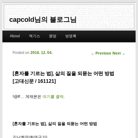
capcold님의 블로그님
Main menu
About
엑기스
몽땅
방명록
Skip to primary content
Skip to secondary content
Posted on
2016. 12. 04.
Post navigation
←
Previous
Next
→
[혼자를 기르는 법], 삶의 질을 되묻는 어떤 방법
[고대신문 / 161121]
!@#… 게재본은
여기를 클릭
.
[혼자를 기르는 법], 삶의 질을 되묻는 어떤 방법
김낙호(만화연구가)