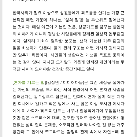
한국사회가 필요 이상으로 성원들에게 괴로움을 안기는 가장 근
본적인 패턴 가운데 하나는, “삶의 질”을 늘 후순위로 밀어낸다
는 것이다. 매일 야근이 기본인 것은, 성공가도를 꿈꾸는 창업자
의 이야기가 아니라 평범한 사람들에게 강제된 일상적 업무환경
이다. 일자리 기회의 열악한 분포는, 선택 가능한 거주 환경의
질을 희생하게 만든다. 물가 관리 구조는 어떤 거시적 경제지표
만 맞추기 위함이지, 시민들의 생활여건 개선을 목표로 움직이
는 것 같지 않다. 지나친 오지랖과 외롭게 던져진 개인이라는 두
극단 사이에 있어야할 건강한 중간지대도 옅다.
[
혼자를 기르는 법
](김정연 / 미디어다음)은 그런 세상을 살아가
는 자신의 모습을, 도시라는 서식 환경에서 어떤 혼자인 사람을
길러낸다는 감수성으로 접근하는 만화다. 혼자 살며 작은 디자
인 회사에서 일하고 작은 방에서 사는 젊은 여성 도시민 이시다
에게 이 사회가 겪도록 만드는 너무나 일상적이기에 무덤덤해질
것만 같은 스트레스에 대해, 건조한 유머로 풀어낸 관찰이다. 형
편없는 삶의 질의 문제를, 소모적인 일터와 나아질 길 없는 거주
공간과 그 안에서 쪼그라드는 감정의 관계 속에서 자연스레 질