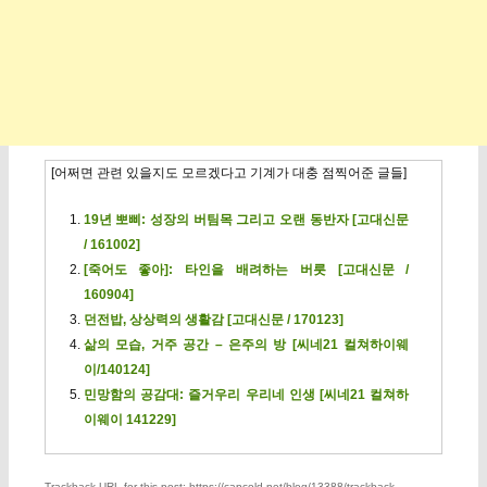
[어쩌면 관련 있을지도 모르겠다고 기계가 대충 점찍어준 글들]
19년 뽀삐: 성장의 버팀목 그리고 오랜 동반자 [고대신문
/ 161002]
[죽어도 좋아]: 타인을 배려하는 버릇 [고대신문 /
160904]
던전밥, 상상력의 생활감 [고대신문 / 170123]
삶의 모습, 거주 공간 – 은주의 방 [씨네21 컬쳐하이웨
이/140124]
민망함의 공감대: 즐거우리 우리네 인생 [씨네21 컬쳐하
이웨이 141229]
Trackback URL for this post: https://capcold.net/blog/13388/trackback