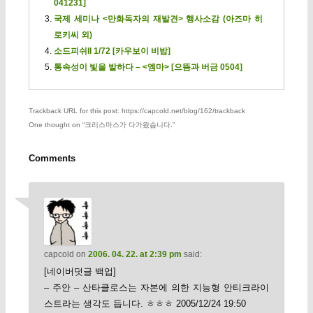
041231]
국제 세미나 <만화독자의 재발견> 행사소감 (아즈마 히
로키씨 외)
소드피쉬II 1/72 [카우보이 비밥]
통속성이 빛을 발하다 – <엠마> [으뜸과 버금 0504]
Trackback URL for this post: https://capcold.net/blog/162/trackback
One thought on “
크리스마스가 다가왔습니다.
”
Comments
capcold
on
2006. 04. 22. at 2:39 pm
said:
[네이버덧글 백업]
– 주안 – 산타클로스는 자본에 의한 지능형 안티크라이
스트라는 생각도 듭니다. ㅎㅎㅎ 2005/12/24 19:50