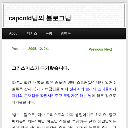
capcold님의 블로그님
Main menu
About
엑기스
몽땅
방명록
Skip to primary content
Skip to secondary content
Posted on
2005. 12. 24.
Post navigation
←
Previous
Next
→
크리스마스가 다가왔습니다.
!@#… 빨간 내복을 입은 중노년 변태 스토커(1년 내내 일거수
일투족 감시…)가 가택침입을 해서
전세계의 로리와 쇼타들에게
자신의 존재감을 확인시켜주고 도망가곤 하는 날
이 하루 앞으로
다가왔습니다.
!@#… 덤으로, 예수 그리스도의 가짜 생일이기도 하지요. 종교
학자들이 대략 봄날 어느날 정도로 추정하는 진짜 생일날에는
아마 텅빈 커다란 파티장에 홀로 앉아 좌절의 눈물을 흘리시지