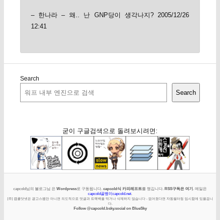
– 한나라 – 왜.. 난 GNP당이 생각나지? 2005/12/26
12:41
Search
Search
굳이 구글검색으로 돌려보시려면:
capcold님의 블로그님 은
Wordpress
로 구동됩니다.
capcold식 카피레프트
를 챙깁니다.
RSS구독은 여기
. 메일은
capcold골뱅이capcold.net
.
[주] 캡콜닷넷은 광고스팸만 아니면 의도적으로 덧글과 트랙백을 막거나 삭제하지 않습니다 - 없어졌다면 자동필터링 임시함에 있을겁니
다.
Follow @capcold.bsky.social on BlueSky