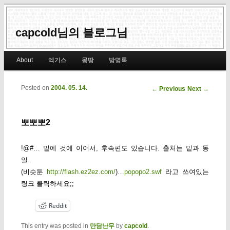
capcold님의 블로그님
Main menu
About
엑기스
몽땅
방명록
Skip to primary content
Skip to secondary content
Posted on
2004. 05. 14.
Post navigation
←
Previous
Next
→
뽀뽀뽀2
!@#… 밑에 것에 이어서, 후속편도 있습니다. 출처는 밑과 동
일.
(비슷툰
http://flash.ez2ez.com/
)…
popopo2.swf
라고 쓰여있는
링크 클릭하세요;;
Reddit
This entry was posted in
만담난무
by
capcold
.