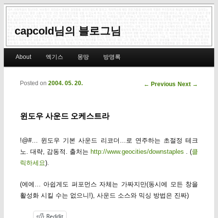
capcold님의 블로그님
Main menu
About
엑기스
몽땅
방명록
Skip to primary content
Skip to secondary content
Posted on
2004. 05. 20.
Post navigation
←
Previous
Next
→
윈도우 사운드 오케스트라
!@#… 윈도우 기본 사운드 리코더…로 연주하는 초절정 테크
노. 대략, 감동적. 출처는
http://www.geocities/downstaples
. (
클
릭하세요
).
(에에… 아쉽게도 퍼포먼스 자체는 가짜지만(동시에 모든 창을
활성화 시킬 수는 없으니!), 사운드 소스와 믹싱 방법은 진짜)
Reddit