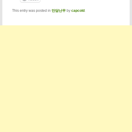
This entry was posted in
만담난무
by
capcold
.