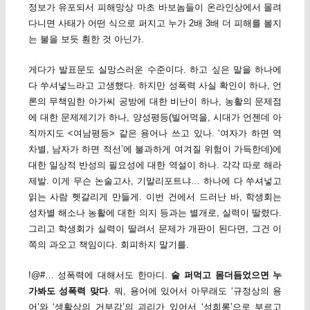
정보가 유포되서 피해망상 마초 바보놈들이 온라인상에서 몰려
다니면 사태가 어떤 식으로 퍼지고 누가 2배 3배 더 피해를 볼지
는 불을 보듯 훤한 것 아닌가.
게다가 발표문도 실망스러운 수준이다. 하고 싶은 말을 하나에
다 쑤셔넣느라고 고생했다. 하지만 성폭력 사실 확인이 하나, 언
론의 무책임한 아가씨 공방에 대한 비난이 하나, 농활의 문제점
에 대한 문제제기가 하나, 양성평등(빌어먹을, 시대가 언젠데 아
직까지도 <여남평등> 같은 용어나 쓰고 있나. ‘여자가 하면 역
차별, 남자가 하면 적선’에 불과하게 여겨질 위험이 가득한데)에
대한 일상적 반성의 필요성에 대한 역설이 하나. 각각 따로 해라
제발. 이게 무슨 논술고사, 기말리포트냐… 하나에 다 쑤셔넣고
읽는 사람 헷갈리게 만들게. 이번 건에서 드러난 바, 학생회는
성차별 해소나 농활에 대한 의지 등과는 별개로, 실력이 딸렸다.
그리고 학생회가 실력이 딸려서 문제가 개판이 된다면, 그건 이
쪽의 과오고 책임이다. 회피하지 말기를.
!@#… 성폭력에 대해서도 한마디.
술 퍼먹고 몸더듬었으면 누
가봐도 성폭력 맞다
. 뭐, 용어에 있어서 아무래도 ‘규정상의 용
어’와 ‘생활상의 거부감’의 괴리가 있어서 ‘성희롱’으로 부르고