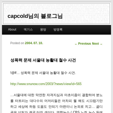
capcold님의 블로그님
Main menu
About
엑기스
몽땅
방명록
Skip to primary content
Skip to secondary content
Posted on
2004. 07. 10.
Post navigation
←
Previous
Next
→
성폭력 문제 서울대 농활대 철수 사건
!@#… 성폭력 문제 서울대 농활대 철수 사건.
http://www.snunow.com/2003/?news/view/id=565
…서울대에 대한 막연한 자격지심과 마초이즘이 결합하여 분노
를 터트리는 대다수의 머저리들은 어차피 뭘 해도 시끄럽기만
하고 세상에 하등 도움도 안되기 마련이니 논외로 치고… 곪디
곪은 상처가 결국 터진 셈이다. 연합뉴스 / CBS 노컷 뉴스 등에