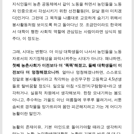
지식인들이 농촌 공동체에서 같이 노동을 하면서 농민들을 노동
자 민중으로서 각성시키기 위한 선전활동(아, 닭살 돋아 미치겠
다)인거다. 그런데 그 목적을 나름대로 교묘하게 숨기기 위해서
봉사활동처럼 보이도록 하고 돌아다닌 것. 조금만이라도 한국에
서 대학이 행한 사회적 역할에 관심있는 사람이라면 상식의 범
주다, 이 정도는.
그래, 시대는 변했다. 더 이상 대학생들이 나서서 농민들을 노동
자로서의 자기정체성을 파악시켜주는 시대가 아니다. 왜냐하면,
첫째 농촌사회가 이전보다 더 ‘똑똑’해졌고, 둘째 대학생들이 이
전보다 더 멍청해졌으니까
. 얼마나 멍청해졌냐하면, 스스로도
정말로 봉사활동이라고 착각하는 순진무구한 고등학교 4,5년생
들로 탈바꿈할 정도다. 일요일 아침 <도전!지구탐험대>라고 생
각하거나. 실용적 차원에서 생각해보자. 한창 모내기하는 봄도
아니고, 추수하는 가을도 아닌 여름철에 우루루 몰려가서, 서툰
솜씨로 경작물들 망가트리며 몸만 피곤해지려고 가는 게 어디가
농활이란 말인가.
농활의 존재이유, 기본 마인드로 돌아가야할 때라고 생각하지
않는가. 농활. 농민학생연대활동. 농활의 기본은 바로 연.대.다.