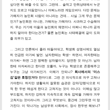
싶다면 뭐 봐줄 수도 있다. 그런데… 술먹고 만취상태에서 누군
지도 모르고 더듬었다느니 어쩌느라면 게임오버다. 다만 문제는
가해자가 농민회 사람이 아니라는 건데… 사실 그게 무슨 문제
인가? 농민회든 아니든, 가해자는 가해자다. 사과하고 수습해야
지. 무슨 거기에 마을과 농민회의 체면이니 어쩌니 하니까 공개
하지 말아야 한다는건가? 물론 농민회는 사태해결에 같이 도와
줄 의무가 있고.
… 그리고 언론에서 졸라 떠들어대고, 학생회 성명서에도 열심
히 언급된 아가씨 발언. 남자한테는 학생~ 하면서, 여자한테는
아가씨~ 하면 그건 명백한 성차별이지. 당연한 것 아닌가. 남자
한테 아저씨라고 한다면 모를까, 누구는 학생으로 존중해주고
누구는 그냥 아가씨인가. 이해가 안되나?
회사에서의 ‘미스
김’같은 호칭인거다
한마디로. 그런 건 의식적으로 자꾸 고쳐나
가야한다. 하지만 생활속의 잘못된 습관은 강의/강령식으로 지
적 한 두번 매섭게 한다고 고쳐지는 것이 아니다. 이해심 많고
부드럽게, 하지만 강하게 지속적으로 계속 압박을 가해야 겨우
고쳐지는 것이라니까. 그리고 무엇보다, 중간에 그만두면 더 망
가진다. 이 막나가는 남성우위 사회에서, 장사 한두번 해보나?