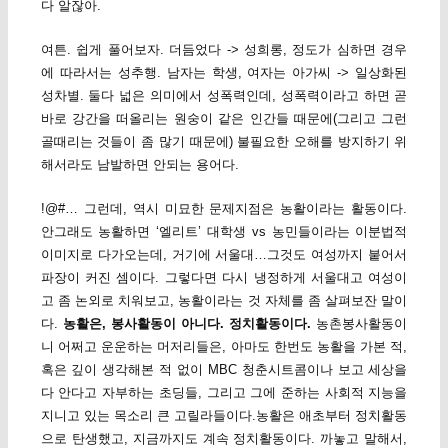
다 알잖아.
여튼. 쉽게 풀어보자. 더듬었다 -> 성희롱, 정도가 심하면 경우
에 따라서는 성추행. 남자는 학생, 여자는 아가씨 -> 일상화된
성차별. 둘다 넓은 의미에서 성폭력인데, 성폭력이라고 하면 곧
바로 강간을 떠올리는 원숭이 같은 인간들 때문에(그리고 그런
골때리는 것들이 좀 많기 때문에) 불필요한 오해를 방지하기 위
해서라도 남발하면 안되는 용어다.
!@#… 그런데, 역시 미묘한 문제지점은 농활이라는 활동이다.
안그래도 농활하면 ‘엘리트’ 대학생 vs 농민들이라는 이분법적
이미지로 다가오는데, 거기에 서울대…그것도 여성까지 붙어서
파장이 커진 셈이다. 그렇다면 다시 냉정하게 서울대고 여성이
고 좀 논외로 치워보고, 농활이라는 것 자체를 좀 살펴보잔 말이
다.
농활은, 봉사활동이 아니다. 정치활동이다.
농촌봉사활동이
니 어쩌고 운운하는 머저리들은, 아마도 한번도 농활을 가본 적,
혹은 깊이 생각해본 적 없이 MBC 청춘시트콤이나 보고 세상을
다 안다고 자부하는 초딩들, 그리고 그에 준하는 사회적 지능을
지니고 있는 목소리 큰 고릴라들이다.농활은 애초부터 정치활동
으로 탄생했고, 지금까지도 계속 정치활동이다. 까놓고 말해서,