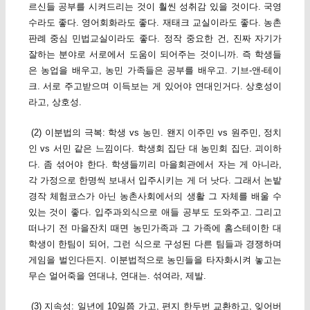
르신들 공부를 시켜드리는 것이 훨씬 성취감 있을 것이다. 국영
수라도 좋다. 영어회화라도 좋다. 재태크 교실이라도 좋다. 농촌
판례 중심 민법교실이라도 좋다. 정작 중요한 건, 진짜 자기가
잘하는 분야로 서로에서 도움이 되어주는 것이니까. 즉 학생들
은 농업을 배우고, 농민 가족들은 공부를 배우고. 기브-앤-테이
크. 서로 주고받으며 이득보는 게 있어야 연대인거다. 상호성이
라고, 상호성.
(2) 이분법의 극복: 학생 vs 농민. 왠지 이주민 vs 원주민, 정치
인 vs 서민 같은 느낌이다. 학생회 집단 대 농민회 집단. 괴이하
다. 좀 섞어야 한다. 학생들끼리 마을회관에서 자는 게 아니라,
각 가정으로 한명씩 보내서 입주시키는 게 더 낫다. 그래서 논밭
경작 체험코스가 아닌 농촌사회에서의 생활 그 자체를 배울 수
있는 것이 좋다. 입주과외식으로 애들 공부도 도와주고. 그리고
떠나기 전 마을잔치 때면 농민가족과 그 가족에 홈스테이한 대
학생이 한팀이 되어, 그런 식으로 구성된 다른 팀들과 경쟁하며
게임을 벌인다든지. 이분법적으로 농민들을 타자화시켜 놓고는
무슨 얼어죽을 연대냐, 연대는. 섞여라, 제발.
(3) 지속성: 일년에 10일쯤 가고, 편지 한두번 교환하고, 잊어버