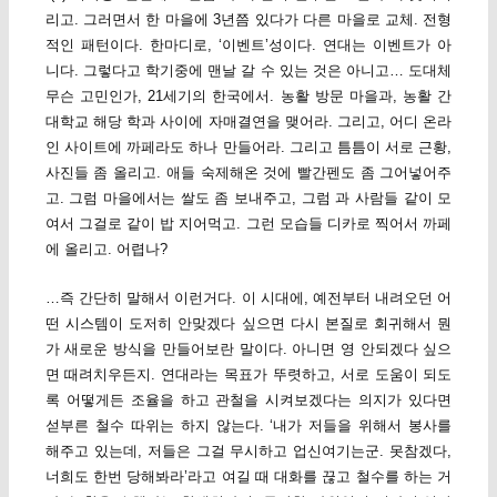
리고. 그러면서 한 마을에 3년쯤 있다가 다른 마을로 교체. 전형
적인 패턴이다. 한마디로, ‘이벤트’성이다. 연대는 이벤트가 아
니다. 그렇다고 학기중에 맨날 갈 수 있는 것은 아니고… 도대체
무슨 고민인가, 21세기의 한국에서. 농활 방문 마을과, 농활 간
대학교 해당 학과 사이에 자매결연을 맺어라. 그리고, 어디 온라
인 사이트에 까페라도 하나 만들어라. 그리고 틈틈이 서로 근황,
사진들 좀 올리고. 애들 숙제해온 것에 빨간펜도 좀 그어넣어주
고. 그럼 마을에서는 쌀도 좀 보내주고, 그럼 과 사람들 같이 모
여서 그걸로 같이 밥 지어먹고. 그런 모습들 디카로 찍어서 까페
에 올리고. 어렵나?
…즉 간단히 말해서 이런거다. 이 시대에, 예전부터 내려오던 어
떤 시스템이 도저히 안맞겠다 싶으면 다시 본질로 회귀해서 뭔
가 새로운 방식을 만들어보란 말이다. 아니면 영 안되겠다 싶으
면 때려치우든지. 연대라는 목표가 뚜렷하고, 서로 도움이 되도
록 어떻게든 조율을 하고 관철을 시켜보겠다는 의지가 있다면
섣부른 철수 따위는 하지 않는다. ‘내가 저들을 위해서 봉사를
해주고 있는데, 저들은 그걸 무시하고 업신여기는군. 못참겠다,
너희도 한번 당해봐라’라고 여길 때 대화를 끊고 철수를 하는 거