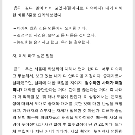
!@#… 길다. 말이 비비 꼬였다(한마디로, 미숙하다). 내가 이해
한 바를 3줄로 요약해보겠다.
– 아가씨 호칭 건은 언론에서 오버한 거다.
– 결정적인 사건은, 술먹고 몸 더듬은 것이었다.
– 농민회는 숨기자고 했고, 우리는 철수했다.
자, 이제 하고 싶은 말들.
!@#… 우선 서울대 학생회에 대해서 먼저 한마디. 너무 미숙하
고 무능해서, 보고 있는 내가 다 안타까울 지경이다. 중재자로서
실패했으면, 실패에 대한 책임을 져야지.
철수하면 사태가 해결
되나?
대화를 중단한다는 거다. 관계를 끊는다는 거다. 즉 사태
가 더 악화될 뿐, 뭐 하나 도움이 안된다. 이 상황에서는, 문제발
생에 대해서 제대로 중재와 대처를 못한 것에 대한 반성을 표명
하고, 가해자와 쇼부치는 자세가 필요한 것 아닌가. 피해자 중심
의 원칙 때문에 피해자들의 허락을 받아야하기 때문에 사실 표
명이 늦어졌다고? 사건 발생 후 철수결정이 난 건 2일이다. 도대
체 며칠이나 지난 거냐! 게다가, 사실 확인이 늦어져서 엉뚱한