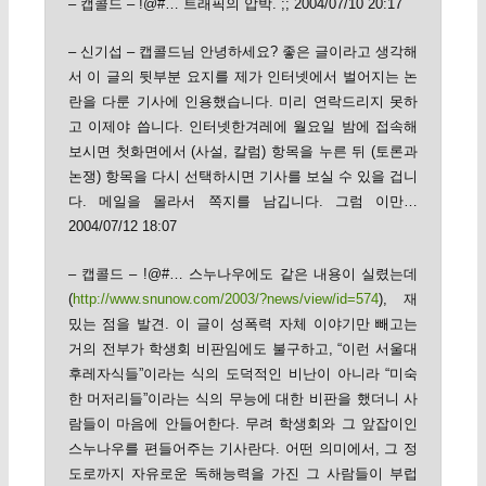
– 캡콜드 – !@#… 트래픽의 압박. ;; 2004/07/10 20:17
– 신기섭 – 캡콜드님 안녕하세요? 좋은 글이라고 생각해
서 이 글의 뒷부분 요지를 제가 인터넷에서 벌어지는 논
란을 다룬 기사에 인용했습니다. 미리 연락드리지 못하
고 이제야 씁니다. 인터넷한겨레에 월요일 밤에 접속해
보시면 첫화면에서 (사설, 칼럼) 항목을 누른 뒤 (토론과
논쟁) 항목을 다시 선택하시면 기사를 보실 수 있을 겁니
다. 메일을 몰라서 쪽지를 남깁니다. 그럼 이만…
2004/07/12 18:07
– 캡콜드 – !@#… 스누나우에도 같은 내용이 실렸는데
(
http://www.snunow.com/2003/?news/view/id=574
), 재
밌는 점을 발견. 이 글이 성폭력 자체 이야기만 빼고는
거의 전부가 학생회 비판임에도 불구하고, “이런 서울대
후레자식들”이라는 식의 도덕적인 비난이 아니라 “미숙
한 머저리들”이라는 식의 무능에 대한 비판을 했더니 사
람들이 마음에 안들어한다. 무려 학생회와 그 앞잡이인
스누나우를 편들어주는 기사란다. 어떤 의미에서, 그 정
도로까지 자유로운 독해능력을 가진 그 사람들이 부럽