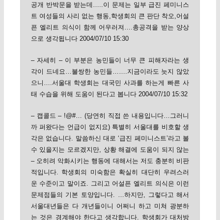
공개 반박문을 받는데…..이 문제는 일부 급진 페미니스
트 여성들의 사리 없는 행동,학생회의 큰 판단 착오,어설
픈 엘리트 의식이 함께 어우러져….총공격을 받는 양상
으로 생각됩니다 2004/07/10 15:30
– 자세히 – 이 부분은 농민들이 너무 큰 피해자라는 생
각이 드네요…불쌍한 농민들…….지금이라도 늣지 않았
으니….서울대 학생회는 대국민 사과를 하는게 빠른 사
태 수습을 위해 도움이 된다고 봅니다 2004/07/10 15:32
– 캡콜드 – !@#… (당연히 직접 쓴 내용입니다…그러니
까 퍼왔다는 언급이 없지요) 특별히 서울대를 비호할 생
각은 없습니다. 말씀하신 대로 ‘급진 페미니스트’라고 볼
수 있을지는 모르겠지만, 상황 해결에 도움이 되지 않는
– 오히려 악화시키는 행동에 대해서는 저도 충분히 비판
적입니다. 학생회의 미숙함은 확실히 대단히 우려스러
운 수준이고 말이죠. 그리고 어설픈 엘리트 의식은 이런
문제점들의 기본 토양입니다. …하지만, 그렇다고 해서
서울대년들은 다 개년들이니 어쩌니 하고 미쳐 광분하
는 것은 경계해야 한다고 생각합니다. 학생회가 대처방