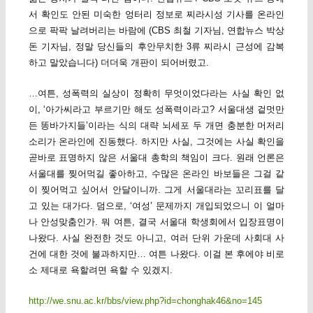
서 확인도 안된 미숙한 엉터리 정보로 찌라시성 기사를 온라인
으로 팍팍 날려버리는 바람에 (CBS 최철 기자님, 연합뉴스 박상
돈 기자님, 정말 당신들의 후안무치한 3류 찌라시 근성에 감복
하고 말았습니다) 더더욱 개판이 되어버렸고.
…여튼, 성폭력의 실상이 정확히 무엇이었다라는 사실 확인 없
이, ‘아가씨라고 부르기만 해도 성폭력이라고? 서울대생 겉멋만
든 똥바가지들’이라는 식의 대략 뇌세포 두 개면 충분한 머저리
소리가 온라인에 진동했다. 하지만 사실, 그것에는 사실 확인을
곧바로 표명하지 않은 서울대 총학의 책임이 크다. 원래 언론은
서울대를 찢어먹길 좋아하고, 수많은 온라인 바보들은 그걸 같
이 찢어먹고 싶어서 안달이니까. 그게 서울대라는 꼬리표를 달
고 있는 대가다. 덤으로, ‘여성’ 문제까지 개입되었으니 이 얼마
나 안성맞춤인가. 뭐 여튼, 결국 서울대 학생회에서 입장표명이
나왔다. 사실 완전한 것도 아니고, 여러 단위 가운데 사회대 사
건에 대한 것에 불과하지만… 여튼 나왔다. 이걸 본 후에야 비로
소 제대로 욕할려면 욕할 수 있겠지.
http://we.snu.ac.kr/bbs/view.php?id=chonghak46&no=145