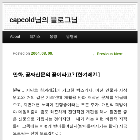
capcold님의 블로그님
Main menu
About
엑기스
몽땅
방명록
Skip to primary content
Skip to secondary content
Posted on
2004. 08. 09.
Post navigation
←
Previous
Next
→
만화, 공짜신문의 꽃이라고? [한겨레21]
!@#… 지난호 한겨레21에 기고한 박스기사. 이전 인물과 사상
원고와 거의 같은 기조인데 재활용 만화 저작권 문제를 언급해
주고, 지면개편 노력이 진행중이라는 부분 추가. 개인적 희망이
야 데일리줌이 좀도 화끈하게 전면적인 개편을 해서 잘만든 좋
은 신문으로 거듭나는 것이지만… 내가 하는 이런 비판적 지적
들이 그쪽에는 어떻게 받아들여질지(받아들여지기는 할지) 지금
으로써는 전혀 모르겠다.;;;