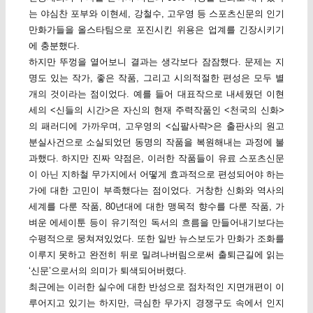
는 야심찬 포부와 이현세, 강철수, 고우영 등 스포츠신문의 인기
만화가들을 올스타팀으로 포진시킨 위용은 업계를 긴장시키기
에 충분했다.
하지만 뚜껑을 열어보니 결과는 생각보다 잠잠했다. 문제는 지
명도 있는 작가, 좋은 작품, 그리고 시의적절한 편성은 모두 별
개의 것이라는 점이었다. 예를 들어 대표작으로 내세웠던 이현
세의 <신들의 시간>은 자신의 현재 주력작품인 <천국의 신화>
의 패러디에 가까우며, 고우영의 <십팔사략>은 출판사의 원고
분실사건으로 소실되었던 동명의 작품을 복원해내는 과정에 불
과했다. 하지만 진짜 약점은, 이러한 작품들이 유료 스포츠신문
이 아닌 지하철 무가지에서 어떻게 효과적으로 편성되어야 하는
가에 대한 고민이 부족했다는 점이었다. 거창한 신화와 역사의
세계를 다룬 작품, 80년대에 대한 맹목적 향수를 다룬 작품, 가
벼운 에세이툰 등이 유기적인 독서의 흐름을 만들어내기보다는
수평적으로 뭉쳐져있었다. 또한 일반 뉴스보도가 만화가 조화를
이루지 못하고 완전히 뒤로 밀려나버림으로써 출퇴근길에 읽는
‘신문’으로서의 의미가 퇴색되어버렸다.
최근에는 이러한 실수에 대한 반성으로 점차적인 지면개편이 이
루어지고 있기는 하지만, 극심한 무가지 경쟁구도 속에서 인지