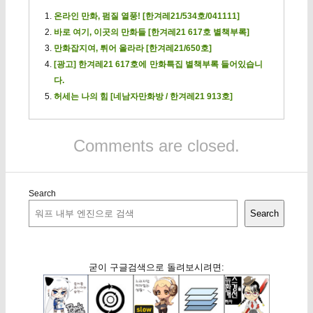
온라인 만화, 펌질 열풍! [한겨레21/534호/041111]
바로 여기, 이곳의 만화들 [한겨레21 617호 별책부록]
만화잡지여, 튀어 올라라 [한겨레21/650호]
[광고] 한겨레21 617호에 만화특집 별책부록 들어있습니
다.
허세는 나의 힘 [네남자만화방 / 한겨레21 913호]
Comments are closed.
Search
Search
굳이 구글검색으로 돌려보시려면: