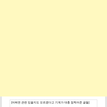
[어쩌면 관련 있을지도 모르겠다고 기계가 대충 점찍어준 글들]