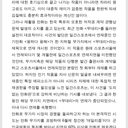
리에 대한 호기심으로 끌고 나가는 작품이 아니라면 차라리 원
고료도 아끼고, 이미 대중적 재미가 검증된 작품을 한편씩 되새
김질해도 충분히 효과적이라는 계산인 셈이다.
그러나 재활용 만화는 한국 특유의 모호한 저작권 계약 관행상
문제 발생의 소지를 품고 있는데, 최근 만화 <무대리>를 둘러싼
설전이 대표적이다. 사건의 발단은 일간스포츠에서 연재중인 인
기만화 <용하다 용해>가 한 지하철 무가지에서 <무대리>라는
제목으로 연재 개시된 것이었다. 이 작품은 원래 스포츠서울에
서 연재되다가 몇 개월전에 일간스포츠로 연재지면을 이전했던
것인데, 무가지측은 해당 작품의 단행본 발간 출판사와 계약을
하고 스포츠서울에서 연재되었던 분량인 첫 화부터 개재를 하고
있었다. 하지만 인기 작품을 자사 신문의 얼굴로 내세우려면 연
재중인 특정 에피소드가 아니라 시리즈 자체에 대한 독점적 연
재권한을 주장할 필요성을 느낀 일간스포츠는, 이 사건을 ‘도의
없는 만화판’으로 강하게 비난하는 기사를 내보냈다. 그 결과 한
동안 해당 무가지 지면에서 <무대리>의 연재가 중단되었으나,
이내 다시 연재를 속행했다.
만화로 무가지 시장의 경쟁을 돌파하고자 하는 더 본격적인 시
도는 만화 무가지를 표방하며 6월에 창간된 ‘데일리줌’이다. 군
인공제회의 투자를 받아서 지면의 60% 이상을 만화로 채우겠다