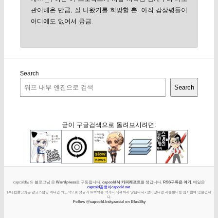
관여해온 만큼, 잘 나왔기를 희망할 뿐. 아직 감상평들이
어디에도 없어서 궁금.
Search
Search
굳이 구글검색으로 돌려보시려면:
capcold님의 블로그님 은
Wordpress
로 구동됩니다.
capcold식 카피레프트
를 챙깁니다.
RSS구독은 여기
. 메일은
capcold골뱅이capcold.net
.
[주] 캡콜닷넷은 광고스팸만 아니면 의도적으로 덧글과 트랙백을 막거나 삭제하지 않습니다 - 없어졌다면 자동필터링 임시함에 있을겁니
다.
Follow @capcold.bsky.social on BlueSky