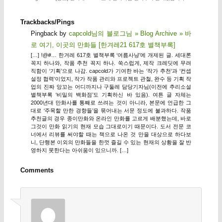
Trackbacks/Pings
Pingback by
capcold님의 블로그님 » Blog Archive » 바
로 여기, 이곳의 만화들 [한겨레21 617호 별책부록]
[…] !@#… 한겨레 617호 별책부록 ‘여름사냥’에 개제된 글. 세대론
꼭지 하나와, 작품 추천 꼭지 하나. 쑥스럽게, 제작 크레딧에 무려
직함이 ‘기획’으로 나감. capcold가 기여한 바는 ‘작가 추천‘과 ‘컨셉
설정 협력‘이었지, 작가 작품 관리와 프로젝트 관철, 완수 등 기획 작
업의 진짜 앙꼬는 어디까지나 구둘레 담당기자님(이전에 추리소설
별책부록 ‘비밀의 백화점’도 기획하신 바 있음). 여튼 글 자체는
2000년대 만화사를 통째로 쓰려는 것이 아니라, 본문에 언급한 그
대로 ‘주목할 만한 경향들’을 묶어내는 서문 정도에 불과하다. 작품
추천글의 경우 종이만화와 온라인 만화를 고르게 배분했는데, 바로
그것이 만화 읽기의 현재 모습 그대로이기 때문이다. 도서 전문 코
너에서 리뷰를 써야할 때는 책으로 나온 것 만을 대상으로 하다보
니, 단행본 이외의 만화들을 한껏 즐길 수 있는 현재의 상황을 잘 반
영하지 못한다는 아쉬움이 있으니까. […]
Comments