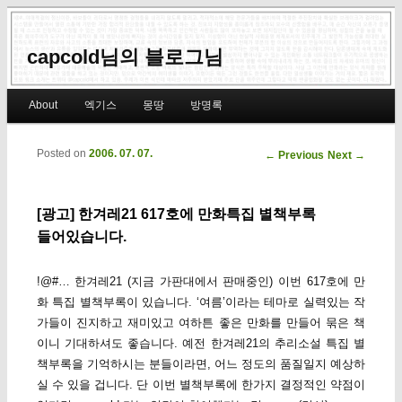
capcold님의 블로그님
Main menu
About
엑기스
몽땅
방명록
Skip to primary content
Skip to secondary content
Posted on
2006. 07. 07.
Post navigation
←
Previous
Next
→
[광고] 한겨레21 617호에 만화특집 별책부록
들어있습니다.
!@#… 한겨레21 (지금 가판대에서 판매중인) 이번 617호에 만
화 특집 별책부록이 있습니다. ‘여름’이라는 테마로 실력있는 작
가들이 진지하고 재미있고 여하튼 좋은 만화를 만들어 묶은 책
이니 기대하셔도 좋습니다. 예전 한겨레21의 추리소설 특집 별
책부록을 기억하시는 분들이라면, 어느 정도의 품질일지 예상하
실 수 있을 겁니다. 단 이번 별책부록에 한가지 결정적인 약점이