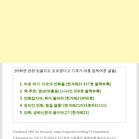
[어쩌면 관련 있을지도 모르겠다고 기계가 대충 점찍어준 글들]
바로 여기, 이곳의 만화들 [한겨레21 617호 별책부록]
책 추천: 영년(박흥용) [시사인 328호 별책부록]
만화잡지여, 튀어 올라라 [한겨레21/650호]
온라인 만화, 펌질 열풍! [한겨레21/534호/041111]
만화, 공짜신문의 꽃이라고? [한겨레21]
Trackback URL for this post: https://capcold.net/blog/721/trackback
3 thoughts on “
[광고] 한겨레21 617호에 만화특집 별책부록 들어있습니다.
”