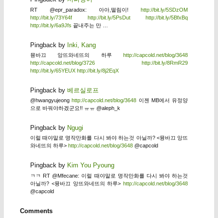
RT @epr_paradox: 아아,떨림이!
http://bit.ly/5SDzOM
http://bit.ly/73Y64f
http://bit.ly/5PsDut
http://bit.ly/5BfxBq
http://bit.ly/6a9Jfs
끝내주는 만 …
Pingback by
Inki, Kang
뮹바끄 앙뜨와네뜨의 하루
http://capcold.net/blog/3648
http://capcold.net/blog/3726
http://bit.ly/8RmR29
http://bit.ly/65YEUX
http://bit.ly/8j2EqX
Pingback by
베르실로프
@hwangyujeong
http://capcold.net/blog/3648
이젠 MB에서 유정양
으로 바꿔야하겠군요!! ㅠㅠ @aleph_k
Pingback by
Ngugi
이럴 때야말로 명작만화를 다시 봐야 하는것 아닐까? <뮹바끄 앙뜨
와네뜨의 하루>
http://capcold.net/blog/3648
@capcold
Pingback by
Kim You Pyoung
ㅋㅋ RT @Mfecane: 이럴 때야말로 명작만화를 다시 봐야 하는것
아닐까? <뮹바끄 앙뜨와네뜨의 하루>
http://capcold.net/blog/3648
@capcold
Comments