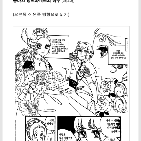
뮹바끄 앙뜨와네뜨의 하루
[제1화]
(오른쪽 -> 왼쪽 방향으로 읽기)