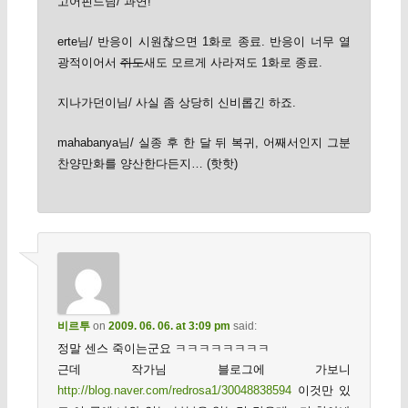
고어핀드님/ 과연!
erte님/ 반응이 시원찮으면 1화로 종료. 반응이 너무 열
광적이어서
쥐도
새도 모르게 사라져도 1화로 종료.
지나가던이님/ 사실 좀 상당히 신비롭긴 하죠.
mahabanya님/ 실종 후 한 달 뒤 복귀, 어째서인지 그분
찬양만화를 양산한다든지… (핫핫)
비르투
on
2009. 06. 06. at 3:09 pm
said:
정말 센스 죽이는군요 ㅋㅋㅋㅋㅋㅋㅋㅋ
근데 작가님 블로그에 가보니
http://blog.naver.com/redrosa1/30048838594
이것만 있