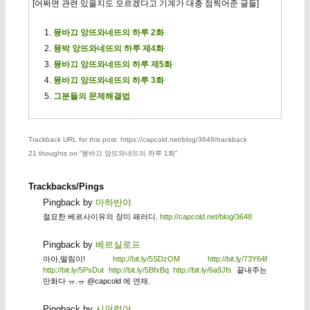
[어쩌면 관련 있을지도 모르겠다고 기계가 대충 점찍어준 글들]
뮹바끄 앙뜨와네뜨의 하루 2화
뮹박 앙뜨와네뜨의 하루 제4화
뮹바끄 앙뜨와네뜨의 하루 제5화
뮹바끄 앙뜨와네뜨의 하루 3화
그분들의 문제해결법
Trackback URL for this post: https://capcold.net/blog/3648/trackback
21 thoughts on “
뮹바끄 앙뜨와네뜨의 하루 1화
”
Trackbacks/Pings
Pingback by
마하반야
절묘한 베르사이유의 장미 패러디.
http://capcold.net/blog/3648
Pingback by
베르실로프
아아,떨림이!
http://bit.ly/5SDzOM
http://bit.ly/73Y64f
http://bit.ly/5PsDut
http://bit.ly/5BfxBq
http://bit.ly/6a9Jfs
끝내주는
만화다 ㅠ.ㅠ @capcold 에 연재.
Pingback by
시퍼렁어