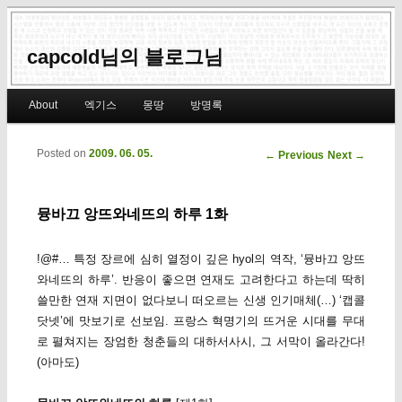
capcold님의 블로그님
Main menu
About
엑기스
몽땅
방명록
Skip to primary content
Skip to secondary content
Posted on
2009. 06. 05.
Post navigation
←
Previous
Next
→
뮹바끄 앙뜨와네뜨의 하루 1화
!@#… 특정 장르에 심히 열정이 깊은 hyol의 역작, ‘뮹바끄 앙뜨
와네뜨의 하루’. 반응이 좋으면 연재도 고려한다고 하는데 딱히
쓸만한 연재 지면이 없다보니 떠오르는 신생 인기매체(…) ‘캡콜
닷넷’에 맛보기로 선보임. 프랑스 혁명기의 뜨거운 시대를 무대
로 펼쳐지는 장엄한 청춘들의 대하서사시, 그 서막이 올라간다!
(아마도)