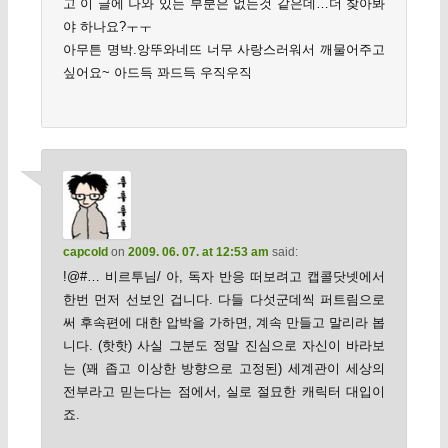
고 이 글에 나와 있는 부분은 없는것 같은데…더 찾아봐
야 하나요?ㅜㅜ
아무튼 명박.앙뚜와네뜨 너무 사랑스러워서 깨물어주고
싶어요~ 아드득 꽈드득 우직우직
capcold
on
2009. 06. 07. at 12:53 am
said:
!@#… 비르투님/ 아, 독자 반응 떠보려고 캡콜닷넷에서
한번 먼저 선보인 겁니다. 다들 다섯군데씩 퍼트림으로
써 후속편에 대한 압박을 가하면, 계속 만들고 말리라 봅
니다. (핫핫) 사실 그분도 정말 진심으로 자신이 바라보
는 (꽤 좁고 이상한 방향으로 고정된) 세계관이 세상의
전부라고 믿는다는 점에서, 실로 절묘한 캐릭터 대입이
죠.