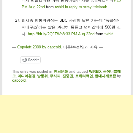
떼게 만들겠다면 어찌 반응하실까 사뭇 궁금해집니다
9:15
PM Aug 22nd
from
twhirl
in reply to straylittlelamb
최시중 방통위원장은 BBC 사장의 답변 가운데 “독립적인
지배구조”라는 말은 과감히 못듣고 넘어갔다에 500원 건
다.
http://bit.ly/2QJTWh
8:33 PM Aug 22nd
from
twhirl
—
Copyleft 2009 by capcold
. 이동/수정/영리 자유 —
Reddit
This entry was posted in
전뇌문화
and tagged
WIRED
,
굳이너프테
크
,
미디어환경
,
방통위
,
주사파
,
진중권
,
트위터백업
,
현대사제로존
by
capcold
.