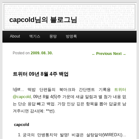
capcold님의 블로그님
Main menu
About
엑기스
몽땅
방명록
Skip to primary content
Skip to secondary content
Posted on
2009. 08. 30.
Post navigation
←
Previous
Next
→
트위터 09년 8월 4주 백업
!@#… 떡밥 단편들의 북마크와 간단멘트 기록용
트위터
@capcold
, 09년 8월 4(5)주 가운데 새글 알림과 별 첨가 내용 없
는 단순 응답 빼고 백업. 가장 인상 깊은 항목을 뽑아 답글로 남
겨주시면 감사(예: **번).
capcold
궁극의 만병통치약 발명! 비결은 설탕알약(WIRED지)…