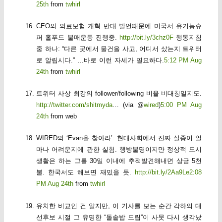
25th
from
twhirl
CEO의 의료보험 개혁 반대 발언때문에 미국서 유기농슈
퍼 홀푸드 불매운동 진행중.
http://bit.ly/3chz0F
행동지침
중 하나: “다른 곳에서 물건을 사고, 어디서 샀는지 트위터
로 알립시다.” …바로 이런 자세가 필요하다.
5:12 PM Aug
24th
from
twhirl
트위터 사상 최강의 follower/following 비율 비대칭일지도.
http://twitter.com/shitmyda
… (via @
wired
)
5:00 PM Aug
24th
from web
WIRED의 ‘Evan을 찾아라’: 현대사회에서 진짜 실종이 얼
마나 어려운지에 관한 실험. 행방불명이지만 정상적 도시
생활은 하는 그를 30일 이내에 추적발견해내면 상금 5천
불. 한국서도 해보면 재밌을 듯.
http://bit.ly/2Aa9Le
2:08
PM Aug 24th
from
twhirl
유치한 비교인 건 알지만, 이 기사를 보는 순간 각하의 대
선후보 시절 그 유명한 “돌솥밥 드립”이 사뭇 다시 생각났