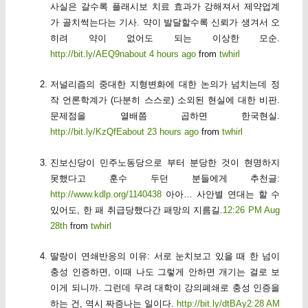
사실은 갈수록 플래시보 치료 효과가 강해져서 제약업계
가 골치썩는다는 기사. 약이 발달할수록 신뢰가 생겨서 오
히려 약이 없어도 되는 이상한 모순.
http://bit.ly/AEQ9n
about 4 hours ago
from
twhirl
저널리즘의 중대한 지형변화에 대한 논의가 넘치는데 정
작 언론학계가 (다분히 스스로) 소외된 현실에 대한 비판.
문제점을 열배쯤 곱하면 한국현실.
http://bit.ly/KzQfE
about 23 hours ago
from
twhirl
진보신당이 민주노동당으로 부터 분당한 것이 현명하지
못했다고 훈수 두던 분들에게 추천글:
http://www.kdlp.org/1140438
아아… 사안별 연대는 할 수
있어도, 한 패 취급당했다간 패망의 지름길.
12:26 PM Aug
28th
from
twhirl
딸랑이 연쇄반응의 이유: 서로 눈치보고 있을 때 한 넘이
충성 인증하면, 이때 나도 그렇게 안하면 개기는 걸로 보
이게 되니까. 그런데 무려 대학이 강의폐쇄로 충성 인증을
하는 건, 역시 짜증나는 일이다.
http://bit.ly/dtBAy
2:28 AM