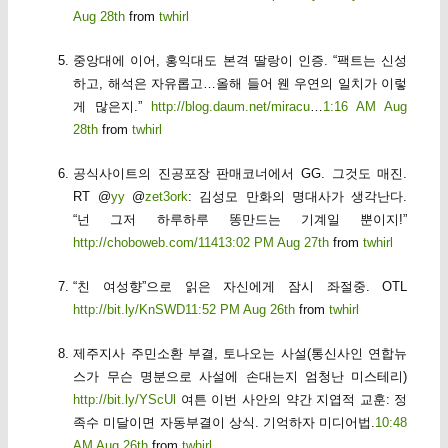
Aug 28th
from
twhirl
중앙대에 이어, 홍익대도 본격 딸랑이 인증. “팩트는 신성
하고, 해석은 자유롭고…올해 들어 웬 우연의 일치가 이렇
게 많은지.”
http://blog.daum.net/miracu
…
1:16 AM Aug
28th
from
twhirl
공식사이트의 진공포장 판매코너에서 GG. 그것도 매진.
RT @
yy
@
zet3ork
: 김성모 만화의 명대사가 생각난다.
“넌 그저 하루하루 똥만드는 기계일 뿐이지!”
http://choboweb.com/1141
3:02 PM Aug 27th
from
twhirl
“친 여성향”으로 읽은 자신에게 잠시 좌절중. OTL
http://bit.ly/KnSWD
11:52 PM Aug 26th
from
twhirl
제주지사 주민소환 부결, 토나오는 사설(통신사인 연합뉴
스가 무슨 명분으로 사설에 손대는지 엄청난 미스테리)
http://bit.ly/YScUl
여튼 이번 사안의 약간 지엽적 교훈: 정
족수 미달이면 자동부결이 상식. 기억하자 미디어법.
10:48
AM Aug 26th
from
twhirl