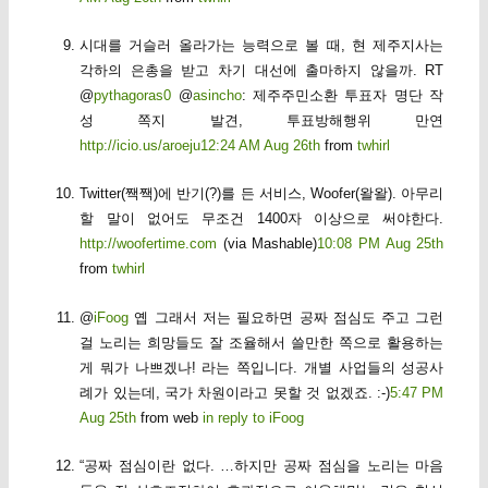
시대를 거슬러 올라가는 능력으로 볼 때, 현 제주지사는
각하의 은총을 받고 차기 대선에 출마하지 않을까. RT
@
pythagoras0
@
asincho
: 제주주민소환 투표자 명단 작
성 쪽지 발견, 투표방해행위 만연
http://icio.us/aroeju
12:24 AM Aug 26th
from
twhirl
Twitter(짹짹)에 반기(?)를 든 서비스, Woofer(왈왈). 아무리
할 말이 없어도 무조건 1400자 이상으로 써야한다.
http://woofertime.com
(via Mashable)
10:08 PM Aug 25th
from
twhirl
@
iFoog
옙 그래서 저는 필요하면 공짜 점심도 주고 그런
걸 노리는 희망들도 잘 조율해서 쓸만한 쪽으로 활용하는
게 뭐가 나쁘겠나! 라는 쪽입니다. 개별 사업들의 성공사
례가 있는데, 국가 차원이라고 못할 것 없겠죠. :-)
5:47 PM
Aug 25th
from web
in reply to iFoog
“공짜 점심이란 없다. …하지만 공짜 점심을 노리는 마음