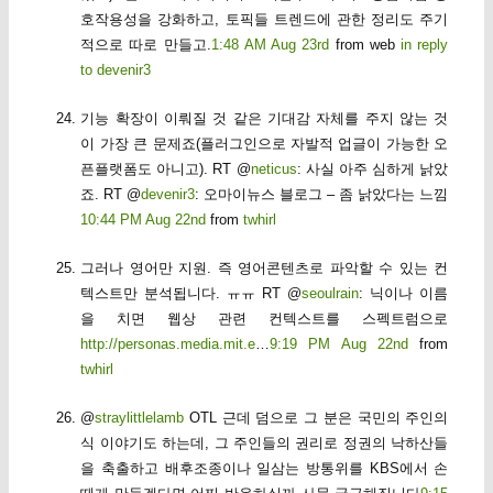
호작용성을 강화하고, 토픽들 트렌드에 관한 정리도 주기
적으로 따로 만들고.
1:48 AM Aug 23rd
from web
in reply
to devenir3
기능 확장이 이뤄질 것 같은 기대감 자체를 주지 않는 것
이 가장 큰 문제죠(플러그인으로 자발적 업글이 가능한 오
픈플랫폼도 아니고). RT @
neticus
: 사실 아주 심하게 낡았
죠. RT @
devenir3
: 오마이뉴스 블로그 – 좀 낡았다는 느낌
10:44 PM Aug 22nd
from
twhirl
그러나 영어만 지원. 즉 영어콘텐츠로 파악할 수 있는 컨
텍스트만 분석됩니다. ㅠㅠ RT @
seoulrain
: 닉이나 이름
을 치면 웹상 관련 컨텍스트를 스펙트럼으로
http://personas.media.mit.e
…
9:19 PM Aug 22nd
from
twhirl
@
straylittlelamb
OTL 근데 덤으로 그 분은 국민의 주인의
식 이야기도 하는데, 그 주인들의 권리로 정권의 낙하산들
을 축출하고 배후조종이나 일삼는 방통위를 KBS에서 손