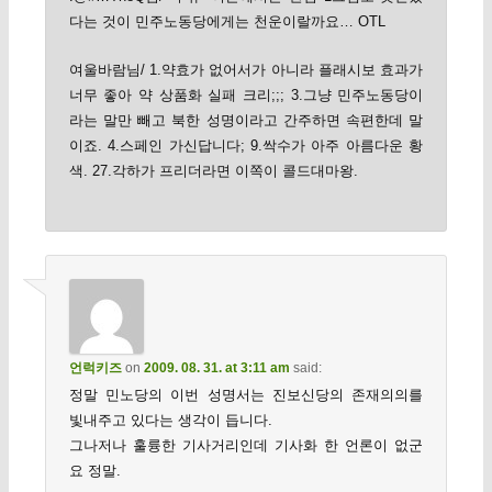
다는 것이 민주노동당에게는 천운이랄까요… OTL
여울바람님/ 1.약효가 없어서가 아니라 플래시보 효과가
너무 좋아 약 상품화 실패 크리;;; 3.그냥 민주노동당이
라는 말만 빼고 북한 성명이라고 간주하면 속편한데 말
이죠. 4.스페인 가신답니다; 9.싹수가 아주 아름다운 황
색. 27.각하가 프리더라면 이쪽이 콜드대마왕.
언럭키즈
on
2009. 08. 31. at 3:11 am
said:
정말 민노당의 이번 성명서는 진보신당의 존재의의를
빛내주고 있다는 생각이 듭니다.
그나저나 훌륭한 기사거리인데 기사화 한 언론이 없군
요 정말.