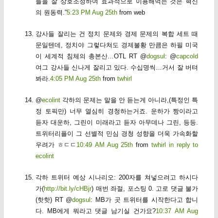
들을 잘 상호조정하여 효과적으로 이용해먹는 것은 혁신
의 원동력.”
5:23 PM Aug 25th
from web
강사들 잘리는 건 정치 문제와 경제 문제의 복합 세트 때
문일텐데, 정치야 그렇다쳐도 경제불황 만큼은 하필 미국
이 세계적 침체의 총본산…OTL RT @
dogsul
: @
capcold
여그 강사들 신나게 잘리고 있다. 수십명씩…거서 잘 버텨
봐라.
4:05 PM Aug 25th
from
twhirl
@
ecolint
각하의 문제는 말을 안 듣는게 아니라,(특정인 특
정 토픽만) 너무 열심히 경청하는거죠. 운하가 짱이라고
듣자 대운하, 그린이 미래라고 듣자 아무데나 그린, 등등.
트위터리플이 그 선별적 민심 경청 성향을 더욱 가속화할
우려가 ㅎㄷㄷ
10:49 AM Aug 25th
from
twhirl
in reply to
ecolint
각하 트위터 예상 시나리오: 200자를 쳐넣으려고 하시다
가(
http://bit.ly/cHBjr
) 매번 좌절, 포스팅 0. 고로 댓글 불가
(핫핫) RT @
dogsul
: MB가 곳 트위터를 시작한다고 합니
다. MB에게 뭐라고 댓글 남기실 건가요?
10:37 AM Aug