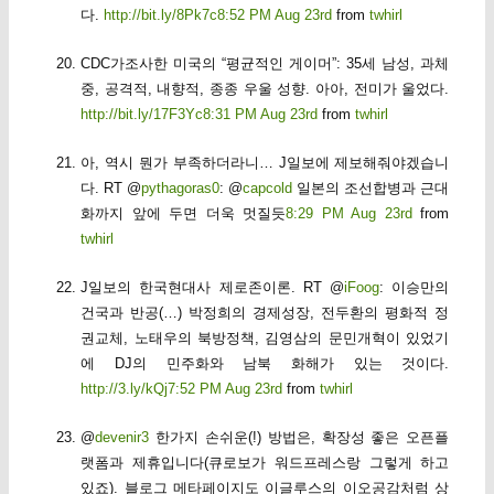
다.
http://bit.ly/8Pk7c
8:52 PM Aug 23rd
from
twhirl
CDC가조사한 미국의 “평균적인 게이머”: 35세 남성, 과체
중, 공격적, 내향적, 종종 우울 성향. 아아, 전미가 울었다.
http://bit.ly/17F3Yc
8:31 PM Aug 23rd
from
twhirl
아, 역시 뭔가 부족하더라니… J일보에 제보해줘야겠습니
다. RT @
pythagoras0
: @
capcold
일본의 조선합병과 근대
화까지 앞에 두면 더욱 멋질듯
8:29 PM Aug 23rd
from
twhirl
J일보의 한국현대사 제로존이론. RT @
iFoog
: 이승만의
건국과 반공(…) 박정희의 경제성장, 전두환의 평화적 정
권교체, 노태우의 북방정책, 김영삼의 문민개혁이 있었기
에 DJ의 민주화와 남북 화해가 있는 것이다.
http://3.ly/kQj
7:52 PM Aug 23rd
from
twhirl
@
devenir3
한가지 손쉬운(!) 방법은, 확장성 좋은 오픈플
랫폼과 제휴입니다(큐로보가 워드프레스랑 그렇게 하고
있죠). 블로그 메타페이지도 이글루스의 이오공감처럼 상