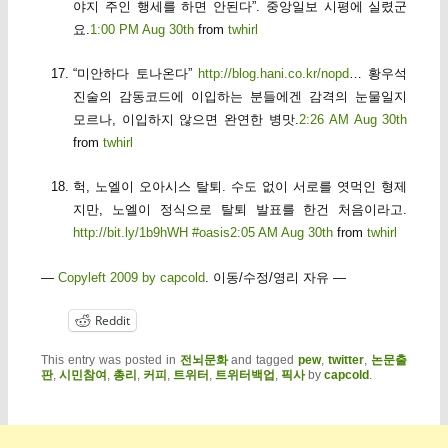
야지 주인 행세를 하면 안된다”. 중앙일보 시평에 실렸군
요.
1:00 PM Aug 30th
from
twhirl
“미안하다 토나온다”
http://blog.hani.co.kr/nopd
… 황우석
진술의 감동코드에 이입하는 분들에겐 감격의 눈물일지
모르나, 이입하지 않으면 완연한 병맛.
2:26 AM Aug 30th
from
twhirl
헉, 노엘이 오아시스 탈퇴. 수도 없이 서로를 엿먹인 형제
지만, 노엘이 정식으로 탈퇴 발표를 한건 처음이라고.
http://bit.ly/1b9hWH
#oasis
2:05 AM Aug 30th
from
twhirl
—
Copyleft 2009 by capcold
. 이동/수정/영리 자유 —
Reddit
This entry was posted in
전뇌문화
and tagged
pew
,
twitter
,
논문출
판
,
시민참여
,
총리
,
커피
,
트위터
,
트위터백업
,
픽사
by
capcold
.