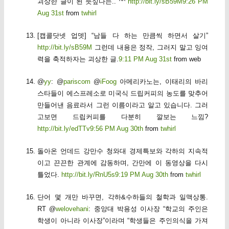
괴상한 글이 된 듯싶다는.. ^^
http://bit.ly/sB59M
9:26 PM
Aug 31st
from
twhirl
[캡콜닷넷 업뎃] “남들 다 하는 만큼씩 하면서 살기”
http://bit.ly/sB59M
그런데 내용은 정작, 그러지 말고 잉여
력을 축적하자는 괴상한 글.
9:11 PM Aug 31st
from web
@
yy
: @
pariscom
@
iFoog
아메리카노는, 이태리의 바리
스타들이 에스프레소로 미국식 드립커피의 농도를 맞추어
만들어낸 음료라서 그런 이름이라고 알고 있습니다. 그러
고보면 드립커피를 다분히 깔보는 느낌?
http://bit.ly/edTTv
9:56 PM Aug 30th
from
twhirl
돌아온 언데드 강만수 청와대 경제특보와 각하의 지속적
이고 끈끈한 관계에 감동하며, 간만에 이 동영상을 다시
틀었다.
http://bit.ly/RnU5s
9:19 PM Aug 30th
from
twhirl
단어 몇 개만 바꾸면, 각하&수하들의 철학과 일맥상통.
RT @
welovehani
: 중앙대 박용성 이사장 “학교의 주인은
학생이 아니라 이사장”이라며 “학생들은 주인의식을 가져