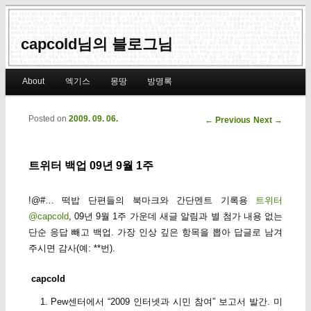
capcold님의 블로그님
Main menu
About
엑기스
몽땅
방명록
Skip to primary content
Skip to secondary content
Posted on
2009. 09. 06.
Post navigation
←
Previous
Next
→
트위터 백업 09년 9월 1주
!@#… 떡밥 단편들의 북마크와 간단멘트 기록용
트위터
@capcold
, 09년 9월 1주 가운데 새글 알림과 별 첨가 내용 없는
단순 응답 빼고 백업. 가장 인상 깊은 항목을 뽑아 답글로 남겨
주시면 감사(예: **번).
capcold
Pew센터에서 “2009 인터넷과 시민 참여” 보고서 발간. 미