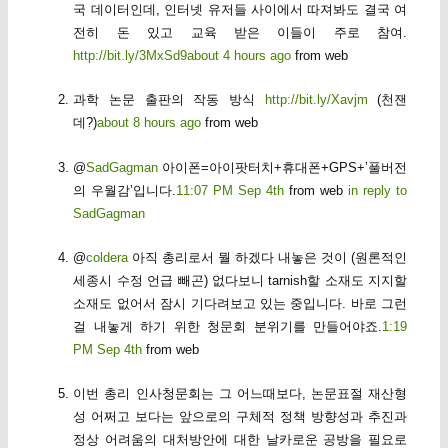
국 데이터인데, 인터넷 유저들 사이에서 따져봐도 결국 여
전히 돈 있고 교육 받은 이들이 주로 참여.
http://bit.ly/3MxSd9
about 4 hours ago
from web
과학 논문 출판의 작동 방식
http://bit.ly/Xavjm
(천잰
데?)
about 8 hours ago
from web
@
SadGagman
아이폰=아이팟터치+휴대폰+GPS+’풀버전
의 우월감’입니다.
11:07 PM Sep 4th
from web
in reply to
SadGagman
@
coldera
아직 총리로서 뭘 하겠다 내놓은 것이 (원론적인
세종시 수정 언급 빼곤) 없다보니 tarnish할 소재도 지지할
소재도 없어서 잠시 기다려보고 있는 중입니다. 바로 그런
걸 내놓게 하기 위한 청문회 분위기를 만들어야죠.
1:19
PM Sep 4th
from web
이번 총리 인사청문회는 그 어느때보다, 논문표절 재산형
성 어쩌고 보다는 앞으로의 구체적 정책 방향성과 추진과
정상 어려움의 대처방안에 대한 날카로운 공방을 필요로