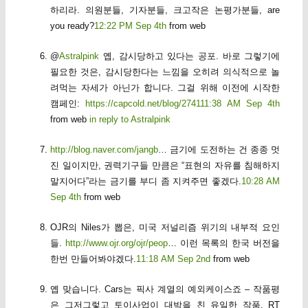
하리라. 의원분들, 기자분들, 크고작은 논평가분들, are
you ready?
12:22 PM Sep 4th
from web
@
Astralpink
옙, 감시당하고 있다는 공포. 바로 그렇기에
필요한 것은, 감시당한다는 느낌을 오히려 의식적으로 놀
려먹는 자세가 아닌가 합니다. 그걸 위해 이전에 시작한
캠페인:
https://capcold.net/blog/2741
11:38 AM Sep 4th
from web
in reply to Astralpink
http://blog.naver.com/jangb
… 금기에 도전하는 건 종종 멋
진 일이지만, 권력기구들 만큼은 “표현의 자유를 침해하지
말지어다”라는 금기를 부디 좀 지켜주면 좋겠다.
10:28 AM
Sep 4th
from web
OJR의 Niles가 뽑은, 미국 저널리즘 위기의 내부적 요인
들.
http://www.ojr.org/ojr/peop
… 이런 목록의 한국 버전을
한번 만들어봐야겠다.
11:18 AM Sep 2nd
from web
옙 맞습니다. Cars는 픽사 계열의 예외케이스죠 – 작품평
은 그저그렇고 토이사업이 대박을 친 유일한 작품. RT