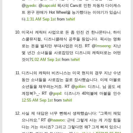
@
gyedo
: @
capcold
픽사의 Cars로 인한 자동차 다이캐스
트 완구 판매가 Hot Wheel을 능가했다는 이야기가 있습니
다.
1:31 AM Sep 1st
from
twhirl
미국서 캐릭터 사업으로 돈 좀 만진 건 한나몬타나, 하이
스쿨뮤지컬, 디즈니클래식 공주들 등입니다. 픽사는 영화
로는 돈을 벌지만 부대사업은 미진. RT @
Imseong
: 지난
몇 년간 소녀들을 사로잡았던 디즈니의 캐릭터로는 어떤
것이?
1:02 AM Sep 1st
from
twhirl
디즈니의 캐릭터 비즈니스는 미국 현지의 경우 지난 수년
동안 소녀들을 사로잡는 걸로 장사했습니다. 이제 마블로
소년들을 채우려는거죠. RT @
golbin
: 디즈니, 님 꿈도 세
계정복?-_- RT @
gopd
: 디즈니가 40억불에 마블을 인수
12:55 AM Sep 1st
from
twhirl
사실 제 대답은 너무 뻔해서 생략했습니다: “그쪽이 재밌
으니까요.” RT @
haawoo
: 근데 그렇게 사는 게 가장 힘들
다는 거는 아시죠? 그리고 그렇다면 왜? 그게 빠져 있으니