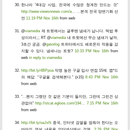
한나라 “4대강 사업, 전국에 수많은 청계천 만드는 것”
http://www.viewsnnews.com/a
… …본격 전국 양변기화 선
언
11:19 PM Nov 16th
from web
@
viamedia
제 트윗에서는 글루텐 냄새가 납니다. 떡밥 투
성이라서;;; RT @
viamedia
내 트윗에선 무슨 냄새가 날까,
3초간 궁금. @
gatorlog
트위터에서도 페로몬의 작용을 감
지할 수 있다. 냄새나는 트윗?
10:33 PM Nov 16th
from
web
in reply to viamedia
http://bit.ly/4BPpoa
악명 높은 구글 입사 면접 15제. 캡*드
의 해답: “구글을 검색해본다.” (x15)
8:43 PM Nov 16th
from web
“…왠지 그랬던 것 같은 기분이 들지만, 그런데 그런건 상
관없어”
http://stcat.egloos.com/194
…
7:15 PM Nov 16th
from web
http://bit.ly/oaJsN
중국, 인터넷 검열을 멈춰야 한다는 오
바마의 연설 내용을 인터넷상에서 검열.
3:29 PM Nov