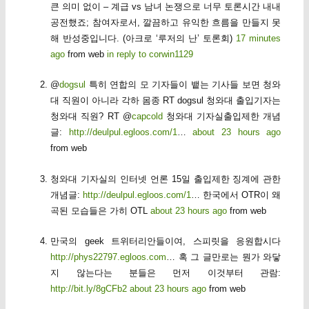
큰 의미 없이 – 계급 vs 남녀 논쟁으로 너무 토론시간 내내
공전했죠; 참여자로서, 깔끔하고 유익한 흐름을 만들지 못
해 반성중입니다. (아크로 ‘루저의 난’ 토론회)
17 minutes
ago
from web
in reply to corwin1129
@
dogsul
특히 연합의 모 기자들이 뱉는 기사들 보면 청와
대 직원이 아니라 각하 몸종 RT dogsul 청와대 출입기자는
청와대 직원? RT @
capcold
청와대 기자실출입제한 개념
글:
http://deulpul.egloos.com/1
…
about 23 hours ago
from web
청와대 기자실의 인터넷 언론 15일 출입제한 징계에 관한
개념글:
http://deulpul.egloos.com/1
… 한국에서 OTR이 왜
곡된 모습들은 가히 OTL
about 23 hours ago
from web
만국의 geek 트위터리안들이여, 스피릿을 응원합시다
http://phys22797.egloos.com
… 혹 그 글만로는 뭔가 와닿
지 않는다는 분들은 먼저 이것부터 관람:
http://bit.ly/8gCFb2
about 23 hours ago
from web