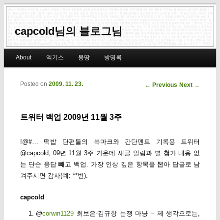
capcold님의 블로그님
Main menu
About
엑기스
몽땅
방명록
Skip to primary content
Skip to secondary content
Posted on
2009. 11. 23.
Post navigation
←
Previous
Next
→
트위터 백업 2009년 11월 3주
!@#… 떡밥 단편들의 북마크와 간단멘트 기록용 트위터
@capcold, 09년 11월 3주 가운데 새글 알림과 별 첨가 내용 없
는 단순 응답 빼고 백업. 가장 인상 깊은 항목을 뽑아 답글로 남
겨주시면 감사(예: **번).
capcold
@
corwin1129
최보은-김규항 논쟁 마냥 – 제 생각으로는,