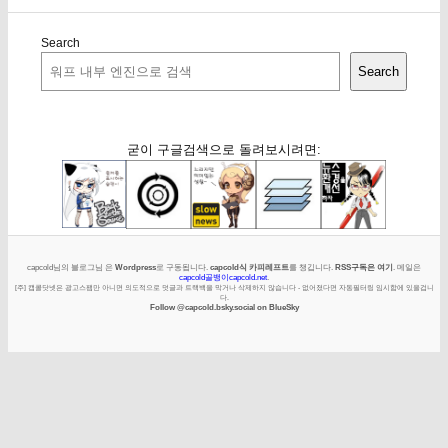
Search
Search
굳이 구글검색으로 돌려보시려면:
capcold님의 블로그님 은
Wordpress
로 구동됩니다.
capcold식 카피레프트
를 챙깁니다.
RSS구독은 여기
. 메일은
capcold골뱅이capcold.net
.
[주] 캡콜닷넷은 광고스팸만 아니면 의도적으로 덧글과 트랙백을 막거나 삭제하지 않습니다 - 없어졌다면 자동필터링 임시함에 있을겁니
다.
Follow @capcold.bsky.social on BlueSky