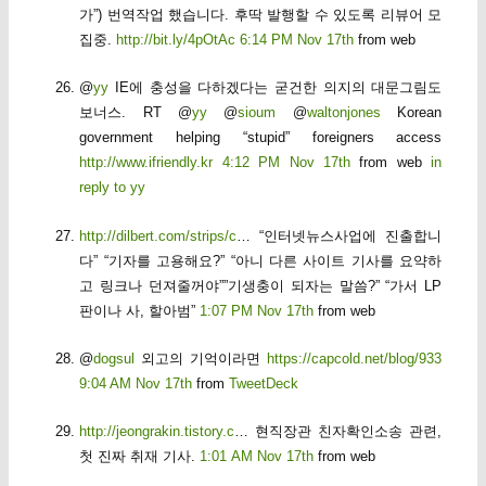
가”) 번역작업 했습니다. 후딱 발행할 수 있도록 리뷰어 모
집중.
http://bit.ly/4pOtAc
6:14 PM Nov 17th
from web
@
yy
IE에 충성을 다하겠다는 굳건한 의지의 대문그림도
보너스. RT @
yy
@
sioum
@
waltonjones
Korean
government helping “stupid” foreigners access
http://www.ifriendly.kr
4:12 PM Nov 17th
from web
in
reply to yy
http://dilbert.com/strips/c
… “인터넷뉴스사업에 진출합니
다” “기자를 고용해요?” “아니 다른 사이트 기사를 요약하
고 링크나 던져줄꺼야””기생충이 되자는 말씀?” “가서 LP
판이나 사, 할아범”
1:07 PM Nov 17th
from web
@
dogsul
외고의 기억이라면
https://capcold.net/blog/933
9:04 AM Nov 17th
from
TweetDeck
http://jeongrakin.tistory.c
… 현직장관 친자확인소송 관련,
첫 진짜 취재 기사.
1:01 AM Nov 17th
from web