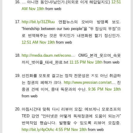
… 아니면 동인녀/남인가.(의외로 이게 해답일지도)
12:51
AM Nov 19th
from web
http://bit.ly/31ZRuu
연합뉴스의 오바마 방명록 보도.
“friendship between our two people”을 “두 정상의 우정”으
로 번역해주는 것은 무지인가 내면화된 핥기 정신인가.
12:51 AM Nov 19th
from web
http://media.daum.net/econo
… OMG_본격_웃으며_속옷
까지_벗어줄_태세_완료.txt
11:15 PM Nov 18th
from web
선진화를 모토로 걸고는 정작 전문성은 ㅈ도 아닌 취급하
는 정권의 폐해가 크다.
http://www.pressian.com/art
… 진
중권 건에 이어, 중대 독문과의 수난.
9:36 PM Nov 18th
from web
아침시간대 맞춰 다시 리뷰어 모집: 에브게니 모로조프의
TED 강연 “인터넷은 어떻게 독재정권에 도움이 되는가”
번역작업 했습니다. 발행할 수 있도록 리뷰어 모집중.
http://bit.ly/4pOtAc
4:55 PM Nov 18th
from web