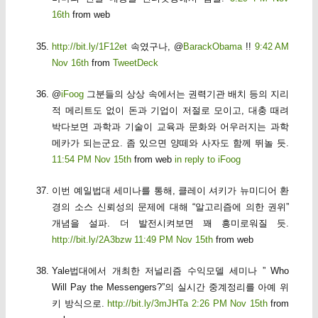
16th
from web
http://bit.ly/1F12et
속였구나, @
BarackObama
!!
9:42 AM
Nov 16th
from
TweetDeck
@
iFoog
그분들의 상상 속에서는 권력기관 배치 등의 지리
적 메리트도 없이 돈과 기업이 저절로 모이고, 대충 때려
박다보면 과학과 기술이 교육과 문화와 어우러지는 과학
메카가 되는군요. 좀 있으면 양떼와 사자도 함께 뛰놀 듯.
11:54 PM Nov 15th
from web
in reply to iFoog
이번 예일법대 세미나를 통해, 클레이 셔키가 뉴미디어 환
경의 소스 신뢰성의 문제에 대해 “알고리즘에 의한 권위”
개념을 설파. 더 발전시켜보면 꽤 흥미로워질 듯.
http://bit.ly/2A3bzw
11:49 PM Nov 15th
from web
Yale법대에서 개최한 저널리즘 수익모델 세미나 ” Who
Will Pay the Messengers?”의 실시간 중계정리를 아예 위
키 방식으로.
http://bit.ly/3mJHTa
2:26 PM Nov 15th
from