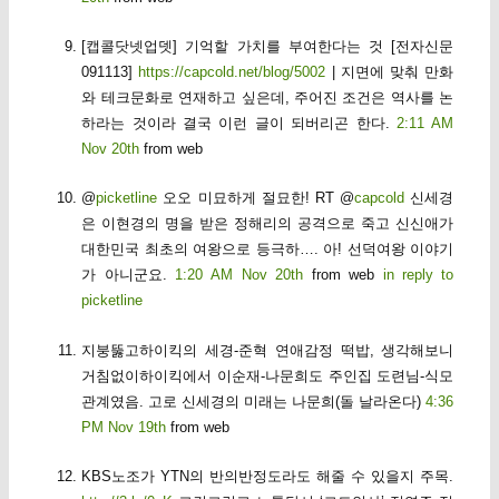
[캡콜닷넷업뎃] 기억할 가치를 부여한다는 것 [전자신문
091113]
https://capcold.net/blog/5002
| 지면에 맞춰 만화
와 테크문화로 연재하고 싶은데, 주어진 조건은 역사를 논
하라는 것이라 결국 이런 글이 되버리곤 한다.
2:11 AM
Nov 20th
from web
@
picketline
오오 미묘하게 절묘한! RT @
capcold
신세경
은 이현경의 명을 받은 정해리의 공격으로 죽고 신신애가
대한민국 최초의 여왕으로 등극하…. 아! 선덕여왕 이야기
가 아니군요.
1:20 AM Nov 20th
from web
in reply to
picketline
지붕뚫고하이킥의 세경-준혁 연애감정 떡밥, 생각해보니
거침없이하이킥에서 이순재-나문희도 주인집 도련님-식모
관계였음. 고로 신세경의 미래는 나문희(돌 날라온다)
4:36
PM Nov 19th
from web
KBS노조가 YTN의 반의반정도라도 해줄 수 있을지 주목.