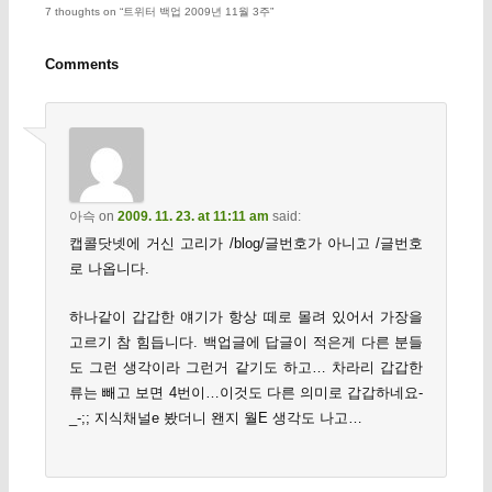
7 thoughts on “
트위터 백업 2009년 11월 3주
”
Comments
아슥
on
2009. 11. 23. at 11:11 am
said:
캡콜닷넷에 거신 고리가 /blog/글번호가 아니고 /글번호
로 나옵니다.
하나같이 갑갑한 얘기가 항상 떼로 몰려 있어서 가장을
고르기 참 힘듭니다. 백업글에 답글이 적은게 다른 분들
도 그런 생각이라 그런거 같기도 하고… 차라리 갑갑한
류는 빼고 보면 4번이…이것도 다른 의미로 갑갑하네요-
_-;; 지식채널e 봤더니 왠지 월E 생각도 나고…