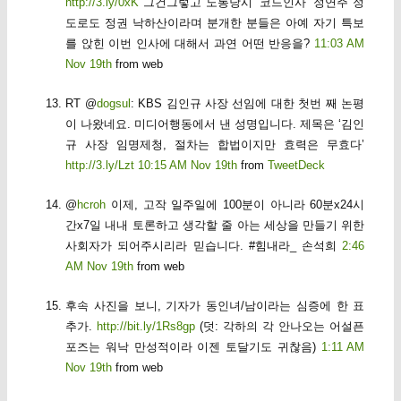
http://3.ly/0xK
그건그렇고 노통당시 ‘코드인사’ 정연주 정
도로도 정권 낙하산이라며 분개한 분들은 아예 자기 특보
를 앉힌 이번 인사에 대해서 과연 어떤 반응을?
11:03 AM
Nov 19th
from web
RT @
dogsul
: KBS 김인규 사장 선임에 대한 첫번 째 논평
이 나왔네요. 미디어행동에서 낸 성명입니다. 제목은 ‘김인
규 사장 임명제청, 절차는 합법이지만 효력은 무효다’
http://3.ly/Lzt
10:15 AM Nov 19th
from
TweetDeck
@
hcroh
이제, 고작 일주일에 100분이 아니라 60분x24시
간x7일 내내 토론하고 생각할 줄 아는 세상을 만들기 위한
사회자가 되어주시리라 믿습니다. #힘내라_ 손석희
2:46
AM Nov 19th
from web
후속 사진을 보니, 기자가 동인녀/남이라는 심증에 한 표
추가.
http://bit.ly/1Rs8gp
(덧: 각하의 각 안나오는 어설픈
포즈는 워낙 만성적이라 이젠 토달기도 귀찮음)
1:11 AM
Nov 19th
from web