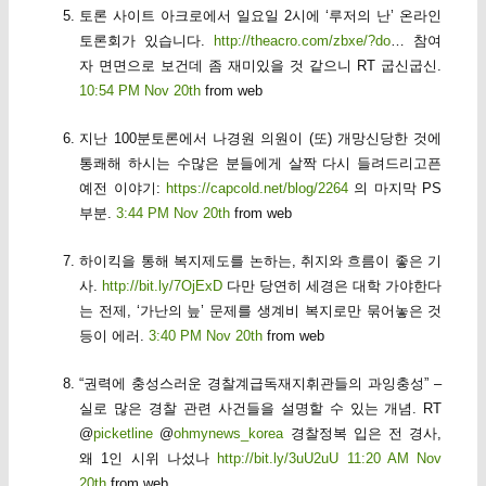
토론 사이트 아크로에서 일요일 2시에 ‘루저의 난’ 온라인
토론회가 있습니다.
http://theacro.com/zbxe/?do
… 참여
자 면면으로 보건데 좀 재미있을 것 같으니 RT 굽신굽신.
10:54 PM Nov 20th
from web
지난 100분토론에서 나경원 의원이 (또) 개망신당한 것에
통쾌해 하시는 수많은 분들에게 살짝 다시 들려드리고픈
예전 이야기:
https://capcold.net/blog/2264
의 마지막 PS
부분.
3:44 PM Nov 20th
from web
하이킥을 통해 복지제도를 논하는, 취지와 흐름이 좋은 기
사.
http://bit.ly/7OjExD
다만 당연히 세경은 대학 가야한다
는 전제, ‘가난의 늪’ 문제를 생계비 복지로만 묶어놓은 것
등이 에러.
3:40 PM Nov 20th
from web
“권력에 충성스러운 경찰계급독재지휘관들의 과잉충성” –
실로 많은 경찰 관련 사건들을 설명할 수 있는 개념. RT
@
picketline
@
ohmynews_korea
경찰정복 입은 전 경사,
왜 1인 시위 나섰나
http://bit.ly/3uU2uU
11:20 AM Nov
20th
from web