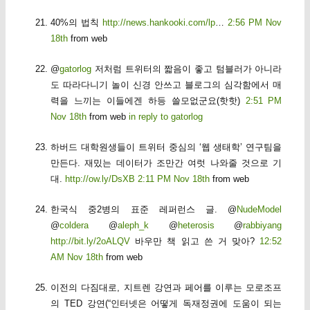
40%의 법칙
http://news.hankooki.com/lp
…
2:56 PM Nov
18th
from web
@
gatorlog
저처럼 트위터의 짧음이 좋고 텀블러가 아니라
도 따라다니기 놀이 신경 안쓰고 블로그의 심각함에서 매
력을 느끼는 이들에겐 하등 쓸모없군요(핫핫)
2:51 PM
Nov 18th
from web
in reply to gatorlog
하버드 대학원생들이 트위터 중심의 ‘웹 생태학’ 연구팀을
만든다. 재밌는 데이터가 조만간 여럿 나와줄 것으로 기
대.
http://ow.ly/DsXB
2:11 PM Nov 18th
from web
한국식 중2병의 표준 레퍼런스 글. @
NudeModel
@
coldera
@
aleph_k
@
heterosis
@
rabbiyang
http://bit.ly/2oALQV
바우만 책 읽고 쓴 거 맞아?
12:52
AM Nov 18th
from web
이전의 다짐대로, 지트렌 강연과 페어를 이루는 모로조프
의 TED 강연(“인터넷은 어떻게 독재정권에 도움이 되는