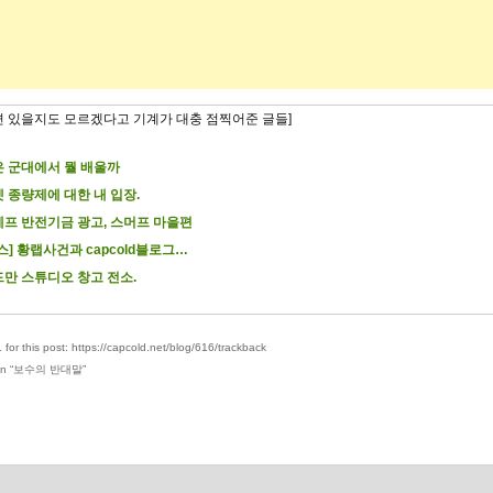
련 있을지도 모르겠다고 기계가 대충 점찍어준 글들]
 군대에서 뭘 배울까
 종량제에 대한 내 입장.
프 반전기금 광고, 스머프 마을편
스] 황랩사건과 capcold블로그…
만 스튜디오 창고 전소.
for this post: https://capcold.net/blog/616/trackback
n “
보수의 반대말
”