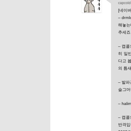
capcold
[네이버
– dr
해놓는데
추세죠. 
– 캡콜
히 일반
다고 봅
의 틈새
– 발파
슬그머니 
– hal
– 캡콜
반격입