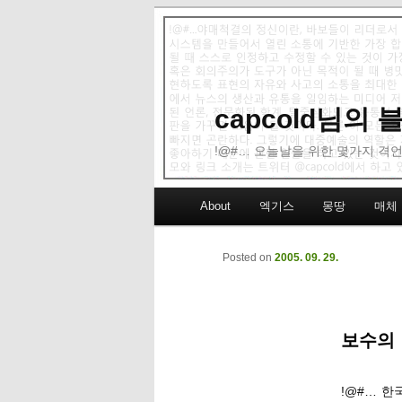
capcold님의
!@#… 오늘날을 위한 몇가지 격언
Main menu
About
엑기스
몽땅
매체
Skip to primary content
Skip to secondary content
Posted on
2005. 09. 29.
보수의
!@#… 한