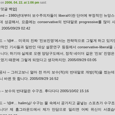
on
2006. 04. 22. at 1:06 pm
said:
덧글 백업]
mlord – 1980년대부터 보수주의자들이 liberal이란 단어에 부정적인 뉴앙
 성공해서, 요즘에는 conservative의 반대말로 progressive를 많이
2005/09/29 02:42
드 – !@#… 미국의 진짜 ‘진보진영’에서는 전략적으로 그렇게 하고 있지
적인 기사들과 일반인 대상 설문연구 등등에서 conservative-liberal을
니다; 하기야 실제로 오랜 양당구도에서, 정작 네이더 같은 ‘진보’ 진영
였기 때문에 그렇게 되었다고 생각하지만. 2005/09/29 03:05
공사 – 그러고보니 얼마 전 까지 보수(적)의 반대말로 개방(적)을 썼는
바뀐 듯 합니다. 2005/09/29 16:52
im – 보수의 반대말은 수구죠. 후다다다 2005/10/02 15:16
드 – !@#… halim님/ 수구는 물 속에서 공가지고 골넣는 스포츠가 수구죠.
니다! 제 홈그라운드에서 제가 만담으로 밀리면 어찌 위신이 서겠습니