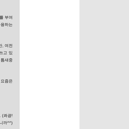
스를 부여
 사용하는
만, 여전
 쓰고 있
은 틈새중
데 요즘은
 (콰광!
까^^)