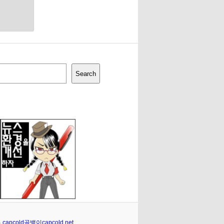
Search
은
capcold골뱅이capcold.net
.