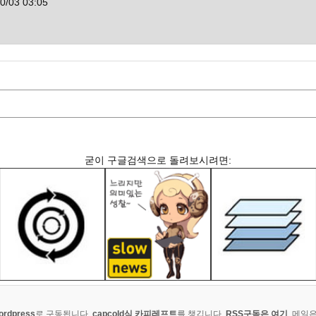
0/03 03:05
굳이 구글검색으로 돌려보시려면:
ordpress
로 구동됩니다.
capcold식 카피레프트
를 챙깁니다.
RSS구독은 여기
. 메일