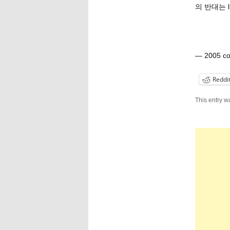
의 반대는 l
— 2005 c
Reddi
This entry w