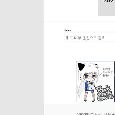
2005/1
Search
capcold님의 블로그님 은
W