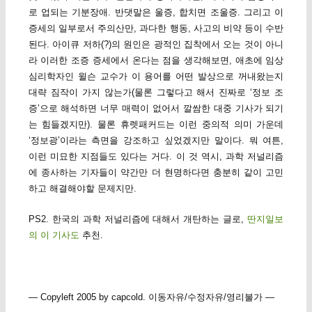
로 업되는 기분장애. 반댓말은 울증, 합치면 조울증. 그리고 이
증세의 일부로서 주의산만, 과다한 행동, 사고의 비약 등이 수반
된다. 아이큐 저하(?)의 원인은 광적인 집착에서 오는 것이 아니
라 이러한 조증 증세에서 온다는 점을 생각해보면, 애초에 임상
심리학자인 윌슨 교수가 이 용어를 어떤 발상으로 꺼내왔는지
대략 짐작이 가지 않는가(물론 그렇다고 해서 진짜로 ‘정보 조
증’으로 해석하면 너무 매력이 없어서 깔쌈한 대중 기사가 되기
는 힘들겠지만). 물론 휴렛패커드는 이런 중의적 의미 가운데
‘정보광’이라는 측면을 강조하고 싶었겠지만 말이다. 뭐 여튼,
이런 미묘한 지점들도 있다는 거다. 이 것 역시, 과학 저널리즘
에 종사하는 기자들이 약간만 더 현명하다면 충분히 같이 고민
하고 해결해야할 문제지만.
PS2. 한국의 과학 저널리즘에 대해서 개탄하는 글로,
딴지일보
의 이 기사도
추천.
— Copyleft 2005 by capcold. 이동자유/수정자유/영리불가 —