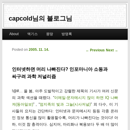
capcold님의 블로그님
Main menu
About
엑기스
몽땅
방명록
Skip to primary content
Skip to secondary content
Posted on
2005. 11. 14.
Post navigation
←
Previous
Next
→
인터넷하면 머리 나빠진다? 인포마니아 소동과
싸구려 과학 저널리즘
!@#… 올 봄, 아주 도발적이고 강렬한 제목의 기사가 여러 신문
의 과학 섹션을 때렸다. “
이메일-문자메시지 많이 하면 IQ 나빠
져(동아일보)
” , “
엄지족의 빛과 그늘(시사저널)
” 외 다수, 이 기
사들의 요지는 간단하다: 인터넷과 문자메시지 등등 각종 온라
인 정보 통신을 많이 활용할수록, 머리가 나빠진다는 것이다! 아
하, 이것 참 충격이다. 심지어, 마리화나 복용보다 두 배 더 많이