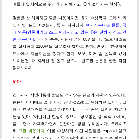
매몰돼 일시적으로 주의가 산만해지고 IQ가 떨어지는 현상”).
결론은 참 해피하고 좋은 내용이지만, 뭔가 수상쩍다. 그래서 과
연 어떤 ‘실험’이었는지, 좀 더 뒤져봤다.
여기서부터는 물론, 국
내 언론(언론이라고 쓰고 찌라시라고 읽는다)은 전혀 신경도 안
쓴 부분이다
. 내역인 즉슨, 지원자 성인 80명을 대상으로 테스트
를 실시하고 1100명을 설문조사 했다고 한다. 연구는 휴렛패커
드사에서 자금지원을 했다고 한다. 오오, 이거 좀 설득력 있어
보이는걸. 더 자세한 걸 알고 싶으니, 발표된 논문을 한번 직접
읽어봐야지.
없다
.
결과까지 저널리즘에 발표된 적지않은 규모의 과학적 연구인데,
논문이 어디에도 없다. 이것 참 좌절스럽고 수상쩍은 일이다. 그
래서 휴렛패커드 쪽으로 가봤더니, 논문은 커녕 브리핑 자료만
달랑 있다. “이런이런 현상이 있으니, 정보통신 좀 작작 하세요,
좀 쉬면서 자제해가면서 인간다운 생활 누려봅시다, 오케이?”
뭐
그런 내용이다
. 이를 수상하게 여긴 사람들은 capcold 말고
도 당연히 많이 있었고, 그 중 하나인 마크 리버만이라는 블로거