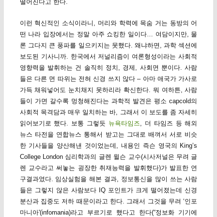
떨어진다고 한다.
이런 혁신적인 소식이라니, 머리와 학력에 목숨 거는 동방의 어
떤 나라 입장에서는 정말 아주 쇼킹한 일이다… 여담이지만, 물
론 그다지 큰 풍파를 일으키지는 못했다. 왜냐하면, 과학 섹션에
보도된 기사니까. 한국에서 저널리즘이 여론형성이라는 사회적
영향력을 발휘하는 건 솔직히 정치, 경제, 사회면 뿐이다. 사람
들은 다른 면 따위는 전혀 신경 쓰지 않다 – 아마 애국가 가사로
가득 채워넣어도 눈치채지 못하리라 확신한다. 뭐 여하튼, 사람
들이 가면 갈수록 멍청해진다는 과학적 발견은 평소 capcold의
사회적 목격담과 매우 일치하는 바, 그래서 이 보도를 좀 자세히
읽어보기로 했다. 보통 그렇듯
뉴욕타임즈
, 더 타임즈 등 해외
뉴스 타전을 연합뉴스 통해서 받고는 그대로 배껴서 서로 비슷
한 기사들을 양산해낸 것이었는데, 내용인 즉슨 영국의 King’s
College London 심리학과의 글렌 윌슨 교수(시사저널은 무려 글
렌 교수라고 써놓는 굉장한 취재능력을 발휘했다)가 발표한 연
구결과였다. 임상실험을 해본 결과, 정보통신을 많이 쓰는 사람
들은 그렇지 않은 사람보다 IQ 포인트가 크게 떨어졌는데 신경
분산과 집중도 저하 때문이라고 한다. 그래서 그것을 무려 ‘인포
마니아'(infomania)라고 부르기로 했다고 한다(“정보화 기기에