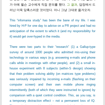
가 아예 윌슨 교수에게 직접 문의를 했다.
그 결과
, 답장에서 드
러난 더욱 당혹스러운 것이었다. 아니 그냥 그대로 옮겨오자.
This “infomania study” has been the bane of my life. I was
hired by H-P for one day to advise on a PR project and had no
anticipation of the extent to which it (and my responsibility for
it) would get over-hyped in the media.
There were two parts to their “research” (1) a Gallup-type
survey of around 1000 people who admitted mis-using their
technology in various ways (e.g. answering e-mails and phone
calls while in meetings with other people), and (2) a small in-
house experiment with 8 subjects (within-S design) showing
that their problem solving ability (on matrices type problems)
was seriously impaired by incoming e-mails (flashing on their
computer screen) and their own mobile phone ringing
intermittently (both of which they were instructed to ignore) by
comparison with a quiet control condition. This, as you say, is
a temporary distraction effect – not a permanent loss of IQ.