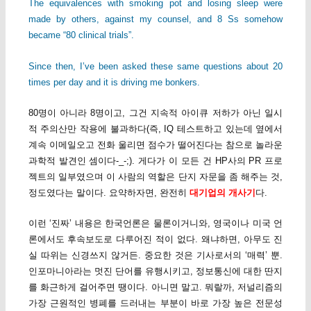
The equivalences with smoking pot and losing sleep were
made by others, against my counsel, and 8 Ss somehow
became “80 clinical trials”.
Since then, I’ve been asked these same questions about 20
times per day and it is driving me bonkers.
80명이 아니라 8명이고, 그건 지속적 아이큐 저하가 아닌 일시
적 주의산만 작용에 불과하다(즉, IQ 테스트하고 있는데 옆에서
계속 이메일오고 전화 울리면 점수가 떨어진다는 참으로 놀라운
과학적 발견인 셈이다-_-;). 게다가 이 모든 건 HP사의 PR 프로
젝트의 일부였으며 이 사람의 역할은 단지 자문을 좀 해주는 것,
정도였다는 말이다. 요약하자면, 완전히
대기업의 개사기
다.
이런 ‘진짜’ 내용은 한국언론은 물론이거니와, 영국이나 미국 언
론에서도 후속보도로 다루어진 적이 없다. 왜냐하면, 아무도 진
실 따위는 신경쓰지 않거든. 중요한 것은 기사로서의 ‘매력’ 뿐.
인포마니아라는 멋진 단어를 유행시키고, 정보통신에 대한 딴지
를 화근하게 걸어주면 땡이다. 아니면 말고. 뭐랄까, 저널리즘의
가장 근원적인 병폐를 드러내는 부분이 바로 가장 높은 전문성