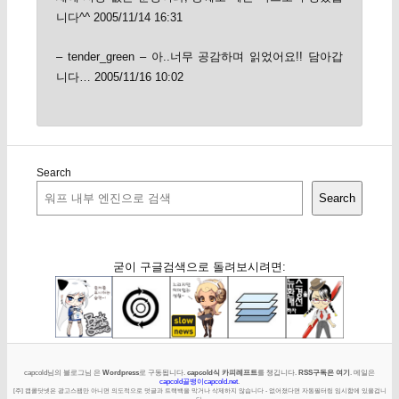
니다^^ 2005/11/14 16:31
– tender_green – 아..너무 공감하며 읽었어요!! 담아갑
니다… 2005/11/16 10:02
Search
Search
굳이 구글검색으로 돌려보시려면:
capcold님의 블로그님 은
Wordpress
로 구동됩니다.
capcold식 카피레프트
를 챙깁니다.
RSS구독은 여기
. 메일은
capcold골뱅이capcold.net
.
[주] 캡콜닷넷은 광고스팸만 아니면 의도적으로 덧글과 트랙백을 막거나 삭제하지 않습니다 - 없어졌다면 자동필터링 임시함에 있을겁니