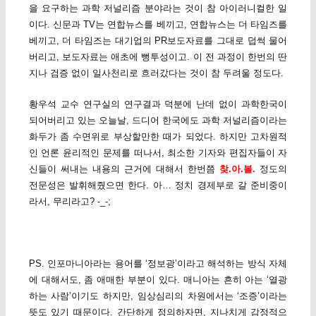
을 요구하는 과학 저널리즘 분야라는 것이 참 아이러니컬한 일
이다. 신문과 TV는 연합뉴스를 베끼고, 연합뉴스는 더 타임즈를
베끼고, 더 타임즈는 대기업의 PR보도자료를 그대로 덥썩 물어
버리고, 보도자료는 애초에 뻥투성이고. 이 전 과정이 한번의 딴
지나 검증 없이 일사천리로 흐러갔다는 것이 참 두려울 정도다.
황우석 교수 연구실의 연구결과 덕분에 난데 없이 과학한국이
되어버리고 있는 오늘날, 드디어 한국에도 과학 저널리즘이라는
화두가 좀 수면위로 부상할만한 때가 되었다. 하지만 고차원적
인 언론 윤리적인 문제를 떠나서, 최소한 기자와 편집자들이 자
신들이 써내는 내용의 근거에 대해서 한번쯤
찾.아.볼.
정도의
전문성은 발휘해줬으면 한다. 아… 정치 경제부로 갈 준비중이
라서, 무리라고? -_-;
PS. 인포마니아라는 용어를 ‘정보광’이라고 해석하는 방식 자체
에 대해서도, 좀 애매한 부분이 있다. 매니아는 흔히 아는 ‘열광
하는 사람’이기도 하지만, 임상심리의 차원에서는 ‘조증’이라는
뜻도 있기 때문이다. 간단하게 정의하자면, 지나치게 감정적으