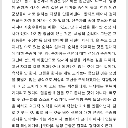
단순히 불교 경전이나 위인전 읽기와는 접근법이 다르다. 생명
의 순환과 역사의 순리 같은 큰 테마를 중심에 놓고, 여러 인간
군상들이 서로 얽히는 과정을 만들어낸다. 왕자로 태어나 점차
깨달은 자가 되어가는 이가 있으며, 신분차별 속에 분노와 한을
지니며 좌충우돌하는 이들이 있고, 땅과 사람을 둘러싼 전쟁 서
사가 있다. 하지만 중심에 있는 것은, 세상의 순리다. 고난은 고
행승들이 주장하듯 달게 받아야 할 시련이 아니라, 올 수도 있고
지나갈 수도 있는 순리의 일부다. 순리를 이해하는 것은 절대자
에 대한 복종이 아니라, 순환하는 생명에 대한 경외와 존중이다.
고난에 분노와 싸움만으로 맞서며 살생을 키우는 길을 피하되,
고난 자체를 결코 미화하거나 외면하지 않는 것이 그런 길이다.
육식을 안 한다, 고행을 한다는 개별 교리보다 중요한 것은 생명
을 짖밟지 않는 방식으로 세상의 고난을 구제하겠다는 지향점이
다. 지금 노예가 되어 고난 받는 백성들에게, 내세에는 행복이
기다리고 있다며 달콤한 위안을 주고 끝나는 것이 아니다. 폭주
할 수 있는 화를 스스로 다스리며, 무력저항 속에 몰살당하는 길
을 피하고 외교적 노력을 다하며 적합한 기회를 만들어낸다. 칼
로 겨루는 것, 말로 적는 것을 넘어 생명에 대한 근원적 존중의
경지를 인식해나가는 과정이다. 초월자의 교리가 아니라 인본주
의적 해설이기에, [붓다]의 생명 존중은 걸작의 경지에 이른다.