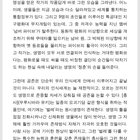
명성을 얻은 작가의 작품답게 바로 그런 모습을 그려낸다. 어느
미래, 생물들은 지금 모습과 다소 달라져있고 세계를 통치하는
통합정부가 있다. 그리고 9명의 초인들로 이루어진 특공대인 지
구평화대 무지개팀이 있는데, 그 중 저격수 능력을 지닌 멤버
‘넘버 파이브’가 탈주한다. 동화적 평화의 이상향으로 세상을 개
조하기 위해 쿠데타를 일으키는 넘버 원, 그 박제된 이상향에 저
항하며 옛 동료들을 물리치는 파이브의 활극이 이어진다. 그리
고 작가는, 생명이 모두 서로 연결되어 인식하는 거대한 평화보
다는, 평화로울 때도 싸울 때도 비정한 결단의 순간들이 닥치기
도 하는 현실 속에 내달리는 생명의 ‘청춘’의 손을 들어준다.
그런데 공존은 단순히 우리 인식세계 안에서 이루어지고 끝날
것이 아니다. 우리의 인식세계는 늘 제한적이고, 모르는 것까지
도 생명으로 존중할 자세가 갖춰질 때 공존을 논할 수 있다. [충
사](우루시바라 유키)는 일종의 요괴기담 같은 형식을 취하는 작
품인데, 여기에는 ‘벌레’라는 원시생명이 존재한다. 생명의 틀을
점점 진화시켜나간 신체화된 생물에서 많이 벗어난, 생명 그 자
체에 훨씬 가까우며 존재방식 자체가 지극히 모호한 것들이다.
사람 사는 곳에 기이한 현상이 벌어지고, 그런 ‘벌레’를 다룰 수
있는 특수한 능력과 훈련을 갖춘 존재들인 충사들이 그런 현상