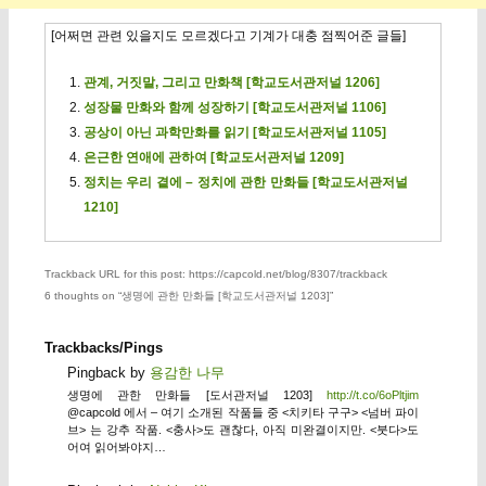
[어쩌면 관련 있을지도 모르겠다고 기계가 대충 점찍어준 글들]
관계, 거짓말, 그리고 만화책 [학교도서관저널 1206]
성장물 만화와 함께 성장하기 [학교도서관저널 1106]
공상이 아닌 과학만화를 읽기 [학교도서관저널 1105]
은근한 연애에 관하여 [학교도서관저널 1209]
정치는 우리 곁에 – 정치에 관한 만화들 [학교도서관저널
1210]
Trackback URL for this post: https://capcold.net/blog/8307/trackback
6 thoughts on “
생명에 관한 만화들 [학교도서관저널 1203]
”
Trackbacks/Pings
Pingback by
용감한 나무
생명에 관한 만화들 [도서관저널 1203]
http://t.co/6oPltjim
@capcold 에서 – 여기 소개된 작품들 중 <치키타 구구> <넘버 파이
브> 는 강추 작품. <충사>도 괜찮다, 아직 미완결이지만. <붓다>도
어여 읽어봐야지…