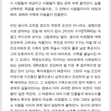
시 사람들의 세상이고 사람들이 맺는 관계 속에 움직인다. 삶을
선택하든 죽음을 받아들이든, 그 안에서 사람들끼리의 애정과
배려, 화해와 이해로 마음들이 연결된다.
비단 생사의 교차점 정도의 격정적 순간이 아니라도, 생명이란
서로 관여하는 것일 때 의미가 있다. [치키타 구구](TONO)는 귀
엽고 부드러워 보이는 그림체와는 달리, 생사의 비정함에 대해
건조하게 그려내는 작품이다. 주인공 치키타 구구는 어릴 때 식
인요괴에게 온 가족이 당한 주술사 가문의 홀로 남은 후손이다.
그의 보호자이자 친구는 라 라므 데라르로, 가족을 몰살시킨 바
로 그 요괴다. 액면상으로는 치키타는 데라르에게 사육당하고
있는 상태인데, 100년동안 건강하게 잘 키운 후 잡아먹으면 엄
청난 맛이 난다는 특이체질이기 때문이다. 그런데 사실 인간의
자연수명 기간동안 물적으로나 심적으로나 건강하게 살 수 있도
록 배려하는 것이고, 그 과정에서 가족으로서의 정이 싹튼다. 서
로에게 길들여진다는 점에서 마치 과격한 판타지 버전의 ‘어린
왕자’ 같은 격인데, 그 와중에서 여러 다른 인물들과 에피소드를
통해서 복수와 원한의 악순환, 비정함과 그 안에 그래도 살아있
는 사람들 사이의 애착 등이 담담하게 펼쳐진다. 포식의 관계지
만 진심으로 배려하는 것과, 대등하게 서로를 미워하고 죽이는