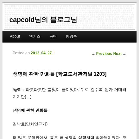
capcold님의 블로그님
Main menu
About
엑기스
몽땅
방명록
Skip to primary content
Skip to secondary content
Posted on
2012. 04. 27.
Post navigation
←
Previous
Next
→
생명에 관한 만화들 [학교도서관저널 1203]
!@#… 파릇파릇한 봄맞이 글이었다. 뒤로 갈수록 뭔가 거대해
지지만(…)
생명에 관한 만화들
김낙호(만화연구가)
꽤 많은 문화권에서, 봄은 곧 생명의 상징처럼 받아들여졌다. 모