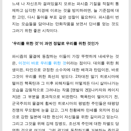
느새 나 자신조차 걸려있을지 모르는 파시즘 기질을 적절히 통
제하고 심각한 지경에 이르는 것을 방지하려면, 늘 기준점에 대
한 고민, 다시 돌아올 부표 같은 성찰이 필요하다. 파시즘이 번
지는 모습들을 담아내는 만화작품을 보면서 단서를 얻는 것도
그러기 위한 좋은 시작이다.
‘우리를 위한 것’이 과연 정말로 우리를 위한 것인가
파시즘의 물결에 동참하는 이들이 가장 뚜렷하게 내세우는 것
은,
이것이 바로 우리를 위한 것
이라는 점이다. 대의를 위한 희
생이든, 타인으로 규정한 소수자에 대한 배격과 탄압이든, 바로
그것이 우리를 위한 최선의 방도다. 2차대전 말기 히로시마에
떨어진 핵폭탄과 그 이후 피해자들이 어떻게든 다시 살아나가는
모습을 감동적으로 그려내는 작품 [맨발의 겐](나카자와 케이지
저)은 그 부분을 효과적으로 비판한다. 핵폭탄이 떨어지기 전,
군국주의의 물결에 휩싸인 히로시마의 평범한 주민들은 태평양
전쟁의 무모함에 눈을 감고, 그저 천황폐하 만세를 외치며 진심
으로 강한 일본에 대한 헌신이 자신들을 위한 길이라고 믿는다.
그리고 그것을 위해 강제 징병도, 조선계 주민에 대한 차별도 당
연한 것으로 여기며, 그런 광기에 동참하기를 거부하는 주인공