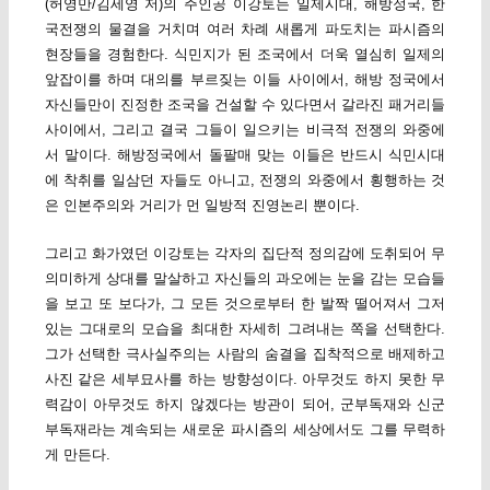
(허영만/김세영 저)의 주인공 이강토는 일제시대, 해방정국, 한
국전쟁의 물결을 거치며 여러 차례 새롭게 파도치는 파시즘의
현장들을 경험한다. 식민지가 된 조국에서 더욱 열심히 일제의
앞잡이를 하며 대의를 부르짖는 이들 사이에서, 해방 정국에서
자신들만이 진정한 조국을 건설할 수 있다면서 갈라진 패거리들
사이에서, 그리고 결국 그들이 일으키는 비극적 전쟁의 와중에
서 말이다. 해방정국에서 돌팔매 맞는 이들은 반드시 식민시대
에 착취를 일삼던 자들도 아니고, 전쟁의 와중에서 횡행하는 것
은 인본주의와 거리가 먼 일방적 진영논리 뿐이다.
그리고 화가였던 이강토는 각자의 집단적 정의감에 도취되어 무
의미하게 상대를 말살하고 자신들의 과오에는 눈을 감는 모습들
을 보고 또 보다가, 그 모든 것으로부터 한 발짝 떨어져서 그저
있는 그대로의 모습을 최대한 자세히 그려내는 쪽을 선택한다.
그가 선택한 극사실주의는 사람의 숨결을 집착적으로 배제하고
사진 같은 세부묘사를 하는 방향성이다. 아무것도 하지 못한 무
력감이 아무것도 하지 않겠다는 방관이 되어, 군부독재와 신군
부독재라는 계속되는 새로운 파시즘의 세상에서도 그를 무력하
게 만든다.