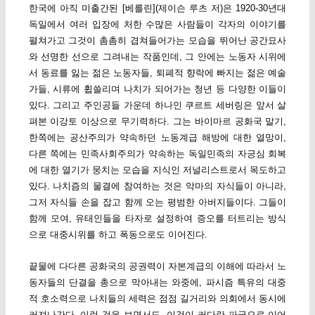
한국에 아직 미출간된 [베를린](제이슨 루츠 저)은 1920-30년대
독일에서 여러 입장에 처한 수많은 사람들이 각자의 이야기를
펼쳐가고 그것이 촘촘히 겹쳐들어가는 모습을 뛰어난 공간묘사
와 선명한 선으로 그려내는 작품인데, 그 안에는 노동자 시위에
서 동료를 잃는 젊은 노동자들, 퇴폐적 향락에 빠지는 젊은 예술
가들, 시류에 휩쓸리며 나치가 되어가는 청년 등 다양한 이들이
있다. 그리고 주인공들 가운데 하나인 쿠르트 세버링은 앞서 살
펴본 이강토 이상으로 무기력하다. 그는 바이마르 공화국 말기,
한쪽에는 공산주의가 약속하던 노동계급 해방에 대한 열망이,
다른 쪽에는 민족사회주의가 약속하는 독일민족의 자긍심 회복
에 대한 열기가 뭉치는 모습을 지식인 저널리스트로서 목도하고
있다. 나치즘의 물결에 참여하는 것은 악마의 자식들이 아니라,
그저 자식들 손을 잡고 함께 오는 평범한 아버지들이다. 그들이
함께 모여, 유태인들을 타자로 설정하여 증오를 터트리는 방식
으로 대중시위를 하고 폭동으로도 이어진다.
끝물에 다다른 공화국의 공권력이 자본계급의 이해에 따라서 노
동자들의 단결을 총으로 막아내는 와중에, 파시즘 특유의 대중
적 호소력으로 나치들의 세력은 점점 길거리와 의회에서 동시에
커져나간다. 이런 것을 보면서도, 이것이 커다란 파국으로 이어