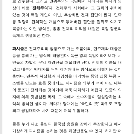
로 간주한다. 그리고 권위주의의 극단에서 나타나는 하나의 양
상이 바로 ‘
전체주의
’다. 전체주의 사회에서 그 권위의 위치에
있는 것이 특정 개인이 아닌, 추상화된 전체 집단이 된다. 민족
등 적당히 편의적인 개념으로 묶어버린 집단을 권위로 여기고
복종하는 이런 방식은, 종종 전체의 이익을 내걸은 특정 정권의
독재로 귀결되곤 한다.
파시즘
은 전체주의의 방향으로 가는 흐름이되, 민주제와 대중운
동을 통해 가는 방식에 해당된다. 폭군 왕의 폭압이라기보다, 시
민들의 자발적 우익 자경단을 떠올리면 된다. 전체의 이름을 내
걸고 내부의 반대자를 찍어 제거해내는 방식으로 이뤄지는 것이
흔하다. 민주적 복잡함과 다양성을 배격하는 중앙 집중 복종 시
스템을 만드는 흐름 중에서도, 파시즘은 외부의 적이 아닌 내부
의 동조가 전제되는 것이기에 더욱 대처하기 어렵다. 민중의 의
지에 의해 뒷받침된 독재, 그 속에서 소수자들이 말살당하는 최
악의 방식인 셈이다. 게다가 당대에는 ‘국민의 뜻’ 따위로 포장
되고 공감대마저 사기 때문에 더욱 위험하다.
물론 누가 다소 올림픽 한국팀 응원을 강하게 주장한다고 해서
거창하게 파시즘을 논하는 것은 과잉반응일 수 있다. 하지만 어