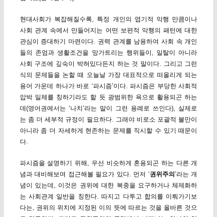
현대사회가 복잡해질수록, 특정 개인의 엽기적 악행 만큼이나
사회 관계 속에서 만들어지는 어떤 보편적 악행의 패턴에 대한
관심이 증대하기 마련이다. 권력 관계를 남용하여 사회 속 개인
들의 존엄과 생활조건을 망가트리는 행위들이, 일탈이 아니라
사회 구조에 깊숙이 박혀있다든지 하는 것 말이다. 그리고 그런
식의 문제들을 논할 때 오늘날 가장 대표적으로 떠올리게 되는
용어 가운데 하나가 바로 ‘파시즘’이다. 파시즘은 부당한 사회적
압박 일체를 칭하기라도 할 듯 광범위한 욕으로 활용되곤 하는
데(영어권에서는 ‘나치’라는 말이 그런 용례로 쓰인다), 실제로
는 좀 더 세부적 규정이 필요하다. 그래야 비로소 포괄적 불만이
아니라 좀 더 자세하게 현존하는 문제를 직시할 수 있기 때문이
다.
파시즘을 설명하기 위해, 우선 비슷하게 혼용되곤 하는 다른 개
념과 대비해보며 접근해볼 필요가 있다. 먼저 ‘
권위주의
’라는 개
념이 있는데, 이것은 권위에 대한 복종을 요구하거나 체제화하
는 사회관계 일반을 칭한다. 따지고 다투고 합의를 이뤄가기보
다는, 권위의 위치에 지정된 이의 뜻에 따르는 것을 올바른 것으