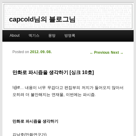
capcold님의 블로그님
Main menu
About
엑기스
몽땅
방명록
Skip to primary content
Skip to secondary content
Posted on
2012. 09. 08.
Post navigation
←
Previous
Next
→
만화로 파시즘을 생각하기 [싱크 10호]
!@#… 내용이 너무 무겁다고 편집부의 저지가 들어오지 않아서
오히려 더 불안해지는 연재물, 이번에는 파시즘.
만화로 파시즘을 생각하기
김낙호(만화연구가)