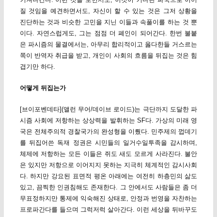
질 것임을 예견하면서도, 자신이 할 수 있는 것은 그저 상황을
진단하는 것과 비슷한 고민을 지닌 이들과 속풀이를 하는 것 뿐
이다. 자연스럽게도, 그는 점점 더 폐인이 되어간다. 한번 불붙
은 파시즘의 물결에서는, 아무리 합리적이고 옳다한들 거스르는
쪽이 반역자 취급을 받고, 개인이 사회의 흐름을 뒤집는 것은 힘
겹기만 하다.
어떻게 뒤집는가
[브이포벤데타](앨런 무어/데이브 로이드)는 극단까지 도달한 파
시즘 사회에 저항하는 상상력을 발휘하는 SF다. 가상의 미래 영
국은 전체주의적 경찰국가의 완성형을 이뤘다. 민주제의 껍데기
를 뒤집어쓴 독재 정권은 시민들의 일거수일투족을 감시하며,
체제에 저항하는 모든 이들은 쥐도 새도 모르게 사라진다. 불안
은 있지만 저항으로 이어지지 못하는 지극히 체계적인 감시사회
다. 하지만 강요된 표면적 평온 아래에는 여전히 하층민의 삶도
있고, 끔찍한 인권침해도 존재한다. 그 안에서도 사람들은 좀 더
무표정하지만 통제에 익숙해진 상태로, 안정과 번영을 자찬하는
프로파간다를 들으며 그럭저럭 살아간다. 이런 세상을 뒤바꾸도