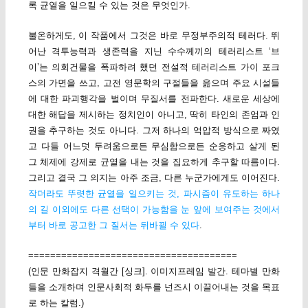
록 균열을 일으킬 수 있는 것은 무엇인가.
불온하게도, 이 작품에서 그것은 바로 무정부주의적 테러다. 뛰
어난 격투능력과 생존력을 지닌 수수께끼의 테러리스트 ‘브
이’는 의회건물을 폭파하려 했던 전설적 테러리스트 가이 포크
스의 가면을 쓰고, 고전 영문학의 구절들을 읊으며 주요 시설들
에 대한 파괴행각을 벌이며 무질서를 전파한다. 새로운 세상에
대한 해답을 제시하는 정치인이 아니고, 딱히 타인의 존엄과 인
권을 추구하는 것도 아니다. 그저 하나의 억압적 방식으로 짜였
고 다들 어느덧 두려움으로든 무심함으로든 순응하고 살게 된
그 체제에 강제로 균열을 내는 것을 집요하게 추구할 따름이다.
그리고 결국 그 의지는 아주 조금, 다른 누군가에게도 이어진다.
작더라도 뚜렷한 균열을 일으키는 것, 파시즘이 유도하는 하나
의 길 이외에도 다른 선택이 가능함을 눈 앞에 보여주는 것에서
부터 바로 공고한 그 질서는 뒤바뀔 수 있다
.
======================================
(인문 만화잡지 격월간 [싱크]. 이미지프레임 발간. 테마별 만화
들을 소개하며 인문사회적 화두를 넌즈시 이끌어내는 것을 목표
로 하는 칼럼.)