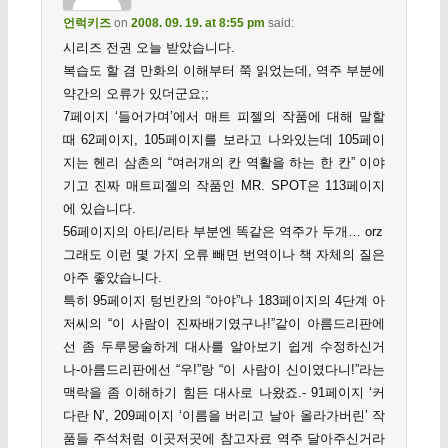
언럭키즈
on
2008. 09. 19. at 8:55 pm
said:
시리즈 전권 오늘 받았습니다.
복습도 할 겸 만화의 이해부터 쭉 읽었는데, 역주 부분에
약간의 오류가 있더군요;;
7페이지 ‘들어가며’에서 매트 피젤의 작품에 대해 말할
때 62페이지, 105페이지를 보라고 나와있는데 105페이
지는 헨리 삼촌의 “여러개의 칸 역활을 하는 한 칸” 이야
기고 진짜 매트피젤의 작품인 MR. SPOT은 113페이지
에 있습니다.
56페이지의 아티/리타 부분엔 똑같은 역주가 두개… orz
그래도 이런 몇 가지 오류 빼면 번역이나 책 자체의 질은
아주 좋았습니다.
특히 95페이지 텅빈칸의 “아야”나 183페이지의 4단계 아
저씨의 “이 사람이 진짜배기였구나!”같이 아름드리판에
선 좀 두루뭉술하게 대사를 알아보기 쉽게 수정하신거
나-아름드리판에선 “우!”랑 “이 사람이 신이였다니!”라는
맥락을 좀 이해하기 힘든 대사로 나왔죠.- 91페이지 ‘커
다란 N’, 209페이지 ‘이름을 버리고 날아 올라가버린’ 작
품들 주석처럼 이곳저곳에 참고자료 역주 달아주신거라