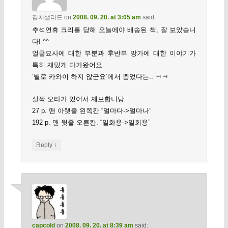
김치샐러드
on
2008. 09. 20. at 3:05 am
said:
추석연휴 크리를 당해 오늘에야 배송된 책, 잘 보았습니
다! ^^
얼굴묘사에 대한 부분과 후반부 망가에 대한 이야기가
특히 재밌게 다가왔어요.
‘별로 카와이 하지 않군요’에서 뿜었다는.. ㅋㅋ
살짝 오타가 있어서 제보합니당
27 p. 맨 아랫줄 왼쪽칸 “얼마다->얼마나”
192 p. 맨 윗줄 오른칸. “일화용->일회용”
↓
Reply
capcold
on
2008. 09. 20. at 8:39 am
said: