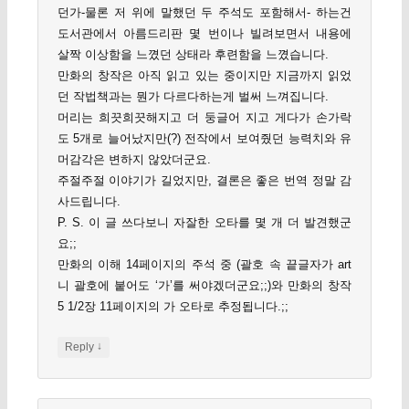
던가-물론 저 위에 말했던 두 주석도 포함해서- 하는건
도서관에서 아름드리판 몇 번이나 빌려보면서 내용에
살짝 이상함을 느꼈던 상태라 후련함을 느꼈습니다.
만화의 창작은 아직 읽고 있는 중이지만 지금까지 읽었
던 작법책과는 뭔가 다르다하는게 벌써 느껴집니다.
머리는 희끗희끗해지고 더 둥글어 지고 게다가 손가락
도 5개로 늘어났지만(?) 전작에서 보여줬던 능력치와 유
머감각은 변하지 않았더군요.
주절주절 이야기가 길었지만, 결론은 좋은 번역 정말 감
사드립니다.
P. S. 이 글 쓰다보니 자잘한 오타를 몇 개 더 발견했군
요;;
만화의 이해 14페이지의 주석 중 (괄호 속 끝글자가 art
니 괄호에 붙어도 ‘가’를 써야겠더군요;;)와 만화의 창작
5 1/2장 11페이지의 가 오타로 추정됩니다.;;
↓
Reply