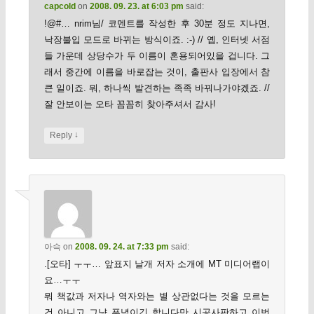
capcold
on
2008. 09. 23. at 6:03 pm
said:
!@#… nrim님/ 코멘트를 작성한 후 30분 정도 지나면,
낙장불입 모드로 바뀌는 방식이죠. :-) // 옙, 인터넷 서점
들 가운데 상당수가 두 이름이 혼용되어있을 겁니다. 그
래서 중간에 이름을 바로잡는 것이, 출판사 입장에서 참
큰 일이죠. 뭐, 하나씩 발견하는 족족 바꿔나가야겠죠. //
잘 안보이는 오타 꼼꼼히 찾아주셔서 감사!
↓
Reply
아슥
on
2008. 09. 24. at 7:33 pm
said:
.[오타] ㅜㅜ… 앞표지 날개 저자 소개에 MT 미디어랩이
요…ㅜㅜ
뭐 책값과 저자나 역자와는 별 상관없다는 것을 모르는
건 아니고 그냥 푸념이긴 합니다만 시공사판하고 이번