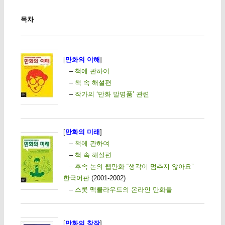
목차
[
만화의 이해
]
–
책에 관하여
–
책 속 해설편
–
작가의 ‘만화 발명품’ 관련
[
만화의 미래
]
–
책에 관하여
–
책 속 해설편
–
후속 논의 웹만화 “생각이 멈추지 않아요”
한국어판
(2001-2002)
–
스콧 맥클라우드의 온라인 만화들
[
만화의 창작
]