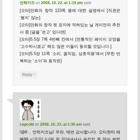
언럭키즈
on
2008. 10. 22. at 1:19 pm
said:
[오타]만화의 창작 123쪽 융에 대한 설명에서 [직관은
‘봉지’ 않는]
[오타]만화의 창작 뒷 표지에 적혀있는 닐 게이먼의 추천
사 중 [글을 ‘쓴고’ 있다면]
[오타]5.5장 7쪽 4번째 칸에서 [전통적인 페이지 모양을
‘고수하시겠고’ 해도 많은 이들이 동의할 것입니다.]
[오타]5.5장 11쪽 ‘소리, 움직임, 상호작용’에서 [무한 반
복하는 ‘소이’와 동작은]
↓
Reply
capcold
on
2008. 10. 23. at 1:36 am
said:
!@#… 언럭키즈님/ 우와, 매번 감사합니다. 오타헌터 레
벨99 시군요! (너무 잘 잡아내셔서 솔직히 좀 많이 부럽