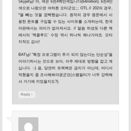
Skyjet님/ 아, 색은 6천4백만색입니다(64million). 6천4만
색으로 나왔으면 여하튼 오타군요;;; OTL // 202의 경우,
*을 빼는 것을 깜빡했습니다. 원작의 경우 원문에서 사
용한 폰트를 구입할 수 있는 사이트를 소개하는데, 한국
어판에서는 의미가 없어져서요. // 말씀 하셨듯 다른 책
에서의 ‘맥클루드’ 수정 역시 하나씩 해나가야죠. 오타
지적도 감사!
BAT님/ “특정 프로그램이 추가 되지 않는다는 단순성”을
이야기하시는 것으로 보아, 아주 제대로 방향을 잡고 계
십니다. :-) 음, 당연히 트랙백은 금지가 아닌데, 어디서
막혔을지 좀 조사해봐야겠군요(스팸필터가 너무 강력해
서 거기에 끼었을지도?).
↓
Reply