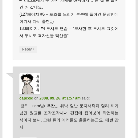
– “리스트에서 두 가지 자세를 선택해서…”는 잘 못 들어
간 거 같네요.
(127페이지 #6 – 포즈를 노리기 부분에 들어간 문장인데
여기서 다시 출현;;)
183페이지. #4 투시도 연습 – “모사한 후 투시도 그것에
서 투시도 격자선을 역산출”
↓
Reply
capcold
on
2008. 09. 26. at 1:57 am
said:
!@#… nrim님/ 우왓;;; 워낙 일반 문자서적과 달리 제가
넘긴 원고를 조각조각내서 편집에 집어넣어 작업하는
식이다 보니, 그런 류의 에러들도 출몰하는군요. 매번 감
사!