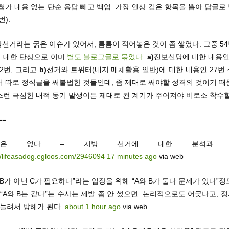
첨가 내용 없는 단순 응답 빼고 백업. 가장 인상 깊은 항목을 뽑아 답글
번).
방선거라는 굵은 이슈가 있어서, 틈틈이 적어놓은 것이 좀 쌓였다. 그중 54
 대한 단상으로 이미
별도 블로그글로 묶었다
.
a)
진보신당에 대한 내용인 4
 2번, 그리고
b)
선거와 트위터(내지 매체활용 일반)에 대한 내용인 27번 
서 따로 정식글을 써볼법한 것들인데, 좀 제대로 써야할 성격의 것이기 때
런 극심한 내적 동기 발생이든 제대로 된 계기가 주어져야 비로소 착수할
==
노풍은 없다 – 지방 선거에 대한 분석과 정
//lifeasadog.egloos.com/2946094
17 minutes ago
via web
 B가 아닌 C가 필요하다”라는 입장을 위해 “A와 B가 둘다 문제가 있다”
“A와 B는 같다”는 수사는 제발 좀 안 썼으면. 논리적으로도 어긋나고,
 늘려서 방해가 된다.
about 1 hour ago
via web