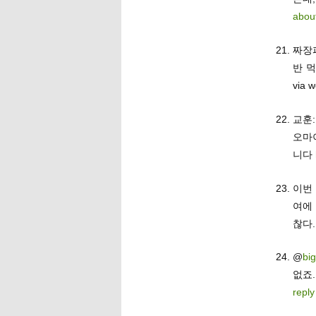
abou
짜장
반 
via 
교훈:
오마
니다
이번
여에
찮다
@
bi
없죠
reply