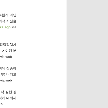
부한게 아닌
치적 자산을
urs ago
via
 정당정치가
-> 이런 분
via web
책에 집중하
전부) 버리고
via web
적 실현 경
력에 대해서
eb