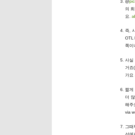
@
pic
의 
요.
a
즉, 
OTL
쪽이
사실
거죠(
가요
짧게
더 
해주
via 
그때
선에서