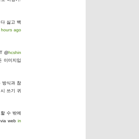
다 싫고 백
 hours ago
T @
hcshin
만든 이미지입
 방식과 참
시 쓰기 귀
조할 수 밖에
via web
in