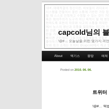
capcold님의
!@#… 오늘날을 위한 몇가지 격언
Main menu
About
엑기스
몽땅
매체
Skip to primary content
Skip to secondary content
Posted on
2010. 06. 06.
트위터 
!@#… 떡