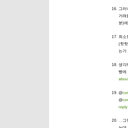
그러
거래
분)
최소
(핫핫
는가
생각
빵에
abou
@
co
@
co
reply
…그
는데