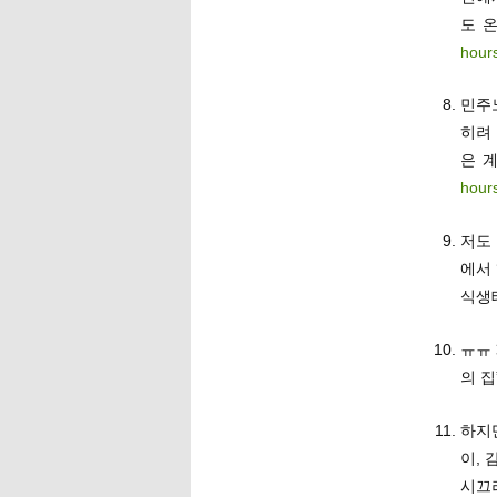
도 
hour
민주
히려 
은 
hour
저도
에서 
식생
ㅠㅠ 
의 집
하지
이,
시끄