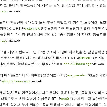
온다고 봅니다 민주노동당이 세력을 쌓아 원내진입 후에 상당한 사람
s ago
via web
노총의 진보신당 푸대접/민노당 후원이야말로 참 기이한 노릇이죠. 노조가
외면하는;; RT @
victorinoK
민주노총이 아직 민노당과 긴밀한 관계인 이
계급정당이 아니라 진보정치에 관심있는 중산층모임에 지나지 않을지
s ago
via web
 그걸 매우 바랍니다… 만, 그런 것조차 이성에 치우쳤을 뿐 감성공략은 
‘운동’으로 활성화시키는 것은 매우 힘들죠 OTL RT @
virtueu
그런 의미
태계 운동이 활성화되었으면 좋겠어요 ㅎㅎ
about 2 hours ago
via web
꽤 뼈아픈(그러니까, 정확한) 별명이죠. RT @
epr_paradox
“진보정치연구
”
about 2 hours ago
via web
만 세상은 무려 민주당에게까지도 빨갱이 운운하는 곳;; 종북청산이라는 
 감성적으로는 별반 의미가 없더군요 RT @
erte0
그나마 민노당 북한연관
러운게 있어서 누가 뭐라면 ‘종북 빨갱이는 아니다’ 라는 변명이라도 