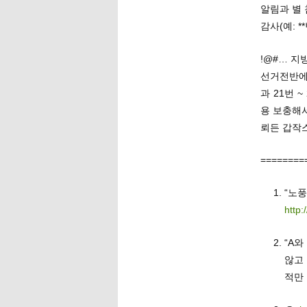
알림과 별 
감사(예: **
!@#… 지
선거전반에
과 21번 ~
용 보충해
뢰든 갑작스
========
“
http:
“A와
않고 
적만