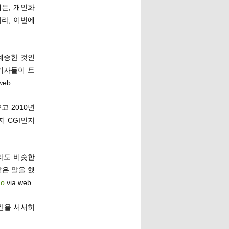
든, 개인화
라, 이번에
계승한 것인
기자들이 트
web
고 2010년
 CGI인지
라도 비슷한
은 말을 했
go
via web
인간을 서서히