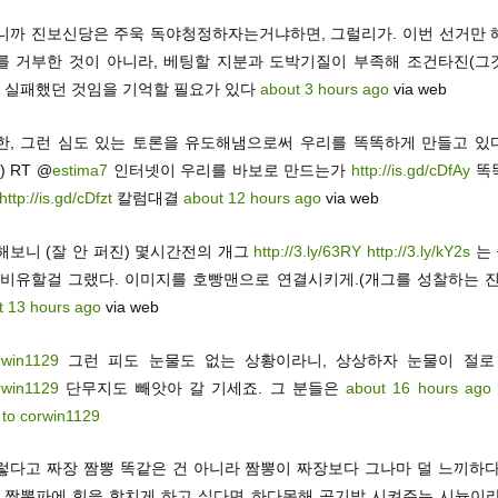
니까 진보신당은 주욱 독야청정하자는거냐하면, 그럴리가. 이번 선거만 
를 거부한 것이 아니라, 베팅할 지분과 도박기질이 부족해 조건타진(그
에 실패했던 것임을 기억할 필요가 있다
about 3 hours ago
via web
한, 그런 심도 있는 토론을 유도해냄으로써 우리를 똑똑하게 만들고 있
) RT @
estima7
인터넷이 우리를 바보로 만드는가
http://is.gd/cDfAy
똑
http://is.gd/cDfzt
칼럼대결
about 12 hours ago
via web
해보니 (잘 안 퍼진) 몇시간전의 개그
http://3.ly/63RY
http://3.ly/kY2s
는
 비유할걸 그랬다. 이미지를 호빵맨으로 연결시키게.(개그를 성찰하는 진
t 13 hours ago
via web
rwin1129
그런 피도 눈물도 없는 상황이라니, 상상하자 눈물이 절로 납
rwin1129
단무지도 빼앗아 갈 기세죠. 그 분들은
about 16 hours ago
 to corwin1129
렇다고 짜장 짬뽕 똑같은 건 아니라 짬뽕이 짜장보다 그나마 덜 느끼하다
, 짬뽕파에 힘을 합치게 하고 싶다면 하다못해 공기밥 시켜주는 시늉이라