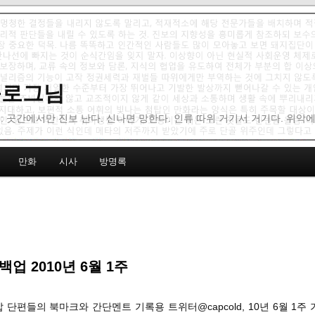
 블로그님
: 곳간에서만 진보 난다. 신나면 망한다. 인류 따위 거기서 거기다. 위악
만화
시사
방명록
백업 2010년 6월 1주
밥 단편들의 북마크와 간단멘트 기록용 트위터@capcold, 10년 6월 1주