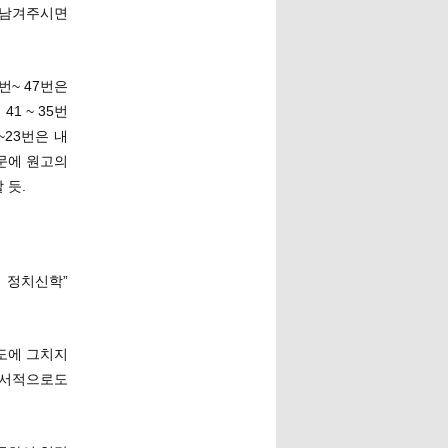
로 남겨주시면
번~ 47번은
1 ~ 35번
~23번은 내
문에 원고의
 듯.
치신학”
정도에 그치지
 정서적으로도