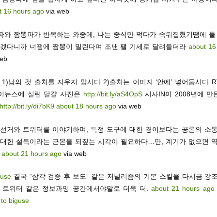
t 16 hours ago
via web
파와 짬뽕파가 반목하는 와중에, 나는 중식만 먹다가 속뒤집혔기땜에 둘 
먹겠다니까 너땜에 짬뽕이 밀린다며 조낸 팰 기세로 달려들더라
about 16
web
 1)남의 것 출처를 지우지 맙시다 2)출처는 이미지 ‘안에’ 넣어둡시다 R
이뉴스에 실린 달걀 사진은
http://bit.ly/aS4OpS
시사IN이 2008년에 
http://bit.ly/di7bK9
about 18 hours ago
via web
 선거와 트위터를 이야기하며, 특정 도구에 대한 경이보다는 공론의 소통
 대한 설득이라는 근본을 되짚는 시각이 필요하다…만, 계기가 없으면 역
.
about 21 hours ago
via web
guse
결국 “삼각 검증 후 보도” 같은 저널리즘의 기본 스킬을 다시금 강
. 트위터 같은 정보과잉 공간에서야말로 더욱 더.
about 21 hours ago
 to biguse