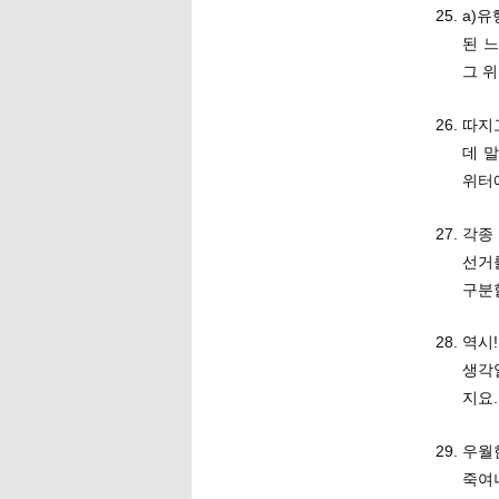
a)
된 
그 
따지
데 말
위터
각종
선거
구분
역시
생각일
지요
우월한
죽여