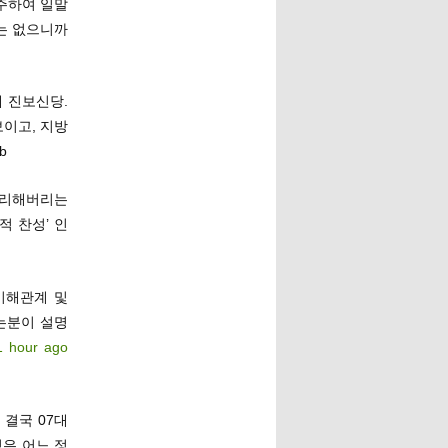
주하여 일말
는 없으니까
재 진보신당.
이고, 지방
b
정리해버리는
 찬성’ 인
이해관계 및
는분이 설명
1 hour ago
결국 07대
은 어느 정