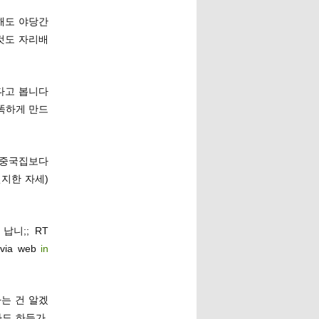
해도 야당간
것도 자리배
다고 봅니다
똑하게 만드
 중국집보다
지한 자세)
니;; RT
via web
in
는 건 알겠
도 하등가.