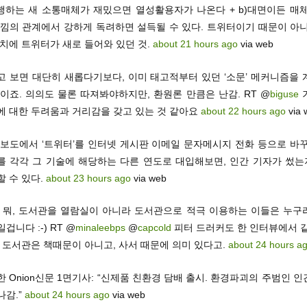
유행하는 새 소통매체가 재밌으면 열성활용자가 나온다 + b)대면이든 매체
느낌의 관계에서 강하게 독려하면 설득될 수 있다. 트위터이기 때문이 아니
위치에 트위터가 새로 들어와 있던 것.
about 21 hours ago
via web
고 보면 대단히 새롭다기보다, 이미 태고적부터 있던 ‘소문’ 메커니즘을 
이죠. 의의도 물론 따져봐야하지만, 환원론 만큼은 난감. RT @
biguse
에 대한 두려움과 거리감을 갖고 있는 것 같아요
about 22 hours ago
via 
 보도에서 ‘트위터’를 인터넷 게시판 이메일 문자메시지 전화 등으로 바꾸
를 각각 그 기술에 해당하는 다른 연도로 대입해보면, 인간 기자가 썼는지
할 수 있다.
about 23 hours ago
via web
! 뭐, 도서관을 열람실이 아니라 도서관으로 적극 이용하는 이들은 누구
겁니다 :-) RT @
minaleebps
@
capcold
피터 드러커도 한 인터뷰에서 같
. 도서관은 책때문이 아니고, 사서 때문에 의미 있다고.
about 24 hours a
 Onion신문 1면기사: “신제품 친환경 담배 출시. 환경파괴의 주범인 
나감.”
about 24 hours ago
via web