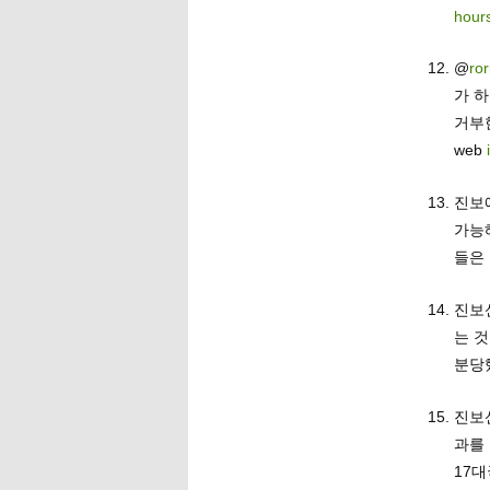
hour
@
ror
가 하
거부
web
진보
가능
들은
진보
는 
분당
진보
과를
17