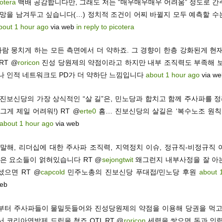
otera
백배 공감합니다만, 그래도 저는 “매우매우매우 어려움” 정도로 간
희망을 남겨두고 싶습니다(…) 정치적 조건이 어찌 바뀔지 모두 예측할 수
bout 1 hour ago
via web
in reply to picotera
사람 뭉치게 하는 모든 측면에서 더 약하죠. 그 경향이 한층 강화된게 현
 RT @
roricon
진성 당원제의 약점이라고 하지만 내부 조직력도 부족해 보
나 인적 네트워크도 PD가 더 약하단 느낌입니다
about 1 hour ago
via we
 진보신당의 가장 상식적인 “살 길”은, 민노당과 합치고 함께 주사파를 
그게 제일 어려워!) RT @
erte0
흠… 진보신당의 살길은 ‘복수노조 원칙적
about 1 hour ago
via web
 말해, 리더십에 대한 주사파 조직력, 지역정치 이슈, 정규직-비정규직 
많은 요소들이 얽혀있습니다 RT @
sejongtwit
왜그런지 내부사정을 잘 아
셨으면 RT @
capcold
민주노총의 진보신당 푸대접/민노당 후원
about 
web
부터 주사파들이 물밀듯들어와 진성당원제의 약점을 이용해 당권을 먹고 
 코리아연방제 드립을 쳤죠 OTL RT @
roricon
세력을 쌓으면 돈과 인력