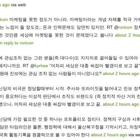
s ago
via web
icon
마케팅을 못한 정도가 아니라, 마케팅이라는 개념 자체를 적극 거
는 느낌이 들 정도죠;; 돈과 인력문제도 당연히 있지만. RT @
roricon
정
한 것만큼 세상에 마켓팅을 못한 것이 문제였다고 봅니다
about 2 ho
in reply to roricon
에 관심조차 없는 그런 분들(즉 대다수)도 지지자로 끌어들일 수 있여야
해지니까요. RT @
kyrhee
“어차피 세상은 대충 싸잡아 빨갱이로 보고 끝” 
 원래 진보에는 관심 조차 없는 사람들이 아니었나요?
about 2 hours ago
신당의 비극은 창당할때부터 시작. 주사파 또라이짓을 털어내고 진보 정
것이 중요하다는 이성적 판단에서 조직도 브랜드도 (즉 정치적 자산 거의 
했으나, 어차피 세상은 대충 싸잡아 빨갱이로 보고 끝.
about 2 hours ago
신당에 가장 필요한 것 중 하나는 포트폴리오 정리다. 정책의 구상과 사회
 담은 타임라인은 물론, 행정력에 대해서 울산북구청을 기억시키고, 의정
대국회 활동기록을 원클릭으로 볼 수 있어야 한다
about 2 hours ago
via w