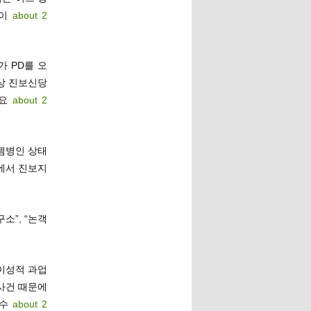
들이
about 2
 PD를 오
상 진보신당
도요
about 2
젬병인 상태
에서 진보지
소”, “논객
이성적 과업
사건 때문에
할수
about 2