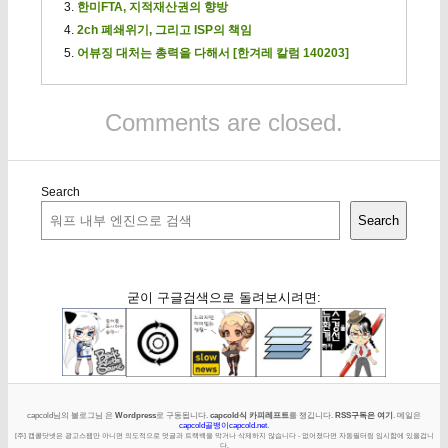
한미FTA, 지적재산권의 향방
2ch 폐쇄위기, 그리고 ISP의 책임
어뷰징 대처는 총력을 다해서 [한겨레 칼럼 140203]
Comments are closed.
Search
Search
굳이 구글검색으로 돌려보시려면:
capcold님의 블로그님 은
Wordpress
로 구동됩니다.
capcold식 카피레프트
를 챙깁니다.
RSS구독은 여기
. 메일은
capcold골뱅이capcold.net
.
[주] 캡콜닷넷은 광고스팸만 아니면 의도적으로 덧글과 트랙백을 막거나 삭제하지 않습니다 - 없어졌다면 자동필터링 임시함에 있을겁니
다.