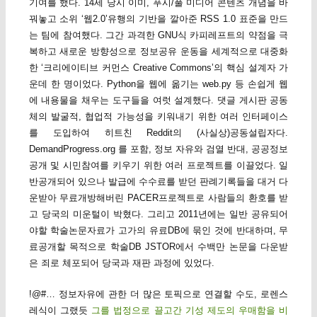
기여를 했다. 14세 당시 이미, 푸시/풀 미디어 콘텐츠 개념을 바
꿔놓고 소위 ‘웹2.0’유행의 기반을 깔아준 RSS 1.0 표준을 만드
는 팀에 참여했다. 그간 과격한 GNU식 카피레프트의 약점을 극
복하고 새로운 방향성으로 정보공유 운동을 세계적으로 대중화
한 ‘크리에이티브 커먼스 Creative Commons’의 핵심 설계자 가
운데 한 명이었다. Python을 웹에 옮기는 web.py 등 손쉽게 웹
에 내용물을 채우는 도구들을 여럿 설계했다. 댓글 게시판 공동
체의 발굴적, 협업적 가능성을 키워내기 위한 여러 인터페이스
를 도입하여 히트친 Reddit의 (사실상)공동설립자다.
DemandProgress.org 를 포함, 정보 자유와 검열 반대, 공공정보
공개 및 시민참여를 키우기 위한 여러 프로젝트를 이끌었다. 일
반공개되어 있으나 발급에 수수료를 받던 판례기록들을 대거 다
운받아 무료개방해버린 PACER프로젝트로 사람들의 환호를 받
고 당국의 미운털이 박혔다. 그리고 2011년에는 일반 공유되어
야할 학술논문자료가 고가의 유료DB에 묶인 것에 반대하며, 무
료공개할 목적으로 학술DB JSTOR에서 수백만 논문을 다운받
은 죄로 체포되어 당국과 재판 과정에 있었다.
!@#… 정보자유에 관한 더 많은 토픽으로 연결할 수도, 로렌스
레식이 그랬듯
그를 법정으로 끌고간 기성 제도의 우매함을 비