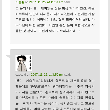
이승환
on
2007. 11. 25. at 11:30 am
said:
그 놈의 대세론… 재미있는 점은 항상 재야의 인간, 혹은
비주류의 인간에 대세론이 제기되었는데 이번에는 가장
주류를 달리는 이명박이네요, 결국 집권여당의 실패, 한
나라당에 대한 로열티, 기업인 출신 등이 복합적으로 작
용한 것 같아요. 그런데 어디 거주하시기에…;
capcold
on
2007. 11. 25. at 3:50 pm
said:
!@#… 이승환님/ 심형래가 ‘충무로’의 자본을 흠뻑 흡수
했음에도 ‘충무로’로부터 왕따당한다는 비주류 영웅의
이미지를 만들었듯, 황우석이 청와대까지 자기 편으로
흡수했음에도 비주류 수의학 영웅의 이미지를 만들었
듯… // 제가 거주하는 곳이야, 공기좋고 물맑고 할로윈
때 사람들이 미쳐 날뛰는 미국 위스콘신주 매디슨시 입