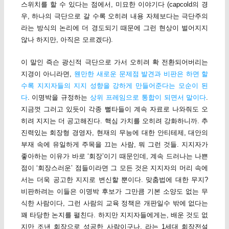
스위치를 할 수 있다는 점에서, 미묘한 이야기다 (capcold의 경
우, 하나의 극단으로 갈 수록 오히려 내용 자체보다는 극단주의
라는 방식의 논리에 더 경도되기 때문에 그런 현상이 벌어지지
않나 하지만, 아직은 모르겠다).
이 말인 즉슨 광신적 극단으로 가서 오히려 확 전환되어버리는
지경이 아니라면,
웬만한 새로운 문제점 발견과 비판은 하면 할
수록 지지자들의 지지 성향을 강하게 만들어준다는 모순이 된
다
. 이명박을 규정하는
상위 프레임으로 통합이 되면서 말이다
.
지금껏 그러고 있듯이 각종 뻘타들이 계속 자료로 나와줘도 오
히려 지지는 더 공고해진다. 핵심 가치를 오히려 강화하니까. 추
진력있는 회장형 경영자, 현재의 무능에 대한 안티테제, 대안의
부재 속에 유일하게 주목을 끄는 사람, 뭐 그런 것들. 지지자가
좋아하는 이유가 바로 ‘회장’이기 때문인데, 계속 드러나는 나쁜
점이 ‘회장스러운’ 점들이라면 그 모든 것은 지지자의 머리 속에
서는 더욱 공고한 지지로 변신할 뿐이다. 맞춤법에 대한 무지?
비판하려는 이들은 이명박 후보가 그만큼 기본 소양도 없는 무
식한 사람이다, 그런 사람의 교육 정책은 개판일수 밖에 없다는
꽤 타당한 논지를 펼친다. 하지만 지지자들에게는, 배운 것도 없
지만 조낸 회장으로 성공한 사람이구나, 라는 1세대 회장전설