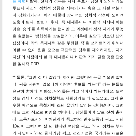
는 패턴
이랄까. 전자의 경우는 지지 후보가 당선이 안되더라도
투표자 자신의 정치적 성향은 지속되거나 혹은 그 좌절 덕분에
더 강화되기까지 하기 때문에 상시적인 정치적 각성에 오히려
도움이 된다. 반면에 후자, 즉 대세론이니 비판적 지지니 하는
것은 ‘승리’를 획득하기는 했지만 그 과정에서 정작 자기가 무엇
을 원했는지 방향성을 상실했기에, 이후에 실망과 냉소만 남기
십상이다. 악의 독재세력 같은 뚜렷한 ‘적’을 쓰러트리기 위해서
어쩔 수 없이 힘을 모으는 극단적인 경우를 제외하자면, ‘자기
자신’의 시점에서 볼 때 대세론이나 비판적 지지 같은 것은 단순
한 일시적 DDR.
** 물론, “그런 것 다 알겠다. 하지만 그렇다면 누굴 찍으란 말이
냐! 찍을 사람이 없으니까 이명박 후보를 찍는다” 라는 분들도
은근히 흔하다. 이봐요, 당신들은 찍고 싶어서 찍는거에요. 도덕
성도 경제 비전도 정치철학도 사회정의도 다 필요없고, 그저 순
수한 애정으로 뭉쳤기에 조낸 끝까지 달리는 것이랍니다. 그런
데도 그런 식으로 변명을 하다니… 당신들이야 말로 진성
츤데
레
. 노동자로서의 이해관계가 중요하면 민주노동당 찍고, 지난
10년이 그럭저럭 살 만 했다면 여당을 찍고, “역시 정치는 부패
가 제맛이지”라면 한나라당 찍고, 선진기업형 국가라는 새로운