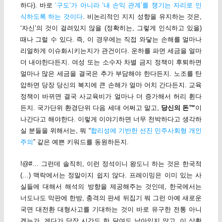
하다). 바로
‘구도’가 아니라 ‘내 손익 관계’를 챙기는 자리로 인
식하도록 하는 것이다
. 비논리적인 지지 성향을 유지하는 것은,
‘자신’의 것이 걸려있지 않을 (정확히는, 그렇게 인식하고 있을)
때나 그럴 수 있다. 즉, 이 경우에는 직접 와닿는 손해를 얼마나
리얼하게 이슈화시키는지가 관건이다. 운하를 파면 세금을 얼마
더 내야한다든지. 여성 또는 소수자 차별 금지 정책이 후퇴하면
얼마나 많은 세금을 결국은 추가 부담해야 한다든지. 노조를 탄
압하면 당장 당신의 복지에 큰 손해가 얼마 어치 간다든지. 교육
정책이 바뀌면 결국 사교육비가 얼마나 더 증가해서 허리 휜다
든지. 국가단위 환경단위 다음 세대 어쩌고 말고,
당신의 돈™
이
나간다고 해야한다. 이렇게 이야기하면 너무 천박하다고 생각하
실 분들을 위해서는, 뭐 “
합리성에 기반한 선진 민주사회형 개인
주의
” 같은 예쁜 키워드를 동원하든지.
!@#… 그런데 솔직히, 이런 정석이니 왕도니 하는 것은 한국적
(…) 맥락에서는 정말이지 쉽지 않다. 프레이밍은 이미 있는 사
실들에 대해서 해석의 방향을 제공해주는 것인데, 한국에서는
너도나도 막판에 한방, 충격의 판세 뒤집기 뭐 그런 아예 새로운
국면 대전환 대형사고를 기대하는 것이 바로 유구한 전통 아니
겠는가. 게다가 당장 시간도 한 달여도 남아있지 않고. 이 상황