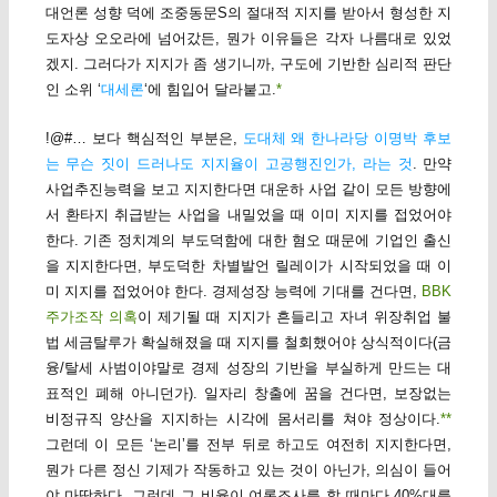
대언론 성향 덕에 조중동문S의 절대적 지지를 받아서 형성한 지
도자상 오오라에 넘어갔든, 뭔가 이유들은 각자 나름대로 있었
겠지. 그러다가 지지가 좀 생기니까, 구도에 기반한 심리적 판단
인 소위 ‘
대세론
‘에 힘입어 달라붙고.
*
!@#… 보다 핵심적인 부분은,
도대체 왜 한나라당 이명박 후보
는 무슨 짓이 드러나도 지지율이 고공행진인가, 라는 것
. 만약
사업추진능력을 보고 지지한다면 대운하 사업 같이 모든 방향에
서 환타지 취급받는 사업을 내밀었을 때 이미 지지를 접었어야
한다. 기존 정치계의 부도덕함에 대한 혐오 때문에 기업인 출신
을 지지한다면, 부도덕한 차별발언 릴레이가 시작되었을 때 이
미 지지를 접었어야 한다. 경제성장 능력에 기대를 건다면,
BBK
주가조작 의혹
이 제기될 때 지지가 흔들리고 자녀 위장취업 불
법 세금탈루가 확실해졌을 때 지지를 철회했어야 상식적이다(금
융/탈세 사범이야말로 경제 성장의 기반을 부실하게 만드는 대
표적인 폐해 아니던가). 일자리 창출에 꿈을 건다면, 보장없는
비정규직 양산을 지지하는 시각에 몸서리를 쳐야 정상이다.
**
그런데 이 모든 ‘논리’를 전부 뒤로 하고도 여전히 지지한다면,
뭔가 다른 정신 기제가 작동하고 있는 것이 아닌가, 의심이 들어
야 마땅하다. 그런데 그 비율이 여론조사를 할 때마다 40%대를