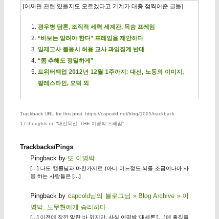
[어쩌면 관련 있을지도 모르겠다고 기계가 대충 점찍어준 글들]
광우병 담론, 조직적 세력 세계관, 목숨 프레임
“바보는 말려야 한다” 프레임을 제안하다
일제고사 불응시 허용 교사 과잉징계 반대
“쫌 추해도 정밀하게”
트위터백업 2012년 12월 1주까지: 대선, 노동의 이미지,
팔레스타인, 오덕 외
Trackback URL for this post: https://capcold.net/blog/1005/trackback
17 thoughts on “
대선목전, THE 이명박 프레임
”
Trackbacks/Pings
Pingback by
또 이명박
[…] 나도 캡콜님과 마찬가지로 (아니 어느정도 뇌를 조금이나마 사
용 하는 사람들은 […]
Pingback by
capcold님의 블로그님 » Blog Archive » 이
명박, 노무현에게 승리하다
[…] 이전에 잠깐 말한 바 있지만, 사실 이명박 ‘대세론’(…)에 흠집을