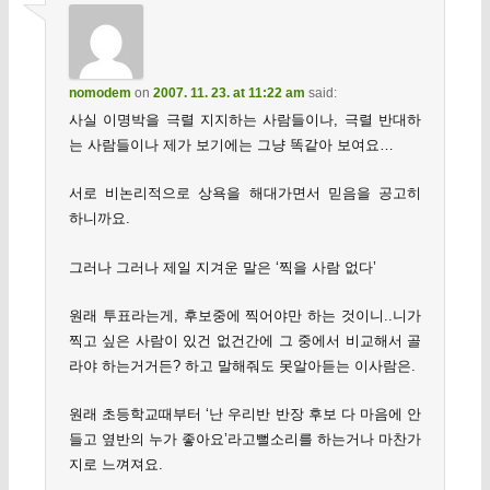
nomodem
on
2007. 11. 23. at 11:22 am
said:
사실 이명박을 극렬 지지하는 사람들이나, 극렬 반대하
는 사람들이나 제가 보기에는 그냥 똑같아 보여요…
서로 비논리적으로 상욕을 해대가면서 믿음을 공고히
하니까요.
그러나 그러나 제일 지겨운 말은 ‘찍을 사람 없다’
원래 투표라는게, 후보중에 찍어야만 하는 것이니..니가
찍고 싶은 사람이 있건 없건간에 그 중에서 비교해서 골
라야 하는거거든? 하고 말해줘도 못알아듣는 이사람은.
원래 초등학교때부터 ‘난 우리반 반장 후보 다 마음에 안
들고 옆반의 누가 좋아요’라고뻘소리를 하는거나 마찬가
지로 느껴져요.