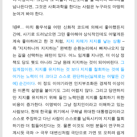
넘나든다면, 그것은 사회과학을 한다는 사람은 누구라도 마땅히
눈여겨 봐야 한다.
!@#… 마치 황우석을 어떤 신화적 코드에 의해서 좋아했든지
간에, 사기로 드러났으면 그만 좋아해야 상식적인데도 어떻게든
계속 좋아하려고 한 것 처럼,
지지 자체가 지지를 낳는 상황
–
즉 “지지하니까 지지하는” 완벽한 순환논리에서 빠져나오지 않
는 길을 선택하는 패턴이 있다. 어느 임계를 지나면, 더 이상 정
책도 당도 뭣도 아니라 그냥 원래 지지하는 것이 되어버린다.
그
임계점이란, 지지를 유지하는 것 보다 지지를 철회하는 것에 들
어가는 노력이 더 크다고 스스로 판단하는(실제로는 어떻든 간
에) 순간이다
. 이 정도 이야기라면 인지부조화든 경제적 이성이
든 이론적 설명을 붙이기도 그리 어렵지 않다. 그리고 당연하지
만 지지를 유지하기 위해 들인 노력만큼 지지를 철회하기 위한
비용이 증가한다. 이명박이 그냥 정치인이라고 이해하고 있는
사람보다, 현재 한국을 위기에서 구해낼 위대한 대통령감이라고
스스로 주장하고 다닌 사람이 스스로를 납득시키며 지지를 철회
하기란 더 힘들어진다는 것. 물론 이것도 어떤 분들이 연구하고
계시듯 극좌 -> 극우 대변신처럼 극단으로 가면 또 오히려 쉽게