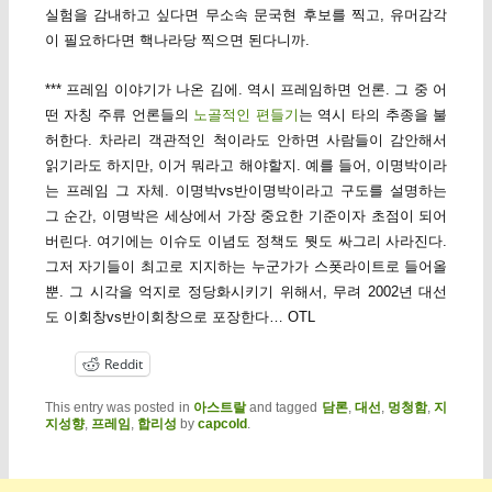
실험을 감내하고 싶다면 무소속 문국현 후보를 찍고, 유머감각
이 필요하다면 핵나라당 찍으면 된다니까.
*** 프레임 이야기가 나온 김에. 역시 프레임하면 언론. 그 중 어
떤 자칭 주류 언론들의
노골적인 편들기
는 역시 타의 추종을 불
허한다. 차라리 객관적인 척이라도 안하면 사람들이 감안해서
읽기라도 하지만, 이거 뭐라고 해야할지. 예를 들어, 이명박이라
는 프레임 그 자체. 이명박vs반이명박이라고 구도를 설명하는
그 순간, 이명박은 세상에서 가장 중요한 기준이자 초점이 되어
버린다. 여기에는 이슈도 이념도 정책도 뭣도 싸그리 사라진다.
그저 자기들이 최고로 지지하는 누군가가 스폿라이트로 들어올
뿐. 그 시각을 억지로 정당화시키기 위해서, 무려 2002년 대선
도 이회창vs반이회창으로 포장한다… OTL
Reddit
This entry was posted in
아스트랄
and tagged
담론
,
대선
,
멍청함
,
지
지성향
,
프레임
,
합리성
by
capcold
.