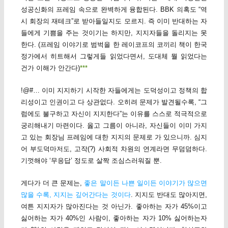
성공신화의 프레임 속으로 완벽하게 융합된다. BBK 의혹도 “역
시 회장의 재테크”로 받아들일지도 모르지. 즉 이미 반대하는 자
들에게 기쁨을 주는 것이기는 하지만, 지지자들을 돌리지는 못
한다. (프레임 이야기로 범벅을 한 레이코프의 코끼리 책이 한국
정가에서 히트해서 그렇게들 읽었다면서, 도대체 뭘 읽었다는
건가 이해가 안간다)
***
!@#… 이미 지지하기 시작한 자들에게는 도덕성이고 정책의 합
리성이고 인권이고 다 상관없다. 오히려 문제가 발견될수록, “그
럼에도 불구하고 자신이 지지한다”는 이유를 스스로 적극적으로
궁리해내기 마련이다. 옳고 그름이 아니라, 자신들이 이미 가지
고 있는 회장님 프레임에 대한 지지의 문제로 가 있으니까. 심지
어 부도덕마저도, 고작(?) 사회적 차원의 연계라면 무덤덤하다.
기껏해야 ‘무응답’ 정도로 살짝 조심스러워질 뿐.
게다가 더 큰 문제는,
좋은 말이든 나쁜 일이든 이야기가 많으면
많을 수록, 지지는 깊어간다는 것이다
. 지지도 반대도 많아지면,
여튼 지지자가 많아진다는 것 아닌가. 좋아하는 자가 45%이고
싫어하는 자가 40%인 사람이, 좋아하는 자가 10% 싫어하는자