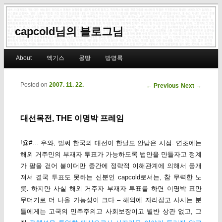
capcold님의 블로그님
Main menu
About
엑기스
몽땅
방명록
Skip to primary content
Skip to secondary content
Posted on
2007. 11. 22.
Post navigation
←
Previous
Next
→
대선목전, THE 이명박 프레임
!@#… 우와, 벌써 한국의 대선이 한달도 안남은 시점. 연초에는
해외 거주민의 부재자 투표가 가능하도록 법안을 만들자고 정계
가 팔을 걷어 붙이더만 중간에 정략적 이해관계에 의해서 뭉개
져서 결국 투표도 못하는 신분인 capcold로서는, 참 무력한 노
릇. 하지만 사실 해외 거주자 부재자 투표를 하면 이명박 표만
무더기로 더 나올 가능성이 크다 – 해외에 자리잡고 사시는 분
들에게는 고국의 민주주의고 사회보장이고 별반 상관 없고, 그