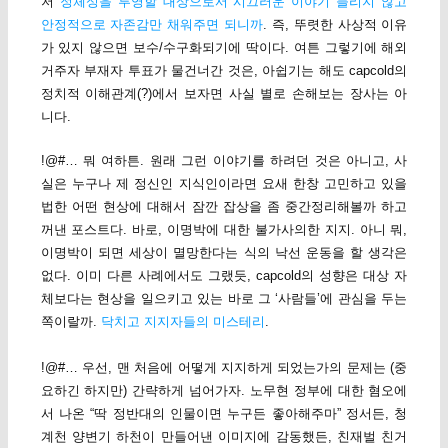
저
정체성을 투영할 대상으로서 시끄러운 이야기 들리지 않고
안정적으로 자존감만 채워주면 되니까
. 즉, 뚜렷한 사상적 이유
가 있지 않으면 보수/수구화되기에 딱이다. 여튼 그렇기에 해외
거주자 부재자 투표가 물건너간 것은, 아쉽기는 해도 capcold의
정치적 이해관계(?)에서 보자면 사실 별로 손해보는 장사는 아
니다.
!@#… 뭐 여하튼. 원래 그런 이야기를 하려던 것은 아니고, 사
실은 누구나 제 정신인 지식인이라면 요새 한창 고민하고 있을
법한 어떤 현상에 대해서 잠깐 잡상을 좀 중간정리해볼까 하고
꺼낸 포스트다. 바로, 이명박에 대한 불가사의한 지지. 아니 뭐,
이명박이 되면 세상이 멸망한다는 식의 낙선 운동을 할 생각은
없다. 이미 다른 사례에서도 그랬듯, capcold의 성향은 대상 자
체보다는 현상을 일으키고 있는 바로 그 ‘사람들’에 관심을 두는
쪽이랄까.
닥치고 지지자들의 미스테리
.
!@#… 우선, 맨 처음에 어떻게 지지하게 되었는가의 문제는 (중
요하긴 하지만) 간략하게 넘어가자. 노무현 정부에 대한 혐오에
서 나온 “딱 정반대의 인물이면 누구든 좋아해주마” 정서든, 청
계천 양변기 하천이 만들어낸 이미지에 감동했든, 친재벌 친거