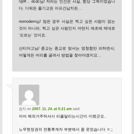
!@#… dcdc님/ 저라는 인간은 사실, 항상 그쪽이었습니
다. 디워든 줄기교든 아프간납치든…
nomodem님/ 많은 경우 사실은 찍고 싶은 사람이 없는
것이 아니라, 찍고 싶은 사람인지 어떤지 애초에 제대로
‘모르는’ 것이죠.
산티아고님/ 종교는 종교로 맞서는 멍청함만 피하면서,
어떻게든 머리를 굴려서 방법을 찾아야겠지요…
참치
on
2007. 11. 24. at 5:21 am
said:
아아 해외거주하셔서 리플달리는시간이 이랬군요..
노무현정권의 전통후계자 부분에서 좀 웃었습니다 ㅎ;;