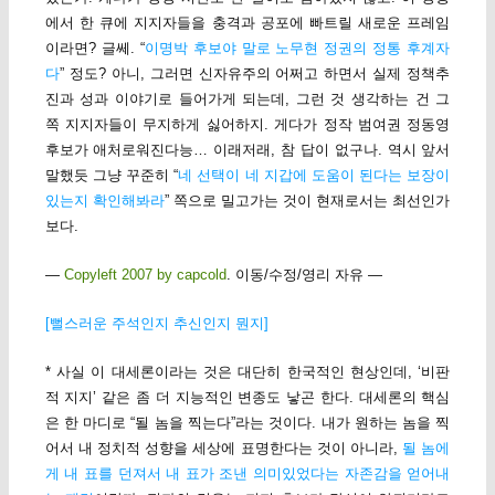
에서 한 큐에 지지자들을 충격과 공포에 빠트릴 새로운 프레임
이라면? 글쎄. “
이명박 후보야 말로 노무현 정권의 정통 후계자
다
” 정도? 아니, 그러면 신자유주의 어쩌고 하면서 실제 정책추
진과 성과 이야기로 들어가게 되는데, 그런 것 생각하는 건 그
쪽 지지자들이 무지하게 싫어하지. 게다가 정작 범여권 정동영
후보가 애처로워진다능… 이래저래, 참 답이 없구나. 역시 앞서
말했듯 그냥 꾸준히 “
네 선택이 네 지갑에 도움이 된다는 보장이
있는지 확인해봐라
” 쪽으로 밀고가는 것이 현재로서는 최선인가
보다.
—
Copyleft 2007 by capcold
. 이동/수정/영리 자유 —
[뻘스러운 주석인지 추신인지 뭔지]
* 사실 이 대세론이라는 것은 대단히 한국적인 현상인데, ‘비판
적 지지’ 같은 좀 더 지능적인 변종도 낳곤 한다. 대세론의 핵심
은 한 마디로 “될 놈을 찍는다”라는 것이다. 내가 원하는 놈을 찍
어서 내 정치적 성향을 세상에 표명한다는 것이 아니라,
될 놈에
게 내 표를 던져서 내 표가 조낸 의미있었다는 자존감을 얻어내