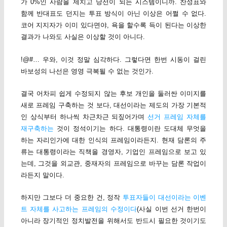
가 0%인 사람을 제치고 당선이 되는 시스템이니까. 찬성표와
함께 반대표도 던지는 투표 방식이 아닌 이상은 어쩔 수 없다.
코어 지지자가 이미 있다면야, 욕을 할수록 득이 된다는 이상한
결과가 나와도 사실은 이상할 것이 아니다.
!@#… 우와, 이것 정말 심각하다. 그렇다면 한번 시동이 걸린
바보성의 나선은 영영 극복될 수 없는 것인가.
결국 어차피 쉽게 수정되지 않는 후보 개인을 둘러싼 이미지를
새로 프레임 구축하는 것 보다, 대선이라는 제도의 가장 기본적
인 상식부터 하나씩 차근차근 되짚어가며
선거 프레임 자체를
재구축하는
것이 정석이기는 하다. 대통령이란 도대체 무엇을
하는 자리인가에 대한 인식의 프레임이라든지. 현재 담론의 주
류는 대통령이라는 직책을 경영자, 기업인 프레임으로 보고 있
는데, 그것을 외교관, 중재자의 프레임으로 바꾸는 담론 작업이
라든지 말이다.
하지만 그보다 더 중요한 건, 정작
투표자들이 대선이라는 이벤
트 자체를 사고하는 프레임의 수정이다
(사실 이번 선거 한번이
아니라 장기적인 정치발전을 위해서도 반드시 필요한 것이기도