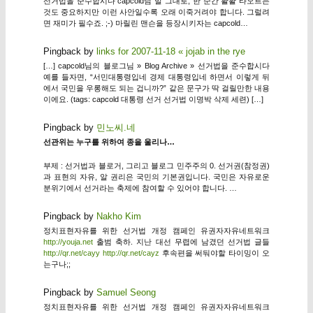
선거법을 준수합시다 capcold님 말 그대로, 한 순간 활활 타오르는
것도 중요하지만 이런 사안일수록 오래 이죽거려야 합니다. 그럴려
면 재미가 필수죠. ;-) 마릴린 맨슨을 등장시키자는 capcold…
Pingback by
links for 2007-11-18 « jojab in the rye
[…] capcold님의 블로그님 » Blog Archive » 선거법을 준수합시다
예를 들자면, “서민대통령입네 경제 대통령입네 하면서 이렇게 뒤
에서 국민을 우롱해도 되는 겁니까?” 같은 문구가 딱 걸릴만한 내용
이에요. (tags: capcold 대통령 선거 선거법 이명박 삭제 세련) […]
Pingback by
민노씨.네
선관위는 누구를 위하여 종을 울리나…
부제 : 선거법과 블로거, 그리고 블로그 민주주의 0. 선거권(참정권)
과 표현의 자유, 알 권리은 국민의 기본권입니다. 국민은 자유로운
분위기에서 선거라는 축제에 참여할 수 있어야 합니다. …
Pingback by
Nakho Kim
정치표현자유를 위한 선거법 개정 캠페인 유권자자유네트워크
http://youja.net
출범 축하. 지난 대선 무렵에 남겼던 선거법 글들
http://qr.net/cayy
http://qr.net/cayz
후속편을 써둬야할 타이밍이 오
는구나;;
Pingback by
Samuel Seong
정치표현자유를 위한 선거법 개정 캠페인 유권자자유네트워크