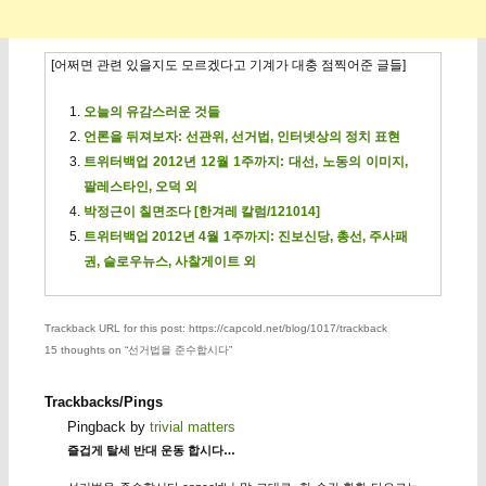
[어쩌면 관련 있을지도 모르겠다고 기계가 대충 점찍어준 글들]
오늘의 유감스러운 것들
언론을 뒤져보자: 선관위, 선거법, 인터넷상의 정치 표현
트위터백업 2012년 12월 1주까지: 대선, 노동의 이미지,
팔레스타인, 오덕 외
박정근이 칠면조다 [한겨레 칼럼/121014]
트위터백업 2012년 4월 1주까지: 진보신당, 총선, 주사패
권, 슬로우뉴스, 사찰게이트 외
Trackback URL for this post: https://capcold.net/blog/1017/trackback
15 thoughts on “
선거법을 준수합시다
”
Trackbacks/Pings
Pingback by
trivial matters
즐겁게 탈세 반대 운동 합시다…