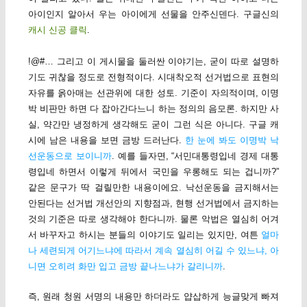
아이인지 알아서 우는 아이에게 선물을 안주신덴다. 구글신의
캐시 신공 클릭
.
!@#… 그리고 이 게시물을 둘러싼 이야기는, 굳이 따로 설명하
기도 귀찮을 정도로 전형적이다. 시대착오적 선거법으로 표현의
자유를 옭아매는 선관위에 대한 성토. 기준이 자의적이며, 이명
박 비판만 하면 다 잡아간다느니 하는 정의의 음모론. 하지만 사
실, 약간만 냉정하게 생각해도 굳이 그런 식은 아니다. 구글 캐
시에 남은 내용을 보면 금방 드러난다.
한 눈에 봐도 이명박 낙
선운동으로 보이니까
. 예를 들자면, “서민대통령입네 경제 대통
령입네 하면서 이렇게 뒤에서 국민을 우롱해도 되는 겁니까?”
같은 문구가 딱 걸릴만한 내용이에요. 낙선운동을 금지해서는
안된다는 선거법 개선안의 지향점과, 현행 선거법에서 금지하는
것의 기준은 따로 생각해야 한다니까. 물론 악법은 열심히 어겨
서 바꾸자고 하시는 분들의 이야기도 일리는 있지만, 여튼
얼마
나 세련되게 어기느냐에 따라서 계속 열심히 어길 수 있느냐, 아
니면 오히려 화만 입고 금방 끝나느냐가 갈리니까
.
즉, 원래 청원 서명의 내용만 하더라도 얍삽하게 능글맞게 빠져