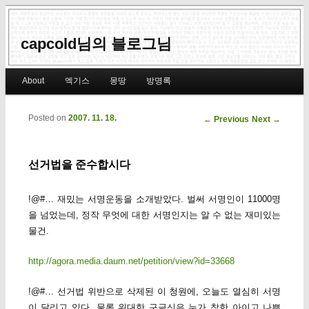
capcold님의 블로그님
Main menu
About
엑기스
몽땅
방명록
Skip to primary content
Skip to secondary content
Posted on
2007. 11. 18.
Post navigation
←
Previous
Next
→
선거법을 준수합시다
!@#… 재밌는 서명운동을 소개받았다. 벌써 서명인이 11000명
을 넘었는데, 정작 무엇에 대한 서명인지는 알 수 없는 재미있는
물건.
http://agora.media.daum.net/petition/view?id=33668
!@#… 선거법 위반으로 삭제된 이 청원에, 오늘도 열심히 서명
이 달리고 있다. 물론 위대한 구글신은 누가 착한 아이고 나쁜