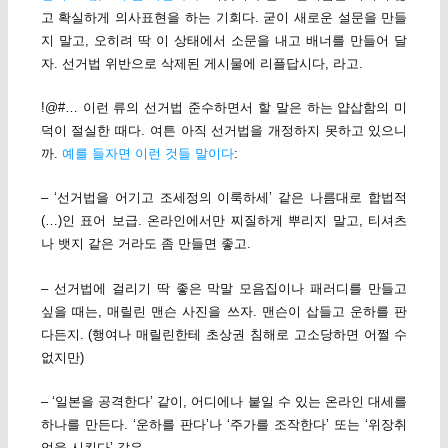
고 확실하게 의사표현을 하는 기회다. 굳이 새로운 설문을 만들
지 말고, 오히려 딱 이 상태에서 소문을 내고 배너를 만들어 달
자. 선거법 위반으로 삭제된 게시물에 리플답시다, 라고.
!@#… 이런 류의 선거법 준수하면서 할 말은 하는 얍삽함의 미
덕이 절실한 때다. 여튼 아직 선거법을 개정하지 못하고 있으니
까.
예를 들자면 이런 것들 말이다
:
– ‘선거법을 어기고 조세정의 이룩하세’ 같은 나름대로 합법적
(…)인 표어 보급. 온라인에서만 찌질하게 뿌리지 말고, 티셔츠
나 뱃지 같은 거라도 좀 만들면 좋고.
– 선거법에 걸리기 딱 좋은 막말 모음집이나 패러디를 만들고
싶을 때는, 매릴린 맨슨 사진을 쓰자. 맨슨이 삽들고 운하를 판
다든지. (행여나 매릴린한테 초상권 침해로 고소당하면 어쩔 수
없지만)
– ‘일본을 공격한다’ 같이, 어디에나 붙일 수 있는 온라인 대세를
하나를 만든다. ‘운하를 판다’나 ‘주가를 조작한다’ 또는 ‘위장취
업을 시킨다’ 같은.