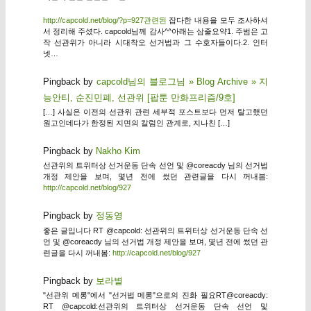
http://capcold.net/blog/?p=927관련된
잡다한 내용을 모두 조사하셔
서 정리해 주셨다. capcold님께 감사^^아래는 삼줄요약1. 주범은 고
작 선관위가 아니라 시대착오 선거법과 그 수호자들이다.2. 인터
넷…
Pingback by
capcold님의 블로그님 » Blog Archive » 지
능안티, 순진민폐, 선관위 [팝툰 만화프리즘/9호]
[…] 사실은 이전의 선관위 관련 세부적 포스트보다 먼저 탈고했던
원고인데다가 한정된 지면의 칼럼인 관계로, 지나친 […]
Pingback by
Nakho Kim
선관위의 트위터상 선거운동 단속 선언 및 @coreacdy 님의 선거법
개정 제안을 보며, 몇년 전에 썼던 관련글을 다시 꺼내봄:
http://capcold.net/blog/927
Pingback by
정동영
좋은 글입니다 RT @capcold: 선관위의 트위터상 선거운동 단속 선
언 및 @coreacdy 님의 선거법 개정 제안을 보며, 몇년 전에 썼던 관
련글을 다시 꺼내봄:
http://capcold.net/blog/927
Pingback by
보라별
"선관위 메롱"에서 "선거법 메롱"으로의 진화 필요RT@coreacdy:
RT @capcold:선관위의 트위터상 선거운동 단속 선언 및