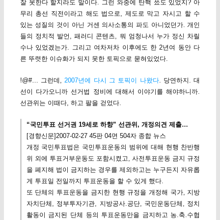
잘 못한다 할지라도 말이다. 그런 와중에 탄핵 쑈도 있었지? 아
무리 총선 직전이라고 해도 법으로, 제도로 막고 자시고 할 수
있는 성질의 것이 아닌 거센 의사소통의 파도 아니었던가. 개인
들의 정치적 발언, 패러디 콘텐츠, 뭐 엄청나서 누가 정신 차릴
수나 있었겠는가. 그리고 여차저차 이후에도 한 2년여 동안 다
른 뚜렷한 이슈화가 되지 못한 토픽으로 묻혀있었다.
!@#… 그런데,
2007년에 다시 그 토픽이 나왔다
. 당연하지. 대
선이 다가오니까 선거법 정비에 대해서 이야기를 해야하니까.
선관위는 이때다, 하고 팔을 걷었다.
“국민투표 선거권 19세로 하향” 선관위, 개정의견 제출…
[경향신문]2007-02-27 45판 04면 504자 종합 뉴스
개정 국민투표법은 국민투표운동의 범위에 대해 현행 찬반행
위 외에 투표거부운동도 포함시켰고, 사전투표운동 금지 규정
을 폐지해 법이 금지하는 경우를 제외하고는 누구든지 자유롭
게 투표일 전일까지 투표운동을 할 수 있게 했다.
또 단체의 투표운동을 금지한 현행 규정을 개정해 국가, 지방
자치단체, 정부투자기관, 지방공사.공단, 국민운동단체, 정치
활동이 금지된 단체 등의 투표운동만을 금지하고 농.축.수협