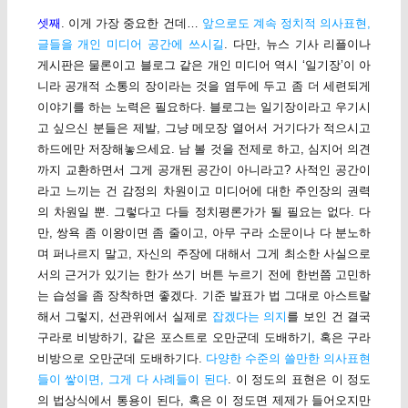
셋째
. 이게 가장 중요한 건데…
앞으로도 계속 정치적 의사표현,
글들을 개인 미디어 공간에 쓰시길
. 다만, 뉴스 기사 리플이나
게시판은 물론이고 블로그 같은 개인 미디어 역시 ‘일기장’이 아
니라 공개적 소통의 장이라는 것을 염두에 두고 좀 더 세련되게
이야기를 하는 노력은 필요하다. 블로그는 일기장이라고 우기시
고 싶으신 분들은 제발, 그냥 메모장 열어서 거기다가 적으시고
하드에만 저장해놓으세요. 남 볼 것을 전제로 하고, 심지어 의견
까지 교환하면서 그게 공개된 공간이 아니라고? 사적인 공간이
라고 느끼는 건 감정의 차원이고 미디어에 대한 주인장의 권력
의 차원일 뿐. 그렇다고 다들 정치평론가가 될 필요는 없다. 다
만, 쌍욕 좀 이왕이면 좀 줄이고, 아무 구라 소문이나 다 분노하
며 퍼나르지 말고, 자신의 주장에 대해서 그게 최소한 사실으로
서의 근거가 있기는 한가 쓰기 버튼 누르기 전에 한번쯤 고민하
는 습성을 좀 장착하면 좋겠다. 기준 발표가 법 그대로 아스트랄
해서 그렇지, 선관위에서 실제로
잡겠다는 의지
를 보인 건 결국
구라로 비방하기, 같은 포스트로 오만군데 도배하기, 혹은 구라
비방으로 오만군데 도배하기다.
다양한 수준의 쓸만한 의사표현
들이 쌓이면, 그게 다 사례들이 된다
. 이 정도의 표현은 이 정도
의 법상식에서 통용이 된다, 혹은 이 정도면 제제가 들어오지만