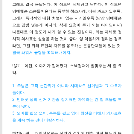
그래도 결국 용납된다, 이 정도면 삭제권고 당한다, 이 정도면
명예훼손 소송들어온다는 풍부한 참조사례. 이런 과도기일수록,
그래서 즉각적인 대형 처벌이 없는 시기일수록 (당장 명예훼손
으로 감방 넣는게 아니라, 삭제 요청이 주가 되는 타이밍이니)
나름대로 이 정도가 내가 할 수 있는 진심이다, 라는 자세로 정
치적 의사표현 실험을 하는 것이 좋다. 영 억울하게 걸리는 경우
라면, 그걸 위해 표현의 자유를 옹호하는 운동단체들이 있는 것.
결국 싸워서 균형을 획득해내야지
.
!@#… 이런, 이야기가 길어졌다. 스낵컬쳐에 발맞추는 세 줄 요
약:
1. 주범은 고작 선관위가 아니라 시대착오 선거법과 그 수호자
들이다.
2. 인터넷 상의 선거 기간중 정치표현 자유라는 건 참 조율할 부
분이 많다.
3. 오바할 필요 없이, 주눅들 필요 없이 최선을 다해서 의사표현
을 계속 하는 것이 바람직하다.
하지만 뭐… 개인적으로는 선거와 정치에 대한 이런 분노와 뜨