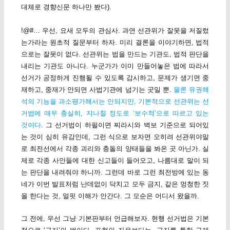
대체로 경향신문 하나만 봤다).
!@#… 우선, 요새 모두의 관심사. 과연 선관위가 잘못을 저질렀
는가라는 원초적 질문부터 하자. 미리 결론을 이야기하면, 법적
으로는 잘못이 없다. 선관위는 법을 만드는 기관도, 법적 판단을
내리는 기관도 아니다. 누군가가 이미 만들어놓은 법에 따라서
선거가 공정하게 진행될 수 있도록 감시하고, 문제가 생기면 중
재하고, 중재가 안되면 사법기관에 넘기는 곳일 뿐.
물론 유권해
석의 기능을 과소평가해서는 안되지만, 기본적으로 선관위는 선
거법에 매우 충실히, 지나칠 정도로 ‘보수적’으로 따르고 있는
것이다
. 그 선거법이 하필이면 찌라시와 벽보 기준으로 되어있
는 것이 심히 유감인데, 그런 식으로 보자면 오히려 선관위야말
로 최전선에서 각종 괴리와 충돌의 양태들을 봐온 곳 아닌가. 실
제로 각종 사안들에 대한 신고들이 들어오고, 나름대로 말이 되
는 판단을 내려줘야 하니까. 그런데 바로 그런 최전방에 있는 동
네가 이번 발표처럼 난데없이 닥치고 모두 금지, 같은 멍청한 짓
을 한다는 것, 얼핏 이해가 안간다. 그 모순은 어디서 왔을까.
그 전에, 우선 그냥 기본판부터 언급해보자. 현행 선거법은 기본