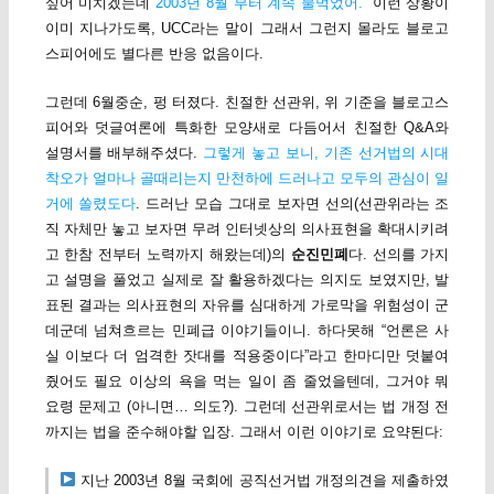
싶어 미치겠는데
2003년 8월 부터 계속 물먹었어.
” 이런 상황이
이미 지나가도록, UCC라는 말이 그래서 그런지 몰라도 블로고
스피어에도 별다른 반응 없음이다.
그런데 6월중순, 펑 터졌다. 친절한 선관위, 위 기준을 블로고스
피어와 덧글여론에 특화한 모양새로 다듬어서 친절한 Q&A와
설명서를 배부해주셨다.
그렇게 놓고 보니, 기존 선거법의 시대
착오가 얼마나 골때리는지 만천하에 드러나고 모두의 관심이 일
거에 쏠렸도다
. 드러난 모습 그대로 보자면 선의(선관위라는 조
직 자체만 놓고 보자면 무려 인터넷상의 의사표현을 확대시키려
고 한참 전부터 노력까지 해왔는데)의
순진민폐
다. 선의를 가지
고 설명을 풀었고 실제로 잘 활용하겠다는 의지도 보였지만, 발
표된 결과는 의사표현의 자유를 심대하게 가로막을 위험성이 군
데군데 넘쳐흐르는 민폐급 이야기들이니. 하다못해 “언론은 사
실 이보다 더 엄격한 잣대를 적용중이다”라고 한마디만 덧붙여
줬어도 필요 이상의 욕을 먹는 일이 좀 줄었을텐데, 그거야 뭐
요령 문제고 (아니면… 의도?). 그런데 선관위로서는 법 개정 전
까지는 법을 준수해야할 입장. 그래서 이런 이야기로 요약된다:
지난 2003년 8월 국회에 공직선거법 개정의견을 제출하였