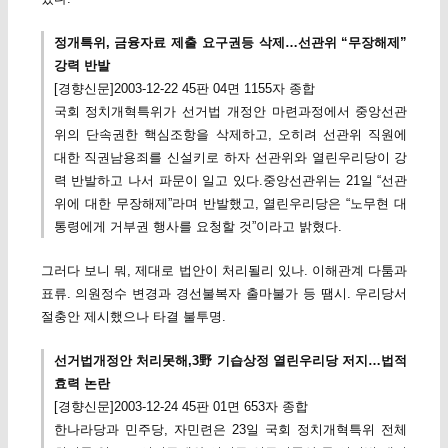
정개특위, 금융자료 제출 요구권등 삭제…선관위 “무장해제”
강력 반발
[경향신문]2003-12-22 45판 04면 1155자 종합
국회 정치개혁특위가 선거법 개정안 마련과정에서 중앙선관
위의 단속권한 핵심조항을 삭제하고, 오히려 선관위 직원에
대한 직권남용죄를 신설키로 하자 선관위와 열린우리당이 강
력 반발하고 나서 파문이 일고 있다.중앙선관위는 21일 “선관
위에 대한 무장해제”라며 반발했고, 열린우리당은 “노무현 대
통령에게 거부권 행사를 요청할 것”이라고 밝혔다.
그러다 보니 뭐, 제대로 법안이 처리될리 있나. 이해관계 다툼과
표류. 의원정수 변경과 경선불복자 출마불가 등 땜시. 우리당서
절충안 제시했으나 타결 불투명.
선거법개정안 처리못해,3野 기습상정 열린우리당 저지…법적
효력 논란
[경향신문]2003-12-24 45판 01면 653자 종합
한나라당과 민주당, 자민련은 23일 국회 정치개혁특위 전체