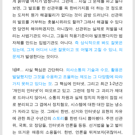
게 옭아맬 여지가 엄청나다. 그런데… 사실 그 문제를 파고 들다
보면, 그 발표를 한 선관위를 욕 한바가지쯤 더 하는 것 정도로
는 도저히 뭔가 해결될리가 없다는 것이 금방 드러난다. 선관위
의 발표를 거부하는 촛불시위라도 할까? 그래서 해결될 수 있다
면 당연히 해야하겠지만, 아니잖아. 선관위는 실제로 처벌을 내
리는 사법기관도 아니고, 그들의 적용기준이야 발표했다지만 법
자체를 만드는 입법기관도 아니다.
즉 상식적으로 봐도 잘못은
있는데, 그게 어디서 나온 잘못이고 또 어떻게 고칠 수 있냐, 의
문제
가 발생한다는 것이다.
!@#… 사실 핵심은 간단하다.
의사소통의 기술과 수요, 활용은
발달했지만 그것을 수용하고 조율하는 제도는 그 다양함에 따라
가지 못하고 있다는 것
. 그 핵심에 인터넷, 그리고 최근 1-2년간
‘개인의 인터넷’이 떠오르고 있고. 그런데 정작 그 괴리가 제대
로 드러나지 않아서, 소통의 차원과 실제 정치의 차원이 점점 서
로 분리되고 그 갭에서 정치혐오, 시스템에 대한 대안 없는 냉소
가 자라고 있는 것. 그래서 한번, 선거와 인터넷상 표현의 자유
에 관한 최근 수년간의
스토리
를 한번 다시 뽑아봤다. 주연 선관
위, 국회, 모 정당들, 인터넷과 언론들 등등. 선거법을 놓고 벌이
는 뜨거운 애증의 소용돌이. 한번, 언론을 뒤져보자(귀찮아서,