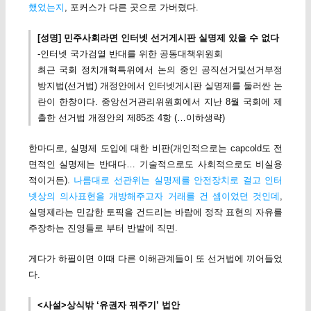
했었는지
, 포커스가 다른 곳으로 가버렸다.
[성명] 민주사회라면 인터넷 선거게시판 실명제 있을 수 없다
-인터넷 국가검열 반대를 위한 공동대책위원회
최근 국회 정치개혁특위에서 논의 중인 공직선거및선거부정
방지법(선거법) 개정안에서 인터넷게시판 실명제를 둘러싼 논
란이 한창이다. 중앙선거관리위원회에서 지난 8월 국회에 제
출한 선거법 개정안의 제85조 4항 (…이하생략)
한마디로, 실명제 도입에 대한 비판(개인적으로는 capcold도 전
면적인 실명제는 반대다… 기술적으로도 사회적으로도 비실용
적이거든).
나름대로 선관위는 실명제를 안전장치로 걸고 인터
넷상의 의사표현을 개방해주고자 거래를 건 셈이었던 것인데
,
실명제라는 민감한 토픽을 건드리는 바람에 정작 표현의 자유를
주장하는 진영들로 부터 반발에 직면.
게다가 하필이면 이때 다른 이해관계들이 또 선거법에 끼어들었
다.
<사설>상식밖 ‘유권자 꿔주기’ 법안