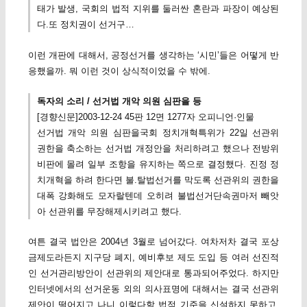
태가 발생, 국회의 법적 지위를 둘러싼 혼란과 파장이 예상된
다.또 정치권이 선거구…
이런 개판에 대해서, 공정선거를 생각하는 ‘시민’들은 어떻게 반
응했을까. 뭐 이런 것이 상식적이었을 수 밖에.
독자의 소리 / 선거법 개악 의원 심판을 등
[경향신문]2003-12-24 45판 12면 1277자 오피니언·인물
선거법 개악 의원 심판을국회 정치개혁특위가 22일 선관위
권한을 축소하는 선거법 개정안을 처리하려고 했으나 전방위
비판에 몰려 일부 조항을 유지하는 쪽으로 결정했다. 진정 정
치개혁을 하려 한다면 불.탈법선거를 막도록 선관위의 권한을
대폭 강화해도 모자랄텐데 오히려 불법선거단속권마저 빼앗
아 선관위를 무장해제시키려고 했다.
여튼 결국 법안은 2004년 3월로 넘어갔다. 여차저차 결국 포상
금제도라든지 지구당 폐지, 예비후보 제도 도입 등 여러 선진적
인 선거관리방안이 선관위의 제안대로 통과되어주었다. 하지만
인터넷에서의 선거운동 외의 의사표명에 대해서는 결국 선관위
제안이 떨어지고 나니 이렇다할 법적 기준을 신설하지 못하고,