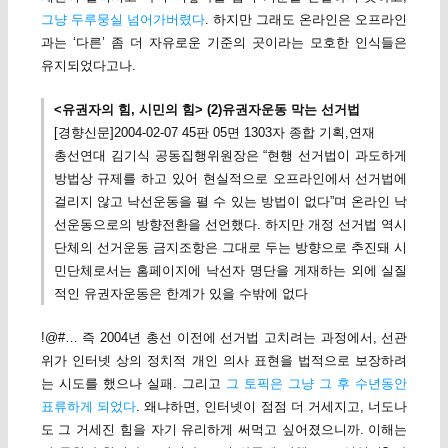
그냥 두루뭉실 넘어가버렸다
. 하지만 그래도 온라인은 오프라인
과는 ‘다른’ 좀 더 자유로운 기준의 곳이라는 모호한 인식들은
유지되었다고나.
<유권자의 힘, 시민의 힘> (2)유권자운동 막는 선거법
[경향신문]2004-02-07 45판 05면 1303자 종합 기획,연재
총선연대 김기식 공동집행위원장은 “현행 선거법이 과도하게
방법상 규제를 하고 있어 현실적으로 오프라인에서 선거법에
걸리지 않고 낙선운동을 펼 수 있는 방법이 없다”며 온라인 낙
선운동으로의 방향전환을 선언했다. 하지만 개정 선거법 역시
단체의 선거운동 금지조항은 그대로 두는 방향으로 추진돼 시
민단체로서는 홈페이지에 낙선자 명단을 게재하는 외에 실질
적인 유권자운동은 한계가 있을 수밖에 없다
!@#… 즉 2004년 총선 이전에 선거법 고치려는 과정에서, 선관
위가 인터넷 상의 정치적 개인 의사 표현을 법적으로 보장하려
는 시도를 했으나 실패. 그리고
그 토픽은 그냥 그 후 수년동안
표류하게 되었다
. 왜냐하면, 인터넷이 점점 더 거세지고, 너도나
도 그 거세진 힘을 자기 유리하게 써먹고 싶어졌으니까. 이해는