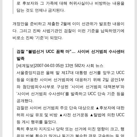
로 후보자와 그 가족에 대해 허위사실이나 비방하는 내용을
담는 것도 언제나 금지된다.
개정안을 준비하고 제출한 2월에 이미 선관위가 발표한 내용이
다. 그리고 진짜 사법기관인 검찰이 이런 기준을 납득하였기에
비로소 진짜 ‘기준’이 되었다.
검찰 “불법선거 UCC 꼼짝 마”… 사이버 선거범죄 수사센터
발족
[세계일보]2007-04-03 05판 13면 582자 사회 뉴스
서울중앙지검은 올해 말 제17대 대통령 선거를 앞두고 UCC
등을 이용한 사이버 선거범죄에 대응하기 위해 2일 공안1부
와 첨단범죄수사부로 구성된 ‘사이버 선거범죄 대책본부’와
‘사이버 선거범죄 수사센터’를 발족하고 UCC 단속 기준 등을
공개했다.
검찰은 사이버 선거범죄 주요 단속 대상으로 ▲후보자에 대한
허위 사실 유포 및 비방 ▲사전 선거운동 ▲탈법에 의한 UCC
등 게시 행위를 들었다.
특히 후보자 지지도나 당락 또는 선거에 미친 영향이 크고, 행
위의 반복 횟수가 많거나 동기가 불순한 경우 구속하는 등 엄