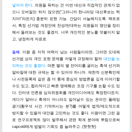
넣어야 한다
. 의원들 욕하는 건 이번 대선과 직접적인 관계가 없
으니 오버질만 하지 않으면(“그러니까 한나라당 대선후보는 찍
지마!”라든지) 충분히 표현 가능. 간담이 서늘해지도록. 팩트로
서, 특정 선거법 개정안에 찬성/반대하는 의원들의 명단을 정리
해서 돌려보는 것도 좋겠지. 너무 개인적인 분노를 덧붙이지 말
고, 냉정하게 자료로.
둘째
. 이왕 좀 지적 여력이 남는 사람들이라면, 그러면 도대체
선거법 상의 개인 표현 문제를 어떻게 규정해야 할까
대안을 논
의하는 것도 좋겠다
. 여튼 별의 별 잔머리를 굴리는 흑색 선거와
알바질에 대한 규제는 할 수 있어야 하니까. 제한적 신분확인제
나 사전등록제 같은 좀 더 통제 중심의 방법론을 깊게 이야기할
수도 있고, 합리적이고 빠른 명예훼손 조정 기구를 논할 수도 있
다. 인터넷 언론용 심의위원회를 개인미디어에도 확장한다든지.
게다가 알바나 흑색이 아니라도 일어날수 있는 온라인 플레임
광기(황우석 사건 기억하시는 분?)를 어떻게 법적/제도적으로
방지할 수 있을까 대안을 고민하는 것도 좋다. 이왕이면 그런 걸
로 연구프로젝트 많이 발주해서 관련 학계 분야에 뿌림으로써
capcold에게 밥벌이 기회도 좀 늘려주고. (핫핫핫)