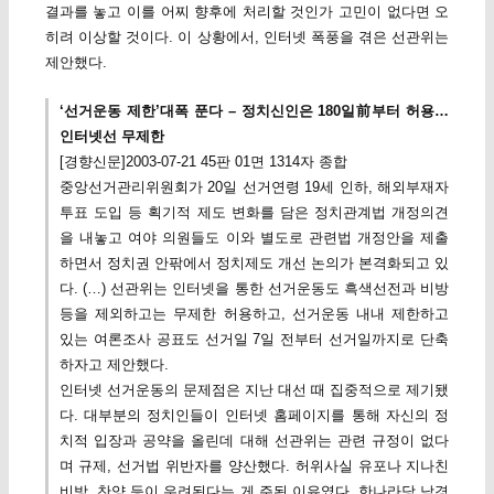
결과를 놓고 이를 어찌 향후에 처리할 것인가 고민이 없다면 오
히려 이상할 것이다. 이 상황에서, 인터넷 폭풍을 겪은 선관위는
제안했다.
‘선거운동 제한’대폭 푼다 – 정치신인은 180일前부터 허용…
인터넷선 무제한
[경향신문]2003-07-21 45판 01면 1314자 종합
중앙선거관리위원회가 20일 선거연령 19세 인하, 해외부재자
투표 도입 등 획기적 제도 변화를 담은 정치관계법 개정의견
을 내놓고 여야 의원들도 이와 별도로 관련법 개정안을 제출
하면서 정치권 안팎에서 정치제도 개선 논의가 본격화되고 있
다. (…) 선관위는 인터넷을 통한 선거운동도 흑색선전과 비방
등을 제외하고는 무제한 허용하고, 선거운동 내내 제한하고
있는 여론조사 공표도 선거일 7일 전부터 선거일까지로 단축
하자고 제안했다.
인터넷 선거운동의 문제점은 지난 대선 때 집중적으로 제기됐
다. 대부분의 정치인들이 인터넷 홈페이지를 통해 자신의 정
치적 입장과 공약을 올린데 대해 선관위는 관련 규정이 없다
며 규제, 선거법 위반자를 양산했다. 허위사실 유포나 지나친
비방, 찬양 등이 우려된다는 게 주된 이유였다. 한나라당 남경