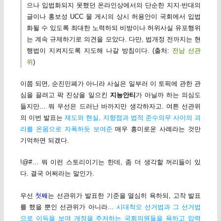
으나 입법화되지 못했던 온라인상에서의 단순한 지지·반대의
글이나 홍보성 UCC 물 게시의 상시 허용안이 국회에서 입법
화될 수 있도록 최대한 노력하되 비방이나 허위사실 유포행위
는 계속 규제하기로 의견을 모았다. 다만, 법개정 전까지는 현
행법이 지켜지도록 지도해 나갈 방침이다. (출처:
전남 선관
위
)
이쯤 되면, 순진민폐가 아니라 사실은 일부러 이 토픽에 관한 관
심을 끌려고 팍 진상을 일으킨
지능안티
가 아닐까 하는 의심도
들지만… 뭐 우선은 드러난 바까지만 생각하자고. 여튼 선관위
의 이번 발표는
제도와 현실, 지향점과 법적 준수의무 사이의 괴
리를 온몸으로 자폭하듯 보여준
매우 흥미로운 사례라는 것만
기억하면 되겠다.
!@#… 뭐 이런 스토리이기는 한데, 좀 더 생각할 꺼리들이 있
다. 결국 어쩌라는 말인가.
우선
첫째
는 선관위가 발표한 기준을 열심히 욕하되, 고작 발표
를 했을 뿐인 선관위가 아니라…
시대착오 선거법과 그 선거법
으로 이득을 보며 개정을 주저하는 국회의원들을 욕하고 압력