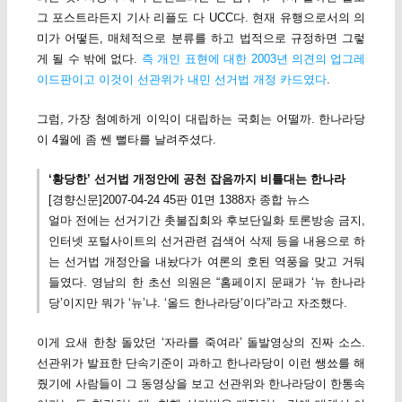
그 포스트라든지 기사 리플도 다 UCC다. 현재 유행으로서의 의
미가 어떻든, 매체적으로 분류를 하고 법적으로 규정하면 그렇
게 될 수 밖에 없다.
즉 개인 표현에 대한 2003년 의견의 업그레
이드판이고 이것이 선관위가 내민 선거법 개정 카드였다
.
그럼, 가장 첨예하게 이익이 대립하는 국회는 어떨까. 한나라당
이 4월에 좀 쎈 뻘타를 날려주셨다.
‘황당한’ 선거법 개정안에 공천 잡음까지 비틀대는 한나라
[경향신문]2007-04-24 45판 01면 1388자 종합 뉴스
얼마 전에는 선거기간 촛불집회와 후보단일화 토론방송 금지,
인터넷 포털사이트의 선거관련 검색어 삭제 등을 내용으로 하
는 선거법 개정안을 내놨다가 여론의 호된 역풍을 맞고 거둬
들였다. 영남의 한 초선 의원은 “홈페이지 문패가 ‘뉴 한나라
당’이지만 뭐가 ‘뉴’냐. ‘올드 한나라당’이다”라고 자조했다.
이게 요새 한창 돌았던 ‘자라를 죽여라’ 돌발영상의 진짜 소스.
선관위가 발표한 단속기준이 과하고 한나라당이 이런 쌩쑈를 해
줬기에 사람들이 그 동영상을 보고 선관위와 한나라당이 한통속