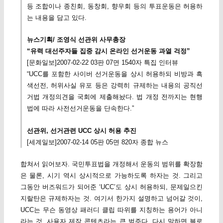
등 조합이나 종친회, 동창회, 향우회 등의 투표운동은 허용하
는 내용을 담고 있다.
뉴스기획/ 조영식 선관위 사무총장
“유력 대선주자들 집중 감시 온라인 선거운동 과열 걱정”
[문화일보]2007-02-22 03판 07면 1540자 특집 인터뷰
“UCC를 포함한 사이버 선거운동을 상시 허용하되 비방과 흑
색선전, 허위사실 유포 등은 강력히 규제하는 내용의 공직선
거법 개정의견을 국회에 제출해놨다. 법 개정 전까지는 현행
법에 따라 사전선거운동을 단속한다.”
선관위, 선거관련 UCC 상시 허용 추진
[세계일보]2007-02-14 05판 05면 820자 종합 뉴스
합쳐서 읽어보자. 국민투표법을 개정해서 운동의 범위를 확장함
은 물론, 시기 역시 상시적으로 가능하도록 하자는 것. 그리고
그동안 버즈워드가 되어준 ‘UCC’도 상시 허용하되, 문제일으킨
지랄탄은 규제하자는 것. 여기서 한가지 설명하고 넘어갈 것이,
UCC는 무슨 동영상 패러디 클립 따위를 지칭하는 용어가 아니
라는 것. 사용자 제작 콘텐츠라는 큰 범주다. 다시 말하면 블로