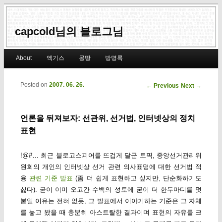
capcold님의 블로그님
Main menu
About
엑기스
몽땅
방명록
Skip to primary content
Skip to secondary content
Posted on
2007. 06. 26.
Post navigation
←
Previous
Next
→
언론을 뒤져보자: 선관위, 선거법, 인터넷상의 정치
표현
!@#… 최근 블로고스피어를 뜨겁게 달군 토픽, 중앙선거관리위
원회의 개인의 인터넷상 선거 관련 의사표명에 대한 선거법 적
용
관련 기준 발표
(좀 더 쉽게 표현하고 싶지만, 단순화하기도
싫다). 굳이 이미 오고간 수백의 성토에 굳이 더 한두마디를 덧
붙일 이유는 전혀 없듯, 그 발표에서 이야기하는 기준은 그 자체
를 놓고 봤을 때 충분히 아스트랄한 결과이며 표현의 자유를 크