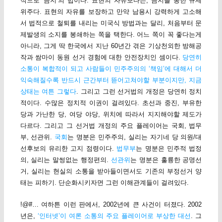
적으로 ‘금지’의 법이다. 표현의 자유보다는, 금지를 통한 규제
위주다. 표현의 자유를 보장하고 만약 남용시 강력하게 고소해
서 법적으로 철퇴를 내리는 미국식 방법과는 달리, 처음부터 문
제발생의 소지를 봉쇄하는 쪽을 택한다. 어느 쪽이 꼭 좋다는게
아니라, 그게 딱 한국에서 지난 60년간 겪은 기상천외한 방해공
작과 쌈마이 동원 선거 경험에 대한 안전장치인 셈이다.
당연히
소통이 복합적이 되고 사람들이 민주주의의 ‘책임’에 대해서 더
익숙해질수록 반드시 근간부터 뜯어고쳐야할 부분이지만, 지금
상태는 여튼 그렇다
. 그리고 그런 선거법의 개정은 당연히 정치
적이다. 수많은 정치적 이권이 걸려있다. 초선과 중진, 부유한
당과 가난한 당, 여당 야당, 위치에 따라서 지지해야할 제도가
다르다. 그리고 그 선거법 개정의 주요 플레이어는 국회, 법무
부, 선관위.
국회
는 명분은 민주주의, 실리는 자기네 당 의원/대
선후보의 유리한 고지 점령이다.
법무부
는 명분은 민주적 법정
의, 실리는 말썽없는 행정편의.
선관위
는 명분은 훌륭한 공명선
거, 실리는 현실의 소통을 받아들이면서도 기존의 부정선거 양
태는 피하기. 단순화시키자면 그런 이해관계들이 걸려있다.
!@#… 여하튼 이런 판에서, 2002년에 큰 사건이 터졌다. 2002
년은,
‘인터넷’이 여론 소통의 주요 플레이어로 부상한 대선
. 그