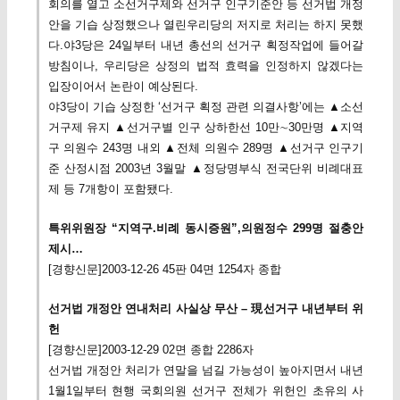
회의를 열고 소선거구제와 선거구 인구기준안 등 선거법 개정
안을 기습 상정했으나 열린우리당의 저지로 처리는 하지 못했
다.야3당은 24일부터 내년 총선의 선거구 획정작업에 들어갈
방침이나, 우리당은 상정의 법적 효력을 인정하지 않겠다는
입장이어서 논란이 예상된다.
야3당이 기습 상정한 ‘선거구 획정 관련 의결사항’에는 ▲소선
거구제 유지 ▲선거구별 인구 상하한선 10만∼30만명 ▲지역
구 의원수 243명 내외 ▲전체 의원수 289명 ▲선거구 인구기
준 산정시점 2003년 3월말 ▲정당명부식 전국단위 비례대표
제 등 7개항이 포함됐다.
특위위원장 “지역구.비례 동시증원”,의원정수 299명 절충안
제시…
[경향신문]2003-12-26 45판 04면 1254자 종합
선거법 개정안 연내처리 사실상 무산 – 現선거구 내년부터 위
헌
[경향신문]2003-12-29 02면 종합 2286자
선거법 개정안 처리가 연말을 넘길 가능성이 높아지면서 내년
1월1일부터 현행 국회의원 선거구 전체가 위헌인 초유의 사