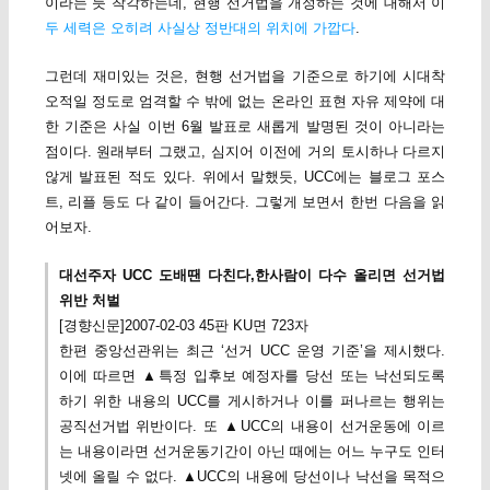
이라는 듯 착각하는데, 현행 선거법을 개정하는 것에 대해서 이
두 세력은 오히려 사실상 정반대의 위치에 가깝다
.
그런데 재미있는 것은, 현행 선거법을 기준으로 하기에 시대착
오적일 정도로 엄격할 수 밖에 없는 온라인 표현 자유 제약에 대
한 기준은 사실 이번 6월 발표로 새롭게 발명된 것이 아니라는
점이다. 원래부터 그랬고, 심지어 이전에 거의 토시하나 다르지
않게 발표된 적도 있다. 위에서 말했듯, UCC에는 블로그 포스
트, 리플 등도 다 같이 들어간다. 그렇게 보면서 한번 다음을 읽
어보자.
대선주자 UCC 도배땐 다친다,한사람이 다수 올리면 선거법
위반 처벌
[경향신문]2007-02-03 45판 KU면 723자
한편 중앙선관위는 최근 ‘선거 UCC 운영 기준’을 제시했다.
이에 따르면 ▲특정 입후보 예정자를 당선 또는 낙선되도록
하기 위한 내용의 UCC를 게시하거나 이를 퍼나르는 행위는
공직선거법 위반이다. 또 ▲UCC의 내용이 선거운동에 이르
는 내용이라면 선거운동기간이 아닌 때에는 어느 누구도 인터
넷에 올릴 수 없다. ▲UCC의 내용에 당선이나 낙선을 목적으