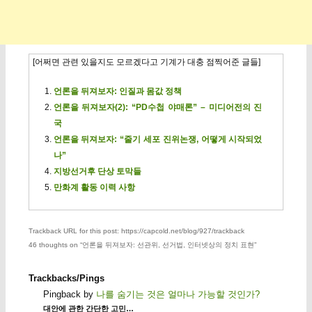
[어쩌면 관련 있을지도 모르겠다고 기계가 대충 점찍어준 글들]
언론을 뒤져보자: 인질과 몸값 정책
언론을 뒤져보자(2): “PD수첩 야매론” – 미디어전의 진
국
언론을 뒤져보자: “줄기 세포 진위논쟁, 어떻게 시작되었
나”
지방선거후 단상 토막들
만화계 활동 이력 사항
Trackback URL for this post: https://capcold.net/blog/927/trackback
46 thoughts on “
언론을 뒤져보자: 선관위, 선거법, 인터넷상의 정치 표현
”
Trackbacks/Pings
Pingback by
나를 숨기는 것은 얼마나 가능할 것인가?
대안에 관한 간단한 고민…