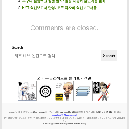
누구나 힐링하고 힐링 받자: 힐링 자동화 알고리즘 설계
NYT 혁신보고서 단상: 모두 각자의 혁신보고서를
Comments are closed.
Search
Search
굳이 구글검색으로 돌려보시려면:
capcold님의 블로그님 은
Wordpress
로 구동됩니다.
capcold식 카피레프트
를 챙깁니다.
RSS구독은 여기
. 메일은
capcold골뱅이capcold.net
.
[주] 캡콜닷넷은 광고스팸만 아니면 의도적으로 덧글과 트랙백을 막거나 삭제하지 않습니다 - 없어졌다면 자동필터링 임시함에 있을겁니
다.
Follow @capcold.bsky.social on BlueSky