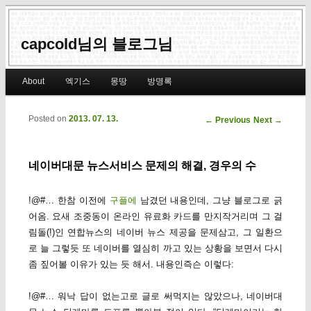
capcold님의 블로그님
Main menu
About
엑기스
몽땅
방명록
Skip to primary content
Skip to secondary content
Posted on
2013. 07. 13.
Post navigation
←
Previous
Next
→
네이버대문 뉴스서비스 문제의 해결, 경우의 수
!@#… 한참 이전에
구플에
남겼던 내용인데, 그냥 블로그로 긁
어옴. 요새 조중동이 온라인 유료화 카드를 만지작거리며 그 걸
림돌(!)인 연합뉴스의 네이버 뉴스 제공을 문제삼고, 그 일환으
로 늘 그렇듯 또 네이버를 열심히 까고 있는 상황을 보면서 다시
좀 짚어볼 이유가 있는 듯 해서. 내용인즉슨 이렇다:
!@#… 워낙 답이 없는고로 글로 써먹지는 않았으나, 네이버대