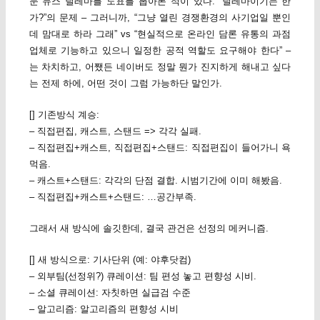
문 뉴스 딜레마를 도표를 뽑아본 적이 있다. “딜레마이기는 한
가?”의 문제 – 그러니까, “그냥 열린 경쟁환경의 사기업일 뿐인
데 맘대로 하라 그래” vs “현실적으로 온라인 담론 유통의 과점
업체로 기능하고 있으니 일정한 공적 역할도 요구해야 한다” –
는 차치하고, 어쨌든 네이버도 정말 뭔가 진지하게 해내고 싶다
는 전제 하에, 어떤 것이 그럼 가능하단 말인가.
[] 기존방식 계승:
– 직접편집, 캐스트, 스탠드 => 각각 실패.
– 직접편집+캐스트, 직접편집+스탠드: 직접편집이 들어가니 욕
먹음.
– 캐스트+스탠드: 각각의 단점 결합. 시범기간에 이미 해봤음.
– 직접편집+캐스트+스탠드: …공간부족.
그래서 새 방식에 솔깃한데, 결국 관건은 선정의 메커니즘.
[] 새 방식으로: 기사단위 (예: 야후닷컴)
– 외부팀(선정위?) 큐레이션: 팀 편성 놓고 편향성 시비.
– 소셜 큐레이션: 자칫하면 실급검 수준
– 알고리즘: 알고리즘의 편향성 시비