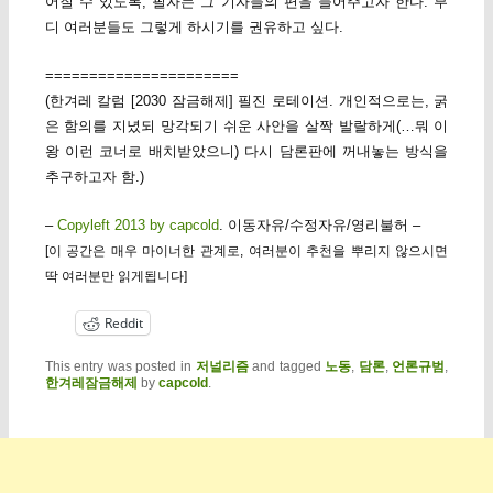
어질 수 있도록, 필자는 그 기자들의 편을 들어주고자 한다. 부
디 여러분들도 그렇게 하시기를 권유하고 싶다.
======================
(한겨레 칼럼 [2030 잠금해제] 필진 로테이션. 개인적으로는, 굵
은 함의를 지녔되 망각되기 쉬운 사안을 살짝 발랄하게(…뭐 이
왕 이런 코너로 배치받았으니) 다시 담론판에 꺼내놓는 방식을
추구하고자 함.)
–
Copyleft 2013 by capcold
. 이동자유/수정자유/영리불허 –
[이 공간은 매우 마이너한 관계로, 여러분이 추천을 뿌리지 않으시면
딱 여러분만 읽게됩니다]
Reddit
This entry was posted in
저널리즘
and tagged
노동
,
담론
,
언론규범
,
한겨레잠금해제
by
capcold
.