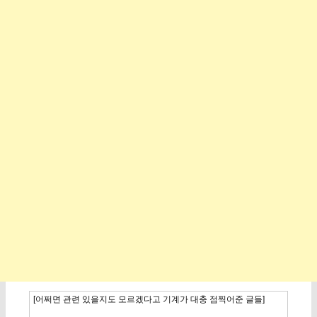
[어쩌면 관련 있을지도 모르겠다고 기계가 대충 점찍어준 글들]