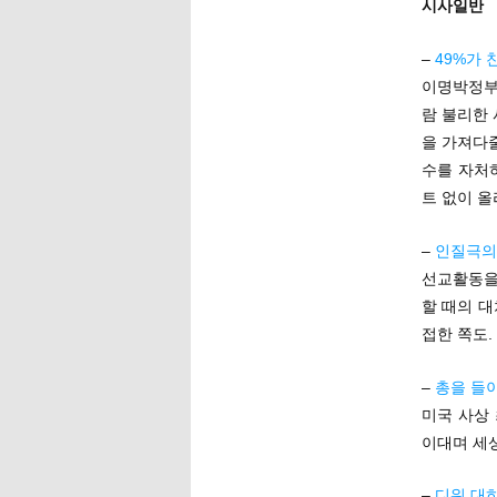
시사일반
–
49%가
이명박정부
람 불리한
을 가져다줄
수를 자처
트 없이 
–
인질극의
선교활동을
할 때의 대
접한 쪽도.
–
총을 들
미국 사상
이대며 세상
–
디워 대