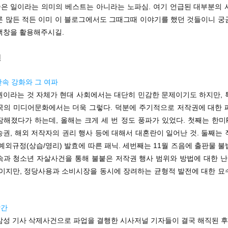
 좋은 일이라는 의미의 베스트는 아니라는 노파심. 여기 언급된 대부분의 
론 많든 적든 이미 이 블로그에서도 그때그때 이야기를 했던 것들이니 궁
색창을 활용해주시길.
련
단속 강화와 그 여파
권이라는 것 자체가 현대 사회에서는 대단히 민감한 문제이기도 하지만, 
국의 미디어문화에서는 더욱 그렇다. 덕분에 주기적으로 저작권에 대한 
해졌다가 하는데, 올해는 크게 세 번 정도 풍파가 있었다. 첫째는 한미
권, 해외 저작자의 권리 행사 등에 대해서 대혼란이 일어난 것. 둘째는
예외규정(상습/영리) 발효에 따른 패닉. 세번째는 11월 즈음에 출판물 
속과 청소년 자살사건을 통해 불붙은 저작권 행사 범위와 방법에 대한 난리
말이지만, 정당사용과 소비시장을 동시에 장려하는 균형적 발전에 대한 묘
창간
삼성 기사 삭제사건으로 파업을 결행한 시사저널 기자들이 결국 해직된 후,