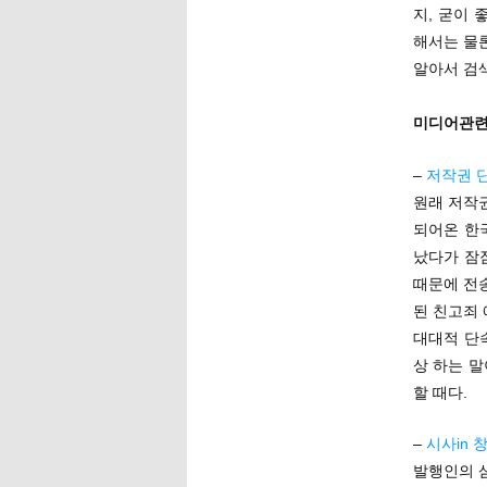
지, 굳이
해서는 물
알아서 검
미디어관
–
저작권 
원래 저작
되어온 한
났다가 잠잠
때문에 전송
된 친고죄 
대대적 단
상 하는 
할 때다.
–
시사in 
발행인의 