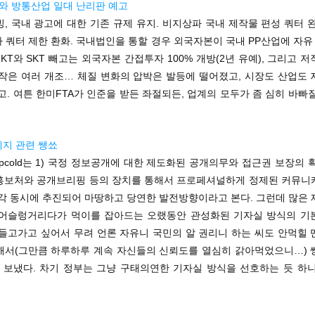
A와 방통산업 일대 난리판 예고
, 국내 광고에 대한 기존 규제 유지. 비지상파 국내 제작물 편성 쿼터 
가 쿼터 제한 환화. 국내법인을 통할 경우 외국자본이 국내 PP산업에 자유 
 KT와 SKT 빼고는 외국자본 간접투자 100% 개방(2년 유예), 그리고 
 작은 여러 개조… 체질 변화의 압박은 발등에 떨어졌고, 시장도 산업도 
고. 여튼 한미FTA가 인준을 받든 좌절되든, 업계의 모두가 좀 심히 바빠
폐지 관련 쌩쑈
apcold는 1) 국정 정보공개에 대한 제도화된 공개의무와 접근권 보장의 확
홍보처와 공개브리핑 등의 장치를 통해서 프로페셔널하게 정제된 커뮤니
각각 동시에 추진되어 마땅하고 당연한 발전방향이라고 본다. 그런데 많은 
 어슬렁거리다가 먹이를 잡아드는 오랬동안 관성화된 기자실 방식의 기
 들고가고 싶어서 무려 언론 자유니 국민의 알 권리니 하는 씨도 안먹힐 
해서(그만큼 하루하루 계속 자신들의 신뢰도를 열심히 갉아먹었으니…) 
를 보냈다. 차기 정부는 그냥 구태의연한 기자실 방식을 선호하는 듯 하니