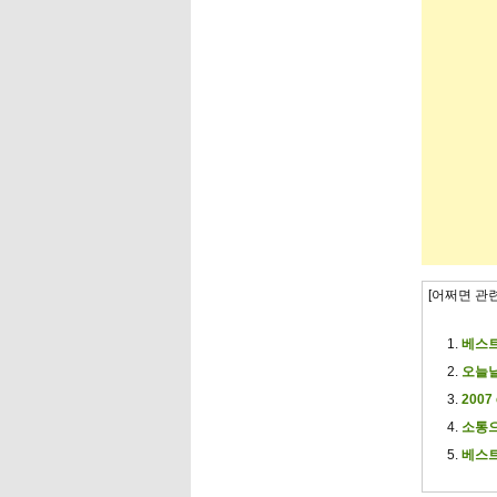
[어쩌면 관
베스트 
오늘날
200
소통으
베스트