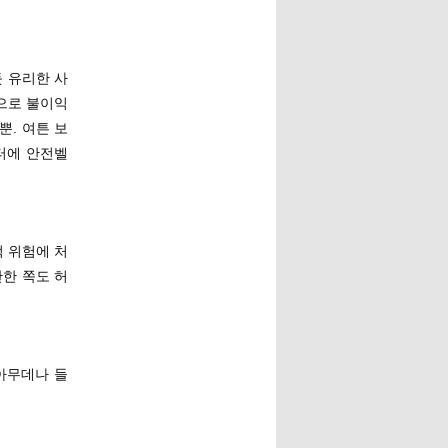
 유리한 사
으로 불이익
뿐. 여튼 보
터에 안전벨
 위험에 처
만한 쪽도 허
아무데나 들