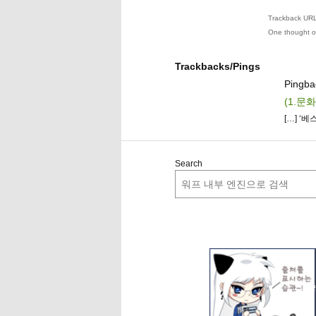
Trackback URL 
One thought o
Trackbacks/Pings
Pingb
(1.문
[…] ‘베
Search