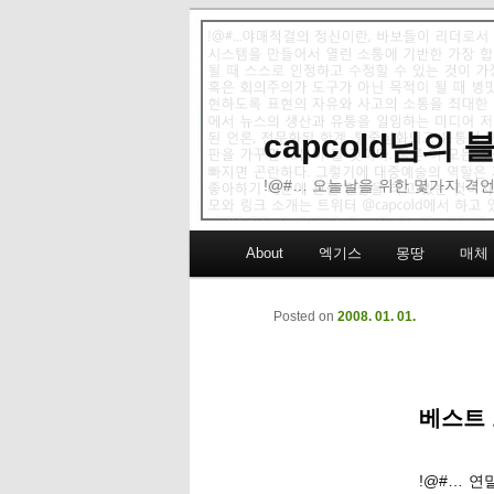
capcold님의
!@#… 오늘날을 위한 몇가지 격언
Main menu
About
엑기스
몽땅
매체
Skip to primary content
Skip to secondary content
Posted on
2008. 01. 01.
베스트 오
!@#… 연