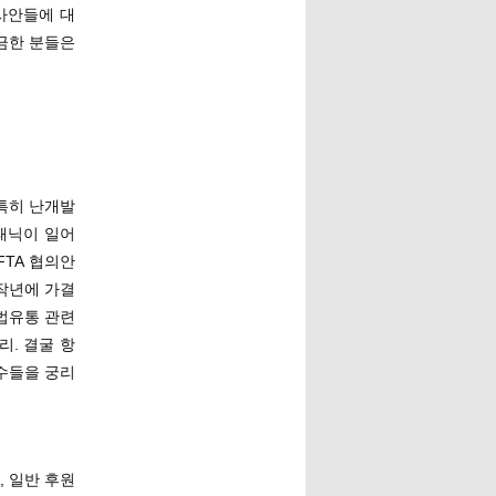
사안들에 대
금한 분들은
특히 난개발
패닉이 일어
FTA 협의안
 작년에 가결
불법유통 관련
. 결굴 항
수들을 궁리
 일반 후원