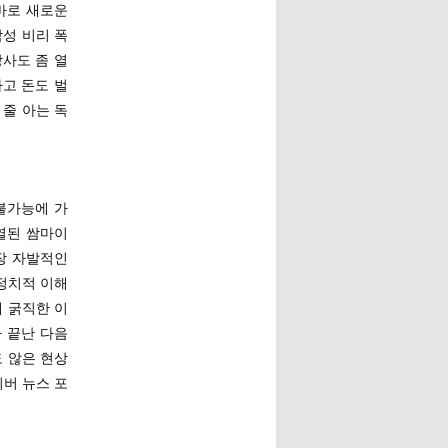
바로 새로운
삼성 비리 폭
사도 좀 열
고 돈도 벌
 줄 아는 독
불가능에 가
열된 쌈마이
장 자발적인
정치적 이해
 굵직한 이
 끝난 다음
 않은 현상
버 뉴스 포