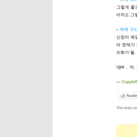
그렇게 좋
아직도 그
–
학력 구
신정아 예
라 문제가
슈화가 될…
!@#… 자
—
Copylef
Reddi
This entry w