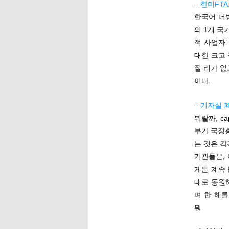
–
한미FT
한국어 더빙
의 1개 국
적 사업자’
대한 크고
질 리가 없
이다.
–
기자실 
뭐랄까, c
부가 국정
는 것은 
기관들은,
게든 계속
대로 동원
며 한 해
뭐.