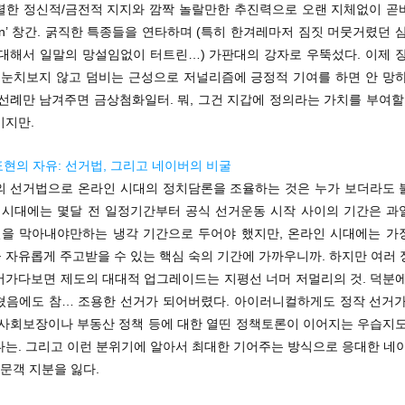
렬한 정신적/금전적 지지와 깜짝 놀랄만한 추진력으로 오랜 지체없이 곧
in’ 창간. 굵직한 특종들을 연타하며 (특히 한겨레마저 짐짓 머뭇거렸던 
 대해서 일말의 망설임없이 터트린…) 가판대의 강자로 우뚝섰다. 이제 장
, 눈치보지 않고 덤비는 근성으로 저널리즘에 긍정적 기여를 하면 안 망하
선례만 남겨주면 금상첨화일터. 뭐, 그건 지갑에 정의라는 가치를 부여할
이지만.
현의 자유: 선거법, 그리고 네이버의 비굴
의 선거법으로 온라인 시대의 정치담론을 조율하는 것은 누가 보더라도 
보 시대에는 몇달 전 일정기간부터 공식 선거운동 시작 사이의 기간은 과
을 막아내야만하는 냉각 기간으로 두어야 했지만, 온라인 시대에는 가
 자유롭게 주고받을 수 있는 핵심 숙의 기간에 가까우니까. 하지만 여러 
어가다보면 제도의 대대적 업그레이드는 지평선 너머 저멀리의 것. 덕분에
쳤음에도 참… 조용한 선거가 되어버렸다. 아이러니컬하게도 정작 선거가
 사회보장이나 부동산 정책 등에 대한 열띤 정책토론이 이어지는 우습지도
다는. 그리고 이런 분위기에 알아서 최대한 기어주는 방식으로 응대한 네이
방문객 지분을 잃다.