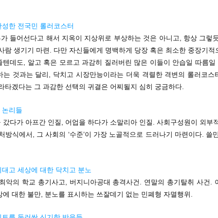
 찬성한 전국민 롤러코스터
가 들어선다고 해서 지옥이 지상위로 부상하는 것은 아니고, 항상 그렇듯
 사람 생기기 마련. 다만 자신들에게 명백하게 당장 혹은 최소한 중장기적
텐데도, 알고 혹은 모르고 과감히 질러버린 많은 이들이 안습일 따름일 
하는 것과는 달리, 닥치고 시장만능이라는 더욱 격렬한 격변의 롤러코스
올라타겠다는 그 과감한 선택의 귀결은 어찌될지 심히 궁금하다.
 논리들
 갔다가 아프간 인질, 어업을 하다가 소말리아 인질. 사회구성원이 외부적
처방식에서, 그 사회의 ‘수준’이 가장 노골적으로 드러나기 마련이다. 쓸
이대고 세상에 대한 닥치고 분노
 최악의 학교 총기사고, 버지니아공대 총격사건. 연말의 총기탈취 사건. 
에 대한 불만, 분노를 표시하는 쓰잘데기 없는 민폐형 자멸행위.
히트를 둘러싼 신기한 반응들