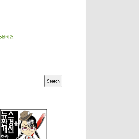
cold버전
Search