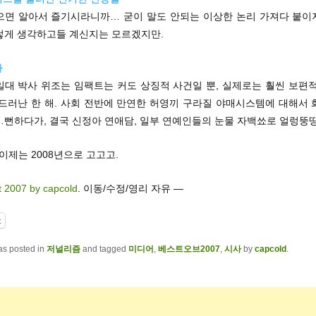
으면 알아서 즐기시라니까… 굳이 말도 안되는 이상한 논리 가져다 붙이지 
렇게 생각하고들 계신지는 모르겠지만.
라
일대 박사 위조는 임팩트는 커도 상징적 사건일 뿐, 실제로는 훨씬 보편적
 드러난 한 해. 사회 전반에 만연한 허영끼 구라질 야매시스템에 대해서 
뻔하다가, 결국 신정아 연애담, 일부 연예인들의 눈물 자백쑈로 얼렁뚱땅
, 이제는 2008년으로 고고고.
t 2007 by capcold
. 이동/수정/영리 자유 —
t
as posted in
저널리즘
and tagged
미디어
,
베스트오브2007
,
시사
by
capcold
.