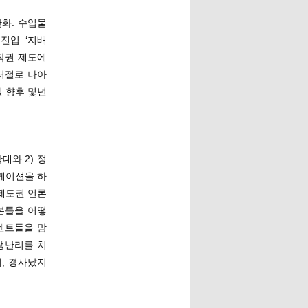
완화. 수입물
진입. ‘지배
저작권 제도에
저절로 나아
질 향후 몇년
대와 2) 정
케이션을 하
제도권 언론
본틀을 어떻
멘트들을 맘
쌩난리를 치
, 경사났지