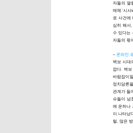
자들의 열
매체 ‘시사
로 사건에
심히 해서
수 있다는 
자들의 몫
–
온라인 표
벽보 시대
깝다. 벽
바람잡이질
정치담론을
관계가 들
슈들이 넘
에 운하나
이 나타났
털, 많은 