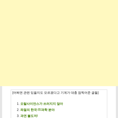
[어쩌면 관련 있을지도 모르겠다고 기계가 대충 점찍어준 글들]
오랄사이언스가 쓰러지지 않아
좌절의 한국 IT/과학 분야
과연 불도저!