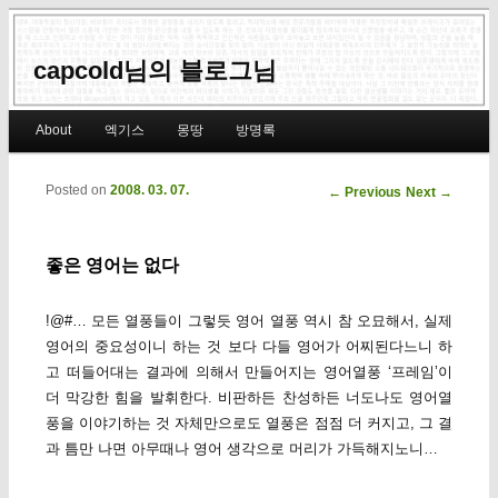
capcold님의 블로그님
Main menu
About
엑기스
몽땅
방명록
Skip to primary content
Skip to secondary content
Posted on
2008. 03. 07.
Post navigation
←
Previous
Next
→
좋은 영어는 없다
!@#… 모든 열풍들이 그렇듯 영어 열풍 역시 참 오묘해서, 실제
영어의 중요성이니 하는 것 보다 다들 영어가 어찌된다느니 하
고 떠들어대는 결과에 의해서 만들어지는 영어열풍 ‘프레임’이
더 막강한 힘을 발휘한다. 비판하든 찬성하든 너도나도 영어열
풍을 이야기하는 것 자체만으로도 열풍은 점점 더 커지고, 그 결
과 틈만 나면 아무때나 영어 생각으로 머리가 가득해지노니…