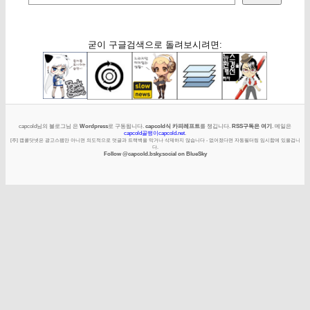
굳이 구글검색으로 돌려보시려면:
capcold님의 블로그님 은
Wordpress
로 구동됩니다.
capcold식 카피레프트
를 챙깁니다.
RSS구독은 여기
. 메일은
capcold골뱅이capcold.net
.
[주] 캡콜닷넷은 광고스팸만 아니면 의도적으로 덧글과 트랙백을 막거나 삭제하지 않습니다 - 없어졌다면 자동필터링 임시함에 있을겁니
다.
Follow @capcold.bsky.social on BlueSky