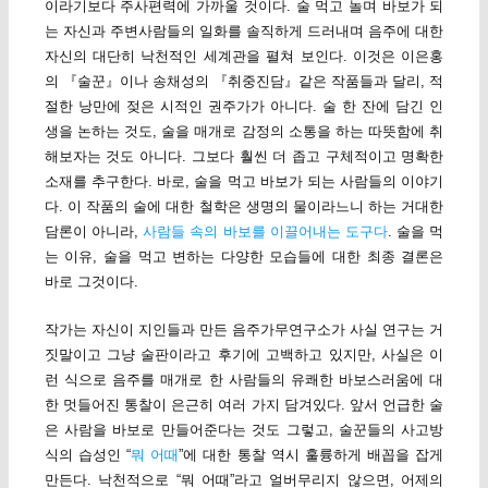
이라기보다 주사편력에 가까울 것이다. 술 먹고 놀며 바보가 되
는 자신과 주변사람들의 일화를 솔직하게 드러내며 음주에 대한
자신의 대단히 낙천적인 세계관을 펼쳐 보인다. 이것은 이은홍
의 『술꾼』이나 송채성의 『취중진담』같은 작품들과 달리, 적
절한 낭만에 젖은 시적인 권주가가 아니다. 술 한 잔에 담긴 인
생을 논하는 것도, 술을 매개로 감정의 소통을 하는 따뜻함에 취
해보자는 것도 아니다. 그보다 훨씬 더 좁고 구체적이고 명확한
소재를 추구한다. 바로, 술을 먹고 바보가 되는 사람들의 이야기
다. 이 작품의 술에 대한 철학은 생명의 물이라느니 하는 거대한
담론이 아니라,
사람들 속의 바보를 이끌어내는 도구다
. 술을 먹
는 이유, 술을 먹고 변하는 다양한 모습들에 대한 최종 결론은
바로 그것이다.
작가는 자신이 지인들과 만든 음주가무연구소가 사실 연구는 거
짓말이고 그냥 술판이라고 후기에 고백하고 있지만, 사실은 이
런 식으로 음주를 매개로 한 사람들의 유쾌한 바보스러움에 대
한 멋들어진 통찰이 은근히 여러 가지 담겨있다. 앞서 언급한 술
은 사람을 바보로 만들어준다는 것도 그렇고, 술꾼들의 사고방
식의 습성인 “
뭐 어때
”에 대한 통찰 역시 훌륭하게 배꼽을 잡게
만든다. 낙천적으로 “뭐 어때”라고 얼버무리지 않으면, 어제의