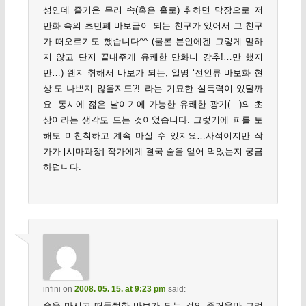
성인데 즐거운 무리 속(혹은 홀로) 취하면 막장으로 저
만화 속의 초민폐 바보급이 되는 친구가 있어서 그 친구
가 떠오르기도 했습니다^^ (물론 본인에겐 그렇게 말하
지 않고 단지 끝내주게 유쾌한 만화니 강추!…만 했지
만…) 왠지 취해서 바보가 되는, 일명 ‘전인류 바보화 현
상’도 나쁘지 않을지도?!–라는 기묘한 설득력이 있달까
요. 동시에 젊은 날이기에 가능한 유쾌한 광기(…)의 초
상이라는 생각도 드는 것이었습니다. 그렇기에 피를 토
해도 미친척하고 계속 마실 수 있지요…사적이지만 작
가가 [시마과장] 작가에게 결국 술을 얻어 먹었는지 궁금
하덥니다.
infini
on
2008. 05. 15. at 9:23 pm
said:
술을 마시고 떠들썩한 바보가 되는 것의 즐거움만 그려