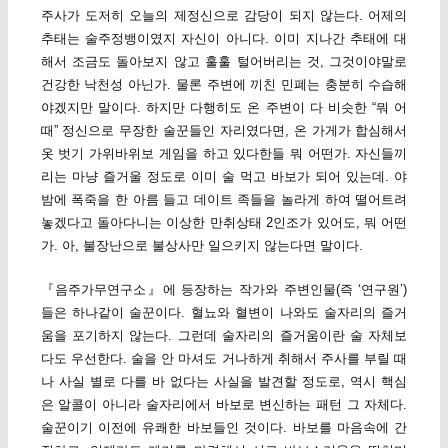
주사가 도저히 오늘의 제정신으로 감당이 되지 않는다. 어제의
추태는 술주정뱅이였지 자신이 아니다. 이미 지나간 추태에 대
해서 조금도 돌아보지 않고 훌훌 털어버리는 것, 그것이야말로
건강한 낙천성 아닌가. 물론 주변에 끼친 민폐는 충분히 수습해
야겠지만 말이다. 하지만 다행히도 온 주변이 다 비슷한 “뭐 어
때” 정신으로 무장한 술꾼들인 자리였다면, 온 가게가 합심해서
옷 벗기 가위바위보 게임을 하고 있다한들 뭐 어떤가. 자신들끼
리는 마냥 즐거울 정도로 이미 술 먹고 바보가 되어 있는데. 야
밤에 폭죽을 한 아름 들고 데이트 족들을 놀라게 하여 떨어트려
놓겠다고 돌아다니는 이상한 만취상태 2인조가 있어도, 뭐 어떤
가. 아, 불장난으로 불상사만 일으키지 않는다면 말이다.
『음주가무연구소』에 등장하는 작가와 주변인물(즉 ‘연구원’)
들은 하나같이 술꾼이다. 혈뇨와 혈변이 나와도 술자리의 즐거
움을 포기하지 않는다. 그런데 술자리의 즐거움이란 술 자체보
다도 우선한다. 술을 안 마셔도 거나하게 취해서 주사를 부릴 때
나 사실 별로 다를 바 없다는 사실을 발견할 정도로, 역시 핵심
은 알콜이 아니라 술자리에서 바보로 변신하는 패턴 그 자체다.
술꾼이기 이전에 유쾌한 바보들인 것이다. 바보를 마음속에 간