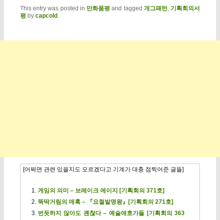
This entry was posted in
만화품평
and tagged
개그패턴
,
기획회의서
평
by
capcold
.
[어쩌면 관련 있을지도 모르겠다고 기계가 대충 점찍어준 글들]
게임의 의미 – 브레이크 에이지 [기획회의 371호]
뚝딱거림의 매혹 – 『요철발명왕』[기획회의 271호]
번듯하지 않아도 괜찮다 – 예술애호가들 [기획회의 363