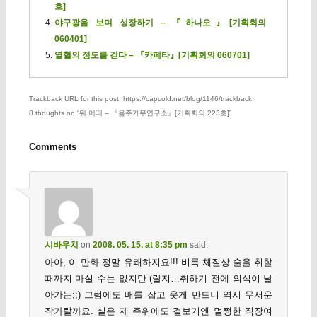
호]
야구광을 보며 성장하기 – 『하나오』[기획회의
060401]
열혈의 정도를 걷다 – 『카페타』[기획회의 060701]
Trackback URL for this post: https://capcold.net/blog/1146/trackback
8 thoughts on “
뭐 어때 – 『음주가무연구소』[기획회의 223호]
”
Comments
시바우치
on
2008. 05. 15. at 8:35 pm
said:
아아, 이 만화 정말 유쾌하지요!!! 비록 체질상 술을 취할
때까지 마실 수는 없지만 (랄지…취하기 전에 의식이 날
아가는;;) 그럼에도 배를 잡고 웃게 만드니 역시 무서운
작가랄까요. 실은 제 주위에도 겉보기엔 멀쩡한 직장여