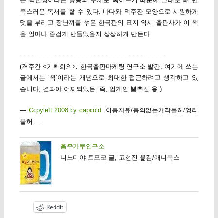
는 낙천성이라는 공통의 주제로 묶여주기 때문에 그래도 꽤 만
족스러운 독서를 할 수 있다. 바다와 맥주잔 모양으로 시원하게
멋을 부리고 장난끼를 섞은 한국판의 표지 역시 출판사가 이 책
을 얼마나 즐겁게 만들었을지 상상하게 만든다.
======================================
(격주간 <기획회의>. 한국출판마케팅 연구소 발간. 여기에 쓰는
글에서는 ‘책’이라는 개념으로 최대한 접근하려고 생각하고 있
습니다; 결과야 어찌되었든. 즉, 업계인 뽐뿌질 용.)
—
Copyleft 2008 by capcold
. 이동자유/동의없는개작불허/영리
불허 —
음주가무연구소
니노미야 토모코 글, 고현진 옮김/애니북스
Reddit