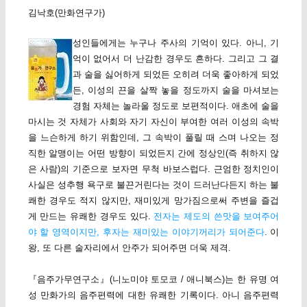
김낙호(만화연구가)
성인들에게는 누구나 주사의 기억이 있다. 아니, 기
억이 없어서 더 난감한 경우도 흔하다. 그리고 그 결
과 술을 싫어하게 되었든 오히려 더욱 좋아하게 되었
든, 이성의 끈을 살짝 놓을 정도까지 술을 마셔보는
경험 자체는 놀라울 정도로 보편적이다. 애초에 술을
마시는 것 자체가 사회와 자기 자신이 부여한 여러 이성의 속박
을 느슨하게 하기 위함인데, 그 속박이 풀릴 때 스며 나오는 정
직한 알맹이는 어떤 방향이 되었든지 간에 정상인(즉 취하지 않
은 사람)의 기준으로 보자면 무척 바보스럽다. 근엄한 정치인이
사실은 성추행 욕구로 불끈거린다는 것이 드러난다든지 하는 불
쾌한 경우도 적지 않지만, 재미있게 망가짐으로써 주변을 즐겁
게 만드는 유쾌한 경우도 있다.
전자는 제도의 쓴맛을 보여주어
야 할 영역이지만, 후자는 재미있는 이야기꺼리가 되어준다
. 이
왕, 또 다른 술자리에서 안주가 되어주면 더욱 제격.
『음주가무연구소』(니노미야 토모코 / 애니북스)는 한 유명 여
성 만화가의 음주편력에 대한 유쾌한 기록이다. 아니 음주편력