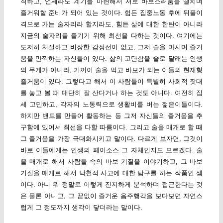
직하고, 언제라도 계기를 마련해서 서로 바보스러움을 떨치며
즐거워할 준비가 되어 있는 것이다. 힘든 집중노동 후에 뒤풀이
격으로 가는 술자리라 할지라도, 힘든 삶에 대한 한탄이 아니라
지금의 술자리를 즐기기 위해 최선을 다하는 것이다. 여기에는
도저히 처절하고 비장한 감정선이 없고, 그저 술을 마시며 즐거
움을 만끽하는 자신들이 있다. 삶의 고단함을 술로 달래는 인생
의 무게가 아니라, 기꺼이 술을 먹고 바보가 되는 이들의 현재형
즐거움이 있다. 그렇다고 해서 이 사람들이 특별히 사회적 잣대
를 놓고 볼 때 대단히 잘 산다거나 하는 것도 아니다. 여전히 집
세 고민하고, 각자의 노동력으로 생활비를 버는 젊은이들이다.
하지만 밴드를 만들어 활동하는 등 그저 자신들의 즐거움을 추
구함에 있어서 최선을 다할 따름이다. 그리고 술을 매개로 할 때
그 즐거움을 가장 극대화시키고 말이다. 다르게 보자면, 그것이
바로 이들에게는 인생의 페이소스 그 자체인지도 모르겠다. 술
을 매개로 해서 사람들 속의 바보 기질을 이야기하고, 그 바보
기질을 매개로 해서 낙천적 사고에 대한 탐구를 하는 작품인 셈
이다. 아니 뭐 정말로 이렇게 진지하게 분석하며 접근한다는 것
은 물론 아니고, 그 끝없이 즐거운 음주행각을 보다보면 자연스
럽게 그 정도까지 생각이 닿더라는 말이다.