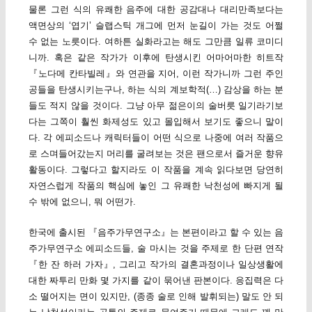
물론 그런 식의 유쾌한 음주에 대한 공감대나 대리만족보다는
액면상의 ‘엽기’ 슬랩스틱 개그에 먼저 눈길이 가는 것도 어쩔
수 없는 노릇이다. 여하튼 실화라고는 해도 그만큼 일류 코미디
니까. 혹은 같은 작가가 이후에 탄생시킨 어마어마한 히트작
『노다메 칸타빌레』와 연관을 지어, 이런 작가니까 그런 주인
공들을 탄생시키는구나, 하는 식의 계보학적(…) 감상을 하는 분
들도 적지 않을 것이다. 그냥 아무 젊은이의 술버릇 일기라기보
다는 그쪽이 훨씬 화제성도 있고 몰입해서 보기도 좋으니 말이
다. 각 에피소드나 캐릭터들이 어떤 식으로 나중에 여러 작품으
로 스며들어갔는지 머리를 굴려보는 것은 팬으로서 즐거운 향유
활동이다. 그렇다고 할지라도 이 작품을 계속 읽다보면 당연히
자연스럽게 작품의 핵심에 놓인 그 유쾌한 낙천성에 빠지게 될
수 밖에 없으니, 뭐 어떤가.
한국에 출시된 『음주가무연구소』는 본편이라고 할 수 있는 음
주가무연구소 에피소드들, 술 마시는 것을 주제로 한 단편 연작
『한 잔 하러 가자』, 그리고 작가의 결혼과정이나 일상생활에
대한 짜투리 만화 몇 가지를 같이 묶어낸 판본이다. 응집력은 다
소 떨어지는 면이 있지만, (종종 술로 인해 발휘되는) 말도 안 되