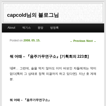
capcold님의 블로그님
Main menu
About
엑기스
몽땅
방명록
Skip to primary content
Skip to secondary content
Posted on
2008. 05. 15.
Post navigation
←
Previous
Next
→
뭐 어때 – 『음주가무연구소』[기획회의 223호]
!@#… 그런데, 술을 먹지 않아도 이미 바보인 자들에게는 약이
없다(특히 그 상태로 정책 의결까지 하고 있다면). 지난 호 게재
분.
뭐 어때 – 『음주가무연구소』