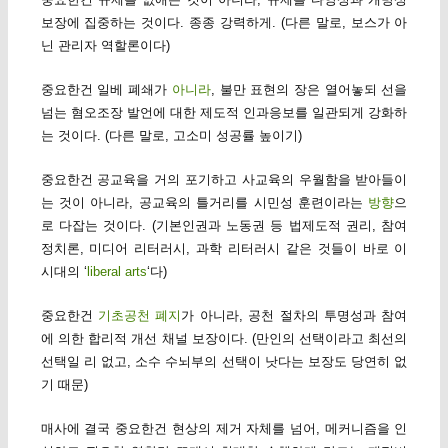
보장에 집중하는 것이다. 종종 강력하게. (다른 말로, 보스가 아
닌 관리자 역할론이다)
중요한건 일베 폐쇄가
아니라
, 불만 표현의 장은 열어놓되 선을
넘는 혐오조장 발언에 대한 제도적 인과응보를 일관되게 강화하
는 것이다. (다른 말로, 고소미 성공률 높이기)
중요한건 공교육을 거의 포기하고 사교육의 우월함을 받아들이
는 것이 아니라, 공교육의 틀거리를 시민성 훈련이라는
방향
으
로 다잡는 것이다. (기본인권과 노동권 등 법제도적 권리, 참여
정치론, 미디어 리터러시, 과학 리터러시 같은 것들이 바로 이
시대의 ‘
liberal arts
‘다)
중요한건
기초공천 폐지
가 아니라, 공천 절차의 투명성과 참여
에 의한 합리적 개선 채널 보장이다. (만인의 선택이라고 최선의
선택일 리 없고, 소수 수뇌부의 선택이 낫다는 보장도 당연히 없
기 때문)
매사에 결국 중요한건 현상의 제거 자체를 넘어, 메커니즘을 인