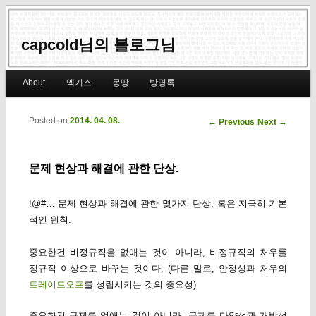
capcold님의 블로그님
Main menu
About
엑기스
몽땅
방명록
Skip to primary content
Skip to secondary content
Posted on
2014. 04. 08.
Post navigation
←
Previous
Next
→
문제 현상과 해결에 관한 단상.
!@#… 문제 현상과 해결에 관한 몇가지 단상, 혹은 지극히 기본
적인 원칙.
중요한건 비정규직을 없애는 것이 아니라, 비정규직의 처우를
정규직 이상으로 바꾸는 것이다. (다른 말로, 안정성과 처우의
트레이드오프
를 성립시키는 것의 중요성)
중요한건 규제를 없애는 것이 아니라, 규제를 다양성과 개방성