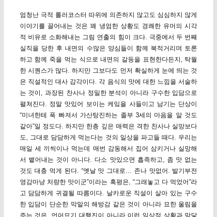
엄청난 극적 롤러코스터 따위에 의존하지 않고도 심심하지 않게
이야기를 끌어내는 것은 꽤 냉엄한 상황도 경쾌한 유머의 시각
적 비유로 소화해내는 그림 연출의 힘이 크다. 극중에서 두 번째
실직을 당한 후 내면의 수많은 양심들이 함께 북적거리며 토론
하고 함께 죽을 먹는 식으로 내면의 갈등을 표현한다든지, 탁월
한 시퀀스가 많다. 하지만 그보다도 먼저 확실하게 눈에 띄는 것
은 직설적인 대사 감각이다. 각 음식의 맛에 대한 느낌을 서술하
는 것이, 과장된 찬사나 정밀한 분석이 아니라 구수한 입담으로
펼쳐진다. 정말 맛있어 보이는 케잌을 사들이고 남기는 단상이
“미녀한테 푹 빠져서 가산탕진하는 졸부 3세의 마음을 알 것도
같아”일 정도다. 하지만 한층 깊은 매력은 격한 찬사나 실망보다
도, 그대로 담담하게 먹는다는 것의 일상을 파고들 때다. 우리는
매일 세 끼씩이나 먹는데 매번 감동해서 집어 삼키거나 실망해
서 뱉어내는 것이 아니다. 다소 맛있으면 흡족하고, 좀 맛 없는
것도 대충 먹게 된다. “옛날 맛 그대로… 존나 맛없어. 발기부전
영감마냥 처량한 맛이군”이라는 혹평은, “그래놓고 다 먹었어”라
고 담담하게 귀결될 따름이다. 날카로운 직설이 살아 있는 구수
한 입담이 단순한 막말의 해방감 같은 것이 아니라 묘한 울림을
주는 것은, 언어묘기 대행진이 아니라 이런 일상적 상황과 맞닿