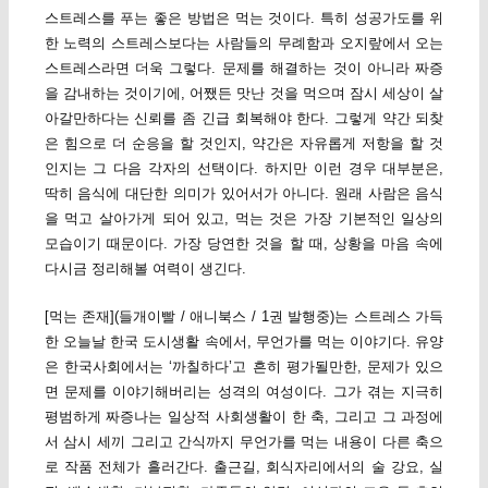
스트레스를 푸는 좋은 방법은 먹는 것이다. 특히 성공가도를 위
한 노력의 스트레스보다는 사람들의 무례함과 오지랖에서 오는
스트레스라면 더욱 그렇다. 문제를 해결하는 것이 아니라 짜증
을 감내하는 것이기에, 어쨌든 맛난 것을 먹으며 잠시 세상이 살
아갈만하다는 신뢰를 좀 긴급 회복해야 한다. 그렇게 약간 되찾
은 힘으로 더 순응을 할 것인지, 약간은 자유롭게 저항을 할 것
인지는 그 다음 각자의 선택이다. 하지만 이런 경우 대부분은,
딱히 음식에 대단한 의미가 있어서가 아니다. 원래 사람은 음식
을 먹고 살아가게 되어 있고, 먹는 것은 가장 기본적인 일상의
모습이기 때문이다. 가장 당연한 것을 할 때, 상황을 마음 속에
다시금 정리해볼 여력이 생긴다.
[먹는 존재](들개이빨 / 애니북스 / 1권 발행중)는 스트레스 가득
한 오늘날 한국 도시생활 속에서, 무언가를 먹는 이야기다. 유양
은 한국사회에서는 ‘까칠하다’고 흔히 평가될만한, 문제가 있으
면 문제를 이야기해버리는 성격의 여성이다. 그가 겪는 지극히
평범하게 짜증나는 일상적 사회생활이 한 축, 그리고 그 과정에
서 삼시 세끼 그리고 간식까지 무언가를 먹는 내용이 다른 축으
로 작품 전체가 흘러간다. 출근길, 회식자리에서의 술 강요, 실