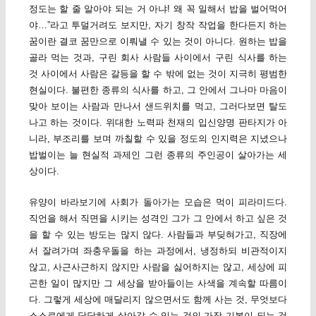
정도는 할 줄 알아야 되는 거 아냐! 왜 꼭 일해서 밥을 벌어먹어
야…”라고 투덜거려도 보지만, 자기 창작 작업을 한다든지 하는
꿈이란 결코 꿈만으로 이뤄낼 수 있는 것이 아니다. 원하는 밥을
골라 먹는 것과, 구린 회사 사람들 사이에서 구린 식사를 하는
것 사이에서 사람은 갈등을 할 수 밖에 없는 것이 지극히 평범한
현실이다. 불편한 종류의 식사를 하고, 그 안에서 그나마 마음이
맞아 보이는 사람과 만나서 샌드위치를 먹고, 그러다보면 탈도
나고 하는 것이다. 위대한 노력파 천재의 입신양명 판타지가 아
니라, 부조리를 보며 까칠할 수 있을 정도의 인지력은 지녔으나
밥벌이는 늘 현실적 과제인 그런 종류의 주인공이 살아가는 세
상이다.
유양이 바라보기에 사회가 돌아가는 모습은 먹이 피라미드다.
직언을 해서 직면을 시키는 성격인 그가 그 안에서 하고 싶은 것
을 할 수 있는 방도는 많지 않다. 사람들과 부딪혀가고, 직장에
서 잘려가며 좌충우돌을 하는 과정에서, 냉정하되 비관적이지
않고, 사근사근하지 않지만 사람을 싫어하지는 않고, 세상에 피
곤한 일이 많지만 그 세상을 받아들이는 사색을 계속할 따름이
다. 그렇게 세상에 매달리지 않으면서도 함께 사는 것, 무엇보다
스스로에게 당당하게 살아갈 수 있는 것의 가장 기본이 되는 것