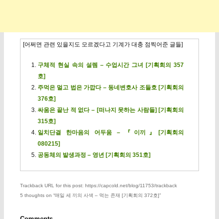
[어쩌면 관련 있을지도 모르겠다고 기계가 대충 점찍어준 글들]
구체적 현실 속의 설렘 – 수업시간 그녀 [기획회의 357
호]
주먹은 멀고 법은 가깝다 – 동네변호사 조들호 [기획회의
376호]
싸움은 끝난 적 없다 – [떠나지 못하는 사람들] [기획회의
315호]
일치단결 한마음의 어두움 – 『이끼』[기획회의
080215]
공동체의 발생과정 – 영년 [기획회의 351호]
Trackback URL for this post: https://capcold.net/blog/11753/trackback
5 thoughts on “
매일 세 끼의 사색 – 먹는 존재 [기획회의 372호]
”
Comments