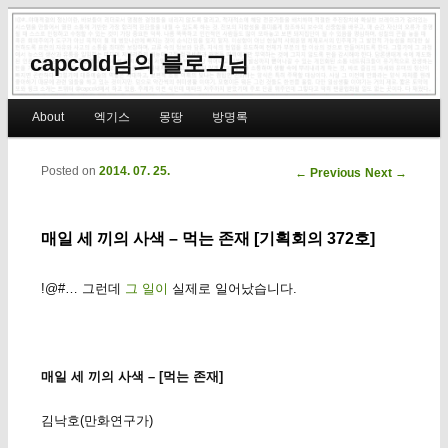
capcold님의 블로그님
Main menu
About
엑기스
몽땅
방명록
Skip to primary content
Skip to secondary content
Posted on
2014. 07. 25.
Post navigation
←
Previous
Next
→
매일 세 끼의 사색 – 먹는 존재 [기획회의 372호]
!@#… 그런데
그 일이
실제로 일어났습니다.
매일 세 끼의 사색 – [먹는 존재]
김낙호(만화연구가)