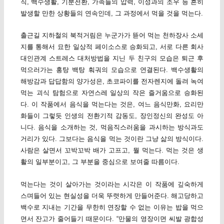
직, 백수생활, 기분전환, 가족들의 압력, 이성과의 조우 등 흔히
발생할 만한 상황들의 연속인데, 그 과정에서 먹을 것을 먹는다.
출근길 지하철의 북적거림은 누군가가 뜯어 먹는 천하장사 소세
지를 통해서 묘한 일상적 페이소스로 승화되고, 서로 다른 회사
대인관계 스트레스 대처방법을 지닌 두 친구의 모습은 퇴근 후
먹으러가는 홍탕 백탕 훠궈의 모습으로 연결된다. 백수생활의
해방감과 답답함의 양가성은, 초코파이를 전자렌지에 돌려 녹여
먹는 괴식 탐험으로 자연스레 일상의 작은 즐거움으로 승화된
다. 이 작품에서 음식을 먹는다는 것은, 여느 음식만화, 요리만
화들이 그렇듯 인생의 전환기적 감동도, 장인정신의 완성도 아
니다. 음식을 소개하는 것, 먹음직스러움을 과시하는 방식과도
거리가 있다. 그보다는 음식을 먹는 것이란 그냥 삶의 방식이다.
사람은 살면서 꼬박꼬박 배가 고프고, 뭘 먹는다. 먹는 것은 생
활의 일부분이고, 그 부분을 중심으로 보여줄 따름이다.
먹는다는 것이 살아가는 것이라는 시각은 이 작품에 깊숙하게
스며들어 있는 현실성을 더욱 뚜렷하게 만들어준다. 해고당하고
백수로 지내는 기간을 무한히 연장할 수 없는 이유는 밥을 먹으
면서 잔고가 줄어들기 때문이다. “만물의 영장이면 씨발 광합성