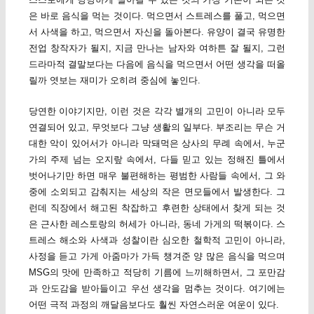
은 바로 음식을 먹는 것이다. 먹으면서 스트레스를 풀고, 먹으면
서 사색을 하고, 먹으면서 자신을 돌아본다. 유양이 결국 유명한
전업 창작자가 될지, 지금 만나는 남자와 여하튼 잘 될지, 그런
드라마적 결말보다는 다음에 음식을 먹으면서 어떤 생각을 떠올
릴까 엿보는 재미가 오히려 중심에 놓인다.
당연한 이야기지만, 이런 것은 각각 별개의 고민이 아니라 모두
연결되어 있고, 무엇보다 그냥 생활의 일부다. 부조리는 무슨 거
대한 악이 있어서가 아니라 막돼먹은 상사의 무례 속에서, 누군
가의 주제 넘는 오지랖 속에서, 다들 믿고 있는 정해진 틀에서
벗어나기만 하면 매우 불편해하는 평범한 사람들 속에서, 그 와
중에 소외되고 감춰지는 세상의 작은 면모들에서 발생한다. 그
런데 직장에서 해고된 착잡하고 후련한 상태에서 찾게 되는 것
은 근사한 레스토랑의 허세가 아니라, 동네 가게의 떡볶이다. 스
트레스 해소와 사색과 성찰이란 심오한 철학적 고민이 아니라,
사정을 듣고 가게 아줌마가 가득 챙겨준 양 많은 음식을 먹으며
MSG의 맛에 만족하고 적당히 기름에 느끼해하면서, 그 포만감
과 안도감을 받아들이고 우선 생각을 멈추는 것이다. 여기에는
어떤 극적 과정의 깨달음보다도 훨씬 자연스러운 여운이 있다.