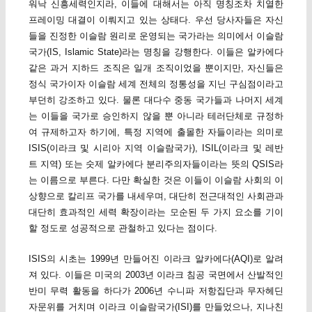
워낙 신흥세력인지라, 이들에 대해서는 아직 명칭조차 치열한
프레이밍 대결이 이뤄지고 있는 상태다. 우선 당사자들은 자신
들을 진정한 이슬람 원리로 운영되는 국가라는 의미에서 이슬람
국가(IS, Islamic State)라는 명칭을 강행한다. 이들은 알카에다
같은 과거 지하드 조직은 일개 조직이었을 뿐이지만, 자신들은
정식 국가이자 이슬람 세계 전체의 정통성을 지닌 구심점이라고
부던히 강조하고 있다. 물론 대다수 중동 국가들과 나머지 세계
는 이들을 국가로 승인하지 않을 뿐 아니라 테러단체로 규정하
여 규제하고자 하기에, 특정 지역에 출몰한 자들이라는 의미로
ISIS(이라크 및 시리아 지역 이슬람국가), ISIL(이라크 및 레반
트 지역) 또는 숫제 알카에다 분리주의자들이라는 뜻의 QSIS라
는 이름으로 부른다. 다만 확실한 것은 이들이 이슬람 사회의 이
상향으로 칼리프 국가를 내세우며, 대단히 전근대적인 사회관과
대단히 효과적인 세력 확장이라는 모순된 두 가지 요소를 기이
할 정도로 성공적으로 관철하고 있다는 점이다.
ISIS의 시초는 1999년 만들어진 이라크 알카에다(AQI)로 알려
져 있다. 이들은 미국의 2003년 이라크 침공 국면에서 산발적인
반미 무력 활동을 하다가 2006년 수니파 저항집단과 무자헤딘
자문위를 거치며 이라크 이슬람국가(ISI)를 만들었으나, 지나친