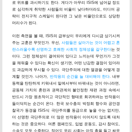
로 위트를 과시하기도 한다. 게다가 아무리 ISIS에 넘어갈 정도
로 심각하게 취약한 사람들의 비율이 낮다하더라도, 미디어 공
략이 전지구적 스케일이 된다면 그 낮은 비율만으로도 상당한
머리수가 된다.
이런 측면을 볼 때, ISIS의 급부상이 우리에게 다시금 상기시켜
주는 교훈은 무엇인가. 우선,
사람들은 살아가는 것이 어렵고 혼
란스러울수록 선명하고 호쾌한 사회적 정체성을 갈구한다
는 것
이다. 그런 정체성이 결여되어 있다고 느끼는데 무언가가 그것
을 채워줄 수 있다는 확신이 생기면, 어떤 난감한 결점이 있더라
도 과감하게 무시할 수 있다. 극단주의에 대한 열광을 어떻게 경
계할 것인가. 나아가,
반작용의 순간을 늘 대비해야 한다
. 내부
동력을 탄탄하게 키워내서 밑에서부터 바꿔내는 것이 아니라면,
공동체 가치의 혼란과 권력관계의 불안정한 재편 과정 속에서
반드시 가장 원초적이고 극단적인 형태로 회귀하려는 반작용이
들이닥치는 순간이 온다. 한국 보수층의 박정희 향수와 공안경
찰국가 동경을 ISIS식 극단주의를 동급으로 놓을 수는 없지만,
더 선명한 극단주의로 더 많은 반작용이 이어지지 않도록 대처
하는 것은 중요하다. 여론 캠페인도, 입법 운동도, 감사 참여도,
소송도 모두 소중하다. 적어도 우리 사회는 아직 총을 들고 싸우