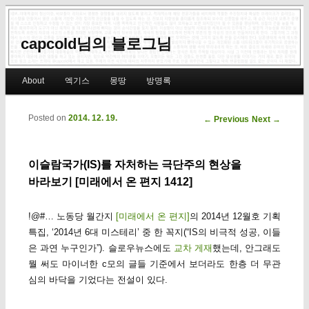
capcold님의 블로그님
Main menu
About
엑기스
몽땅
방명록
Skip to primary content
Skip to secondary content
Posted on
2014. 12. 19.
Post navigation
←
Previous
Next
→
이슬람국가(IS)를 자처하는 극단주의 현상을
바라보기 [미래에서 온 편지 1412]
!@#… 노동당 월간지
[미래에서 온 편지]
의 2014년 12월호 기획
특집, ‘2014년 6대 미스테리’ 중 한 꼭지(“IS의 비극적 성공, 이들
은 과연 누구인가”). 슬로우뉴스에도
교차 게재
했는데, 안그래도
뭘 써도 마이너한 c모의 글들 기준에서 보더라도 한층 더 무관
심의 바닥을 기었다는 전설이 있다.