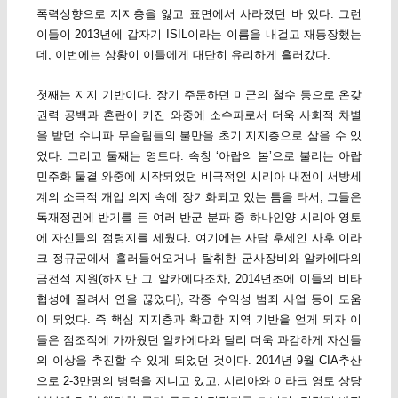
폭력성향으로 지지층을 잃고 표면에서 사라졌던 바 있다. 그런
이들이 2013년에 갑자기 ISIL이라는 이름을 내걸고 재등장했는
데, 이번에는 상황이 이들에게 대단히 유리하게 흘러갔다.
첫째는 지지 기반이다. 장기 주둔하던 미군의 철수 등으로 온갖
권력 공백과 혼란이 커진 와중에 소수파로서 더욱 사회적 차별
을 받던 수니파 무슬림들의 불만을 초기 지지층으로 삼을 수 있
었다. 그리고 둘째는 영토다. 속칭 ‘아랍의 봄’으로 불리는 아랍
민주화 물결 와중에 시작되었던 비극적인 시리아 내전이 서방세
계의 소극적 개입 의지 속에 장기화되고 있는 틈을 타서, 그들은
독재정권에 반기를 든 여러 반군 분파 중 하나인양 시리아 영토
에 자신들의 점령지를 세웠다. 여기에는 사담 후세인 사후 이라
크 정규군에서 흘러들어오거나 탈취한 군사장비와 알카에다의
금전적 지원(하지만 그 알카에다조차, 2014년초에 이들의 비타
협성에 질려서 연을 끊었다), 각종 수익성 범죄 사업 등이 도움
이 되었다. 즉 핵심 지지층과 확고한 지역 기반을 얻게 되자 이
들은 점조직에 가까웠던 알카에다와 달리 더욱 과감하게 자신들
의 이상을 추진할 수 있게 되었던 것이다. 2014년 9월 CIA추산
으로 2-3만명의 병력을 지니고 있고, 시리아와 이라크 영토 상당