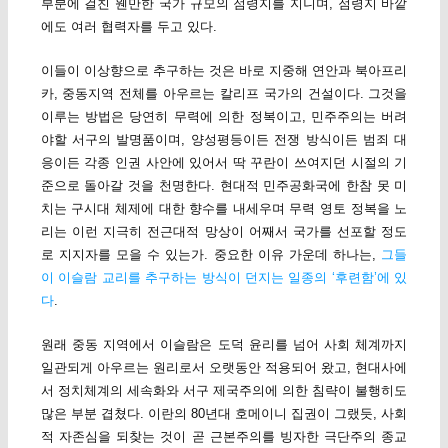
부분에 걸친 웬만한 국가 규모의 점령지를 지니며, 점령지 바깥
에도 여러 협력자를 두고 있다.
이들이 이상향으로 추구하는 것은 바로 지중해 연안과 북아프리
카, 중동지역 전체를 아우르는 칼리프 국가의 건설이다. 그것을
이루는 방법은 당연히 무력에 의한 정복이고, 민주주의는 버려
야할 서구의 발명품이며, 양성평등이든 전쟁 방식이든 범죄 대
응이든 각종 인권 사안에 있어서 딱 꾸란이 쓰여지던 시절의 기
준으로 돌아갈 것을 천명한다. 현대적 민주공화국에 한참 못 미
치는 구시대 체제에 대한 향수를 내세우며 무력 영토 정복을 노
리는 이런 지극히 전근대적 망상이 어째서 국가를 선포할 정도
로 지지자를 모을 수 있는가. 중요한 이유 가운데 하나는,
그들
이 이슬람 교리를 추구하는 방식이 던지는 일종의 ‘후련함’에 있
다
.
원래 중동 지역에서 이슬람은 도덕 윤리를 넘어 사회 체계까지
일관되게 아우르는 원리로서 오랫동안 적용되어 왔고, 현대사에
서 정치체계의 세속화와 서구 제국주의에 의한 침략이 불행히도
많은 부분 겹쳤다. 이란의 80년대 호메이니 집권이 그랬듯, 사회
적 자존심을 되찾는 것이 곧 근본주의를 빙자한 극단주의 종교