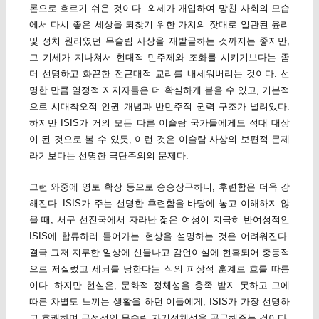
론으로 흐르기 쉬운 것이다. 외세가 개입하여 망친 사회의 모습
에서 다시 좋은 세상을 되찾기 위한 가치의 잣대로 일관된 윤리
및 정치 원리였던 무슬림 사상을 재발굴하는 것까지는 좋지만,
그 기세가 지나쳐서 현대적 민주제와 조화를 시키기보다는 좀
더 선명하고 화끈한 전근대적 교리를 내세워버리는 것이다. 선
명한 만큼 열정적 지지자들은 더 확실하게 붙을 수 있고, 기본적
으로 시대착오적 인권 개념과 반민주적 권력 구조가 널려있다.
하지만 ISIS가 거의 모든 다른 이슬람 국가들에게도 적대 대상
이 된 것으로 볼 수 있듯, 이런 것은 이슬람 사상의 보편적 문제
라기보다는 선명한 극단주의의 문제다.
그런 와중에 영토 확장 등으로 승승장구하니, 후련함은 더욱 강
해진다. ISIS가 주는 선명한 후련함을 바탕에 놓고 이해하지 않
을 때, 서구 선진국에서 자라난 젊은 여성이 지극히 반여성적인
ISIS에 합류하러 들어가는 현상을 설명하는 것은 어려워진다.
결국 그저 지루한 일상에 신물나고 감언이설에 현혹되어 충동적
으로 저질렀고 세뇌를 당한다는 식의 피상적 훈계로 흐를 따름
이다. 하지만 현실은, 문화적 정체성을 충족 받지 못하고 그에
따른 차별도 느끼는 생활을 하던 이들에게, ISIS가 가장 선명하
고 호쾌하며 긍정적인 무슬림 자기정체성을 공급해주는 것이다.