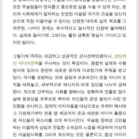
모든 무슬림들이 정의롭고 풍요로운 삶을 누릴 수 있게 되는, 윤
리와 사회체제가 일치하는 진정한 이슬람 국가의 건설을 당신의
손으로 직접 이끌어낼 수 있다는 선명한 대의로 삶의 목표를 그
려주면, 나머지 문제는 부수적이고 일시적인 단점에 불과해진
다. 실제로 들어가면 그보다는 훨씬 냉혹한 현실이 기다리고 있
지만 말이다.
그렇기에 ISIS는 과감하고 성공적인 군사전략만큼이나,
선진적
인 미디어전략
을 구사하는 것이 특징이다. 종합적 설계와 수행
방식에 있어서 완전히 새로운 경지에 이르렀기에 주목을 받고
있다. 국가를 표방하는 것에 걸맞게 프로파간다 전용 미디어 조
직을 세워놓고, 세부적으로 메시지의 타겟 집단을 나누어 공략
한다. 적으로 간주하는 사회를 향해서는 정확하게 연출된 참수
살해 동영상을 유투브로 뿌리며 자신들의 굳센 결의가 서린 잔
인함을 과시하고, 잠재적 지지자들을 대상으로는 트위터 해시태
그 가로채기부터 전용 앱 배포까지 온갖 세련된 미디어 활용으
로 자신들의 목소리를 크게 부각시킨다. 무슬림 정체성 고민을
하는 이들에게 상담과 친밀한 소속감의 느낌을 제공하여 이상적
인 이슬람사회를 그리게 유도하는 것은 물론이고, 합성 이미지