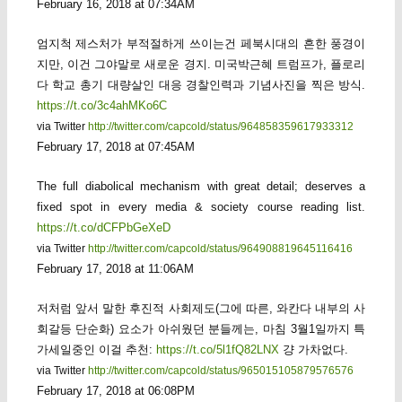
February 16, 2018 at 07:34AM
엄지척 제스처가 부적절하게 쓰이는건 페북시대의 흔한 풍경이
지만, 이건 그야말로 새로운 경지. 미국박근혜 트럼프가, 플로리
다 학교 총기 대량살인 대응 경찰인력과 기념사진을 찍은 방식.
https://t.co/3c4ahMKo6C
via Twitter
http://twitter.com/capcold/status/964858359617933312
February 17, 2018 at 07:45AM
The full diabolical mechanism with great detail; deserves a
fixed spot in every media & society course reading list.
https://t.co/dCFPbGeXeD
via Twitter
http://twitter.com/capcold/status/964908819645116416
February 17, 2018 at 11:06AM
저처럼 앞서 말한 후진적 사회제도(그에 따른, 와칸다 내부의 사
회갈등 단순화) 요소가 아쉬웠던 분들께는, 마침 3월1일까지 특
가세일중인 이걸 추천:
https://t.co/5l1fQ82LNX
걍 가차없다.
via Twitter
http://twitter.com/capcold/status/965015105879576576
February 17, 2018 at 06:08PM