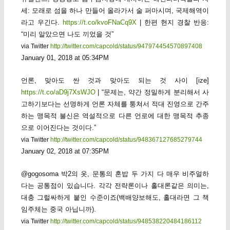
세: 모래로 섬을 하나 만들어 올라가서 술 퍼마시며, 국제해역이
라고 우긴다.
https://t.co/kvoFNaCq9X
| 한편 현지 경찰 반응:
“미리 알았으면 나도 끼었을 것”
via Twitter
http://twitter.com/capcold/status/947974454570897408
January 01, 2018 at 05:34PM
언론, 맞아도 싼 것과 맞아도 되는 것 사이 [ize]
https://t.co/aD9j7XsWJO
| “문제는, 약간 정밀하게 분리해서 사
고하기보다는 선명하게 언론 자체를 퉁쳐서 적대 진영으로 간주
하는 맹목적 불신은 역설적으로 다른 언로에 대한 맹목적 추종
으로 이어진다는 것이다.”
via Twitter
http://twitter.com/capcold/status/948367127685279744
January 02, 2018 at 07:35PM
@gogosoma 박2의 옷, 문통의 혼밥 두 가지 다 매우 비주얼하
다는 공통점이 있습니다. 각각 전략론이나 홀대론같은 의미는,
대충 그럴싸하게 붙인 수준이죠(백배양보해도, 홀대라면 그 책
임주체는 중국 아닙니까).
via Twitter
http://twitter.com/capcold/status/948538220484186112