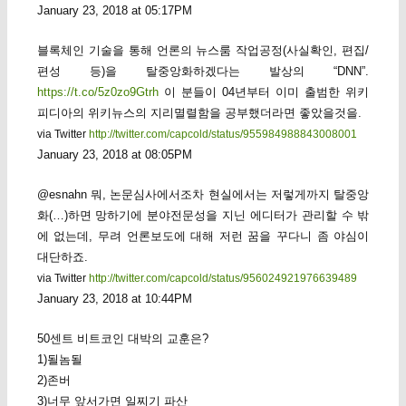
January 23, 2018 at 05:17PM
블록체인 기술을 통해 언론의 뉴스룸 작업공정(사실확인, 편집/
편성 등)을 탈중앙화하겠다는 발상의 “DNN”.
https://t.co/5z0zo9Gtrh
이 분들이 04년부터 이미 출범한 위키
피디아의 위키뉴스의 지리멸렬함을 공부했더라면 좋았을것을.
via Twitter
http://twitter.com/capcold/status/955984988843008001
January 23, 2018 at 08:05PM
@esnahn 뭐, 논문심사에서조차 현실에서는 저렇게까지 탈중앙
화(…)하면 망하기에 분야전문성을 지닌 에디터가 관리할 수 밖
에 없는데, 무려 언론보도에 대해 저런 꿈을 꾸다니 좀 야심이
대단하죠.
via Twitter
http://twitter.com/capcold/status/956024921976639489
January 23, 2018 at 10:44PM
50센트 비트코인 대박의 교훈은?
1)될놈될
2)존버
3)너무 앞서가면 일찌기 파산