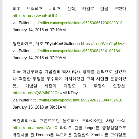
레고 브릭헤즈 시리즈 신작, 카일로 렌을 구했다
https://t.co/xvwuoEoOL4
via Twitter
http://twitter.com/capcold/status/952530661230989312
January 14, 2018 at 07:19AM
당연하게도, 개조 #KyloRenChallenge
https://t.co/W5hYrpUrvZ
via Twitter
http://twitter.com/capcold/status/952530846141091841
January 14, 2018 at 07:20AM
미국 마틴루터킹 기념일의 역사 (Qz). 평화를 원칙으로 걸었으
나 격렬한 투쟁을 무수하게 거쳐야했던 그의 시민권 운동이었
듯, 기념일 제정의 과정도 그 투쟁의 연장선.
https://t.co/bQWMh022Gr
#MLKDay
via Twitter
http://twitter.com/capcold/status/952926123884732416
January 15, 2018 at 09:31AM
크랜베리스의 프론트우먼 돌로레스 오라이어던, 사망 소식.
https://t.co/sncyqbWe2X
라디오 단골 Linger든 중경삼림으로
유명세를 탄 Dreams든 부드러운 강렬함의 Zombie든 그야말로