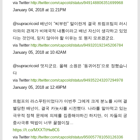
via Twitter
http://twitter.com/capcold/status/949148806351699968
January 04, 2018 at 11:21PM
@supracricoid 배넌이 “씨부린” 말이란게 결국 트럼프팀의 러시
아와의 관계가 비애국적 내통이라고 배넌 자신이 생각하고 있었
다는 것인데, 믿지 않아야 할 이유는 또 뭔지 모르겠군요.
via Twitter
http://twitter.com/capcold/status/949320192345206784
January 05, 2018 at 10:42AM
@supracricoid 멋지군요. 올해 소원은 ‘동귀어진’으로 정했습니
다
via Twitter
http://twitter.com/capcold/status/949352243207294978
January 05, 2018 at 12:49PM
트럼프의 라스푸틴이었다가 이번주 그에게 크게 분노를 사며 결
별당한 배넌이, 결국 카놋사를 시전했다. 나라를 말아먹고 있는
극우적 정책 문제에 의제를 집중해야하긴 하지만, 이 자들의 궁
중사극류 떡밥이 너무 꿀잼이잖…
https://t.co/MXXTtHw8C6
via Twitter
http://twitter.com/capcold/status/950057781050126336