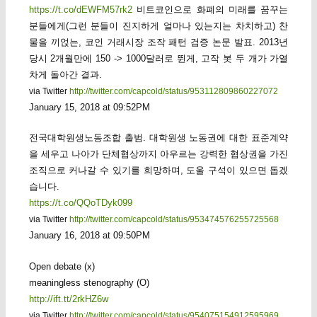
https://t.co/dEWFM57rk2
비트코인으로 화폐의 미래를 꿈꾸는
분들에게(그런 분들이 진지하게 얼마나 있는지는 차치하고) 찬
물을 끼얹는, 코인 거래시장 조작 패턴 검증 논문 발표. 2013년
당시 2개월만에 150 -> 1000달러로 뛴게, 고작 봇 두 개가 가열
차게 돌아간 결과.
via Twitter
http://twitter.com/capcold/status/953112809860227072
January 15, 2018 at 09:52PM
전국대학원생노동조합 출범. 대학원생 노동권에 대한 표준계약
을 세우고 나아가 단체협상까지 아우르는 강력한 협상권을 가진
조직으로 커나갈 수 있기를 희망하며, 도울 구석이 있으면 돕겠
습니다.
https://t.co/QQoTDyk099
via Twitter
http://twitter.com/capcold/status/953474576255725568
January 16, 2018 at 09:50PM
Open debate (x)
meaningless stenography (O)
http://ift.tt/2rkHZ6w
via Twitter
http://twitter.com/capcold/status/954075154912595969