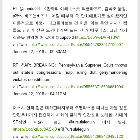
RT @sandul88: 《만화의 이해 | 스콧 맥클라우드, 김낙호 옮김,
p256, 비즈앤비즈》 어릴 때부터 쭉 만화애호가로 살아왔지만
이론적으로 이렇게 파고들어보는 건 처음. 읽는 동안 저자가 캡
콜드 님인가 싶은 느낌이 계속 드는 건 왜 때무니죠. 그냥 자기
작품을 번역한 거 같아! @capcold
https://t.co/wvDVFfT3Wr
via Twitter
http://twitter.com/capcold/status/955467823517700097
January 22, 2018 at 09:50AM
RT @AP: BREAKING: Pennsylvania Supreme Court throws
out state’s congressional map, ruling that gerrymandering
violates constitution.
via Twitter
http://twitter.com/capcold/status/955563716606681094
January 22, 2018 at 04:11PM
어스시 연작 같은 대하판타지부터 오멜라스를 떠나는 자들 같은
단편우화까지 집요하게 사회의 굴레와 인간성을 노래한, 시대의
SF장인 어슐라 르귄 @ursulaleguin 여사 별세.
https://t.co/krLbv0ASxO
#RIPursulaleguin
via Twitter
http://twitter.com/capcold/status/955942668420485122