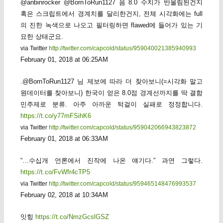
@anbinrocker @BornToRun1127 음 8.0 수치가 반올림된건지
혹은 스크립트에서 경계치를 달리한건지, 전체 시각화에는 full
의 진한 녹색으로 나오고 필터링하면 flawed에 들어가 있는 기
묘한 상태군요.
via Twitter
http://twitter.com/capcold/status/959040021385940993
February 01, 2018 at 06:25AM
.@BornToRun1127 님 제보에 따라 더 찾아보니(=시각화 말고
원데이터를 찾아보니) 한국이 얻은 8.0점 경계선까지를 딱 결함
민주제로 분류. 아주 아까운 턱걸이 실패로 정정합니다.
https://t.co/y77mFSihK6
via Twitter
http://twitter.com/capcold/status/959042066943823872
February 01, 2018 at 06:33AM
“…수십개 언론에서 진작에 나온 얘기다.” 과연 그렇다.
https://t.co/FvWfr4cTP5
via Twitter
http://twitter.com/capcold/status/959465148476993537
February 02, 2018 at 10:34AM
잇힝
https://t.co/NmzGcslGSZ