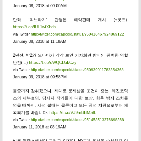
January 08, 2018 at 09:00AM
만화 ‘며느라기’ 단행본 예약판매 개시 (+굿즈).
https://t.co/lUL1wfXhdh
via Twitter
http://twitter.com/capcold/status/950416467924869122
January 08, 2018 at 11:18AM
2년전, 박2와 오바마가 각각 보인 기자회견 방식의 완벽한 역할
반전(…)
https://t.co/sWQCDakCzy
via Twitter
http://twitter.com/capcold/status/950939911783354368
January 09, 2018 at 09:58PM
물증까지 갖춰졌으니, 제대로 문제삼을 조건이 충분. 레진코믹
스의 세부설명, 당사자 작가들에 대한 보상, 향후 방지 조치를
얻을 때까지, 사적 불매는 물론이고 모든 공적 지원으로부터 제
외되기를 바랍니다.
https://t.co/VJ9mBBMSlb
via Twitter
http://twitter.com/capcold/status/951458513376698368
January 11, 2018 at 08:19AM
비록 웹주소에서만 그러고 있지만, NYT가 욕설을 순화하지 않