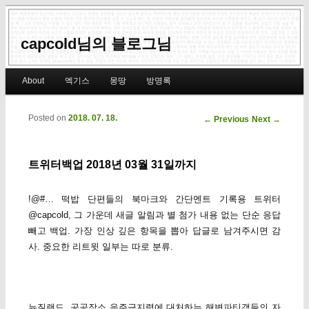
capcold님의 블로그님
Main menu
About
엑기스
몽땅
방명록
Skip to primary content
Skip to secondary content
Posted on
2018. 07. 18.
Post navigation
←
Previous
Next
→
트위터백업 2018년 03월 31일까지
!@#… 떡밥 단편들의 북마크와 간단멘트 기록용 트위터
@capcold, 그 가운데 새글 알림과 별 첨가 내용 없는 단순 응답
빼고 백업. 가장 인상 깊은 항목을 뽑아 답글로 남겨주시면 감
사. 중요한 리트윗 일부는 따로 분류.
뉴질랜드, 공공장소 음주금지령에 대처하는 해변파티객들의 자