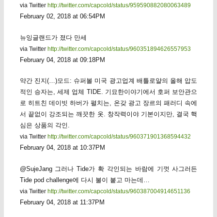
via Twitter
http://twitter.com/capcold/status/959590882080063489
February 02, 2018 at 06:54PM
뉴잉글랜드가 졌다 만세
via Twitter
http://twitter.com/capcold/status/960351894626557953
February 04, 2018 at 09:18PM
약간 진지(…)모드: 슈퍼볼 미국 광고업계 배틀로얄의 올해 압도
적인 승자는, 세제 업체 TIDE. 기묘한이야기에서 호퍼 보안관으
로 히트친 데이빗 하버가 펼치는, 온갖 광고 장르의 패러디 속에
서 끝없이 강조되는 깨끗한 옷. 창작력이야 기본이지만, 결국 핵
심은 상품의 각인.
via Twitter
http://twitter.com/capcold/status/960371901368594432
February 04, 2018 at 10:37PM
@SujeJang 그러나 Tide가 확 각인되는 바람에 기껏 사그러든
Tide pod challenge에 다시 불이 붙고 마는데…
via Twitter
http://twitter.com/capcold/status/960387004914651136
February 04, 2018 at 11:37PM