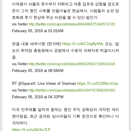
이재용이 뇌물죄 흐지부지 약화되고 대충 집유로 감형될 정도로
돈이 그저 짱인 사회를 만들어놓은 현실에서, 사람들의 눈먼 암
호화폐 투기 현상에 무슨 비판을 할 수 있단 말인가.
via Twitter
http://twitter.com/capcold/status/960408075340574720
February 05, 2018 at 01:01AM
판결 내용 세부사항 (한겨레)
https://t.co/kCJug9yhNy
요는, 법
논리 취약점 총동원해서 공범에서 수동적 피해자로 턱걸이시켜
줌.
via Twitter
http://twitter.com/capcold/status/960528047156924416
February 05, 2018 at 08:58AM
RT @SpaceX: Live Views of Starman
https://t.co/G335kvVsta
via Twitter
http://twitter.com/capcold/status/961004787608293383
February 06, 2018 at 04:32PM
미국 민주제를 알차게 좀먹는 중인 우익 공화당의 극악한 게리
멘더링질, 최근 공개된 당사자들의 기획 문건으로 확인하니 더
극악하다.
https://t.co/u3rIrXx7LP