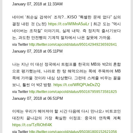
January 07, 2018 at 11:33AM
네이버 ‘최순실 검색어’ 조작?…KISO “특별한 문제 없다” 심의
결정 내린 것 (노컷)
https://t.co/WIMnA5uiLr
| 최근 도는 “역시
네이버는 조작질” 이야기의, 실제 내막. 즉 정치적 줄서기보다
는, 과도한 안전빵의 기계적 절차에서 나온 잘못에 가까움.
via Twitter
http://twitter.com/capcold/status/950142949236592641
January 07, 2018 at 05:11PM
나는 지난 미 대선 정국에서 트럼프를 한국의 MB와 박2의 혼합
으로 평가했는데, 나라로 한 탕 해먹으려는 쪽에 주목하여 MB
쪽에 가까울 것이라 내심 상상했다. 그런데 스케쥴 비우는 꼴을
보니, 훨씬 더 박2 방향.
https://t.co/WRQPUeDxZQ
via Twitter
http://twitter.com/capcold/status/950167959573581825
January 07, 2018 at 06:51PM
이제는 우리가 헤어져야 할 시간 다음에 다시 만나요♪ 비트코인
대잔치 끝나감의 가장 확실한 이정표: 중국의 연착륙 계획
https://t.co/TzRiOhfI4K
via Twitter
http://twitter.com/capcold/status/950381800152621056