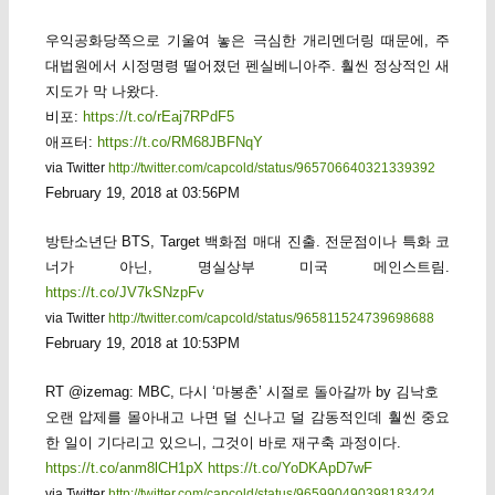
우익공화당쪽으로 기울여 놓은 극심한 개리멘더링 때문에, 주
대법원에서 시정명령 떨어졌던 펜실베니아주. 훨씬 정상적인 새
지도가 막 나왔다.
비포:
https://t.co/rEaj7RPdF5
애프터:
https://t.co/RM68JBFNqY
via Twitter
http://twitter.com/capcold/status/965706640321339392
February 19, 2018 at 03:56PM
방탄소년단 BTS, Target 백화점 매대 진출. 전문점이나 특화 코
너가 아닌, 명실상부 미국 메인스트림.
https://t.co/JV7kSNzpFv
via Twitter
http://twitter.com/capcold/status/965811524739698688
February 19, 2018 at 10:53PM
RT @izemag: MBC, 다시 ‘마봉춘’ 시절로 돌아갈까 by 김낙호
오랜 압제를 몰아내고 나면 덜 신나고 덜 감동적인데 훨씬 중요
한 일이 기다리고 있으니, 그것이 바로 재구축 과정이다.
https://t.co/anm8lCH1pX
https://t.co/YoDKApD7wF
via Twitter
http://twitter.com/capcold/status/965990490398183424