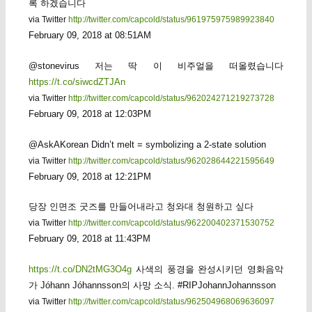
록 하겠습니다
via Twitter
http://twitter.com/capcold/status/961975975989923840
February 09, 2018 at 08:51AM
@stonevirus 저는 딱 이 비주얼을 떠올렸습니다
https://t.co/siwcdZTJAn
via Twitter
http://twitter.com/capcold/status/962024271219273728
February 09, 2018 at 12:03PM
@AskAKorean Didn’t melt = symbolizing a 2-state solution
via Twitter
http://twitter.com/capcold/status/962028644221595649
February 09, 2018 at 12:21PM
당장 인면조 굿즈를 만들어내라고 청와대 청원하고 싶다
via Twitter
http://twitter.com/capcold/status/962200402371530752
February 09, 2018 at 11:43PM
https://t.co/DN2tMG3O4g
사색의 풍경을 완성시키던 영화음악
가 Jóhann Jóhannsson의 사망 소식. #RIPJohannJohannsson
via Twitter
http://twitter.com/capcold/status/962504968069636097