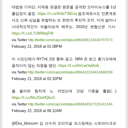
대법원 기자단, 이재용 판결문 원문을 공개한 오마이뉴스를 1년
출입정지 결정.
https://t.co/AhibT39Zoq
법조계로서도 언론계로
서도 신뢰 상실을 유발하는 또 한번의 후진적 조치. 이게 얼마나
시대착오적인지 되돌아보게 해주는, 2010년 변협신문 기사:
https://t.co/L7zW08wjFW
via Twitter
http://twitter.com/capcold/status/966389124440707073
February 21, 2018 at 01:08PM
미 시민단체가 NYT에 2면 통짜 광고. NRA 돈 받고 총기규제에
움직이지 않는 의원들 명단.
https://t.co/bVceOwDio6
via Twitter
http://twitter.com/capcold/status/966410234414686209
February 21, 2018 at 02:32PM
물 들어와 힘차게 노 저었는데 건담 기종을 틀림(…)
https://t.co/MvZDuHQ6zG
via Twitter
http://twitter.com/capcold/status/966646527325241344
February 22, 2018 at 06:11AM
@Eka_blossom 김 선수의 오리지널 포스팅에는 스트라이크프