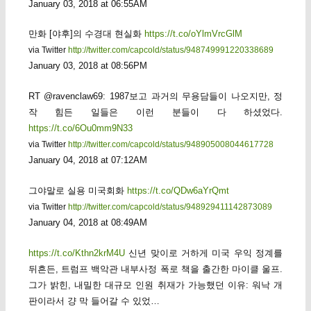
January 03, 2018 at 06:55AM
만화 [야후]의 수경대 현실화
https://t.co/oYlmVrcGlM
via Twitter
http://twitter.com/capcold/status/948749991220338689
January 03, 2018 at 08:56PM
RT @ravenclaw69: 1987보고 과거의 무용담들이 나오지만, 정
작 힘든 일들은 이런 분들이 다 하셨었다.
https://t.co/6Ou0mm9N33
via Twitter
http://twitter.com/capcold/status/948905008044617728
January 04, 2018 at 07:12AM
그야말로 실용 미국회화
https://t.co/QDw6aYrQmt
via Twitter
http://twitter.com/capcold/status/948929411142873089
January 04, 2018 at 08:49AM
https://t.co/Kthn2krM4U
신년 맞이로 거하게 미국 우익 정계를
뒤흔든, 트럼프 백악관 내부사정 폭로 책을 출간한 마이클 울프.
그가 밝힌, 내밀한 대규모 인원 취재가 가능했던 이유: 워낙 개
판이라서 걍 막 들어갈 수 있었…