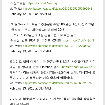
와 싱크로율
https://t.co/mlPw4Elyyl
via Twitter
http://twitter.com/capcold/status/963252251052699648
February 12, 2018 at 09:23PM
RT @News_Y: [속보] ‘국정농단 주범’ #최순실 1심서 징역 20년
-‘국정농단 주범’ 최순실 1심서 징역 20년
-구속기소 450일만에 1심 판결…혐의 대부분 유죄
-최순실, 벌금 180억원, 추징금 72억원
https://t.co/CfBYkI1xrN
via Twitter
http://twitter.com/capcold/status/963313910827900928
February 13, 2018 at 01:28AM
모뉴먼트 밸리 디자이너가 만든, 현대사회의 사랑을 다룬 신작
게임..을 빙자한 만화 Florence 출시.
https://t.co/0WLw3iNXAi
캐릭터가 겪는 상황에 몰입시키는 상호작용 설계, 다시말해 오
롯이 이야기에 복무하는 기술 활용이 일품이다.
via Twitter
http://twitter.com/capcold/status/963423567663726592
February 13, 2018 at 08:44AM
이야기에 복무하는 인터페이스 가운데 특히 챕터5의 강력함은
9000을 넘는다