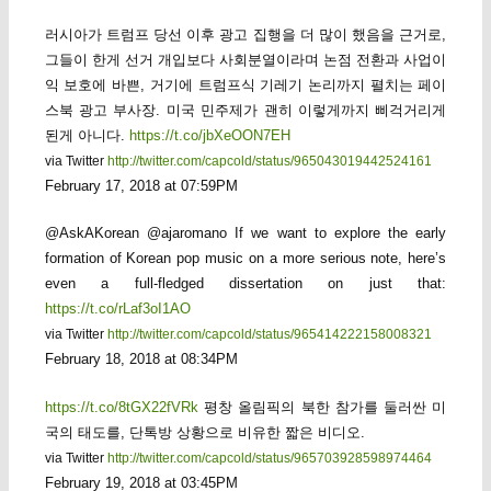
러시아가 트럼프 당선 이후 광고 집행을 더 많이 했음을 근거로,
그들이 한게 선거 개입보다 사회분열이라며 논점 전환과 사업이
익 보호에 바쁜, 거기에 트럼프식 기레기 논리까지 펼치는 페이
스북 광고 부사장. 미국 민주제가 괜히 이렇게까지 삐걱거리게
된게 아니다.
https://t.co/jbXeOON7EH
via Twitter
http://twitter.com/capcold/status/965043019442524161
February 17, 2018 at 07:59PM
@AskAKorean @ajaromano If we want to explore the early
formation of Korean pop music on a more serious note, here’s
even a full-fledged dissertation on just that:
https://t.co/rLaf3oI1AO
via Twitter
http://twitter.com/capcold/status/965414222158008321
February 18, 2018 at 08:34PM
https://t.co/8tGX22fVRk
평창 올림픽의 북한 참가를 둘러싼 미
국의 태도를, 단톡방 상황으로 비유한 짧은 비디오.
via Twitter
http://twitter.com/capcold/status/965703928598974464
February 19, 2018 at 03:45PM