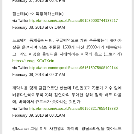
February 07, 2018 at 06:47PM
잡는데(x) => 특정화하는데(o)
via Twitter
http://twitter.com/capcold/status/961589003744137217
February 08, 2018 at 07:14AM
노르웨이 동계올림픽팀, 구글번역으로 계란 주문했는데 숫자가
잘못 옮겨지며 당초 주문한 1500개 대신 15000개가 배송왔다
고. 과연 이것은 올림픽을 지배하려는 미국의 음모 (그럴리가)
https://t.co/gLKCuTXein
via Twitter
http://twitter.com/capcold/status/961615975908102144
February 08, 2018 at 09:01AM
개막식을 몇개 클립으로만 봤는데 1)인면조?! 2)통가 기수 앞에
버뮤다반바지무룩 3)왜 김연아의 우아한 성화 점화 바로 다음
에, 바닥에서 츄로스가 솟아나는 것인가
via Twitter
http://twitter.com/capcold/status/961963217655418880
February 09, 2018 at 08:01AM
@kcanari 그럼 이제 사천왕의 마지막, 갱남스타일을 찾아보도