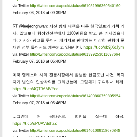
via Twitter
http://twitter.com/capcold/status/961081996360540160
February 06, 2018 at 09:39PM
RT @leejeonghwan: 지진 방재 대책을 다룬 한국일보의 기획 기
사. 알고보니 행정안전부에서 1100만원을 받고 쓴 기사였습니
다. 기사와 광고를 묶어서 패키지로 판매하는 이상한 관행이 문
재인 정부 들어서도 계속되고 있습니다.
https://t.co/ob9jXoJyrn
via Twitter
http://twitter.com/capcold/status/961399253011697664
February 07, 2018 at 06:40PM
미국 랭캐스터 시의 전통시장에서 발생한 현금도난 사건. 목격
자가 범인의 인상착의를 그려냈는데, 그림체가 귀여워서 화제.
https://t.co/4QT9AMVYoc
via Twitter
http://twitter.com/capcold/status/961400860759805954
February 07, 2018 at 06:46PM
…그런데 저 몽타쥬로, 범인을 잡는데 성공.
https://t.co/sPUAVddhzZ
via Twitter
http://twitter.com/capcold/status/961401089118670848