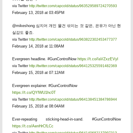
via Twitter
http://twitter.com/capcold/status/963529589724270593
February 13, 2018 at 03:45PM
@mikeshong 심지어 개인 물건 섞이는 것 같은, 은유가 아닌 현
실감도 좋죠.
via Twitter
http://twitter.com/capcold/status/963822302453477377
February 14, 2018 at 11:08AM
Evergreen headline. #GunControlNow
https://t.co/IaVZxzEVyl
via Twitter
http://twitter.com/capcold/status/964125325591482369
February 15, 2018 at 07:12AM
Evergreen explainer. #GunControlNow
https://t.co/QYfWU1hc0T
via Twitter
http://twitter.com/capcold/status/964138451384786944
February 15, 2018 at 08:04AM
Ever-repeating sticking-head-in-sand. #GunControlNow
https://t.co/AenHrCfLCc
via Twitter
http://twitter.com/capcold/status/964140682137997313