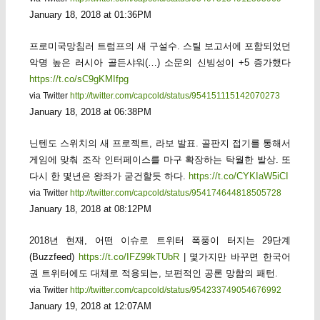
January 18, 2018 at 01:36PM
프로미국망침러 트럼프의 새 구설수. 스틸 보고서에 포함되었던
악명 높은 러시아 골든샤워(…) 소문의 신빙성이 +5 증가했다
https://t.co/sC9gKMIfpg
via Twitter
http://twitter.com/capcold/status/954151115142070273
January 18, 2018 at 06:38PM
닌텐도 스위치의 새 프로젝트, 라보 발표. 골판지 접기를 통해서
게임에 맞춰 조작 인터페이스를 마구 확장하는 탁월한 발상. 또
다시 한 몇년은 왕좌가 굳건할듯 하다.
https://t.co/CYKIaW5iCI
via Twitter
http://twitter.com/capcold/status/954174644818505728
January 18, 2018 at 08:12PM
2018년 현재, 어떤 이슈로 트위터 폭풍이 터지는 29단계
(Buzzfeed)
https://t.co/IFZ99kTUbR
| 몇가지만 바꾸면 한국어
권 트위터에도 대체로 적용되는, 보편적인 공론 망함의 패턴.
via Twitter
http://twitter.com/capcold/status/954233749054676992
January 19, 2018 at 12:07AM