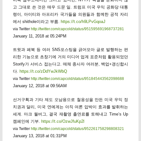
고 그대로 쓴 것은 매우 드문 일. 트럼프 미국 우익 공화당 대통
령이, 아이티와 아프리카 국가들을 의원들과 함께한 공적 자리
에서 shithole이라고 부름.
https://t.co/h9LPvGqoaJ
via Twitter
http://twitter.com/capcold/status/951595691968737281
January 11, 2018 at 05:24PM
트윗과 페북 등 여러 SNS포스팅을 긁어모아 글로 발행하는 편
리한 기능으로 초창기에 거의 미디어 업계 표준처럼 활용되었던
Storify가 서비스 접는다고. 매체 종사자 여러분, 백업+갱신합시
다.
https://t.co/zDdYwJkWbQ
via Twitter
http://twitter.com/capcold/status/951845443562098688
January 12, 2018 at 09:56AM
선거구획과 기타 제도 오남용으로 철옹성을 만든 미국 우익 정
치권과 달리, 미국 연예계는 아직 여론 압박이 효과를 발휘하는
세계. 마크 월버그, 결국 재촬영 출연료를 토해내고 Time’s Up
캠페인에 기부.
https://t.co/OzwJfuKp2l
via Twitter
http://twitter.com/capcold/status/952261758298808321
January 13, 2018 at 01:31PM