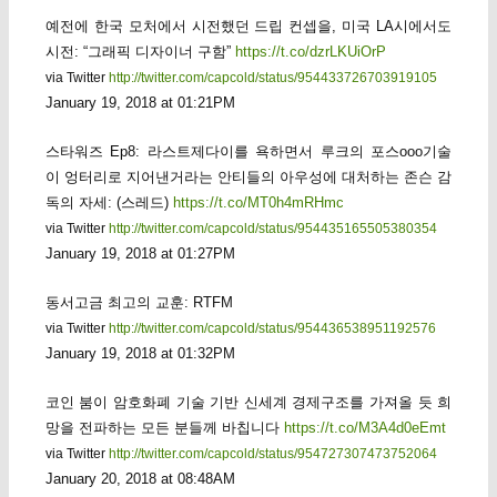
예전에 한국 모처에서 시전했던 드립 컨셉을, 미국 LA시에서도
시전: “그래픽 디자이너 구함”
https://t.co/dzrLKUiOrP
via Twitter
http://twitter.com/capcold/status/954433726703919105
January 19, 2018 at 01:21PM
스타워즈 Ep8: 라스트제다이를 욕하면서 루크의 포스ooo기술
이 엉터리로 지어낸거라는 안티들의 아우성에 대처하는 존슨 감
독의 자세: (스레드)
https://t.co/MT0h4mRHmc
via Twitter
http://twitter.com/capcold/status/954435165505380354
January 19, 2018 at 01:27PM
동서고금 최고의 교훈: RTFM
via Twitter
http://twitter.com/capcold/status/954436538951192576
January 19, 2018 at 01:32PM
코인 붐이 암호화폐 기술 기반 신세계 경제구조를 가져올 듯 희
망을 전파하는 모든 분들께 바칩니다
https://t.co/M3A4d0eEmt
via Twitter
http://twitter.com/capcold/status/954727307473752064
January 20, 2018 at 08:48AM