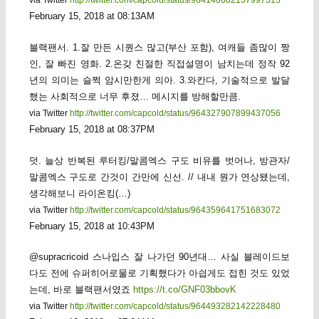
February 15, 2018 at 08:13AM
블랙팬서. 1.잘 만든 시퀀스 많고(부산 포함), 여캐들 좀많이 짱
인, 잘 빠진 영화. 2.온갖 친절한 직접설명이 남치는데 정작 92
년의 의미는 슬쩍 암시만한게 의아. 3.와칸다, 기술적으로 발달
했는 사회적으로 너무 후졌… 메시지를 방해할만큼.
via Twitter
http://twitter.com/capcold/status/964327907899437056
February 15, 2018 at 08:37PM
덧. 늘상 반복된 루터킹/말콤엑스 구도 비유를 벗어나, 방관자/
말콤엑스 구도로 간것이 간만에 신선. // 내내 뭔가 연상됐는데,
생각해보니 라이온킹(…)
via Twitter
http://twitter.com/capcold/status/964359641751683072
February 15, 2018 at 10:43PM
@supracricoid 스나입스 잘 나가던 90년대… 사실 블레이드보
다도 전에 슈퍼히어로물로 기획했다가 아싑게도 접힌 것도 있었
는데, 바로 블랙팬서였죠
https://t.co/GNF03bbovK
via Twitter
http://twitter.com/capcold/status/964493282142228480