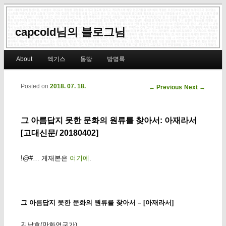
capcold님의 블로그님
Main menu
About
엑기스
몽땅
방명록
Skip to primary content
Skip to secondary content
Posted on
2018. 07. 18.
Post navigation
←
Previous
Next
→
그 아름답지 못한 문화의 원류를 찾아서: 아재라서
[고대신문/ 20180402]
!@#… 게재본은
여기에
.
그 아름답지 못한 문화의 원류를 찾아서 – [아재라서]
김낙호(만화연구가)