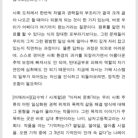
사회 도처에서 한번씩 차별과 권력질의 부조리가 결국 크게 곪
아 나오곤 할 때마다 되묻게 되는 것이 한 가지 있는데, 바로 우
리가 어쩌다가 여기까지 왔는가라는 질문이다. 원류를 알면 치
료를 할 수 있다는 식의 장대한 포부라기보다는, 그런 문제들이
우리의 그저 그런 평범한 일상 속에 얼마나 뿌리 깊게 자리 잡고
있는지 직면하는 과정이다. 물론 답하는 과정은 의외로 어려운
데, 스스로 겪어온 사회 환경의 과거를 되짚어가면서 아름다운
추억 보정에 빠져서도 안 되며, 반대급부로 피해자 역할의 자기
연민에 심취해도 안 되기 때문이다. 지금에 와서는 가해 시스템
의 일부가 되어있는 자신을 인식하고 되돌아보려면, 정직한 건
조함이 필요하다.
[아재라서](김수박 / 사계절)은 “아저씨 문화”라는 우리 사회 주
류의 어떤 일상화된 권력 위계와 폭력적 갈등 해결 방식에 대해
그 원형을 거슬러 올라가는 작품이다. 그런 목적의 이야기가 주
목하는 곳은 바로 십대 후반이라는 나이, 남자고등학교라는 사
회다. 작품을 여는 “기억하는가? 열일곱, 열여덟, 열아홉 시절
을. 오랜 기억 중에 그 3년의 기억만이 안개 속 같다”는 나레이