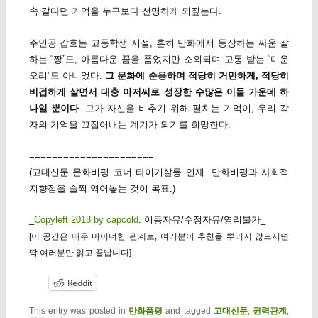
속 같다던 기억을 누구보다 선명하게 되짚는다.
주인공 갑효는 고등학생 시절, 흔히 만화에서 등장하는 싸움 잘
하는 “짱”도, 아름다운 꿈을 품었지만 소외되며 고통 받는 “미운
오리”도 아니었다.
그 문화에 순응하며 적당히 거만하게, 적당히
비겁하게 살면서 대충 아저씨로 성장한 수많은 이들 가운데 하
나일 뿐이다
. 그가 자신을 비추기 위해 펼치는 기억이, 우리 각
자의 기억을 끄집어내는 계기가 되기를 희망한다.
======================
(고대신문 문화비평 코너 타이거살롱 연재. 만화비평과 사회적
지향점을 슬쩍 엮어놓는 것이 목표.)
_
Copyleft 2018 by capcold
. 이동자유/수정자유/영리불가_
[이 공간은 매우 마이너한 관계로, 여러분이 추천을 뿌리지 않으시면
딱 여러분만 읽고 끝납니다]
Reddit
This entry was posted in
만화품평
and tagged
고대신문
,
권력관계
,