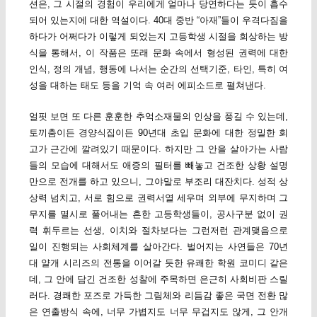
션은, 그 시절의 경험이 우리에게 얼마나 당연하다는 듯이 흡수
되어 있는지에 대한 역설이다. 40대 중반 “아재”들이 우격다짐을
하다가 어쩌다가 이렇게 되었는지 고등학생 시절을 회상하는 방
식을 통해서, 이 작품은 또래 문화 속에서 형성된 권력에 대한
인식, 정의 개념, 행동에 나서는 순간의 선택기준, 타인, 특히 여
성을 대하는 태도 등을 기억 속 여러 에피소드로 펼쳐낸다.
얼핏 보면 또 다른 훈훈한 추억소재물의 인상을 풍길 수 있는데,
토끼춤이든 경양식집이든 90년대 초입 문화에 대한 정밀한 회
고가 근간에 깔려있기 때문이다. 하지만 그 안을 살아가는 사람
들의 모습에 대해서도 애증의 필터를 빼놓고 건조한 상황 설명
만으로 전개를 하고 있으니, 그야말로 부조리 대잔치다. 성적 상
상력 넘치고, 서로 힘으로 권력서열 세우며 외부에 무지하며 그
무지를 멸시로 풀어내는 흔한 고등학생들이, 공사구분 없이 권
력 휘두르는 선생, 이치와 절차보다는 그런저런 관계맺음으로
일이 진행되는 사회체계를 살아간다. 벌어지는 사연들은 70년
대 얄개 시리즈의 전통을 이어갈 듯한 유쾌한 학원 코미디 같은
데, 그 안에 담긴 건조한 성찰에 주목하면 은근히 사회비판 스릴
러다. 경쾌한 포즈로 가득한 그림체와 리듬감 좋은 국면 전환 많
은 연출방식 속에, 너무 가볍지도 너무 무겁지도 않게, 그 안개