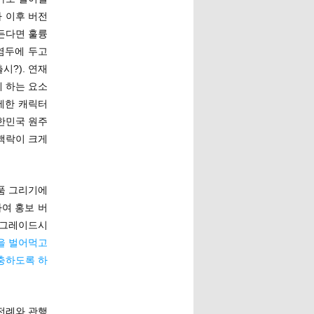
가 이후 버전
든다면 훌륭
염두에 두고
?). 연재
게 하는 요소
세한 캐릭터
대한민국 원주
맥락이 크게
품 그리기에
여 홍보 버
업그레이드시
을 벌어먹고
충하도록 하
 전례와 관행