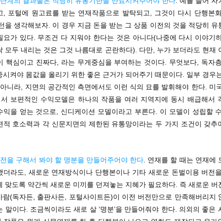
 단계의 결과물은 적당히 유통기한을 만료시켜주어야 한다
. 예를 들어 
고, 포털에 원고료를 받는 연재작품으로 발탁되고, 그것이 다시 단행본화
턴을 생각해보자. 이 경우 지금 돈을 받는 그 상품 이전의 것을 적당히 
필요가 있다. 무조건 다 지워야 한다는 것은 아니다(나중에 다시 이야기하
 모두 내리는 것은 그것 나름대로 곤란하다). 다만, 누가 보더라도 현재
이 핵심이고 진짜다, 라는 무게중심을 부여하는 것이다. 무엇보다, 독자층
중시켜야 몸값을 올리기 위한 좋은 근거가 되어주기 때문이다. 일부 경우는
 아니라, 지면의 공간적인 측면에서도 이런 식의 묘를 발휘해야 한다. 미
서 보편적인 수익모델은 하나의 작품을 여러 지역지에 동시 배급해서 
수익을 얻는 것으로, 신디케이션 모델이라고 부른다. 이 모델이 성립할 수
편적 호소력과 각 신문지면의 제한된 유통망이라는 두 가지 조건이 갖추
버전을 구해서 봐야 할 명분을 만들어주어야 한다
. 연재를 할 때는 연재에
했더라도, 새로운 연재방식이나 단행본이나 기타 새로운 돈벌이용 버전을
에 맞도록 약간씩 새로운 미끼를 던져놓는 지혜가 필요하다. 즉 새로운 버
사람(독자든, 출판사든, 포털사이트든)이 이전 버전만으로 만족해버리지 
 말이다. 조금씩이라도 새로 살 ‘명분’을 만들어줘야 한다. 의외의 좋은