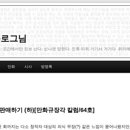
 블로그님
: 곳간에서만 진보 난다. 신나면 망한다. 인류 따위 거기서 거기다. 위악
만화
시사
방명록
판매하기 (하)[만화규장각 칼럼/64호]
번 회까지는 다소 창작자 대상의 의식 무장(?) 같은 느낌이 묻어나왔지만