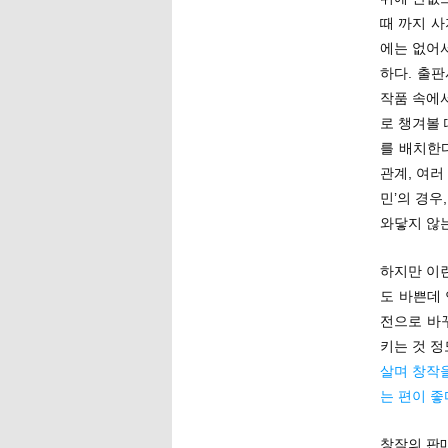
때 까지 사
에는 없어
하다. 출
작품 속에
로 챙겨볼 
를 배치한
관계, 여러
민’의 경
와닿지 않는
하지만 이
도 바쁜데
전으로 바
키는 것 
살며 창작
는 편이 좋
창작의 판