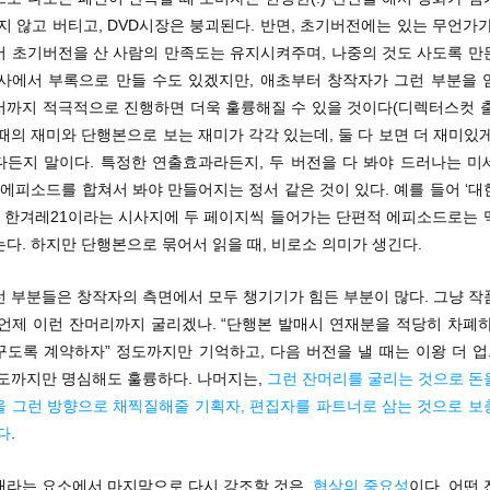
지 않고 버티고, DVD시장은 붕괴된다. 반면, 초기버전에는 있는 무언가
서 초기버전을 산 사람의 만족도는 유지시켜주며, 나중의 것도 사도록 만
판사에서 부록으로 만들 수도 있겠지만, 애초부터 창작자가 그런 부분을 
서까지 적극적으로 진행하면 더욱 훌륭해질 수 있을 것이다(디렉터스컷 출시
때의 재미와 단행본으로 보는 재미가 각각 있는데, 둘 다 보면 더 재미있
다든지 말이다. 특정한 연출효과라든지, 두 버전을 다 봐야 드러나는 미
 에피소드를 합쳐서 봐야 만들어지는 정서 같은 것이 있다. 예를 들어 ‘
우, 한겨레21이라는 시사지에 두 페이지씩 들어가는 단편적 에피소드로는 
다. 하지만 단행본으로 묶어서 읽을 때, 비로소 의미가 생긴다.
런 부분들은 창작자의 측면에서 모두 챙기기가 힘든 부분이 많다. 그냥 작
 언제 이런 잔머리까지 굴리겠나. “단행본 발매시 연재분을 적당히 차폐하
꾸도록 계약하자” 정도까지만 기억하고, 다음 버전을 낼 때는 이왕 더 
정도까지만 명심해도 훌륭하다. 나머지는,
그런 잔머리를 굴리는 것으로 돈
을 그런 방향으로 채찍질해줄 기획자, 편집자를 파트너로 삼는 것으로 보
다
.
매라는 요소에서 마지막으로 다시 강조할 것은,
협상의 중요성
이다. 어떤