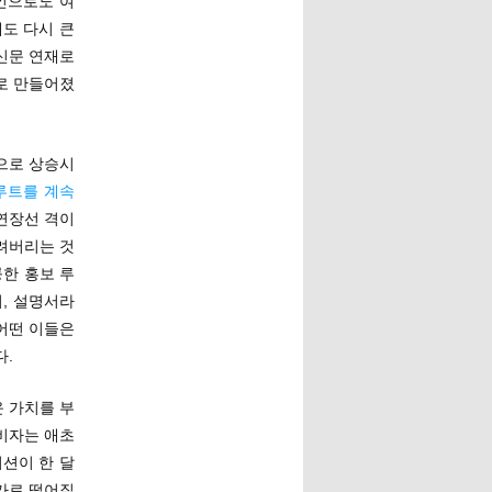
라인으로도 여
도 다시 큰
 신문 연재로
로 만들어졌
적으로 상승시
루트를 계속
연장선 격이
내려버리는 것
한 홍보 루
, 설명서라
어떤 이들은
다.
운 가치를 부
소비자는 애초
디션이 한 달
염가로 떨어질