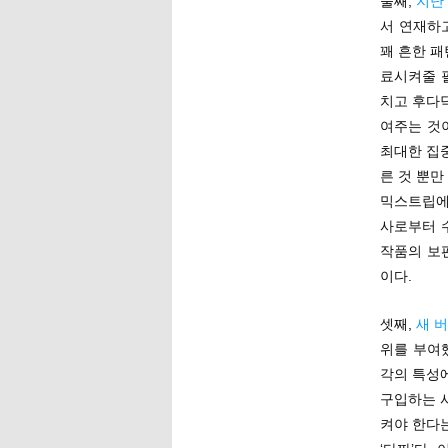
둘째,
지난
서 연재하
꽤 흔한 패
료시켜줄 
치고 후다닥
여주는 것
최대한 집
른 것 뿐만
믹스트립에
사로부터 
작품의 보
이다.
셋째,
새 
위를 부여
각의 특성
구입하는 
켜야 한다는