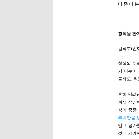
터 좀 더 
창작을 판매
김낙호(만
창작의 수
서 나누어
몰라도, 작
흔히 알려
져서 생명
상이 종종
추억만을 
밀고 평가
것에 가까워