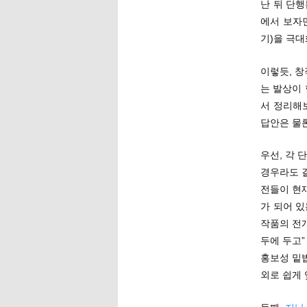
난 뒤 단
에서 보자
기)을 극
이렇듯, 창
는 발상이 
서 정리해
답안은 물론
우선, 각 
경우라도 결
전들이 현
가 되어 
작품의 전
두에 두고”
홍보성 밑
외로 쉽게 