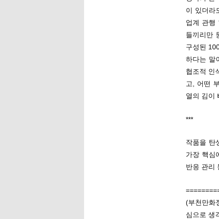
이 있더라도
업계 관행
들끼리만 
구성된 10
하다는 말
협조적 인
고, 어떤
열의 김이 
***
작품을 탄
가장 핵심에
반응 관리
========
(부천만화
심으로 생