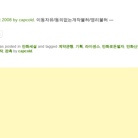
t 2008 by capcold
. 이동자유/동의없는개작불허/영리불허 —
t
was posted in
만화세설
and tagged
계약관행
,
기획
,
라이센스
,
만화로돈벌자
,
만화산
작
,
판촉
by
capcold
.