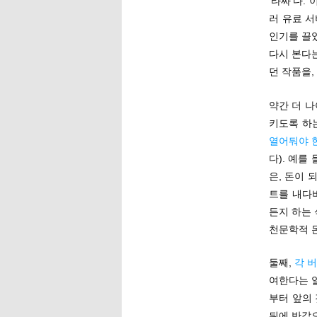
‘타짜’다.
러 유료 
인기를 끌었
다시 본다
던 작품을,
약간 더 나
키도록 하는
열어둬야 
다). 예를
은, 돈이
트를 내다
든지 하는
천문학적 돈
둘째,
각 
여한다는 일
부터 앞의 
뒤에 반값으