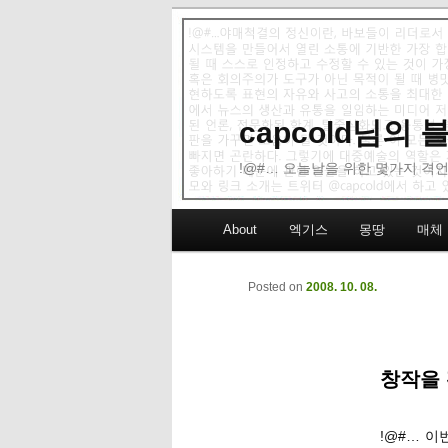
capcold님의
!@#… 오늘날을 위한 몇가지 격언
Main menu
About
엑기스
몽땅
매체
Skip to primary content
Skip to secondary content
Posted on
2008. 10. 08.
창작을 
!@#… 이