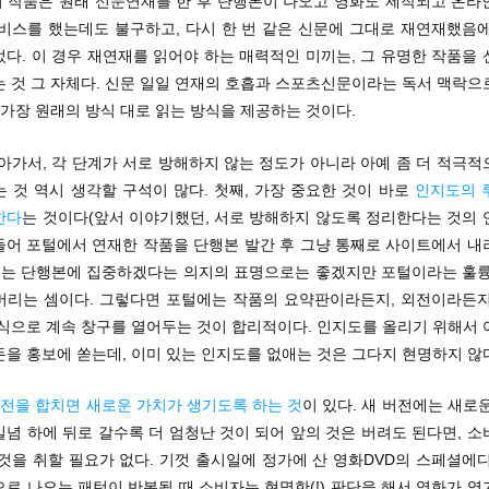
 이 작품은 원래 신문연재를 한 후 단행본이 나오고 영화도 제작되고 온
서비스를 했는데도 불구하고, 다시 한 번 같은 신문에 그대로 재연재했음에
다. 이 경우 재연재를 읽어야 하는 매력적인 미끼는, 그 유명한 작품을
는 것 그 자체다. 신문 일일 연재의 호흡과 스포츠신문이라는 독서 맥락으
 가장 원래의 방식 대로 읽는 방식을 제공하는 것이다.
아가서, 각 단계가 서로 방해하지 않는 정도가 아니라 아예 좀 더 적극
 것 역시 생각할 구석이 많다. 첫째, 가장 중요한 것이 바로
인지도의 
한다
는 것이다(앞서 이야기했던, 서로 방해하지 않도록 정리한다는 것의 
 들어 포털에서 연재한 작품을 단행본 발간 후 그냥 통째로 사이트에서 
 되는 단행본에 집중하겠다는 의지의 표명으로는 좋겠지만 포털이라는 훌륭
버리는 셈이다. 그렇다면 포털에는 작품의 요약판이라든지, 외전이라든지
 식으로 계속 창구를 열어두는 것이 합리적이다. 인지도를 올리기 위해서 
을 홍보에 쏟는데, 이미 있는 인지도를 없애는 것은 그다지 현명하지 않
버전을 합치면 새로운 가치가 생기도록 하는 것
이 있다. 새 버전에는 새로
념 하에 뒤로 갈수록 더 엄청난 것이 되어 앞의 것은 버려도 된다면, 
것을 취할 필요가 없다. 기껏 출시일에 정가에 산 영화DVD의 스페셜에
로 나오는 패턴이 반복될 때 소비자는 현명한(!) 판단을 해서 영화가 