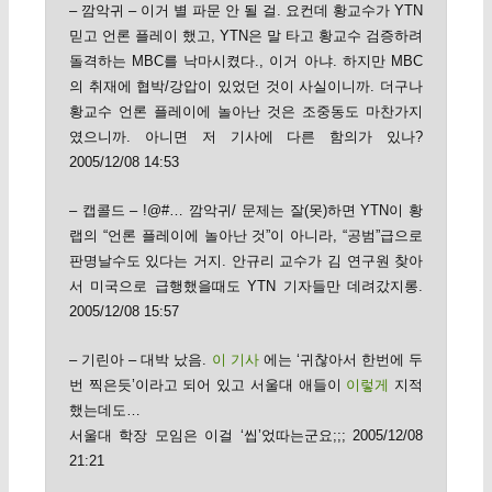
– 깜악귀 – 이거 별 파문 안 될 걸. 요컨데 황교수가 YTN
믿고 언론 플레이 했고, YTN은 말 타고 황교수 검증하려
돌격하는 MBC를 낙마시켰다., 이거 아냐. 하지만 MBC
의 취재에 협박/강압이 있었던 것이 사실이니까. 더구나
황교수 언론 플레이에 놀아난 것은 조중동도 마찬가지
였으니까. 아니면 저 기사에 다른 함의가 있나?
2005/12/08 14:53
– 캡콜드 – !@#… 깜악귀/ 문제는 잘(못)하면 YTN이 황
랩의 “언론 플레이에 놀아난 것”이 아니라, “공범”급으로
판명날수도 있다는 거지. 안규리 교수가 김 연구원 찾아
서 미국으로 급행했을때도 YTN 기자들만 데려갔지롱.
2005/12/08 15:57
– 기린아 – 대박 났음.
이 기사
에는 ‘귀찮아서 한번에 두
번 찍은듯’이라고 되어 있고 서울대 애들이
이렇게
지적
했는데도…
서울대 학장 모임은 이걸 ‘씹’었따는군요;;; 2005/12/08
21:21