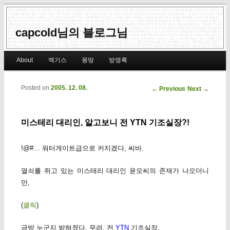
capcold님의 블로그님
Main menu
About
엑기스
몽땅
방명록
Skip to primary content
Skip to secondary content
Posted on
2005. 12. 08.
Post navigation
←
Previous
Next
→
미스테리 대리인, 알고보니 전 YTN 기조실장?!
!@#… 워터게이트급으로 커지겠다, 씨바.
열쇠를 쥐고 있는 미스테리 대리인 윤모씨의 존재가 나오더니
만,
(
클릭
)
금방 누군지 밝혀졌다. 무려, 전
YTN
기조실장.