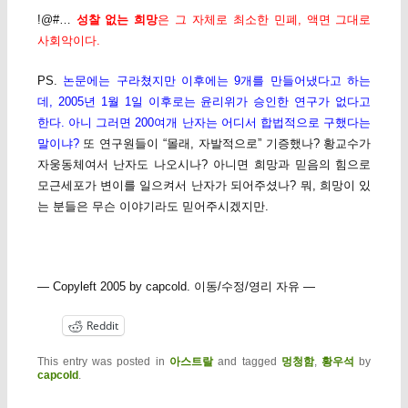
!@#…
성찰 없는
희망
은 그 자체로 최소한 민폐, 액면 그대로
사회악이다.
PS.
논문에는 구라쳤지만 이후에는 9개를 만들어냈다고 하는
데, 2005년 1월 1일 이후로는 윤리위가 승인한 연구가 없다고
한다. 아니 그러면 200여개 난자는 어디서 합법적으로 구했다는
말이냐?
또 연구원들이 “몰래, 자발적으로” 기증했나? 황교수가
자웅동체여서 난자도 나오시나? 아니면 희망과 믿음의 힘으로
모근세포가 변이를 일으켜서 난자가 되어주셨나? 뭐, 희망이 있
는 분들은 무슨 이야기라도 믿어주시겠지만.
— Copyleft 2005 by capcold. 이동/수정/영리 자유 —
Reddit
This entry was posted in
아스트랄
and tagged
멍청함
,
황우석
by
capcold
.