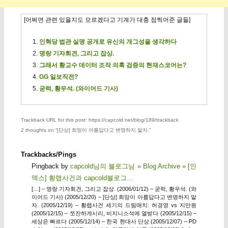
[어쩌면 관련 있을지도 모르겠다고 기계가 대충 점찍어준 글들]
인혁당 법관 실명 공개로 유신의 개그성을 생각하다
명랑 기자회견, 그리고 잡상.
그래서 황교수 데이터 조작 의혹 검증의 현재스코어는?
GG 일보직전?
굳럭, 황우석. (와이어드 기사)
Trackback URL for this post: https://capcold.net/blog/189/trackback
2 thoughts on “
[단상] 희망이 아름답다고 변명하지 말자.
”
Trackbacks/Pings
Pingback by
capcold님의 블로그님 » Blog Archive » [인
덱스] 황랩사건과 capcold블로그…
[…] – 명랑 기자회견, 그리고 잡상. (2006/01/12) – 굳럭, 황우석. (와
이어드 기사) (2005/12/20) – [단상] 희망이 아름답다고 변명하지 말
자. (2005/12/19) – 황랩사건 세기의 드림매치: 허경영 vs 지만원
(2005/12/15) – 쪼잔하게시리, 비지니스석에 열받다 (2005/12/15) –
세상은 빠르다 (2005/12/14) – 한국 현대사 단상 (2005/12/07) – PD