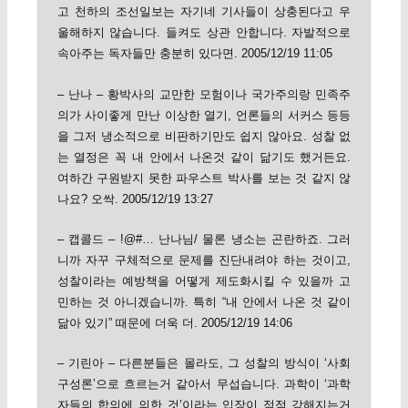
고 천하의 조선일보는 자기네 기사들이 상충된다고 우
울해하지 않습니다. 들켜도 상관 안합니다. 자발적으로
속아주는 독자들만 충분히 있다면. 2005/12/19 11:05
– 난나 – 황박사의 교만한 모험이나 국가주의랑 민족주
의가 사이좋게 만난 이상한 열기, 언론들의 서커스 등등
을 그저 냉소적으로 비판하기만도 쉽지 않아요. 성찰 없
는 열정은 꼭 내 안에서 나온것 같이 닮기도 했거든요.
여하간 구원받지 못한 파우스트 박사를 보는 것 같지 않
나요? 오싹. 2005/12/19 13:27
– 캡콜드 – !@#… 난나님/ 물론 냉소는 곤란하죠. 그러
니까 자꾸 구체적으로 문제를 진단내려야 하는 것이고,
성찰이라는 예방책을 어떻게 제도화시킬 수 있을까 고
민하는 것 아니겠습니까. 특히 “내 안에서 나온 것 같이
닮아 있기” 때문에 더욱 더. 2005/12/19 14:06
– 기린아 – 다른분들은 몰라도, 그 성찰의 방식이 ‘사회
구성론’으로 흐르는거 같아서 무섭습니다. 과학이 ‘과학
자들의 합의에 의한 것’이라는 입장이 점점 강해지는거