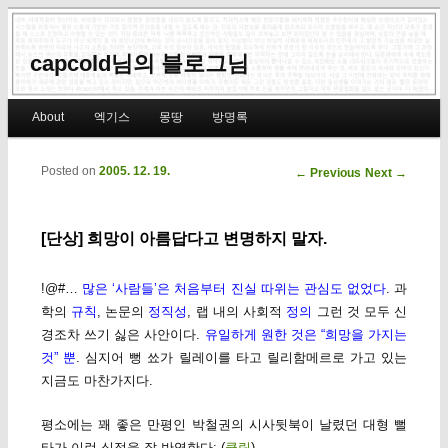
capcold님의 블로그님
Main menu
About
엑기스
몽땅
방명록
Skip to primary content
Skip to secondary content
Posted on
2005. 12. 19.
Post navigation
←
Previous
Next
→
[단상] 희망이 아름답다고 변명하지 말자.
!@#…
많은 ‘사람들’은 처음부터 진실 따위는 관심도 없었다
. 과
학의
규칙
, 논문의
정직성
, 랩 내의 사회적
정의
그런 것 모두 신
경조차 쓰기 싫은 사안이다.
유일하게 원한 것은 “희망을 가지는
것” 뿐
. 심지어 뻥 쑈가 릴레이를 타고 릴리함메르로 가고 있는
지금도 마찬가지다.
평소에는 꽤 좋은 만평인 박철권의 시사뒷북이 날렸던 대형 뻘
타가 이런 심정을 잘 반영한다: (
클릭
)