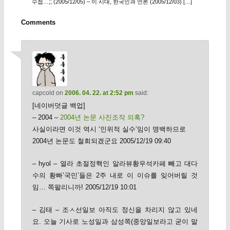
수첩…;; (2005/12/05) – 이 시대, 한국인과 언론 (2005/12/03) […]
Comments
capcold
on
2006. 04. 22. at 2:52 pm
said:
[네이버덧글 백업]
– 2004 –
2004년 논문 사진조작 의혹?
사실이라면 이것 역시 ‘인위적 실수’임이 명백하므로
2004년 논문도 철회되겠군요 2005/12/19 09:40
– hyol – 열라 초절정핵인 알라뷰황우석카페 빼고 대다
수의 황빠’국민’들은 2주 내로 이 이슈를 잊어버릴 것
임… 쪽팔리니까! 2005/12/19 10:01
– 김태 – 조ㅅ선일보 아직도 정신을 차리지 않고 있네
요. 오늘 기사로 노성일과 삼성쪽(중앙일보라고 굳이 말