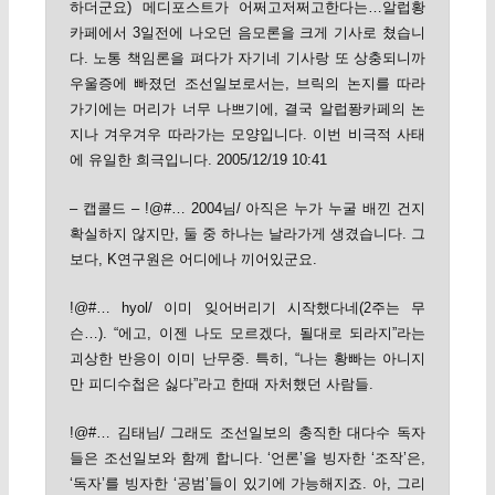
하더군요) 메디포스트가 어쩌고저쩌고한다는…알럽황
카페에서 3일전에 나오던 음모론을 크게 기사로 쳤습니
다. 노통 책임론을 펴다가 자기네 기사랑 또 상충되니까
우울증에 빠졌던 조선일보로서는, 브릭의 논지를 따라
가기에는 머리가 너무 나쁘기에, 결국 알럽퐝카페의 논
지나 겨우겨우 따라가는 모양입니다. 이번 비극적 사태
에 유일한 희극입니다. 2005/12/19 10:41
– 캡콜드 – !@#… 2004님/ 아직은 누가 누굴 배낀 건지
확실하지 않지만, 둘 중 하나는 날라가게 생겼습니다. 그
보다, K연구원은 어디에나 끼어있군요.
!@#… hyol/ 이미 잊어버리기 시작했다네(2주는 무
슨…). “에고, 이젠 나도 모르겠다, 될대로 되라지”라는
괴상한 반응이 이미 난무중. 특히, “나는 황빠는 아니지
만 피디수첩은 싫다”라고 한때 자처했던 사람들.
!@#… 김태님/ 그래도 조선일보의 충직한 대다수 독자
들은 조선일보와 함께 합니다. ‘언론’을 빙자한 ‘조작’은,
‘독자’를 빙자한 ‘공범’들이 있기에 가능해지죠. 아, 그리