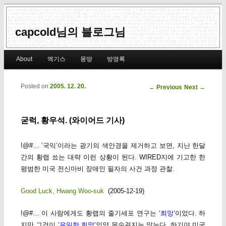
capcold님의 블로그님
Main menu
About
엑기스
몽땅
방명록
Skip to primary content
Skip to secondary content
Posted on
2005. 12. 20.
Post navigation
←
Previous
Next
→
굳럭, 황우석. (와이어드 기사)
!@#… ‘국익’이라는 광기의 색안경을 제거하고 보면, 지난 한달
간의 황랩 쑈는 대략 이런 상황이 된다. WIRED지에 기고한 한
평범한 미국 전신마비 장애인 필자의 사건 과정 관찰.
Good Luck, Hwang Woo-suk
(2005-12-19)
!@#… 이 사람에게도 황랩의 줄기세포 연구는 ‘
희망
‘이었다. 하
지만 그것이 ‘
유일한 희망
‘인양 목숨걸지는 않는다. 하기야 미국