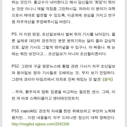
하는 것인가. 황교수가 낙마한다고 해서 당신들의 ‘희망’이 꺾이
는 것은 아니니 제발 걱정좀 그만하시길. 차라리 이 분야가 과학
으로서 제대로 발전할 수 있도록, 이공계에 관심을 가지고 연구
원 처우개선을 주장해주시길 바란다.
PS. 아 이런 된장, 조선일보에서 벌써 위의 기사를 낚아갔다. 물
론 실제로 대단히 관조적인 본문 분위기와는 달리 졸라 감상적
으로. 같은 기사도 그렇게 엮어넣을 수 있구나. 아 짜증나. 뭐 눈
에는 뭐만 보인다고… 조선일보가 아니라 조선할리퀸이다.
PS2. 그런데 구글 영문뉴스에 황랩 관련 기사가 자꾸 조선일보
와 동아일보 영자 기사들로 도배되는 것, 무지 보기 민망하다.
그런데 코리아 타임즈에서 의외로 진짜 재밌는 것 발견: (
클릭
)
…무려, 황우석과 영화 킹콩을 비교하는 절묘한 센스. 그래, 이
런 게 바로 스펙타클이고 엔터테인먼트지.
PS3. capcold도 관조적 자세를 한번 취해보려고 부던히 노력해
봤지만… 이런 내용들이 자꾸 드러나면 정신이 대략 멍해진다.
http://mogibul.egloos.com/2042166