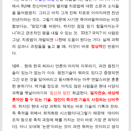
에서 9년째 전신마비인데 별의별 치료법에 대한 소문과 소식들
을 들어왔겠지. 그리고 아직 그게 진짜 치료로 이어지려면 천년
만년이라는 것도. 그렇기 때문에 사기면 죽어버릴꺼야라는 비장
함보다는, “맞았기를 바란다, 하지만 점점 믿기 힘들어지는구
나”라고 관조적인 평을 내릴 수 있는 것. 33조? 국익? 이 사람은
그냥, 치료법이 개발되면
나
한테 도움이 된다는 거다. 실제 과학
의 성과나 과정들을 놓고 볼 때, 이것이 바로
정상적
인 반응이
다.
!@#… 현재 한국 찌라시 언론의 마지막 지푸라기, 과연 원천기
술이 있는가 없는가 이슈. 원천기술이 뭐라도 있다고 증명되면
그간 모든 것을 잊어버리고 용서해주자는 아주 연말스러운 훈훈
한 분위기다. 역겨울 정도로. 아직도 많은 사람들은 현대 서양식
과학을 옛날이야기의
‘짚신의 장인’
취급한다.
일자전승, 세상에
혼자만 할 수 있는 기술
. 장인이 죽으면 기술도 사장되는 신비주
의.
하지만 현대 서양 과학의 체계는 바로 기술의 기록과 전파,
즉 축적을 위해서 최적화된 시스템이다(그렇기 때문에 데이터
조작 등으로 축적 과정에 해를 끼치는 것이 바로 가장 큰 죄악이
다). 아니 도대체 ‘논문’이라는 것이 과연 뭐하는 것이라고 생각