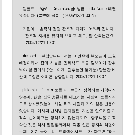
– 캡콜드 – !@#… Dreamlord님/ 방금 Little Nemo 배달
왔습니다. (뽐뿌에 굴복…) 2005/12/21 03:45
– 기린아 – 솔직히 점점 관조적 자체가 어려워 집니다.-
_-; 관조적 자세를 유지해 보려고 해도, 잘 안되는군요.-
_-;; 2005/12/21 10:01
– drmlord – 부럽습니다. 저는 이번주에 부모님이 오실
예정이라서 집에 사놓은 만화책도 조금 덜보이게 감춰
놔야 할 판이라 (“안보이게” 감추는건 불가능) 당분간 비
싼책 구입은 어려운 상황입니다. 2005/12/21 16:07
– pinksoju – 1. 티비토론 때, 누군지 정확히는 기억나지
않는데, 많은 난치병환자를 대표하는 사람이 토론자격
으로 참석했었는데, 사실 위의 사람과 거의 같은 반응이
었습니다. 어차피 난치병 환자들은, 자신을 일으켜줄 기
적의 신이라고는 생각하지 않는다지요. 황우석을 기적
화한 것은 역시 알럽황까페와, 각종 언론 등지의 역할이
문제…얘기 들어보니, 드라마에서도 누가 아프면 “황우