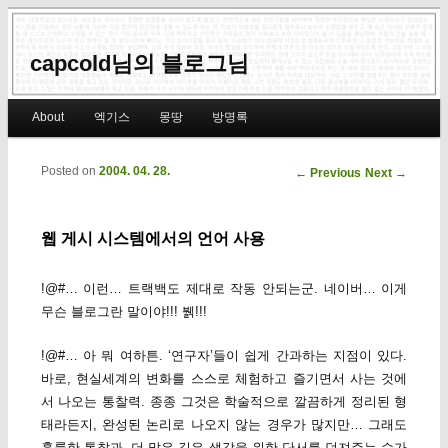
capcold님의 블로그님
Main menu
About
엑기스
몽땅
방명록
Skip to primary content
Skip to secondary content
Posted on
2004. 04. 28.
Post navigation
←
Previous
Next
→
웹 게시 시스템에서의 언어 사용
!@#… 이런… 트랙백도 제대로 작동 안되는군. 네이버… 이게
무슨 블로그란 말이야!!! 뷁!!!
!@#… 아 뭐 여하튼. ‘연구자’들이 쉽게 간과하는 지점이 있다.
바로, 현실세계의 변화를 스스로 체험하고 즐기면서 사는 것에
서 나오는 통찰력. 종종 그것은 학술적으로 깔끔하게 정리된 형
태라든지, 완성된 논리로 나오지 않는 경우가 많지만… 그래도
훌륭한 통찰과, 더 많은 깊은 생각을 위한 단서를 던져주는 수가