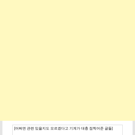
[어쩌면 관련 있을지도 모르겠다고 기계가 대충 점찍어준 글들]