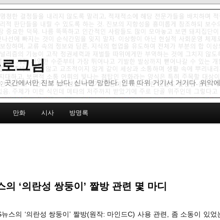
 블로그님
: 곳간에서만 진보 난다. 신나면 망한다. 인류 따위 거기서 거기다. 위악
만화
시사
방명록
스의 ‘의란성 쌍둥이’ 짤방 관련 몇 마디
BS뉴스의 ‘의란성 쌍둥이’ 짤방(원작: 마인드C) 사용 관련, 좀 소동이 있