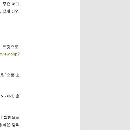
나 주요 어그
 짧게 남긴
타 트윗으로.
mtview.php?
그림”으로 소
 되려면, 출
이 짤방으로
송국은 항의