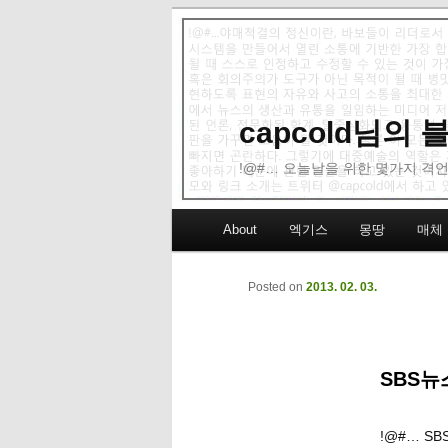
capcold님의
!@#… 오늘날을 위한 몇가지 격언
Main menu
About
엑기스
몽땅
매체
Skip to primary content
Skip to secondary content
Posted on
2013. 02. 03.
SBS뉴
!@#… S