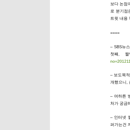
보다 논점이
로 분기점은
트윗 내용 
====
– SBS뉴
첫째, 
no=20121
– 보도목적
개했으니,
– 여하튼 
처가 궁금해
– 인터넷
퍼가는건 