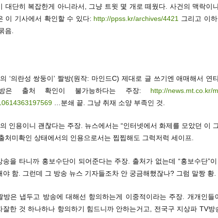
 대단히 복잡한게 아니라서, 그냥 트윗 몇 개로 떼웠다. 사건의 맥락이
 이 기사에서 확인할 수 있다:
http://ppss.kr/archives/4421
그리고 이하,
묶음.
스의 ‘의란성 쌍둥이’ 짤방(원작: 마인드C) 제대로 글 쓰기엔 애매해서 연
짤방은 출처 확인이 불가능하다는 주장:
http://news.mt.co.kr/
10614363197569
…분쇄 끝. 그냥 취재 소양 부족인 것.
의 인용이니 괜찮다는 주장. 뉴스에서는 “인터넷에서 화제를 모았던 이 
 출처미확인 상태에서의 인용으로서는 찝찝해도 그럭저럭 세이프.
방송을 타니까 홍보수단이 되어준다는 주장. 출처가 없는데 “홍보수단”이
야 함. 그런데 그 방송 뉴스 기자들조차 안 궁금해했잖나? 그럼 말짱 황.
 짤방은 냅두고 방송에 대해선 항의하는게 이중적이라는 주장. 개개인들
자잘한 것 하나하나 항의하기 힘드니까 안하는거고, 전국구 지상파 TV방