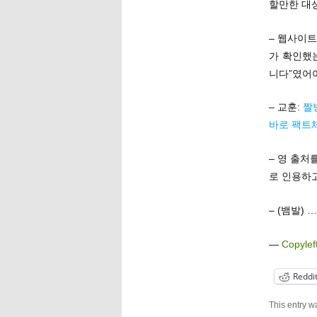
할만한 대상
– 웹사이트
가 확인했
니다”였어
– 교훈:
짤
바로 팩트
– 영 출처
로 인용하
– (뱀발
—
Copylef
Reddi
This entry w