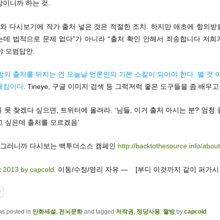
이니까 하는 것.
와 다시보기에 작가 출처 넣은 것은 적절한 조치. 하지만 애초에 항의받을
는데 법적으로 문제 없다”가 아니라 “출처 확인 안해서 죄송합니다 저희
야 모범답안.
방의 출처를 뒤지는 건 오늘날 언론인의 기본 스킬이 되어야 한다. 별 것 
체킹이다
. Tineye, 구글 이미지 검색 등 그럭저럭 좋은 도구들을 좀 배우고
를 못 찾겠다 싶으면, 트위터에 올려라. ‘님들, 이거 출처 아시는 분? 엄청
고 싶은데 출처를 모르겠음’
) …그러니까 다시보는 백투더소스 캠페인
http://backtothesource.info/about
t 2013 by capcold
. 이동/수정/영리 자유 — [부디 이것까지 같이 퍼가시
t
as posted in
만화세설
,
전뇌문화
and tagged
저작권
,
정당사용
,
짤방
by
capcold
.