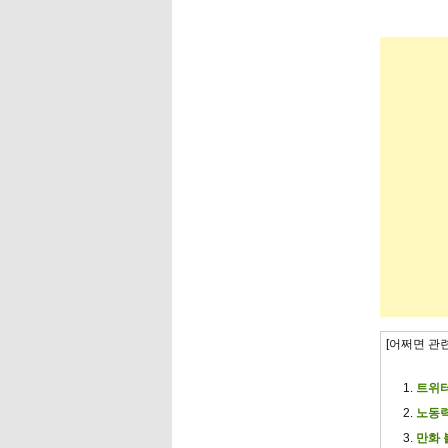
[어쩌면 관
트위터
노동력
만화 