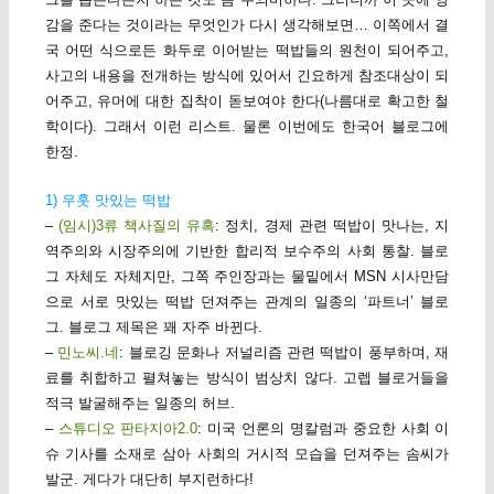
감을 준다는 것이라는 무엇인가 다시 생각해보면… 이쪽에서 결
국 어떤 식으로든 화두로 이어받는 떡밥들의 원천이 되어주고,
사고의 내용을 전개하는 방식에 있어서 긴요하게 참조대상이 되
어주고, 유머에 대한 집착이 돋보여야 한다(나름대로 확고한 철
학이다). 그래서 이런 리스트. 물론 이번에도 한국어 블로그에
한정.
1) 우훗 맛있는 떡밥
–
(임시)3류 책사질의 유혹
: 정치, 경제 관련 떡밥이 맛나는, 지
역주의와 시장주의에 기반한 합리적 보수주의 사회 통찰. 블로
그 자체도 자체지만, 그쪽 주인장과는 물밑에서 MSN 시사만담
으로 서로 맛있는 떡밥 던져주는 관계의 일종의 ‘파트너’ 블로
그. 블로그 제목은 꽤 자주 바뀐다.
–
민노씨.네
: 블로깅 문화나 저널리즘 관련 떡밥이 풍부하며, 재
료를 취합하고 펼쳐놓는 방식이 범상치 않다. 고렙 블로거들을
적극 발굴해주는 일종의 허브.
–
스튜디오 판타지아2.0
: 미국 언론의 명칼럼과 중요한 사회 이
슈 기사를 소재로 삼아 사회의 거시적 모습을 던져주는 솜씨가
발군. 게다가 대단히 부지런하다!