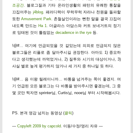
조공간
. 블로그질과 기타 온라인생활의 패턴의 유쾌한 통찰을
끄집어주는
j4blog
. 패러디력이 무럭무럭 자라나 천원을 돌파할
듯한
Amusement Park
. 촌철살인이라는 뻔한 말을 결국 끄집어
내도록 만드는
Ha 1
. 더글라스 아담스와 커트 보네거트의 정기
로 잉태된 것이 틀림없는
decadence in the rye
등.
!@#… 여기에 언급되었을 것 같았는데 의외로 언급되지 않은
블로그들은 리플로 좀 달아주시길 권장한다. 아마도 1) 중요하
다고 생각했는데 까먹었거나, 2) 질투와 시기의 대상이거나, 3)
사실 별로 높게 평가하지 않거나 세 가지 중 하나일 듯 하다.
!@#… 음 이왕 릴레이니까… 바통을 넘겨주는 쪽이 좋겠지. 여
기 언급된 모든 블로그는 다 바통을 받아주시면 좋겠는데, 그 중
몇 곳만 찍자면 sprinter님, Curtis님, nooe님 부터 시작해봅시다.
PS. 본격 영감 넘치는 동영상 (
클릭
)
—
Copyleft 2009 by capcold
. 이동/수정/영리 자유 —