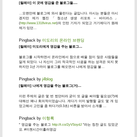
[릴레이] 이 곳에 영감을 준 블로그들….
…오랜만에 블로그에 와서 올린다는 글입니다. 아시는 분들은 아시
겠지만 제가 웹진「청소년 생생 리포트 – 바이러스」
(
http://www.1318virus.net
)의 인턴 기자가 되었고 거기에다가 원래
제가 있던…
Pingback by
미도리의 온라인 브랜딩
[릴레이] 미도리에게 영감을 주는 블로그…
블로그를 시작하면서 온라인에서 참으로 배울 점이 많은 사람들을
알게 되었다. 나 자신이 그리 적극적인 사귐을 하는 성격은 되지 못
하지만 1년 가까이 블로그를 해오면서 나에게 영감을 불…
Pingback by
j4blog
[릴레이] 나에게 영감을 주는 블로그(거)…
이런 주제의 글은 몇 번 썼던터라 굳이 또 글을 써야할 필요성(?)에
대해선 꽤나 회의적이었습니다. 게다가 이미 발행할 글도 몇 개 있
었고해서 고민을 좀 하다가(0.3초) 바톤을 받아서 소개를 …
Pingback by
이형록
" 영감을 주는 블로그
http://t.co/2yVSoydJ
"라는 칭찬 글도 있었군
요. #이젠시간이흘러영감