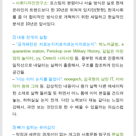
–
사회디자인연구소
: 포스팅의 분량이나 서술 방식은 실로 현재
온라인의 트렌드보다 한 10년은 뒤쳐져 있지만(핫핫), 한국사회
를 좀 더 합리적인 방식으로 개혁하기 위한 세밀하고 현실적인
분석은 10년은 앞서있다.
2) 내용 전개의 실험
–
“공격패턴은 자료논지자료자료논지자료논지”
:
박노자글방
,
a
quarantine station
,
Periskop over Military History
,
길잃은 어린
양의 놀이터
,
yy
,
Crete의 나라사랑
등. 풍부한 자료로 진중하게
일직선으로 내달리는 실력이 출중해서, 구조를 참조하게 만드는
공간들.
–
“너는 이미 논지를 들었다”
:
nooegoch
,
김국현의 낭만 IT
,
이바
닥이 원래 그래
등. 감성적인 내용이나 뭔가 살짝 다른 에세이틱
한 소재로 살짝 둘러칠 듯 하면서 어느 틈에 이미 본질을 건드려
놓는, 허허실실 논지 전개. 다만 노력보다 재능 같다는 느낌이
강해서, 과연 보는 것만으로 한 수 배울 수 있을까는 의심스럽
다.
3) 뼈가 씹히는 유머감각
– 막장과 세련의 경계선이 없는 개그와 사회문화 탐구의
현실창