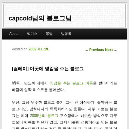
capcold님의 블로그님
Main menu
About
엑기스
몽땅
방명록
Skip to primary content
Skip to secondary content
Posted on
2009. 03. 19.
Post navigation
←
Previous
Next
→
[릴레이] 이곳에 영감을 주는 블로그
!@#… 민노씨.네에서
영감을 주는 블로그 바통
을 받아버리는
바람에 살짝 리스트를 풀어본다.
우선, 그냥 우수한 블로그 뽑기 그런 건 심심하다. 좋아하는 블
로그라면, 넘쳐나니까 목록화하기도 힘들다. 자주 가보는 블로
그는 이미
2008년의 블로그
포스팅에서 비슷한 방식으로 다루
었으니 반복할 이유가 없고, 그저 비슷한 성향이라고 믿는 블로
그를 뽑는다든지 하는 것도 좀 무의미하다. 그러니까 이 곳에 영