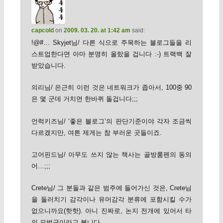
capcold
on
2009. 03. 20. at 1:42 am
said:
!@#… Skyjet님/ 다른 식으로 주목하는 블로그들을 리
스트업한다면 아마 분명히 올랐을 겁니다 :-) 트랙백 잘
받았습니다.
의리님/ 은근히 이런 것은 네트워크가 좁아서, 100중 90
은 몇 군데 거치면 한바퀴 돌겁니다;;;
언럭키즈님/ ‘좋은 블로그’의 판단기준이야 각자 조금씩
다르겠지만, 여튼 제게는 참 부러운 곳들이죠.
고어핀드님/ 아무도 쓰지 않는 책사는 골방룸펜의 동의
어…;;;
Crete님/ 그 분들과 같은 범주에 들어가신 것은, Crete님
을 둘러치기 감각이나 유머감각 분류에 포함시킬 수가
없으니까요(핫핫). 아니 진짜로, 논지 전개에 있어서 타
의 모범급이라고 봅니다.