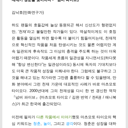
김낙호(만화연구가)
하도 팬들의 호들갑에 늘상 동원되곤 해서 신선도가 형편없지
만, ‘천재’라고 불릴만한 작가들이 있다. 역설적이게도 이 호칭
은 활동을 열심히 하면 할수록 더 붙이기 힘들어지는데, 천재적
으로 혁신적인 작품을 처음 탄생시키는 것도 물론 어렵지만 계
속 일관되게 후속작도 그 이상의 충격을 주도록 하는 것이 더욱
어렵기 때문이다. 작품세계 흐름의 일관성을 지니면서도(하다못
해 “항상 변신한다”는 일관성이라도) 동시에 독자의 기대치보다
도 더욱 큰 작품적 성장을 이뤄내야 한다. 그럼에도 불구하고 그
것을 해내고 있는 작가라면 그만큼 훌륭하다 할 수 있을텐데, 만
화 분야에서 그런 천재 가운데 대표적인 사례가 바로 마츠모토
타이요다. 2000년대에 그의 천재성을 다시 한 번 갱신한 역작
『넘버 파이브』(마츠모토 타이요 / 김완 번역 / 전4권 / 애니북
스)가 최근 한국에 출간되었다.
이전에 필자가
다른 작품에서 이야기
했듯 마츠모토 타이요의 핵
심 키워드는
청춘
,
놀이
, 그리고
광각
이다. 청춘은 성장을 대하