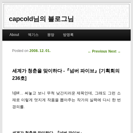
capcold님의 블로그님
Main menu
About
엑기스
몽땅
방명록
Skip to primary content
Skip to secondary content
Posted on
2008. 12. 01.
Post navigation
←
Previous
Next
→
세계가 청춘을 맞이하다 -『넘버 파이브』[기획회의
236호]
!@#… 써놓고 보니 무척 낮간지러운 제목인데, 그래도 그런 소
재로 이렇게 멋지게 작품을 뽑아주는 작가의 실력에 다시 한 번
경의를.
세계가 청춘을 맞이하다 -『넘버 파이브』