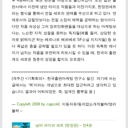
후 4권짜리로 묶은 판본을 바탕으로 출간되었다. 또한 같은 출
판사에서 이전에 냈던 타이요 작품들과 마찬가지로, 한정판세트
라는 형식을 통해서 전질 세트의 판매를 우선으로 하고 있다. 연
재로서의 감칠맛보다는 전질 소장의 매력을 공략하는 방식이다.
다만 작품 속성상 그저 장르만화팬들을 대상으로 하는 마케팅보
다는, 느슨한 지적 성찰을 원하는 독자들(예를 들어, 상당한 숫
자로 밝혀지곤 하는 베르나르 베르베르 SF소설 지지자들) 등 보
다 폭넓은 층을 공략할 필요가 있을 듯 하다. 이런 독특한 에너
지가 넘치는 작품을 유연하게 히트시킬 수 있을 때, 한국의 출판
계도 새로운 청춘의 성장을 할지도 모르겠다.
======================================
(격주간 <기획회의>. 한국출판마케팅 연구소 발간. 여기에 쓰는
글에서는 ‘책’이라는 개념으로 최대한 접근하려고 생각하고 있
습니다; 결과야 어찌되었든. 즉, 업계인 뽐뿌질 용.)
—
Copyleft 2008 by capcold
. 이동자유/동의없는개작불허/영리
불허 –
넘버 파이브 세트 (한정판) – 전4권