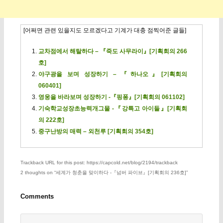
[어쩌면 관련 있을지도 모르겠다고 기계가 대충 점찍어준 글들]
교차점에서 해탈하다 – 『죽도 사무라이』[기획회의 266
호]
야구광을 보며 성장하기 – 『하나오』[기획회의
060401]
영웅을 바라보며 성장하기 -『핑퐁』[기획회의 061102]
기숙학교성장초능력개그물 -『강특고 아이들』[기획회
의 222호]
중구난방의 매력 – 외천루 [기획회의 354호]
Trackback URL for this post: https://capcold.net/blog/2194/trackback
2 thoughts on “
세계가 청춘을 맞이하다 -『넘버 파이브』[기획회의 236호]
”
Comments