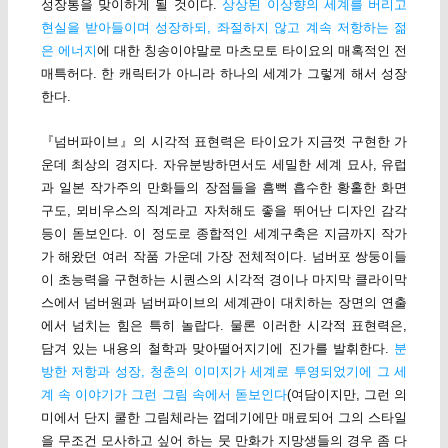
성장통을 맞이하게 될 것이다.
상상된 이상향의 세계를 버리고
현실을 받아들이며 성장하되, 좌절하지 않고 계속 저항하는 젊
은 에너지
에 대한 칭송이야말로 마츠모토 타이요의 매혹적인 전
매특허다. 한 캐릭터가 아니라 하나의 세계가 그렇게 해서 성장
한다.
『넘버파이브』의 시각적 표현력은 타이요가 지금껏 구현한 가
운데 최상의 경지다. 자유분방하면서도 세밀한 세계 묘사, 유럽
과 일본 작가주의 만화들의 장점들을 흠뻑 흡수한 황홀한 화면
구도, 뫼비우스의 직계라고 자처해도 좋을 뛰어난 디자인 감각
등이 돋보인다. 이 정도로 종합적인 세계구축은 지금까지 작가
가 해왔던 여러 작품 가운데 가장 전체적이다. 넘버포 쌍둥이들
이 초능력을 구현하는 시퀀스의 시각적 경이나 마지막 클라이막
스에서 넘버원과 넘버파이브의 세계관이 대치하는 장면의 연출
에서 넘치는 힘은 특히 놀랍다. 물론 이러한 시각적 표현력은,
담겨 있는 내용의 철학과 맞아떨어지기에 진가를 발휘한다.
분
방한 저항과 성장, 청춘의 이미지가 세계로 투영되었기에 그 세
계 속 이야기가 그런 그림 속에서 돋보인다
(여담이지만, 그런 의
미에서 단지 쿨한 그림체라는 껍데기에만 매료되어 그의 스타일
을 무조건 모사하고 싶어 하는 뭇 만화가 지망생들의 경우 좀 다