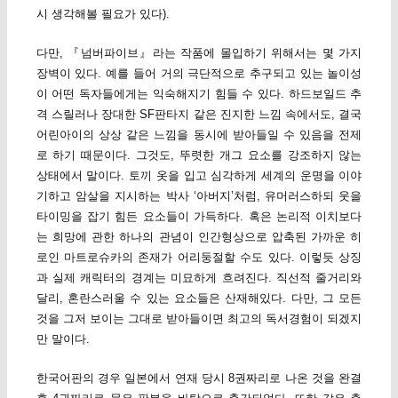
시 생각해볼 필요가 있다).
다만, 『넘버파이브』라는 작품에 몰입하기 위해서는 몇 가지
장벽이 있다. 예를 들어 거의 극단적으로 추구되고 있는 놀이성
이 어떤 독자들에게는 익숙해지기 힘들 수 있다. 하드보일드 추
격 스릴러나 장대한 SF판타지 같은 진지한 느낌 속에서도, 결국
어린아이의 상상 같은 느낌을 동시에 받아들일 수 있음을 전제
로 하기 때문이다. 그것도, 뚜렷한 개그 요소를 강조하지 않는
상태에서 말이다. 토끼 옷을 입고 심각하게 세계의 운명을 이야
기하고 암살을 지시하는 박사 ‘아버지’처럼, 유머러스하되 웃을
타이밍을 잡기 힘든 요소들이 가득하다. 혹은 논리적 이치보다
는 희망에 관한 하나의 관념이 인간형상으로 압축된 가까운 히
로인 마트로슈카의 존재가 어리둥절할 수도 있다. 이렇듯 상징
과 실제 캐릭터의 경계는 미묘하게 흐려진다. 직선적 줄거리와
달리, 혼란스러울 수 있는 요소들은 산재해있다. 다만, 그 모든
것을 그저 보이는 그대로 받아들이면 최고의 독서경험이 되겠지
만 말이다.
한국어판의 경우 일본에서 연재 당시 8권짜리로 나온 것을 완결