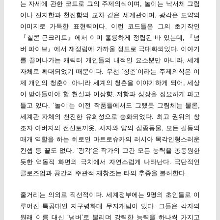
는 자세에 관한 코드로 그의 주제의식이며, 놀이는 낙서체 그림
이나 진지한과 천진함의 교차 같은 세계관이며, 광각은 도약의
이미지로 가득한 표현력이다. 이런 코드들은 그의 초기작인
『철콘 근크리트』에서 이미 훌륭하게 정립된 바 있는데, 『넘
버 파이브』에서 재정립에 가까울 정도로 극대화되었다. 이야기
를 끌어나가는 캐릭터 개인들의 내적인 요소뿐만 아니라, 세계
자체로 확대되었기 때문이다. 우선 ‘청춘’이라는 주제의식은 이
제 개인의 청춘이 아니라 세계의 청춘을 이야기하게 되어, 세상
이 받아들여야 할 현실과 이상향, 저항과 성장을 집요하게 파고
들고 있다. ‘놀이’는 이전 작품들에서도 그랬듯 그림체는 물론,
세계관 자체의 천진한 유희성으로 승화되었다. 최고 권위의 창
조자 아버지의 전신토끼옷, 사자와 양의 잡종동물, 모든 갈등의
매개 역할을 하는 히로인 마트로슈카의 러시아 목각인형스러운
컨셉 등 끝도 없다. ‘광각’은 작가의 그간 모든 능력을 총동원한
듯한 역동적 화면의 극치에서 자연스럽게 나타난다. 극단적인
클로즈업과 공간의 주관적 재창조는 타의 추종을 불허한다.
줄거리는 의외로 직선적이다. 세계정부에는 9명의 초인들로 이
루어진 특공대인 지구평화대 무지개팀이 있다. 그들은 각자의
원래 이름 대신 ‘넘버’로 불리며 강력한 능력을 하나씩 가지고