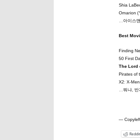
Shia LaBeo
Omarion (
…아이스맨.
Best Mo
Finding N
50 First D
The Lord 
Pirates of
X2: X-Men
…뭐냐, 반
— Copyle
Reddi