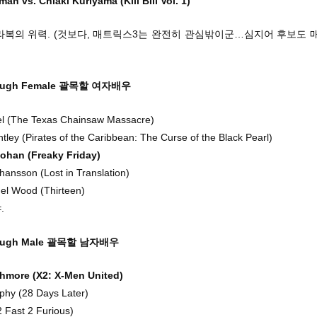
n vs. Chiaki Kuriyama (Kill Bill Vol. 1)
라복의 위력. (것보다, 매트릭스3는 완전히 관심밖이군…심지어 후보도 
rough Female 괄목할 여자배우
el (The Texas Chainsaw Massacre)
htley (Pirates of the Caribbean: The Curse of the Black Pearl)
ohan (Freaky Friday)
ohansson (Lost in Translation)
el Wood (Thirteen)
.
rough Male 괄목할 남자배우
more (X2: X-Men United)
rphy (28 Days Later)
2 Fast 2 Furious)