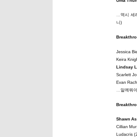
Uma Thurma
…역시 세
니)
Breakth
Jessica Bi
Keira Knig
Lindsay L
Scarlett J
Evan Rach
…알께뭐야
Breakth
Shawn Ash
Cillian Mu
Ludacris (