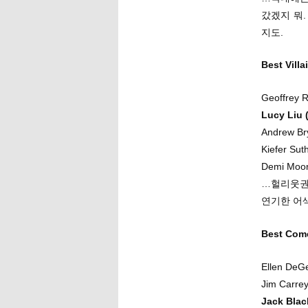
갔겠지 뭐
지도.
Best Vil
Geoffrey R
Lucy Liu (K
Andrew Br
Kiefer Sut
Demi Moore
…헐리웃권
연기한 어색
Best Co
Ellen DeG
Jim Carrey
Jack Blac