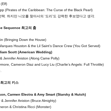
 (Elf)
p (Pirates of the Caribbean: The Curse of the Black Pearl)
택. 하지만 니모를 찾아서의 ‘도리’도 강력한 후보였다고 생각.
nce Sequence 최고의 춤
in (Bringing Down the House)
arques Houston & the Lil Saint’s Dance Crew (You Got Served)
liam Scott (American Wedding)
r & Jennifer Aniston (Along Came Polly)
more, Cameron Diaz and Lucy Liu (Charlie’s Angels: Full Throttle)
.
ss 최고의 키스
on, Carmen Electra & Amy Smart (Starsky & Hutch)
 & Jennifer Aniston (Bruce Almighty)
heron & Christina Ricci (Monster)