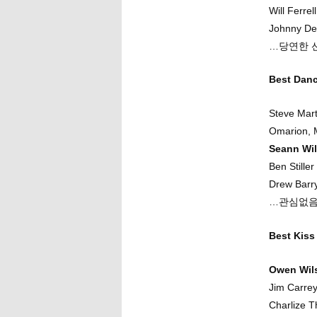
Will Ferrell
Johnny Dep
…당연한 선
Best Da
Steve Mart
Omarion, M
Seann Wil
Ben Stille
Drew Barry
…관심없음
Best Ki
Owen Wils
Jim Carrey
Charlize T