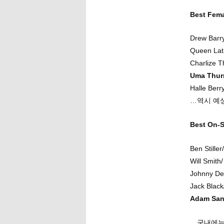
Best Fe
Drew Barry
Queen Lati
Charlize T
Uma Thurma
Halle Berr
…역시 예
Best On
Ben Stille
Will Smith
Johnny Dep
Jack Black
Adam Sand
…국내에는