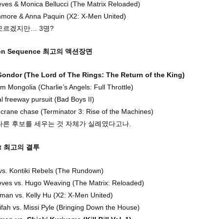
ves & Monica Bellucci (The Matrix Reloaded)
more & Anna Paquin (X2: X-Men United)
모르겠지만… 3명?
tion Sequence 최고의 액션장면
 Gondor (The Lord of The Rings: The Return of the King)
m Mongolia (Charlie’s Angels: Full Throttle)
al freeway pursuit (Bad Boys II)
rane chase (Terminator 3: Rise of the Machines)
다른 후보를 세우는 것 자체가 실례였다고나.
ght 최고의 결투
vs. Kontiki Rebels (The Rundown)
ves vs. Hugo Weaving (The Matrix: Reloaded)
an vs. Kelly Hu (X2: X-Men United)
fah vs. Missi Pyle (Bringing Down the House)