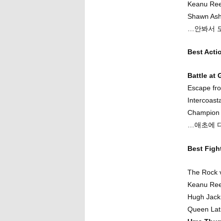
Keanu Ree
Shawn Ash
…안봐서 
Best Ac
Battle at
Escape fro
Intercoast
Champion c
…애초에 
Best Fi
The Rock 
Keanu Ree
Hugh Jackm
Queen Lati