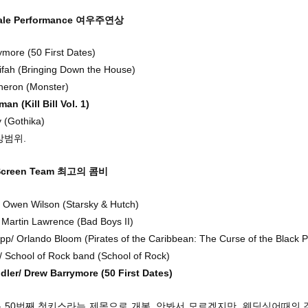
male Performance 여우주연상
more (50 First Dates)
fah (Bringing Down the House)
heron (Monster)
n (Kill Bill Vol. 1)
y (Gothika)
상범위.
-Screen Team 최고의 콤비
r/ Owen Wilson (Starsky & Hutch)
/ Martin Lawrence (Bad Boys II)
p/ Orlando Bloom (Pirates of the Caribbean: The Curse of the Black P
/ School of Rock band (School of Rock)
ler/ Drew Barrymore (50 First Dates)
 50번째 첫키스라는 제목으로 개봉. 안봐서 모르겠지만, 웨딩싱어때의 