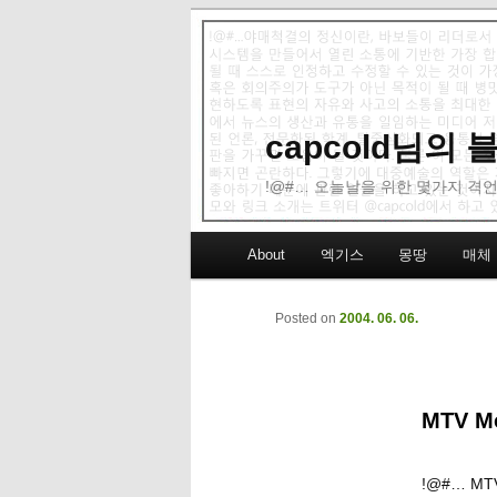
capcold님의
!@#… 오늘날을 위한 몇가지 격언
Main menu
About
엑기스
몽땅
매체
Skip to primary content
Skip to secondary content
Posted on
2004. 06. 06.
MTV M
!@#… M