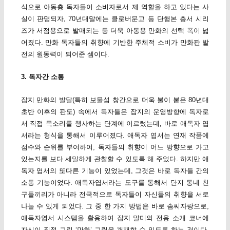
식으로 아동층 독자들이 소비자로서 제 역할을 하고 있다는 사
실이 판명되자, 70년대말에는 클로버문고 등 단행본 총서 시리
즈가 서점용으로 발매되는 등 더욱 아동용 만화의 선택 폭이 넓
어졌다. 만화 독자들의 취향에 기반한 주체적 소비가 만화판 발
전의 원동력이 되어준 셈이다.
3. 독자간 소통
잡지 만화의 발달(특히 보물섬 창간으로 더욱 불이 붙은 80년대
초반 이후의 판도) 속에서 독자들은 잡지의 운영방향에 독자로
서 직접 목소리를 행사하는 단계에 이르렀는데, 바로 애독자 엽
서라는 형식을 통해서 이루어졌다. 애독자 엽서는 연재 작품에
점수와 순위를 부여하여, 독자들의 취향이 어느 방향으로 가고
있는지를 보다 세밀하게 관찰할 수 있도록 해 주었다. 하지만 애
독자 엽서의 또다른 기능이 있었는데, 그것은 바로 독자들 간의
소통 기능이었다. 애독자엽서라는 도구를 통해서 단지 동네 친
구들끼리가 아니라 전국적으로 독자들이 자신들의 취향을 서로
나눌 수 있게 되었다. 그 중 한 가지 방법은 바로 솜씨자랑으로,
애독자엽서 시스템을 활용하여 잡지 말미의 전용 소개 코너에
자신이 직접 그린 ‘만화’ 그림을 개재할 수 있도록 하는 것이다.