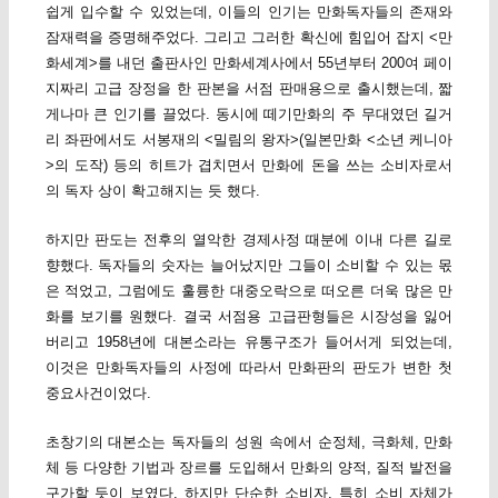
쉽게 입수할 수 있었는데, 이들의 인기는 만화독자들의 존재와
잠재력을 증명해주었다. 그리고 그러한 확신에 힘입어 잡지 <만
화세계>를 내던 출판사인 만화세계사에서 55년부터 200여 페이
지짜리 고급 장정을 한 판본을 서점 판매용으로 출시했는데, 짧
게나마 큰 인기를 끌었다. 동시에 떼기만화의 주 무대였던 길거
리 좌판에서도 서봉재의 <밀림의 왕자>(일본만화 <소년 케니아
>의 도작) 등의 히트가 겹치면서 만화에 돈을 쓰는 소비자로서
의 독자 상이 확고해지는 듯 했다.
하지만 판도는 전후의 열악한 경제사정 때분에 이내 다른 길로
향했다. 독자들의 숫자는 늘어났지만 그들이 소비할 수 있는 몫
은 적었고, 그럼에도 훌륭한 대중오락으로 떠오른 더욱 많은 만
화를 보기를 원했다. 결국 서점용 고급판형들은 시장성을 잃어
버리고 1958년에 대본소라는 유통구조가 들어서게 되었는데,
이것은 만화독자들의 사정에 따라서 만화판의 판도가 변한 첫
중요사건이었다.
초창기의 대본소는 독자들의 성원 속에서 순정체, 극화체, 만화
체 등 다양한 기법과 장르를 도입해서 만화의 양적, 질적 발전을
구가할 듯이 보였다. 하지만 단순한 소비자, 특히 소비 자체가