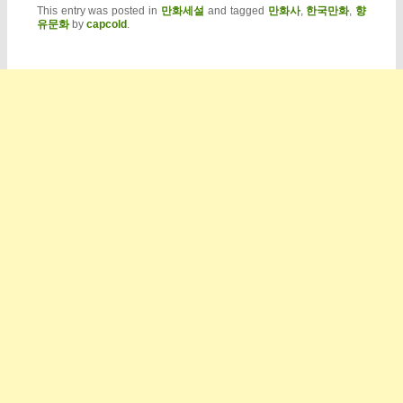
This entry was posted in
만화세설
and tagged
만화사
,
한국만화
,
향
유문화
by
capcold
.