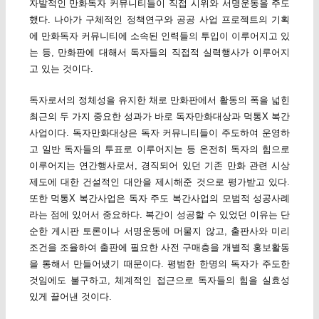
자발적인 만화독자 커뮤니티들이 직접 시위와 서명운동을 주도
했다. 나아가 구체적인 정책연구와 공공 사업 프로젝트의 기획
에 만화독자 커뮤니티에 소속된 인력들의 투입이 이루어지고 있
는 등, 만화판에 대해서 독자들의 직접적 실력행사가 이루어지
고 있는 것이다.
독자로서의 정체성을 유지한 채로 만화판에서 활동의 폭을 넓힌
최근의 두 가지 중요한 성과가 바로 독자만화대상과 먹통X 복간
사업이다. 독자만화대상은 독자 커뮤니티들이 주도하여 운영하
고 일반 독자들의 투표로 이루어지는 등 온전히 독자의 힘으로
이루어지는 연간행사로서, 경직되어 있던 기존 만화 관련 시상
제도에 대한 건설적인 대안을 제시해준 것으로 평가받고 있다.
또한 먹통X 복간사업은 독자 주도 복간사업의 모범적 성공사례
라는 점에 있어서 중요하다. 복간이 성공할 수 있었던 이유는 단
순한 게시판 토론이나 서명운동에 머물지 않고, 출판사와 미리
조건을 조율하여 출판에 필요한 사전 구매층을 개별적 홍보활동
을 통해서 만들어냈기 때문이다. 평범한 한명의 독자가 주도한
것임에도 불구하고, 체계적인 접근으로 독자들의 힘을 실효성
있게 끌어낸 것이다.