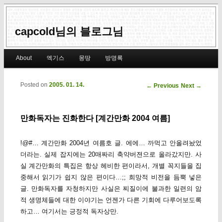
capcold님의 블로그님
Main menu
About
엑기스
몽땅
방명록
Skip to primary content
Skip to secondary content
Posted on
2005. 01. 14.
Post navigation
←
Previous
Next
→
만화독자는 진화한다 [계간만화 2004 여름]
!@#… 계간만화 2004년 여름호 글. 에에… 까먹고 안올려놨었
더라는. 실제 잡지에는 20매짜리 축약버젼으로 올라갔지만. 사
실 계간만화의 특집은 항상 헤비한 편이라서, 개별 꼭지들을 집
중해서 읽기가 쉽지 않은 편이다…;; 희망적 비전을 듬뿍 넣은
글. 만화독자를 자청하지만 사실은 찌질이에 불과한 일련의 암
적 생명체들에 대한 이야기는 언젠가 다른 기회에 다루어보도록
하고… 여기서는 긍정적 독자상만.