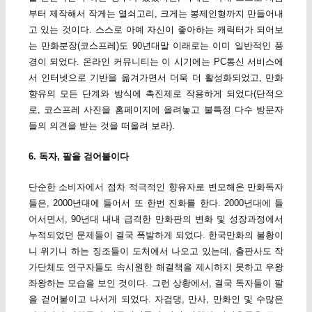
부터 제작해서 작게는 열쇠고리, 크게는 봉제인형까지 만들어내
고 있는 것이다. 스스로 아예 자신이 좋아하는 캐릭터가 되어보
는 만화분장(코스프레)도 90년대말 이래로는 이미 일반적인 풍
경이 되었다. 온라인 커뮤니티는 이 시기에는 PC통신 서비스에
서 인터넷으로 기반을 옮겨가면서 더욱 더 활성화되었고, 만화
향유의 모든 단계와 방식에 촉진제로 작용하게 되었다(단적으
로, 코스프레 사진을 홈페이지에 올려놓고 불특정 다수 방문자
들의 의견을 받는 것을 떠올려 보라).
6. 독자, 팔을 걷어붙이다
단순한 소비자에서 점차 적극적인 향유자로 변모해온 만화독자
들은, 2000년대에 들어서 또 한번 진화를 한다. 2000년대에 들
어서면서, 90년대 내내 급격한 만화판의 변화 및 성장과정에서
누적되었던 문제들이 결국 폭발하게 되었다. 한국만화의 불황이
니 위기니 하는 징조들이 도처에서 나오고 있는데, 출판사도 작
가단체도 연구자들도 속시원한 해결책을 제시하지 못하고 우왕
좌왕하는 모습을 보인 것이다. 그런 상황에서, 결국 독자들이 팔
을 걷어붙이고 나서게 되었다. 자검댕, 만사, 만화인 및 수많은