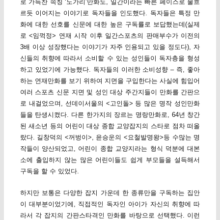
로 가득찬 속칭 ‘노가리’만화도, 일간이라는 빠른 페이스로 물흐
르듯 이어지는 이야기로 독자들을 인도했다. 독자들은 특정 만
화에 대한 선호를 신문에 대한 높은 구독률로 보답했는데(실제
로 <임꺽정> 연재 시작 이후 일간스포츠의 판매부수가 이전의
3배 이상 성장했다는 이야기가 자주 인용되고 있을 정도다), 자
신들의 취향에 따라서 소비할 수 있는 성인들이 독자층을 형성
하고 있었기에 가능했다. 독자들의 이러한 소비성향 – 즉, 좋아
하는 연재만화를 보기 위하여 지면을 구입한다는 사실에 힘입어
여러 스포츠 신문 지면 및 성인 대상 주간지들이 만화를 간판으
로 내걸었으며, 선데이서울의 <고인돌> 등 많은 명작 성인만화
들을 탄생시켰다. 다른 한가지의 장르는 명랑만화로, 64년 창간
된 새소년 등의 어린이 대상 종합 교양잡지의 스타로 점차 떠올
랐다. 길창덕의 <꺼벙이>, 윤승운의 <요철발명왕>등 수많는 명
작들이 양산되었고, 어린이 종합 교양지라는 형식 덕분에 대본
소에 출입하지 않는 많은 어린이들도 쉽게 부모들을 설득해서
구독을 할 수 있었다.
하지만 보통은 다양한 잡지 가운데 한 종류만을 구독하는 집안
이 대부분이었기에, 직접적인 독자인 아이가 자신의 취향에 따
라서 각 잡지의 간판스타격인 만화를 바탕으로 선택했다. 이런