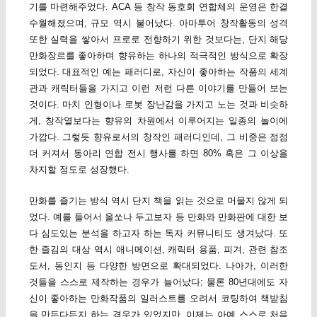
기를 마련해주었다. ACA 등 창작 동호회 연합체의 운영은 한결
수월해졌으며, 규모 역시 불어났다. 아마투어 창작활동의 성격
또한 실력을 쌓아서 프로로 전향하기 위한 것보다는, 단지 해당
만화장르를 좋아하며 향유하는 하나의 적극적인 방식으로 확장
되었다. 대표적인 예는 패러디로, 자신이 좋아하는 작품의 세계
관과 캐릭터들을 가지고 이런 저런 다른 이야기를 만들어 보는
것이다. 마치 인형이나 로봇 장난감을 가지고 노는 것과 비슷하
게, 창작열보다는 향유의 차원에서 이루어지는 일종의 놀이에
가깝다. 그렇듯 향유로서의 창작인 패러디인데, 그 비중은 점점
더 커져서 동아리 연합 전시 행사를 하면 80% 혹은 그 이상을
차지할 정도로 성장했다.
만화를 즐기는 방식 역시 단지 책을 읽는 것으로 머물지 않게 되
었다. 예를 들어서 올쏘나 두고보자 등 만화와 만화판에 대한 보
다 심도있는 분석을 하고자 하는 독자 커뮤니티도 생겨났다. 또
한 즐김의 대상 역시 애니메이션, 캐릭터 용품, 피겨, 관련 참조
도서, 동인지 등 다양한 방면으로 확대되었다. 나아가, 이러한
것들을 스스로 제작하는 경우가 늘어났다; 물론 80년대에도 자
신이 좋아하는 만화작품의 일러스트를 오려서 코팅하여 책받침
을 만든다든지 하는 경우가 있었지만, 이제는 아예 스스로 처음