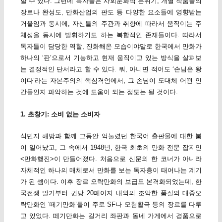
할 수 있다. 그런데 독자들은 사회문화적 분위기, 개별 작품들의
장르나 완성도, 만화산업의 판도 등 다양한 요소들에 영향받는
거울임과 동시에, 자신들의 주관과 취향에 따라서 움직이는 주
체성을 동시에 발휘하기도 하는 복합적인 존재들이다. 따라서
독자들이 담당한 역할, 진화해온 모습이야말로 한국에서 만화가
하나의 ‘판’으로서 기능하고 현재 움직이고 있는 방식을 살펴보
는 결정적인 단서라고 할 수 있다. 뭐, 아니면 적어도 ‘손님은 왕
이다’라는 자본주의의 핵심격언에서, 그 손님이 도대체 어떤 인
간들인지 파악하는 것에 도움이 되는 정도는 될 것이다.
1. 초창기: 소비 없는 소비자
식민지 해방과 함께 그동안 억눌렸던 한국어 출판물에 대한 붐
이 일어났고, 그 속에서 1948년, 한국 최초의 만화 전문 잡지인
<만화행진>이 만들어졌다. 처음으로 신문의 한 코너가 아니라
자체적인 하나의 매체로서 만화를 보는 독자층이 태어나는 계기
가 된 셈이다. 이후 장르 오락만화의 보급도 본격화되었는데, 한
국전쟁 말기부터 권당 20페이지 내외의 조악한 품질의 대중오
락만화인 ‘떼기만화’들이 주로 SF나 모험활극 등의 장르를 다루
고 있었다. 떼기만화는 길거리 좌판과 동네 가게에서 경품으로