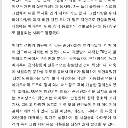
이것은 개인의 실력자랑임과 동시에, 자신들이 좋아하는 장르와
그림체에 대한 독자들 간의 대화이기도 했다. 그림자랑을 위시
하여 다양한 독자 의견 개진 코너가 정규 지면으로 편성되면서,
나중에는 아마투어 만화 창작 동호회의 정보교환(구인 등) 창구
로 활용되는 사례도 등장했다.
이러한 경향의 첨단에 선 것은 순정만화의 영역이었다. 이미 여
러 연구에서 지적된 바 있듯이, 다시 각광받기 시작한 70년대 말
이래로 한국에서 순정만화 분야는 독자들간의 연대의식이 높고
아마투어 창작활동이 전통적으로 활발했던 것이 특징이다. 더욱
이 서열화된 문하생 제도를 통해서 데뷔가 엄격하게 제한되었던
‘남성’ 만화들과는 달리, 보다 개인화된 작업이 가능했던 덕분에
아마투어와 프로의 장벽 역시 어느정도 극복 가능한 경계선이었
다. 일례로, 88년에 창간되어 최초의 순정만화 전문 잡지로 꼽히
는 르네상스의 뒷면에는 아마투어 순정만화 창작 동호회 소개
기사, 그리고 다양한 동호회 인력 모집 전언들이 여러 페이지에
걸쳐서 배치되어 있다. 또한 이강주, 이진경, 나예리 등 나중에
90년대를 대표하는 작가로 성장하게 될 사람들의 아마투어 자
격의 독자 그림 자랑 응모 작품들을 심심치않게 발견할 수 있다.