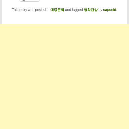
This entry was posted in
대중문화
and tagged
영화단상
by
capcold
.