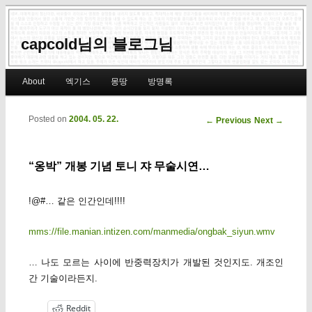
capcold님의 블로그님
Main menu
About
엑기스
몽땅
방명록
Skip to primary content
Skip to secondary content
Posted on
2004. 05. 22.
Post navigation
←
Previous
Next
→
“옹박” 개봉 기념 토니 쟈 무술시연…
!@#… 같은 인간인데!!!!
mms://file.manian.intizen.com/manmedia/ongbak_siyun.wmv
… 나도 모르는 사이에 반중력장치가 개발된 것인지도. 개조인
간 기술이라든지.
Reddit