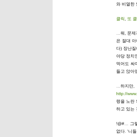
와 비열한
클릭
,
또 
…뭐, 문제
은 절대 
다) 장난질
야당 정치
먹어도 싸
들고 앉아있
…하지만,
http://www
령을 노란
하고 있는 
!@#… 
없다. ‘니