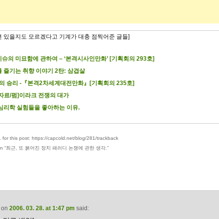
련 있을지도 모르겠다고 기계가 대충 점찍어준 글들]
슈의 미묘함에 관하여 – ‘본격시사인만화’ [기획회의 293호]
 즐기는 취향 이야기 2탄: 삼겹살
’의 승리 -『본격2차세계대전만화』[기획회의 235호]
자료/펌]이라크 전쟁의 대가
심리학 실험들을 좋아하는 이유.
for this post: https://capcold.net/blog/281/trackback
n “
최근, 또 붉어진 정치 패러디 논쟁에 관한 생각.
”
on
2006. 03. 28. at 1:47 pm
said: