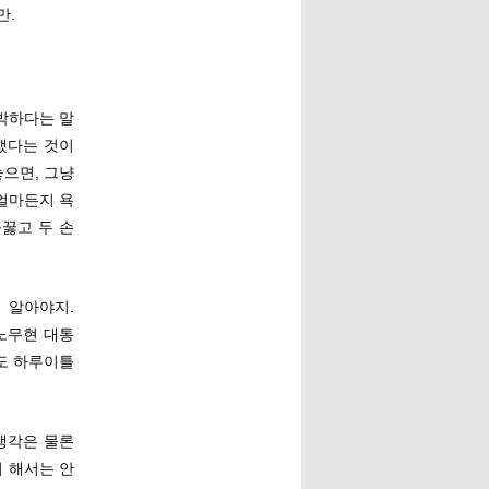
만.
천박하다는 말
했다는 것이
놓으면, 그냥
얼마든지 욕
꿇고 두 손
 알아야지.
노무현 대통
도 하루이틀
생각은 물론
이 해서는 안