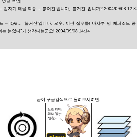
 덧글 백업]
 – 갑자기 태클 죄송… ‘붉어진’입니까, ‘불거진’ 입니까? 2004/09/08 12:3
드 – !@#… ‘불거진’입니다. 오옷, 이런 실수를! 마사루 명 에피소드 
너는 붉었다”가 생각나는군요! 2004/09/08 14:14
굳이 구글검색으로 돌려보시려면: