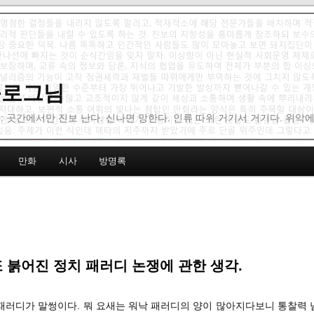
 블로그님
: 곳간에서만 진보 난다. 신나면 망한다. 인류 따위 거기서 거기다. 위악
만화
시사
방명록
또 붉어진 정치 패러디 논쟁에 관한 생각.
 패러디가 말썽이다. 뭐 요새는 워낙 패러디의 양이 많아지다보니 통찰력