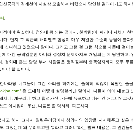
 인신공격의 경계선이 사실상 모호해져 버렸으니 당연한 결과이기도 하지
클릭
.
지점이야 확실하다. 청와대 쯤 되는 곳에서, 천박한(아, 패러디 자체가 
아니다; 단지 그 박근혜 해피엔드 합성이 매우 저열한 수준의 농담에 불과
에 신나하고 있었으니 말이다. 그리고 그런 걸 그런 식으로 대문에 걸어
인에 대한 공격일뿐만 아니라 성정치 문제까지도 개입되는 게 당연하고. 
며, 청와대 홍보 담당 부서 사람들은 평직원부터 총책임자까지 모두 무릎
어야 할 일이다.
 한나라당 너그들이 그런 소리를 하기에는 솔직히 적잖이 쪽팔린 줄을
.okjoa.com/
은 도대체 어떻게 설명할꺼냔 말이지. 니들이 아예 대놓고 
 돼지니, 개구리니 하고 합성사진 대문에 유포하고 다닌 건 애교냐? 그것
것도 아니잖아. 우선, 니들은 좀 닥쳐라. 피곤하다.
그렇다고 해서 그다지 열린우리당이나 청와대의 입장을 지지해주고 싶은 
들도 그랬는데 왜 우리보고만 뭐라고 그러냐’라는 발표 내용은, 그 인간들