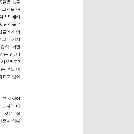
 똑같은 놈들
 그것도 아
!!!
” 패러
. 당신들은
신들에게 어
여고에 가서
잖아. 서민
라는 건, 너
 해보려고?
든 것도 아
지키고 앉아
이고 세상에
하느냐에 따
 것은. ‘작
가운데 하나