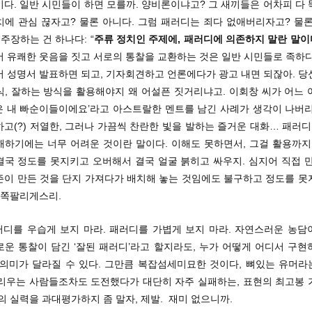
다. 일반 시민들이 하면 모를까. 양비론이냐고? 그 새끼들은 어차피 다
치에 관심 끊자고? 물론 아니다. 그럼 패러디는 죄다 없애버리자고? 물론
 주장하는 건 하나다: “
주류 정치인 주제에, 패러디에 의존하지 말란 말이다!
서 유쾌한 웃음을 짓고 서로의 통찰을 교환하는 것은 일반 시민들로 족하다
서 성명서 발표하면 되고, 기자회견하고 언론에다가 광고 내면 되잖아. 당
식, 잘하는 방식을 활용해야지 왜 어설픈 짓거리냐고. 이회창 씨가 어느 
은 내 빠순이들이에요’라고 아스트랄한 멘트를 남긴 사례가 생각이 나버리
고(?) 저열한, 그러나 가끔씩 찬란한 빛을 발하는 즐거운 대화… 패러디
해하기에는 너무 어려운 것이란 말이다. 이해도 못하면서, 그걸 활용까지
결국 정도를 못지키고 오버해서 결국 얼굴 붉히고 싸우지. 심지어 직접 만
즌이 만든 것을 단지 가져다가 배치해 놓는 것임에도 불구하고 정도를 못
 쪽팔리게스리.
패러디를 우습게 보지 마라. 패러디를 가볍게 보지 마라. 자연스러운 농담
로운 통찰이 담긴 ‘잘된 패러디’라고 할지라도, 누가 어떻게 어디서 구현
의미가 달라질 수 있다. 그만큼 복잡섬세미묘한 것이다, 뼈있는 유머라는
불리우는 사람들조차도 도전했다가 대단히 자주 실패하는, 표현의 최고봉 
의 실력을 과대평가하지 좀 말자, 제발. 재미 없으니까.