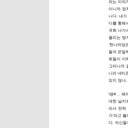
되는 이야기
이니까 정
니다. 내가
디를 통해
국회 나가
울리는 방
‘한나라당
들의 은밀하
희들이 이
그러니까 
니라 네티
있지 않나,
!@#… 
대한 날카
라서 전혀 
가’라고 
다. 자신들