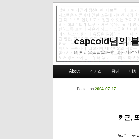
capcold님의
!@#… 오늘날을 위한 몇가지 격언
Main menu
About
엑기스
몽땅
매체
Skip to primary content
Skip to secondary content
Posted on
2004. 07. 17.
최근, 
!@#… 또