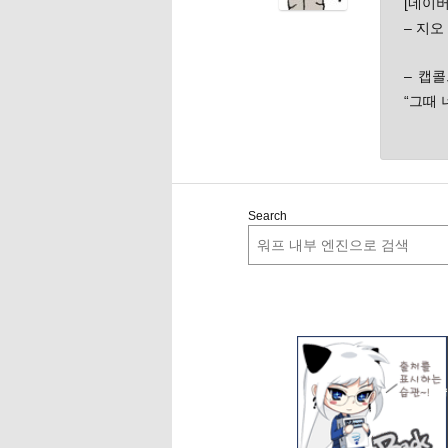
[네이버
– 지오
– 캡콜
“그때 
Search