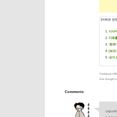
[어쩌면 관
시사이
디워를
‘본좌
[보도
내가 
Trackback URL 
One thought o
Comments
capcold