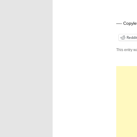
—- Copy
Reddi
This entry w