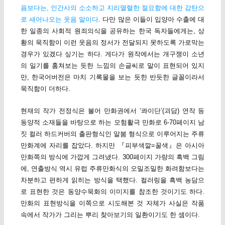
음보다는, 인간사의 소소하고 지리멸렬한 절묘함에 대한 감탄으
로 새어나오는 웃음 말이다
. 다만 많은 이들이 입양아 수출에 대
한 일종의 사회적 원죄의식을 공유하는 한국 독자들에게는, 상
황의 묵직함이 이런 웃음의 정서가 전달되지 못하도록 가로막는
경우가 있겠다 싶기는 하다. 게다가 원작에서는 개구쟁이 소년
의 일기를 훔쳐보는 듯한 느낌의 손글씨로 말이 표현되어 있지
만, 한국어버전은 마치 기록물을 보는 듯한 반듯한 글꼴이라서
묵직함이 더하다.
현재의 작가 전정식은 불어 만화권에서 ‘콰이단’(괴담) 연작 등
동양적 소재들을 바탕으로 하는 모험활극 만화로 6-70페이지 남
짓 컬러 하드커버의 출판형식인 알붐 형식으로 이루어지는 주류
만화계에 자리를 잡았다. 하지만 『피부색깔=꿀색』은 아시아
만화쪽의 방식에 가깝게 그려냈다. 300페이지 가량의 흑백 그림
에, 연출방식 역시 유럽 주류만화식의 오밀조밀한 화려함보다는
차분하고 편하게 읽히는 방식을 택했다. 컬러링을 흑백 농담으
로 표현한 것은 동양수묵화의 이미지를 참조한 것이기도 하다.
만화의 표현방식을 이쪽으로 시도해본 것 자체가 사실은 작품
속에서 작가가 그리는 뿌리 찾아보기의 일환이기도 한 셈이다.