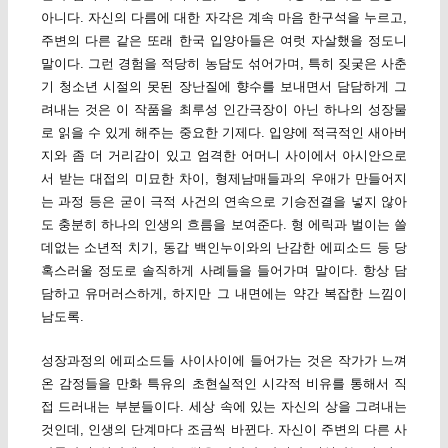
아니다. 자신의 다름에 대한 자각은 계속 마음 한구석을 누르고,
주변의 다른 같은 또래 한국 입양아들은 여럿 자살했을 정도니
말이다. 그런 경험을 적당히 농담도 섞어가며, 특히 짖궂은 사춘
기 청소년 시절의 못된 장난질에 향수를 보내면서 담담하게 그
려내는 것은 이 작품을 최루성 인간극장이 아닌 하나의 성장물
로 읽을 수 있게 해주는 중요한 기제다. 입양에 적극적인 새아버
지와 좀 더 거리감이 있고 엄격한 어머니 사이에서 아시안으로
서 받는 대접의 미묘한 차이, 형제남매들과의 우애가 만들어지
는 과정 등은 굳이 극적 사건의 연속으로 기승전결을 넣지 않아
도 충분히 하나의 인생의 흐름을 보여준다. 형 에릭과 벌이는 쓸
데없는 소년적 치기, 동갑 백인누이와의 난감한 에피소드 등 당
혹스러울 정도로 솔직하게 사례들을 들어가며 말이다. 항상 담
담하고 유머러스하게, 하지만 그 내면에는 약간 복잡한 느낌이
남도록.
성장과정의 에피소드들 사이사이에 들어가는 것은 작가가 느껴
온 감정들을 만화 특유의 초현실적인 시각적 비유를 통해서 직
접 드러내는 부분들이다. 세상 속에 있는 자신의 상을 그려내는
것인데, 인생의 단계마다 조금씩 바뀐다. 자신이 주변의 다른 사