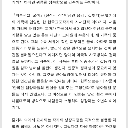
기까지 하다면 귀중한 성숙함으로 간주해도 무방하다.
『피부색깔=꿀색』(전정식 작/ 박정연 옮김 / 길찾기)은 벨기에
의 가족에 입양된 한 한국교포작가의 자서전적 이야기다. 서울
의 거리에 버려졌던 꼬마가 한국에서 해외입양아 주선의 중추적
역할을 맡고 있는 홀트 재단의 고아원에 수용되어, 새 가족의 품
으로 간다. 그의 수속 서류에 적힌 피부색은 꿀색. 아마도 특정
인종의 피부를 노란색, 빨간색 같은 원색으로 묘사하는 것이 편
견을 불러일으킨다고 여겨지던 당대의 미국적 사고방식의 결과
였을 듯하다. 그 덕분에, 이 작품은 흔한 인종주의적 갈등의 차
원을 살짝 넘어설 발판이 생긴다. 인종적 정체성이 중요하지 않
다는 것이 아니라, 그것을 받아들임에 있어서 회상적 유머와 따
뜻한 인간관을 활용할 수 있다는 것이다. 한쪽으로는 이 작품이
“한국인 입양아들의 현실을 알려주는 교양만화”로 받아들일 분
들도 적지 않겠으나, 그 이상으로 이 만화는 낯선 환경 속에서
나름대로의 방식으로 사람들과 소통하며 성장하는 소년의 이야
기다.
줄거리 속에서 묘사되는 작가의 성장과정은 극적으로 불행한 차
별과 핍박의 세월은 아니지만, 그렇다고 마냥 아름다운 환경도