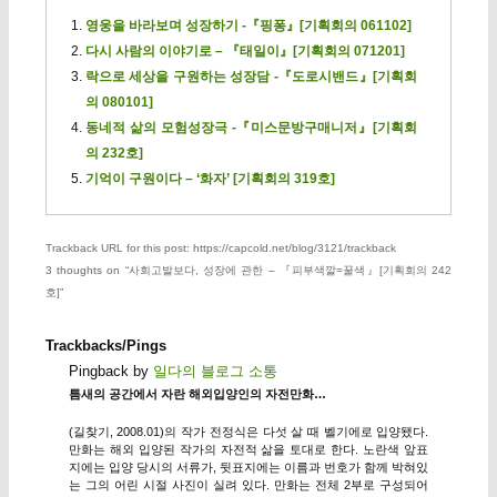
영웅을 바라보며 성장하기 -『핑퐁』[기획회의 061102]
다시 사람의 이야기로 – 『태일이』[기획회의 071201]
락으로 세상을 구원하는 성장담 -『도로시밴드』[기획회
의 080101]
동네적 삶의 모험성장극 -『미스문방구매니저』[기획회
의 232호]
기억이 구원이다 – ‘화자’ [기획회의 319호]
Trackback URL for this post: https://capcold.net/blog/3121/trackback
3 thoughts on “
사회고발보다, 성장에 관한 – 『피부색깔=꿀색』[기획회의 242
호]
”
Trackbacks/Pings
Pingback by
일다의 블로그 소통
틈새의 공간에서 자란 해외입양인의 자전만화…
(길찾기, 2008.01)의 작가 전정식은 다섯 살 때 벨기에로 입양됐다.
만화는 해외 입양된 작가의 자전적 삶을 토대로 한다. 노란색 앞표
지에는 입양 당시의 서류가, 뒷표지에는 이름과 번호가 함께 박혀있
는 그의 어린 시절 사진이 실려 있다. 만화는 전체 2부로 구성되어