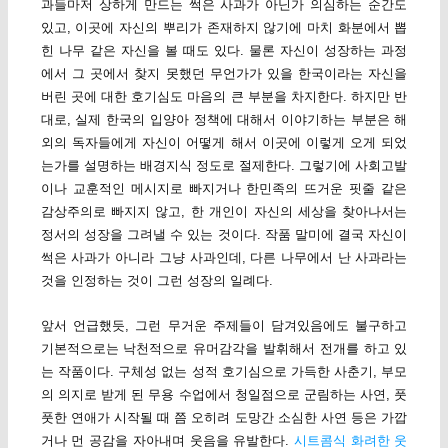
과들마저 상하게 만드는 썩은 사과가 아닌가 의심하는 순간도
있고, 이곳에 자신의 뿌리가 존재하지 않기에 마치 화분에서 뽑
힌 나무 같은 자신을 볼 때도 있다. 물론 자신이 성장하는 과정
에서 그 곳에서 찾지 못했던 무언가가 있을 한국이라는 자신을
버린 곳에 대한 호기심도 마음의 큰 부분을 차지한다. 하지만 반
대로, 실제 한국의 입양아 정책에 대해서 이야기하는 부분은 해
외의 독자들에게 자신이 어떻게 해서 이곳에 이렇게 오게 되었
는가를 설명하는 배경지식 정도로 절제한다. 그렇기에 사회고발
이나 교훈적인 메시지로 빠지거나 한민족의 뜨거운 핏줄 같은
감상주의로 빠지지 않고, 한 개인이 자신의 세상을 찾아나서는
정서의 성장을 그려낼 수 있는 것이다. 작품 말미에 결국 자신이
썩은 사과가 아니라 그냥 사과인데, 다른 나무에서 난 사과라는
것을 인정하는 것이 그런 성장의 일례다.
앞서 언급했듯, 그런 무거운 주제들이 담겨있음에도 불구하고
기본적으로는 낙천적으로 유머감각을 발휘해서 전개를 하고 있
는 작품이다. 구체성 없는 성적 호기심으로 가득한 사춘기, 부모
의 의지로 받게 된 무용 수업에서 청일점으로 군림하는 사연, 풋
풋한 연애가 시작될 때 쯤 오히려 도망간 소심한 사연 등은 가깝
거나 먼 공감을 자아내며 웃음을 유발한다.
시트콤식 화려한 웃