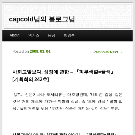
capcold님의 블로그님
Main menu
About
엑기스
몽땅
방명록
Skip to primary content
Skip to secondary content
Posted on
2009. 03. 04.
Post navigation
←
Previous
Next
→
사회고발보다, 성장에 관한 – 『피부색깔=꿀색』
[기획회의 242호]
!@#… 신문기사나 도서리뷰는 대호평인데, ‘네티즌 감상’ 같은
것은 거의 제로에 가까운 취향의 작품. 즉 “모에 없음 / 쿨함 없
음 / 짤방매력도 낮음 / 하지만 작품적 재미와 깊이 상당” 부류.
사회고발이 아니라 성장에 관한 이야기 – 『피부색깔=꿀색』