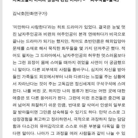
김낙호(만화연구가)
‘미안하다 사랑한다’라는 히트 드라마가 있었다. 결국은 눈빛 멋
진 남자주인공과 비련의 여주인공이 본격 연애하다가 비극으로
끝나는 드라마가 되기는 했지만, 적어도 초반만큼은 해외입양아
문제를 소재로 해서 묵직한 화두들을 몇 가지 던져주곤 했다. 적
어도 필자는 그 드라마에서, 남자주인공의 허무한 멋스러움보다
는 그런 표정이 몸에 스며들 때까지 겪었을 사연이 더 궁금했으
니 말이다. 다른 피부색의 사람들 틈바구니, 심지어 자신을 받아
들인 가족들도 외모에서부터 나와 다르다는 느낌을 주는 상황에
서 자라난다는 것이 주는 고독감은 정신세계의 구석구석에 스며
든다. 나를 버린 곳, 하지만 나의 원류가 된다는 어떤 곳에 대한
애증은 또 다른 응어리가 된다. 그런데 이런 조건들은 중간에 걸
려 넘어져 좌절하기 쉬운 만큼, 반대로 잘 삭여서 인생의 일부로
잘 받아들이면 그만큼 성숙해질 수 있기도 하다. 만약 스스로 그
성장경험을 회고하고 정리하면서, 극적으로 과장하지 않는 담담
함과 다소간의 유머감각으로 스스로 아픈 부분을 다독일 줄 안
다면 말이다. 나아가 그 과정을 여러 사람들과 같이 나눌 수 있