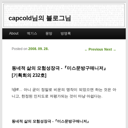
capcold님의 블로그님
Main menu
About
엑기스
몽땅
방명록
Skip to primary content
Skip to secondary content
Posted on
2008. 09. 28.
Post navigation
←
Previous
Next
→
동네적 삶의 모험성장극 -『미스문방구매니저』
[기획회의 232호]
!@#… 아니 굳이 정말로 비운의 명작이 되었으면 하는 것은 아
니고, 한정된 인지도로 저평가되는 것이 마냥 아쉽다는.
동네적 삶의 모험성장극 -『미스문방구매니저』