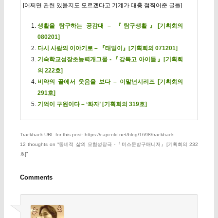
[어쩌면 관련 있을지도 모르겠다고 기계가 대충 점찍어준 글들]
생활을 탐구하는 공감대 – 『탐구생활』[기획회의
080201]
다시 사람의 이야기로 – 『태일이』[기획회의 071201]
기숙학교성장초능력개그물 -『강특고 아이들』[기획회
의 222호]
비약의 끝에서 웃음을 보다 – 이말년시리즈 [기획회의
291호]
기억이 구원이다 – ‘화자’ [기획회의 319호]
Trackback URL for this post: https://capcold.net/blog/1698/trackback
12 thoughts on “
동네적 삶의 모험성장극 -『미스문방구매니저』[기획회의 232
호]
”
Comments