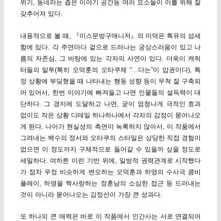
위기, 동네라는 좁은 이야기 공간등 여러 요소들이 이를 위해 잘
갖추어져 있다.
내용적으로 볼 때, 『미스문방구매니저』의 미덕은 특유의 섬세
함에 있다. 각 주연마다 겉으로 드러나는 궁상스러움이 있고 나
름의 자존심, 그 바탕에 있는 각자의 사연이 있다. 더욱이 캐릭
터들의 말투(특히 오덕훈의 오타쿠체 “…다는”이 압권이다), 특
정 상황에 부딪혔을 때 나타내는 행동 성향 등이 무척 잘 구축되
어 있어서, 한번 이야기에 빠져들고 나면 인물들의 설득력이 대
단하다. 그 경지에 도달하고 나면, 굳이 엄청나게 극적인 효과
없이도 작은 상황 디테일 하나하나에서 각자의 감정이 묻어나오
게 된다. 나아가 현실성의 측면이 녹록하지 않아서, 이 작품에서
그려내는 백수의 정서와 오타쿠의 스타일은 상당한 직접 경험이
없으면 이 정도까지 구체적으로 들어갈 수 있을까 싶을 정도로
세밀하다. 여하튼 이런 기반 위에, 일방적 권력관계로 시작했다
가 점차 우정 비슷하게 변모하는 오덕훈과 하영의 수사극 콤비
플레이, 하영을 짝사랑하는 정훈남의 소심한 접근 등 드러내는
것이 아니라 묻어나오는 감정선이 가장 큰 성과다.
또 하나의 큰 매력은 바로 이 작품에서 인간사는 서로 연결되어