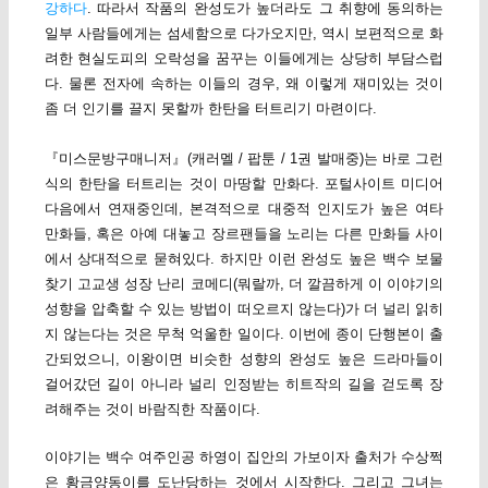
강하다
. 따라서 작품의 완성도가 높더라도 그 취향에 동의하는
일부 사람들에게는 섬세함으로 다가오지만, 역시 보편적으로 화
려한 현실도피의 오락성을 꿈꾸는 이들에게는 상당히 부담스럽
다. 물론 전자에 속하는 이들의 경우, 왜 이렇게 재미있는 것이
좀 더 인기를 끌지 못할까 한탄을 터트리기 마련이다.
『미스문방구매니저』(캐러멜 / 팝툰 / 1권 발매중)는 바로 그런
식의 한탄을 터트리는 것이 마땅할 만화다. 포털사이트 미디어
다음에서 연재중인데, 본격적으로 대중적 인지도가 높은 여타
만화들, 혹은 아예 대놓고 장르팬들을 노리는 다른 만화들 사이
에서 상대적으로 묻혀있다. 하지만 이런 완성도 높은 백수 보물
찾기 고교생 성장 난리 코메디(뭐랄까, 더 깔끔하게 이 이야기의
성향을 압축할 수 있는 방법이 떠오르지 않는다)가 더 널리 읽히
지 않는다는 것은 무척 억울한 일이다. 이번에 종이 단행본이 출
간되었으니, 이왕이면 비슷한 성향의 완성도 높은 드라마들이
걸어갔던 길이 아니라 널리 인정받는 히트작의 길을 걷도록 장
려해주는 것이 바람직한 작품이다.
이야기는 백수 여주인공 하영이 집안의 가보이자 출처가 수상쩍
은 황금양동이를 도난당하는 것에서 시작한다. 그리고 그녀는