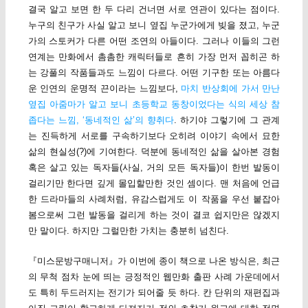
결국 알고 보면 한 두 다리 건너면 서로 연관이 있다는 점이다.
누구의 친구가 사실 알고 보니 옆집 누군가에게 빚을 졌고, 누군
가의 스토커가 다른 어떤 조연의 아들이다. 그러나 이들의 그런
연계는 만화에서 촘촘한 캐릭터들로 흔히 가장 먼저 꼽히곤 하
는 강풀의 작품들과도 느낌이 다르다. 어떤 기구한 또는 아름다
운 인연의 운명적 끈이라는 느낌보다,
마치 반상회에 가서 만난
옆집 아줌마가 알고 보니 초등학교 동창이었다는 식의 세상 참
좁다는 느낌, ‘동네적인 삶’의 향취다
. 하기야 그렇기에 그 관계
는 진득하게 서로를 구속하기보다 오히려 이야기 속에서 묘한
삶의 현실성(?)에 기여한다. 덕분에 동네적인 삶을 살아본 경험
혹은 살고 있는 독자들(사실, 거의 모든 독자들)이 한번 발동이
걸리기만 한다면 깊게 몰입할만한 것인 셈이다. 맨 처음에 언급
한 드라마들의 사례처럼, 유감스럽게도 이 작품을 우선 붙잡아
봄으로써 그런 발동을 걸리게 하는 것이 결코 쉽지만은 않겠지
만 말이다. 하지만 그럴만한 가치는 충분히 넘친다.
『미스문방구매니저』가 이번에 종이 책으로 나온 방식은, 최근
의 무척 점차 눈에 띄는 긍정적인 웹만화 출판 사례 가운데에서
도 특히 두드러지는 전기가 되어줄 듯 하다. 칸 단위의 재편집과