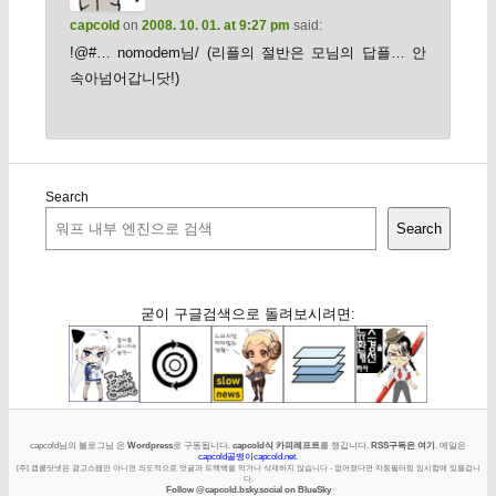
capcold
on
2008. 10. 01. at 9:27 pm
said:
!@#… nomodem님/ (리플의 절반은 모님의 답플… 안
속아넘어갑니닷!)
Search
Search
굳이 구글검색으로 돌려보시려면:
capcold님의 블로그님 은
Wordpress
로 구동됩니다.
capcold식 카피레프트
를 챙깁니다.
RSS구독은 여기
. 메일은
capcold골뱅이capcold.net
.
[주] 캡콜닷넷은 광고스팸만 아니면 의도적으로 덧글과 트랙백을 막거나 삭제하지 않습니다 - 없어졌다면 자동필터링 임시함에 있을겁니
다.
Follow @capcold.bsky.social on BlueSky