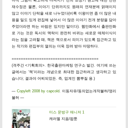
아직 그림이 확고하게 다져지기 전의 초창기 원고에 대한 전면
재수정은 물론, 이야기 단위까지도 원래의 연재분에 얽매이지
않고 이야기 단락을 새로 나누었다(비록 이왕이면 좀 더 많은 내
용을 밀도 있게 편집해 넣어서 더 많은 이야기 전개 분량을 담아
주었더라면 하는 바람은 있지만 말이다). 웹만화에서 출판만화
로 가는 것은 독서의 맥락이 완전히 바뀌는 새로운 매체이식이
라는 점을 고려할 때, 책은 책으로서 의미가 있도록 접근하고 있
는 작가와 편집부의 열의는 더욱 장려 받아 마땅하다.
======================================
(격주간 <기획회의>. 한국출판마케팅 연구소 발간. 여기에 쓰는
글에서는 ‘책’이라는 개념으로 최대한 접근하려고 생각하고 있
습니다; 결과야 어찌되었든. 즉, 업계인 뽐뿌질 용.)
—
Copyleft 2008 by capcold
. 이동자유/동의없는개작불허/영리
불허 —
미스 문방구 매니저 1
캐러멜 지음/팝툰