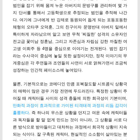
범인을 잡기 위해 몸져 누운 아버지의 문방구를 관리하며 몇 가
지 단서를 통해서 고등학생으로 추정되는 범인을 추적해 나간
다. 여기에 그녀에게 반 강제로 동원되어 돕게 되는 포동포동한
체형의 오타쿠 오덕훈, 그의 친구이자 문명반대 아버지 밑에서
특이하게 자라났으며 알고 보면 무척 ‘찌질한’ 성격의 소유자인
전교급 꽃미남 정훈남, 그리고 자존심과 자립심 강한 까칠한 여
고생 이희주 등 4명을 중심으로 이야기는 전개된다. 범인 잡기
라는 수사극이 중심에 놓일 듯한 설정이지만, 정작 이야기의 무
게중심은 각 주연들과 조연들의 사연이 서로 얽혀가면서 조금씩
성장하는 인간적 페이소스에 놓여있다.
물론, 기본적으로는 코메디인 만큼 포복절도할 시트콤식 상황극
의 매력이 많은 경우 가장 전면에 두드러진다. 특정한 상황이 주
어질 때 캐릭터들 사이의 성격 충돌에 의한 희극성이 기본이며,
만화적 과장이 효과적으로 가미된 티격태격 과정의 리듬 감각이
훌륭하다
. 즉 하나의 우스운 상황을 던지고 여운 속에 캐릭터들
과 독자들을 할 말 없게 만드는 것이 아니라, 그 상황을 서로 다
른 방식으로 받아들이고 대처하는 과정에서 희극적 상황이 지속
되는 식이다. 잘 구축된 캐릭터, 현실적인 소소함이 살아있는 분