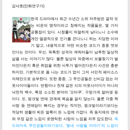
김낙호(만화연구가)
한국 드라마에서 최근 수년간 소위 저주받은 걸작 또
는 비운의 명작이라고 칭해지는 작품들은, 몇 가지
공통점이 있다. 시청률이 처절하게 낮다느니 소수에
게만 열광적으로 인기를 끈다느니 하는 지당한 이야
기 말고, 내용적으로 어떤 비슷한 코드가 종종 엿보
인다는 것이다. 우선, 독특한 성격의 캐릭터들이 남루한 일상적
삶을 사는 이야기가 많다. 물론 일상의 와중에서 보물찾기가 벌
어진다든지 혹은 취업을 위한 사투가 벌어진다든지 사건은 충분
하지만, 기본적으로 폼 나는 코드가 없이 그저 서민적 페이소스
자체만으로 승부한다. 또한 종종, 그 주인공들은 신비감 없는 아
웃사이더들이다. 반항아나 천재 같은 식의 아웃사이더가 아니라
낙천적 백수, 특정 소소한 분야의 ‘오타쿠’, 구멍가게 알바생 등
이다. 또, 핑크빛 연애 관계에 목숨을 걸지 않는다. 물론 각종 짝
사랑 등 연애담이 빠지는 경우는 적지만, 핑크빛이라기보다는
적당히 생활의 찌든 얼룩이 든 느낌에 가깝다. 즉 동지애의 연대
와 우정 같은 느낌이 로맨틱한 사랑의 느낌을 자주 압도한다.
즉
드라마속 주인공들이라기보다, ‘동네 사람들 이야기’의 느낌이