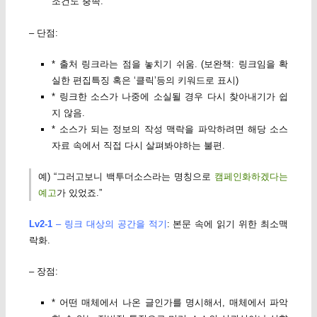
조건도 충족.
– 단점:
* 출처 링크라는 점을 놓치기 쉬움. (보완책: 링크임을 확
실한 편집특징 혹은 ‘클릭’등의 키워드로 표시)
* 링크한 소스가 나중에 소실될 경우 다시 찾아내기가 쉽
지 않음.
* 소스가 되는 정보의 작성 맥락을 파악하려면 해당 소스
자료 속에서 직접 다시 살펴봐야하는 불편.
예) “그러고보니 백투더소스라는 명칭으로
캠페인화하겠다는
예고
가 있었죠.”
Lv2-1
– 링크 대상의 공간을 적기
: 본문 속에 읽기 위한 최소맥
락화.
– 장점:
* 어떤 매체에서 나온 글인가를 명시해서, 매체에서 파악