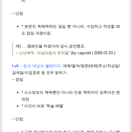
비.
– 단점:
* 본문의 독해맥락만 끊길 뿐 아니라, 수집하고 작성할 때
도 점점 귀찮아짐.
예) … 캠페인을 하겠다며 당시 공언했죠.
–
신년벽두, 저널리즘의 토막들
” (by capcold | 2009.01.03.)
Lv6
– 링크 대상의 풀패키지
: 제목/필자/원문(매체)주소/작성일/
검색일/수집경로 등 모두 밝히기.
– 장점:
* 소스정보의 맥락뿐만 아니라 인용 맥락까지 갖추어진 완
전판.
* 이것이 바로 ‘학술 레벨’.
– 단점: