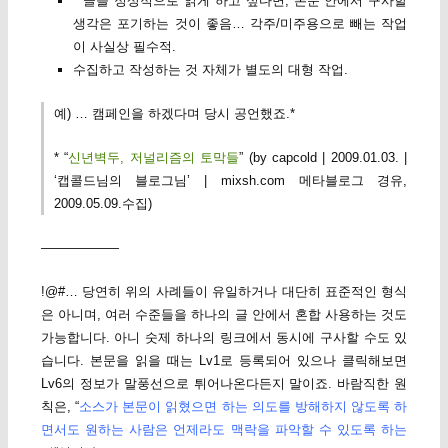
* 글을 정상적으로 읽게 하고 싶다면, 본문 안에서 구사할
생각은 포기하는 것이 좋음… 각주/미주용으로 빼는 작업
이 사실상 필수적.
수집하고 작성하는 것 자체가 별도의 대형 작업.
예) … 캠페인을 하겠다며 당시 공언했죠.*
* “
신년벽두, 저널리즘의 토막들
” (by capcold | 2009.01.03. |
‘캡콜드님의 블로그님’ | mixsh.com 메타블로그 경유,
2009.05.09.수집)
——————
!@#… 당연히 위의 사례들이 유일하거나 대단히 표준적인 형식
은 아니며, 여러 수준들을 하나의 글 안에서 혼합 사용하는 것도
가능합니다. 아니 숫제 하나의 링크에서 동시에 구사할 수도 있
습니다. 본문을 읽을 때는 Lv1로 등록되어 있으나 클릭해보면
Lv6의 정보가 말풍선으로 튀어나온다든지 말이죠. 바람직한 원
칙은, “
소스가 본문이 읽혔으면 하는 의도를 방해하지 않도록 하
면서도 원하는 사람은 언제라도 맥락을 파악할 수 있도록 하는