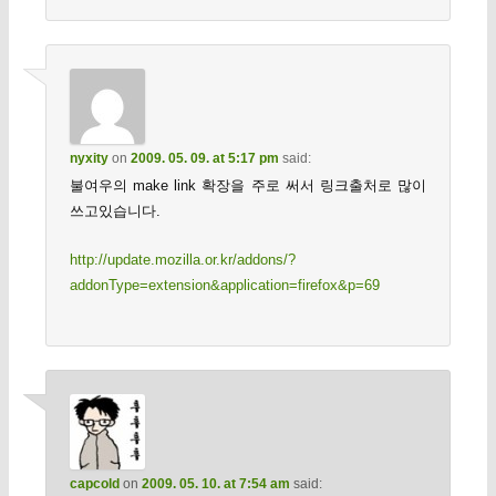
nyxity
on
2009. 05. 09. at 5:17 pm
said:
불여우의 make link 확장을 주로 써서 링크출처로 많이
쓰고있습니다.
http://update.mozilla.or.kr/addons/?
addonType=extension&application=firefox&p=69
capcold
on
2009. 05. 10. at 7:54 am
said: