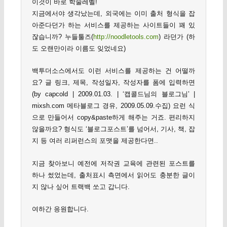
이것이 바로 학술레벨!
지금에서야 생각났는데, 외국에는 이미 출처 형식을 잡
아준다던가 하는 서비스를 제공하는 사이트들이 꽤 있
잖습니까? 누들툴즈(
http://noodletools.com
) 라던가 (하
도 오랜만이라 이름도 잊었네요)
백투더소스에서도 이런 서비스를 제공하는 건 어떨까
요? 글 링크, 제목, 작성일자, 작성자를 폼에 입력하면
(by capcold | 2009.01.03. | ‘캡콜드님의 블로그님’ |
mixsh.com 메타블로그 경유, 2009.05.09.수집) 요런 식
으로 만들어서 copy&paste하게 해주는 거죠. 편리하지
않을까요? 형식도 ‘블로그포스트’를 넘어서, 기사, 책, 잡
지 등 여러 리퍼런스의 포맷을 제공한다면..
지금 찾아보니 예전에 저작권 교육에 관련된 포스트를
하나 썼었는데, 출처표시 측면에서 읽어도 충분한 글이
지 않나 싶어 트랙백 쏘고 갑니다.
여하간 응원합니다.