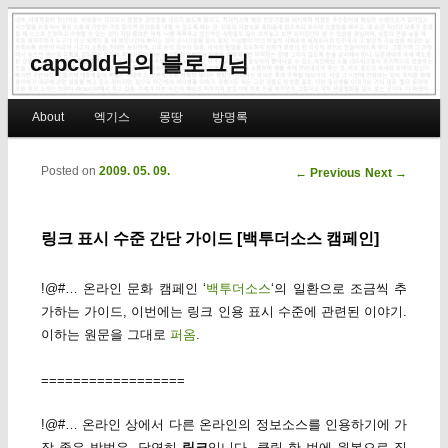
capcold님의 블로그님
Main menu
About
엑기스
몽땅
방명록
Skip to primary content
Skip to secondary content
Posted on
2009. 05. 09.
Post navigation
←
Previous
Next
→
링크 표시 수준 간단 가이드 [백투더소스 캠페인]
!@#… 온라인 문화 캠페인 ‘
백투더소스
‘의 일환으로 조금씩 추
가하는 가이드, 이번에는 링크 인용 표시 수준에 관련된 이야기.
이하는 원문을 그대로
퍼옴
.
==================
!@#… 온라인 상에서 다른 온라인의 정보소스를 인용하기에 가
장 좋은 방법은, 당연히
링크
입니다. 클릭 한 번에 원본으로 직