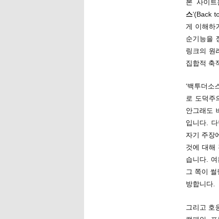
본 사이트
스
‘(Bac
게 이해하
순기능을 
링크의 원
집합적 축
‘백투더소스
로 도덕주
안그래도 
입니다. 
자기 주장
것에 대해
습니다. 
그 쪽이 
방합니다.
그리고 호