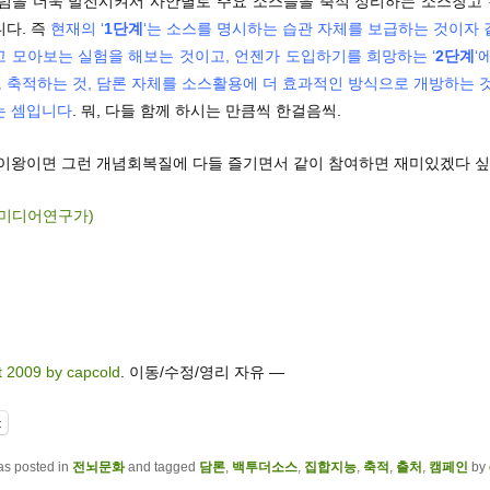
포럼을 더욱 발전시켜서 사안별로 주요 소스들을 축적 정리하는 소스창고
니다. 즉
현재의 ‘
1단계
‘는 소스를 명시하는 습관 자체를 보급하는 것이자
고 모아보는 실험을 해보는 것이고, 언젠가 도입하기를 희망하는 ‘
2단계
‘
 축적하는 것, 담론 자체를 소스활용에 더 효과적인 방식으로 개방하는 것
는 셈입니다
. 뭐, 다들 함께 하시는 만큼씩 한걸음씩.
이왕이면 그런 개념회복질에 다들 즐기면서 같이 참여하면 재미있겠다 싶습니
미디어연구가)
t 2009 by capcold
. 이동/수정/영리 자유 —
t
as posted in
전뇌문화
and tagged
담론
,
백투더소스
,
집합지능
,
축적
,
출처
,
캠페인
by