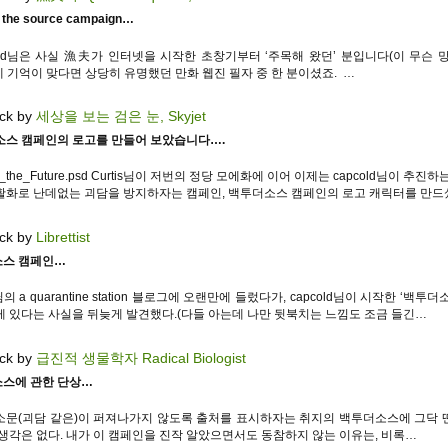
 the source campaign…
old님은 사실 漁夫가 인터넷을 시작한 초창기부터 ‘주목해 왔던’ 분입니다(이 무슨 망
 제 기억이 맞다면 상당히 유명했던 만화 웹진 필자 중 한 분이셨죠. …
ck by
세상을 보는 검은 눈, Skyjet
소스 캠페인의 로고를 만들어 보았습니다….
to_the_Future.psd Curtis님이 저번의 정당 모에화에 이어 이제는 capcold님이 추진하
활화로 난데없는 괴담을 방지하자는 캠페인, 백투더소스 캠페인의 로고 캐릭터를 만드
ck by
Librettist
스 캠페인…
t님의 a quarantine station 블로그에 오랜만에 들렀다가, capcold님이 시작한 ‘백투더
게 있다는 사실을 뒤늦게 발견했다.(다들 아는데 나만 뒷북치는 느낌도 조금 들긴…
ck by
급진적 생물학자 Radical Biologist
스에 관한 단상…
소문(괴담 같은)이 퍼져나가지 않도록 출처를 표시하자는 취지의 백투더소스에 그닥 
 생각은 없다. 내가 이 캠페인을 진작 알았으면서도 동참하지 않는 이유는, 비록…