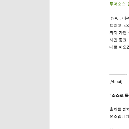
투더소스’
!@#… 이
트리고, 
까지 가면
시면 좋죠
대로 퍼오
————-
[About]
“소스로 
출처를 밝
요소입니다