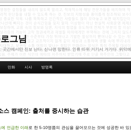
 블로그님
: 곳간에서만 진보 난다. 신나면 망한다. 인류 따위 거기서 거기다. 위악
만화
시사
방명록
스 캠페인: 출처를 중시하는 습관
초에 언급한 이래
로 한 5-10명쯤의 관심을 끌어모으는 것에 성공한 바 있