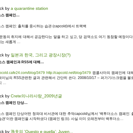
ck by
a quarantine station
스 캠페인…
 캠페인: 출처를 중시하는 습관 (capcold)에서 트랙백
 운동의 취지에 대해서 공감한다는 말을 하고 싶고, 당 검역소도 여기 동참할 예정이다.
는 새롭게 …
ck by
일본과 한국, 그리고 광장시장(?)
소스 캠페인과 RSS에 대해…
apcold.cafe24.com/blog/3479
http://capcold.net/blog/3479
캡콜사마의 캠페인에 대
이님의 RSS관련한 글과 관련해서 간단히 쓴다. 2008/10/17 – 퍼가기/스크랩을 
지 …
ck by
Crete의나라사랑_2009년글
스 캠페인 단상…
스 캠페인 단상어떤 청와대 비서관에 대한 추억capcold님께서 ‘백투더소스 캠페인: 
습관’이란 캠패인을 시작하셨다 (캠페인 링크). 사실 이미 오래전부터 백투더소…
ck by
漁夫의 'Questo e quella'; Juven...