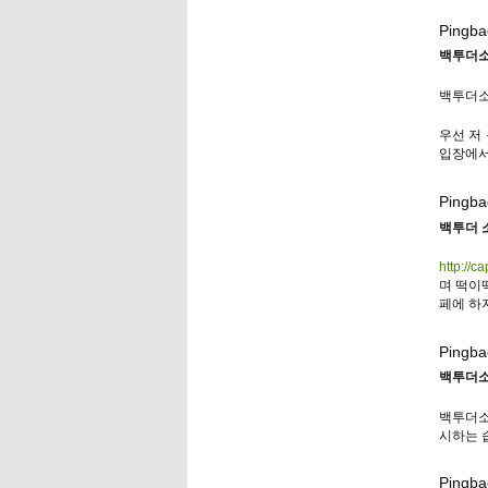
Pingba
백투더소
백투더소스
우선 저
입장에서
Pingba
백투더 
http://c
며 떡이떡
페에 하
Pingba
백투더소
백투더소
시하는 
Pingba