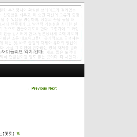
에 재미들리면 악이 된다.
Post navigation
←
Previous
Next
→
는(핫핫)
‘백