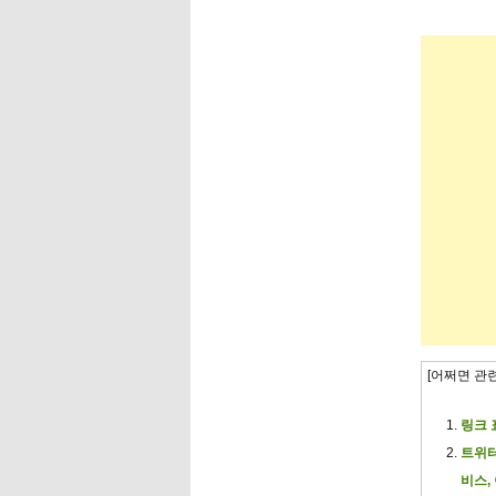
[어쩌면 관
링크 
트위터
비스,