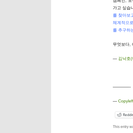
캠페인, 
가고 싶습
를 찾아보
체계적으로
를 추구하
무엇보다, 
—
김낙호(
————-
—
Copylef
Reddi
This entry w