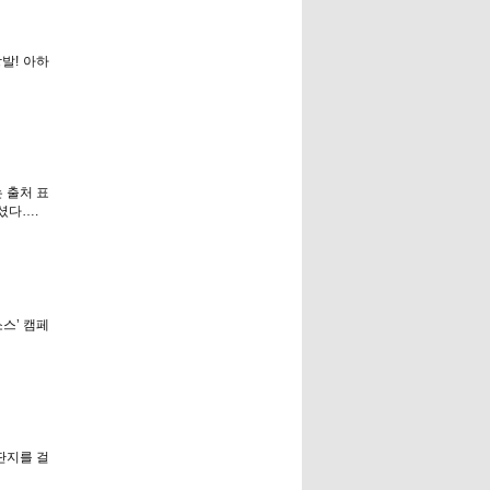
발! 아하
는 출처 표
셨다….
소스’ 캠페
딴지를 걸