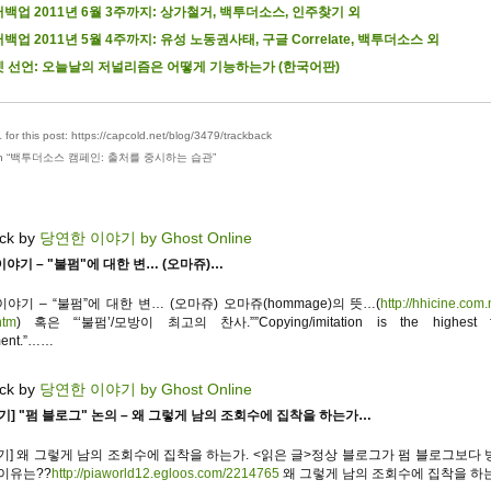
백업 2011년 6월 3주까지: 상가철거, 백투더소스, 인주찾기 외
백업 2011년 5월 4주까지: 유성 노동권사태, 구글 Correlate, 백투더소스 외
 선언: 오늘날의 저널리즘은 어떻게 기능하는가 (한국어판)
for this post: https://capcold.net/blog/3479/trackback
 “
백투더소스 캠페인: 출처를 중시하는 습관
”
ck by
당연한 이야기 by Ghost Online
야기 – "불펌"에 대한 변… (오마쥬)…
야기 – “불펌”에 대한 변… (오마쥬) 오마쥬(hommage)의 뜻…(
http://hhicine.com.
htm
) 혹은 “‘불펌’/모방이 최고의 찬사.””Copying/imitation is the highest 
ment.”……
ck by
당연한 이야기 by Ghost Online
기] "펌 블로그" 논의 – 왜 그렇게 남의 조회수에 집착을 하는가…
쓰기] 왜 그렇게 남의 조회수에 집착을 하는가. <읽은 글>정상 블로그가 펌 블로그보다 
 이유는??
http://piaworld12.egloos.com/2214765
왜 그렇게 남의 조회수에 집착을 하