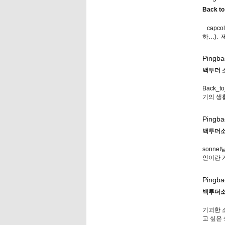
Back to
capc
하…).
Pingba
백투더 
Back_
기의 생
Pingba
백투더소
sonne
인이란 
Pingba
백투더소
기괴한 
고 싶은