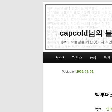
capcold님의
!@#… 오늘날을 위한 몇가지 격언
Main menu
About
엑기스
몽땅
매체
Skip to primary content
Skip to secondary content
Posted on
2009. 05. 06.
백투더소
!@#…
연