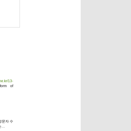
ne.kr/13-
form of
방문자 수
는…