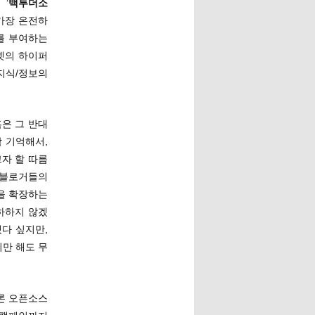
‘
백투더소
 가장 온전하
를 부여하는
넷의 하이퍼
지식/정보의
혹은 그 반대
 기억해서,
자 할 따름
 블로거들의
을 확장하는
하하지 않겠
다 싶지만,
만 해도 무
론 오픈소스