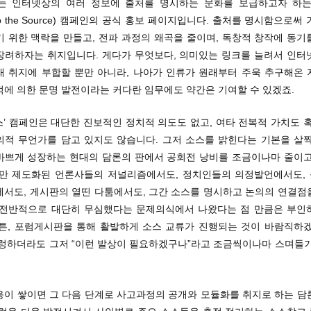
는 인터넷상의 여러 정보에 출처를 명시하는 문화를 보급하고자 하는 
k to the Source) 캠페인의 공식 홍보 페이지입니다. 출처를 명시함으로써
기 위한 맥락을 만들고, 전파 과정의 왜곡을 줄이며, 독창적 창작에 동기
장려하자는 취지입니다. 게다가 무엇보다, 의미있는 링크를 늘려서 인터
래 취지에 부합할 뿐만 아니라, 나아가 인류가 원래부터 주욱 추구해온 
적에 의한 문명 발전이라는 커다란 임무에도 약간은 기여할 수 있겠죠.
’ 캠페인은 대단한 진보적인 정치적 의도도 없고, 여타 전복적 가치도 
의적 무언가를 담고 있지도 않습니다. 그저 소스를 밝힌다는 기본을 살짝
바쁘게 성장하는 현대의 담론의 판에서 공회전 낭비를 조금이나마 줄이고
다만 제도화된 언론사들의 저널리즘에서도, 정치인들의 의정발언에서도,
에서도, 게시판의 열띤 다툼에서도, 그간 소스를 명시하고 논의의 연결점
 전반적으로 대단히 무심했다는 문제의식에서 나왔다는 점 만큼은 부인
여튼, 포럼게시판을 통해 활발하게 소스 교류가 진행되는 것이 바람직하겠
썰렁하더라도 그저 “이런 발상이 필요하겠구나”라고 조금씩이나마 스며들기
응이 쌓이면 그 다음 단계로 사고과정의 공개와 모듈화를 취지로 하는 담