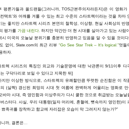
부 평론가들과 올드팬들(그러니까, TOS근본주의자라든지)은 이 영화가 
 컨택트’와 어깨를 겨룰 수 있는 최고 수준의 스타트렉이라는 것을 차마
기는 좋지만 스타트렉 시리즈 본연의 철학성, 이상향, 현실 사회상의 반영
식의 평가를
가끔 내린다
. 하지만 약간만 더 현 시대를 살아가고 있는 사람
역시 미국의 오늘날 분위기를 충분히 반영하고 있음을 알 수 있을 것이다.
 없이, Slate.com의 최근 리뷰
“Go See Star Trek – It’s logical.”
멋들
용하자.
타트렉 시리즈의 특징인 외교와 기술문명에 대한 낙관론이 9/11이후 다
는 구닥다리로 보일 수 있다고 지목한 뒤]
하지만 이상한 방식으로, 스타트렉의 유쾌할만큼 뚜렷한 순진함은 이 작
의 (살짝) 갱신된 희망의 시대 첫 여름에 완벽하게 어울리는 영화로 
 오바마 시대, 즉 영민함과 이상주의가 다시 쿨한 것으로 취급받는 오늘날
버스터다. 사실, 우리 대통령(일자 머리에, 혼혈에, 뼛속까지 영민한)이 
 뾰족귀를 장착하고 함교에 자리잡은 모습이 막 그려지지 않는가?”
러니까, 결론은…