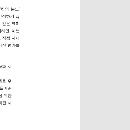
‘칸의 분노’
 인정하기 싫
 같은 묘미
이라면, 이번
 직접 자세
어진 평가를
극화 시
품을 우
만들어준
을 위한
파란 셔