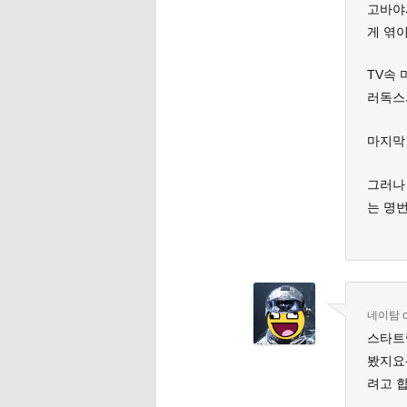
고바야
게 엮
TV속
러독스
마지막
그러나
는 명
네이탐
스타트
봤지요-
려고 합