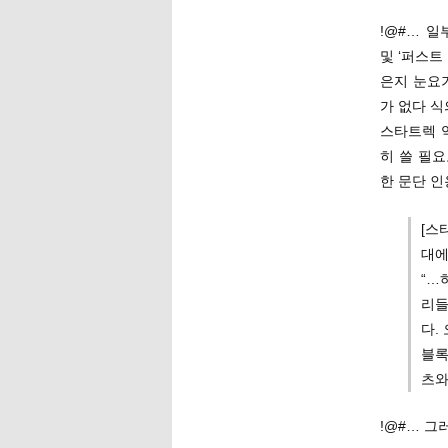
!@#… 일
및 ‘퍼스트
은지 눈요
가 없다 
스타트렉 
히 쓸 필요도
한 문단 인
[스
대에
“…
리들
다.
블록
츠와
!@#… 그