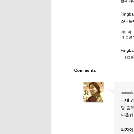
함께 거
Pingba
스타 트렉!
아아아아아아아
어 정말
Pingba
[…] 캡
Comments
nomod
국내 영
당 감
연출했
의자에