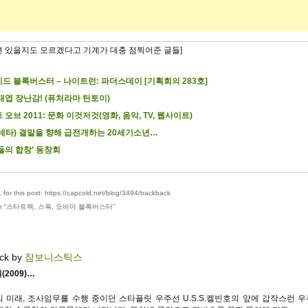
련 있을지도 모르겠다고 기계가 대충 점찍어준 글들]
드 블록버스터 – 나이트런: 파더스데이 [기획회의 283호]
태엽 장난감! (퓨처라마 틴토이)
 오브 2011: 문화 이것저것(영화, 음악, TV, 웹사이트)
네타) 결말을 향해 급전개하는 20세기소년…
들의 합창’ 동창회
for this post: https://capcold.net/blog/3494/trackback
 “
스타트렉, 스폭, 오바마 블록버스터
”
ck by
잠보니스틱스
2009)…
의 미래, 조사임무를 수행 중이던 스타플릿 우주선 U.S.S.켈빈호의 앞에 갑작스런 