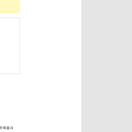
우주폭풍과