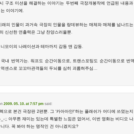
시 구조 미션을 해결하는 이야기는 두번째 극장개봉작에 언급된 내용과
이는 이야기에.
 미래의 인물이 과거속 극장의 인물을 랑데뷰하는 매체와 매체를 넘나드는
의 신선한 연출력은 그냥 찬양스러울뿐.
 니모이의 나레이션과 테마까지 감동 앤 감동.
 국내 번역가는. 워프도 순간이동으로, 트랜스포팅도 순간이동으로 번
번역센스로 꼬꼬마관객들의 두뇌를 심히 괴롭혀주심…
on
2009. 05. 10. at 7:57 pm
said:
렉으로 본건 극장판 2편뿐. 그 ‘카아아안!’하는 플래쉬가 어디에 쓰였는지
_-;; 아무튼 재미는 있는데 특별한 느낌은 없어서, 이번 영화는 비디오 
니다. 꼭 봐야 하는 명작인 건 아니겠지요?