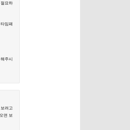
 절묘하
 타임패
역해주시
 보려고
나오면 보