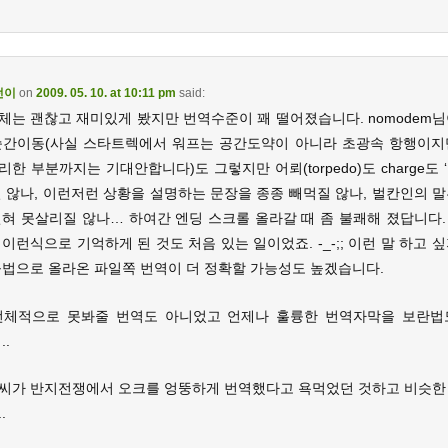
던이
on
2009. 05. 10. at 10:11 pm
said:
체는 괜찮고 재미있게 봤지만 번역수준이 꽤 떨어졌습니다. nomodem님
순간이동(사실 스타트렉에서 워프는 공간도약이 아니라 초광속 항행이지
한 부분까지는 기대안합니다)도 그렇지만 어뢰(torpedo)도 charge도 
질 않나, 이런저런 상황을 설명하는 문장을 종종 빼먹질 않나, 벌칸인의 말
전혀 못살리질 않나… 하여간 엔딩 스크롤 올라갈 때 좀 불쾌해 졌답니다.
이런식으로 기억하게 된 것도 처음 있는 일이었죠. -_-;; 이런 말 하고 
불법으로 올라온 파일쪽 번역이 더 정확할 가능성도 높겠습니다.
전체적으로 못봐줄 번역도 아니었고 언제나 훌륭한 번역자막을 보란법
..
씨가 반지전쟁에서 오크를 엉뚱하게 번역했다고 욕먹었던 것하고 비슷한
.