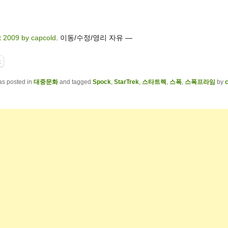
t 2009 by capcold
. 이동/수정/영리 자유 —
t
as posted in
대중문화
and tagged
Spock
,
StarTrek
,
스타트렉
,
스폭
,
스폭프라임
by