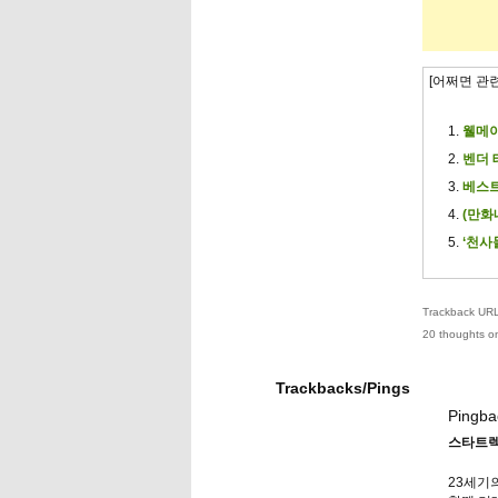
[어쩌면 관
웰메이
벤더 
베스트
(만화
‘천사
Trackback URL 
20 thoughts on
Trackbacks/Pings
Pingba
스타트렉(
23세기