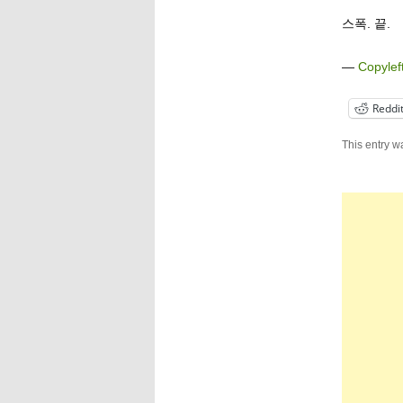
스폭. 끝.
—
Copylef
Reddi
This entry w