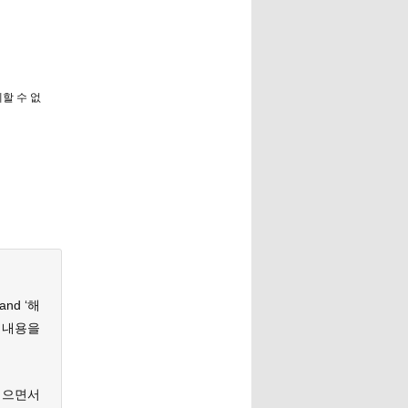
 억제할 수 없
nd ‘해
 내용을
씹으면서