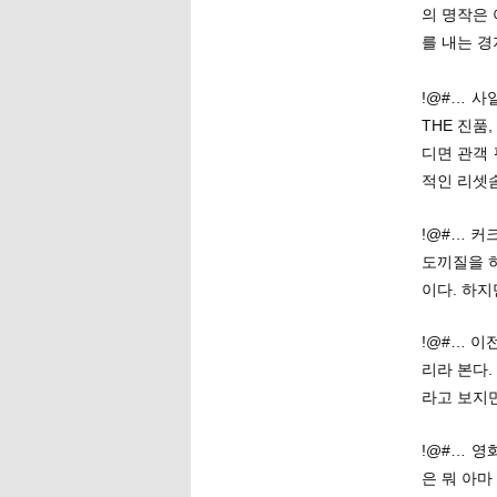
의 명작은
를 내는 경
!@#… 사
THE 진품,
디면 관객 
적인 리셋
!@#… 커
도끼질을 
이다. 하지
!@#… 
리라 본다.
라고 보지만
!@#… 
은 뭐 아마