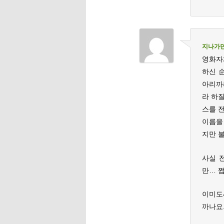
지나가
영화자
하신 
아리까리
라 하
스를 
이름을 
지만 
사실 
만… 쩝
이미도
까나요.