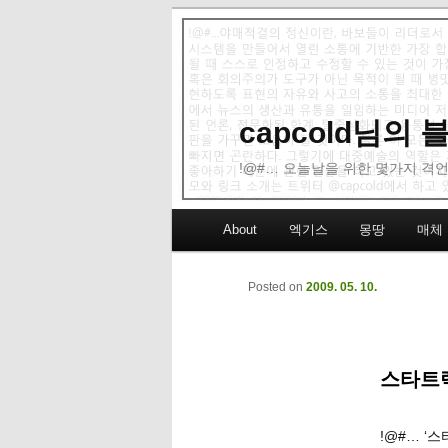
capcold님의
!@#… 오늘날을 위한 몇가지 격언
Main menu
About
엑기스
몽땅
매체
Skip to primary content
Skip to secondary content
Posted on
2009. 05. 10.
스타트렉
!@#… ‘