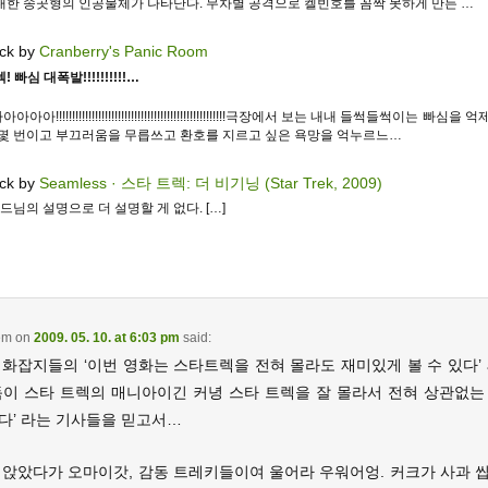
대한 송곳형의 인공물체가 나타난다. 무차별 공격으로 켈빈호를 꼼짝 못하게 만든 …
ck by
Cranberry's Panic Room
 빠심 대폭발!!!!!!!!!!…
아!!!!!!!!!!!!!!!!!!!!!!!!!!!!!!!!!!!!!!!!!!!!!!!!!!!!극장에서 보는 내내 들썩들썩이는 빠심을
 몇 번이고 부끄러움을 무릅쓰고 환호를 지르고 싶은 욕망을 억누르느…
ck by
Seamless · 스타 트렉: 더 비기닝 (Star Trek, 2009)
콜드님의 설명으로 더 설명할 게 없다. […]
em
on
2009. 05. 10. at 6:03 pm
said:
화잡지들의 ‘이번 영화는 스타트렉을 전혀 몰라도 재미있게 볼 수 있다’ a
독이 스타 트렉의 매니아이긴 커녕 스타 트렉을 잘 몰라서 전혀 상관없는
다’ 라는 기사들을 믿고서…
 앉았다가 오마이갓, 감동 트레키들이여 울어라 우워어엉. 커크가 사과 