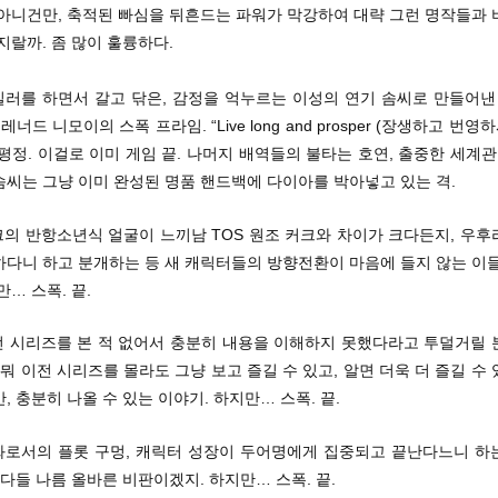
 아니건만, 축적된 빠심을 뒤흔드는 파워가 막강하여 대략 그런 명작들과 
지랄까. 좀 많이 훌륭하다.
일러를 하면서 갈고 닦은, 감정을 억누르는 이성의 연기 솜씨로 만들어낸
 레너드 니모이의 스폭 프라임. “Live long and prosper (장생하고 번영
평정. 이걸로 이미 게임 끝. 나머지 배역들의 불타는 호연, 출중한 세계관
솜씨는 그냥 이미 완성된 명품 핸드백에 다이아를 박아넣고 있는 격.
크의 반항소년식 얼굴이 느끼남 TOS 원조 커크와 차이가 크다든지, 우
하다니 하고 분개하는 등 새 캐릭터들의 방향전환이 마음에 들지 않는 이들
만… 스폭. 끝.
이전 시리즈를 본 적 없어서 충분히 내용을 이해하지 못했다라고 투덜거릴 
 뭐 이전 시리즈를 몰라도 그냥 보고 즐길 수 있고, 알면 더욱 더 즐길 수
, 충분히 나올 수 있는 이야기. 하지만… 스폭. 끝.
영화로서의 플롯 구멍, 캐릭터 성장이 두어명에게 집중되고 끝난다느니 하
 다들 나름 올바른 비판이겠지. 하지만… 스폭. 끝.